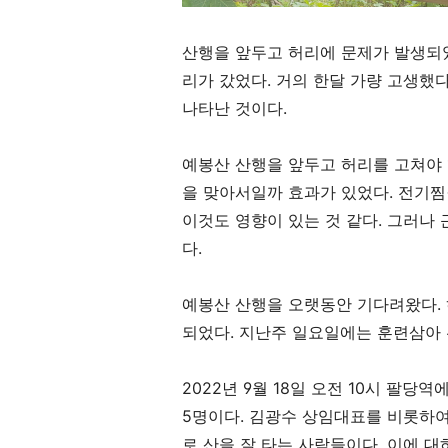
산행을 앞두고 허리에 문제가 발생되
리가 갔었다
.
거의 한달 가량 고생했
나타난 것이다
.
예봉산 산행을 앞두고 허리를 고쳐야
을 맞아서일까 효과가 있었다
.
전기찜
이것도 영향이 있는 것 같다
.
그러나 
다
.
예봉산 산행을 오랫동안 기다려왔다
.
되었다
.
지난주 일요일에는 훈련삼아 
2022
년
9
월
18
일 오전
10
시 팔당역에
5
명이다
.
김광수 상임대표를 비롯하여
로 산을 잘 타는 사람들이다
.
이에 대