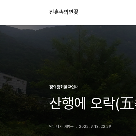
진흙속의연꽃
정의평화불교연대
산행에 오락(五
담마다사 이병욱
2022. 9. 18. 22:29