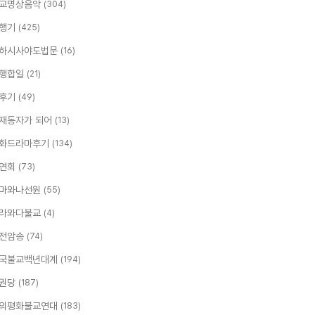
교명상음악
(304)
행기
(425)
하시사야도법문
(16)
행합일
(21)
후기
(49)
재동자가 되어
(13)
화드라마후기
(134)
연회
(73)
마와나선원
(55)
라와다불교
(4)
전암송
(74)
국불교백년대계
(194)
권당
(187)
의평화불교연대
(183)