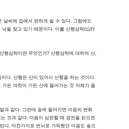
 날씨에 집에서 편하게 쉴 수 있다
.
그럼에도
 낙을 찾고 있기 때문이다
.
이를 산행삼락
(
山行
 산행삼락이란 무엇인가
?
산행삼락에 대하여 산
,
움이다
.
산행은 산이 있어서 산행을 하는 것이다
.
 가든 여럿이 가든 산에 들어가는 것 자체가 즐
 말과 같다
.
그런데 숲에 들어가면 마음의 변화
읽는 것과 같다
.
마음이 심란할 때 경전을 읽으면
버린다
.
마찬가지로 번뇌로 가득했던 마음도 숲으