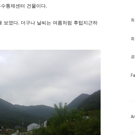
홍수통제센터 건물이다
.
최
최
해 보였다
.
더구나 날씨는 여름처럼 후텁지근하
근
글
과
인
최
기
글
공
페
F
이
스
북
트
위
터
플
러
Ar
그
인
Ca