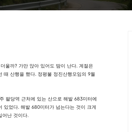
 더울까
?
가만 앉아 있어도 땀이 난다
.
계절은
런 때 산행을 했다
.
정평불 정진산행모임의
9
월
주 팔당역 근처에 있는 산으로 해발
683
미터에
어 있었다
.
해발
680
미터가 넘는다는 것이 크게
일어난 것이다
.