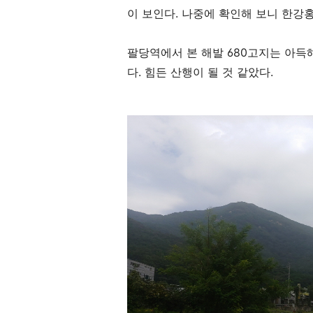
이 보인다
.
나중에 확인해 보니 한강
팔당역에서 본 해발
680
고지는 아득
다
.
힘든 산행이 될 것 같았다
.