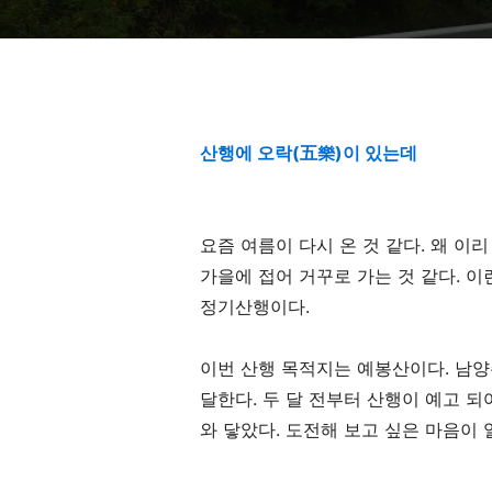
산행에 오락(五樂)이 있는데
요즘 여름이 다시 온 것 같다
.
왜 이리
가을에 접어 거꾸로 가는 것 같다
.
이
정기산행이다
.
이번 산행 목적지는 예봉산이다
.
남양
달한다
.
두 달 전부터 산행이 예고 되
와 닿았다
.
도전해 보고 싶은 마음이 