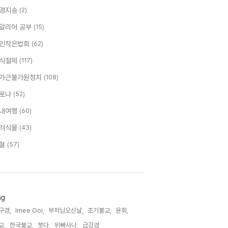
경지송
(2)
알리어 공부
(15)
인작은법회
(62)
식절제
(117)
가근불가원정치
(108)
로나
(52)
내여행
(60)
려식물
(43)
혈
(57)
ag
구경,
Imee Ooi,
부처님오신날,
초기불교,
윤회,
교,
한국불교,
붓다,
위빠사나,
금강경,