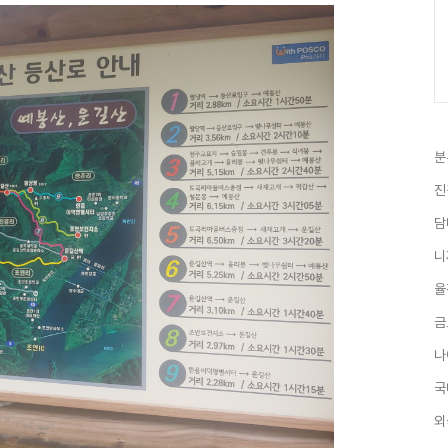
분
진
담
니
율
금
나
국
외