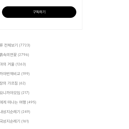
구독하기
류 전체보기
(7723)
흙속의연꽃
(2796)
마의 거울
(1263)
까야번역비교
(199)
장의 가르침
(62)
요니까야모임
(217)
에게 떠나는 여행
(495)
내성지순례기
(249)
국성지순례기
(161)