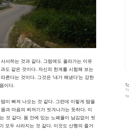
 사서하는 것과 같다
.
그럼에도 올라가는 이유
과도 같은 것이다
.
자신의 한계를 시험해 보는
 따른다는 것이다
.
그것은
‘
내가 해냈다
’
는 강한
거움이다
.
방
To
문
To
자
Ye
수
땀이 빠져 나오는 것 같다
.
그런데 이렇게 땀을
 몸과 마음의 찌꺼기가 씻겨나가는 듯하다
.
이
는 것 같다
.
몸 안에 있는 노폐물이 남김없이 씻
이 모두 사라지는 것 같다
.
이것도 산행의 즐거