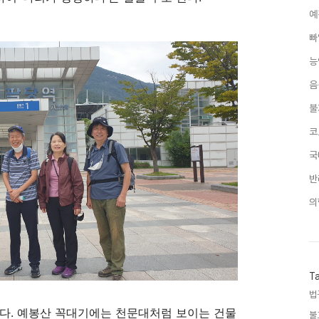
예
빠
능
음
불
코
국
반
의
T
법
았다
.
예봉산 꼭대기에는 천문대처럼 보이는 건물
불