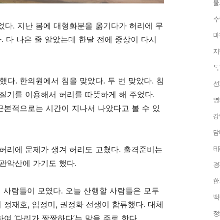
불
수
었다
.
지난 봄에 대형화분을 옮기다가 허리에 무
마
다
.
다 나은 줄 알았는데 한달 전에 중상이 다시
지
독
 했다
.
한의원에서 침을 맞았다
.
두 번 맞았다
.
침
선
질기를 이용해서 허리를 따뜻하게 해 주었다
.
영
근본적으로는 시간이 지나서 나았다고 볼 수 있
강
담
허리에 문제가 생겨 허리도 고쳤다
.
출격준비는
테
관악산에 가기도 했다
.
경
한
 사람들이 모였다
.
오늘 산행할 사람들은 모두
백
 정재호
,
임정미
,
권정화 선생이 합류했다
.
대체
정
하여
‘
다리가 짱짱하다
’
는 말을 주로 한다
.