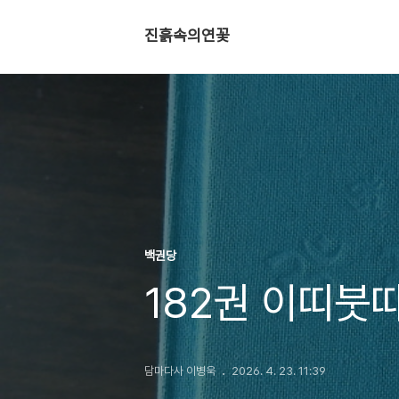
진흙속의연꽃
백권당
182권 이띠붓
담마다사 이병욱
2026. 4. 23. 11:39