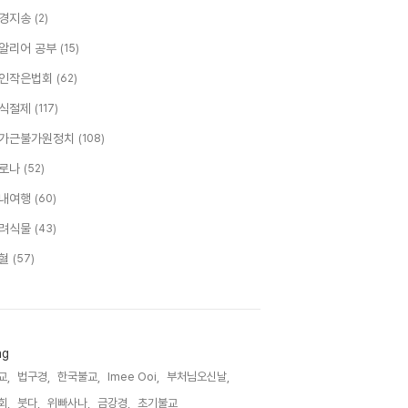
경지송
(2)
알리어 공부
(15)
인작은법회
(62)
식절제
(117)
가근불가원정치
(108)
로나
(52)
내여행
(60)
려식물
(43)
혈
(57)
ag
교,
법구경,
한국불교,
Imee Ooi,
부처님오신날,
회,
붓다,
위빠사나,
금강경,
초기불교,