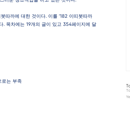
띠붓따까에 대한 것이다
.
이를
‘182
이띠붓따까
다
.
목차에는
19
개의 글이 있고
354
페이지에 달
으로는 부족
방
To
문
To
자
Ye
수