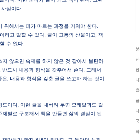
는 사실이다
.
기 위해서는 피가 마르는 과정을 거쳐야 한다
.
이라고 말할 수 있다
.
글이 고통의 산물이고
,
책
할 수 없다
.
분
진
쓰지 않으면 숙제를 하지 않은 것 같아서 불편하
.
반드시 내용과 형식을 갖추어서 쓴다
.
그래서
담
좋은
,
내용과 형식을 갖춘 글을 쓰고자 하는 것이
니
율
금
 정도이다
.
이런 글을 내버려 두면 모래알과도 같
나
주제별로 구분해서 책을 만들면 삶의 결실이 된
국
외
 책만들기 한지
8
년이 되었다
.
그 동안의 성과