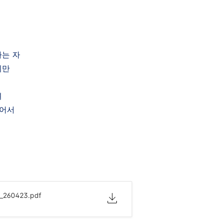
하는 자
지만
져
있어서
260423.pdf