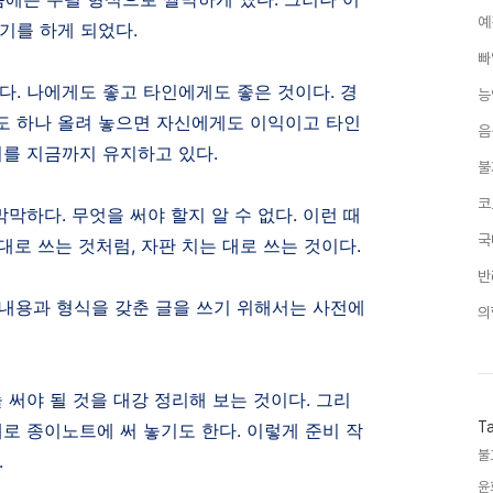
예
쓰기를 하게 되었다
.
빠
있다
.
나에게도 좋고 타인에게도 좋은 것이다
.
경
능
도 하나 올려 놓으면 자신에게도 이익이고 타인
음
기를 지금까지 유지하고 있다
.
불
코
막막하다
.
무엇을 써야 할지 알 수 없다
.
이런 때
국
 대로 쓰는 것처럼
,
자판 치는 대로 쓰는 것이다
.
반
내용과 형식을 갖춘 글을 쓰기 위해서는 사전에
의
 써야 될 것을 대강 정리해 보는 것이다
.
그리
T
때로 종이노트에 써 놓기도 한다
.
이렇게 준비 작
불
.
윤