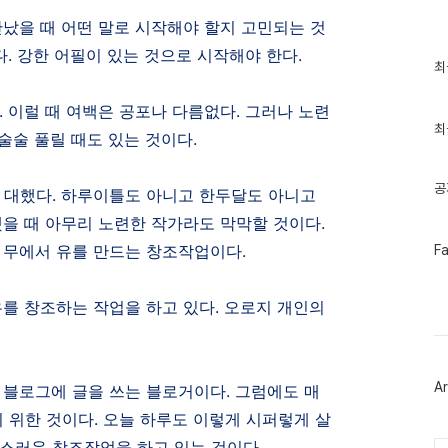
만났을 때 어떤 말로 시작해야 할지 고민되는 것
다
.
강한 어필이 있는 것으로 시작해야 한다
.
최
최
근
글
.
이럴 때 여백은 공포나 다름없다
.
그러나 노련
과
인
최
 술술 풀릴 때도 있는 것이다
.
기
글
공
 대했다
.
하루이틀도 아니고 한두달도 아니고
했을 때 아무리 노련한 작가라도 막막할 것이다
.
페
.
무에서 유를 만드는 창조작업이다
.
F
이
스
북
유를 창조하는 작업을 하고 있다
.
오로지 개인의
트
위
터
플
러
Ar
.
블로그에 글을 쓰는 블로거이다
.
그럼에도 매
그
인
기 위한 것이다
.
오늘 하루도 이렇게 시퍼렇게 살
통스러운 창조작업을 하고 있는 것이다
.
Ca