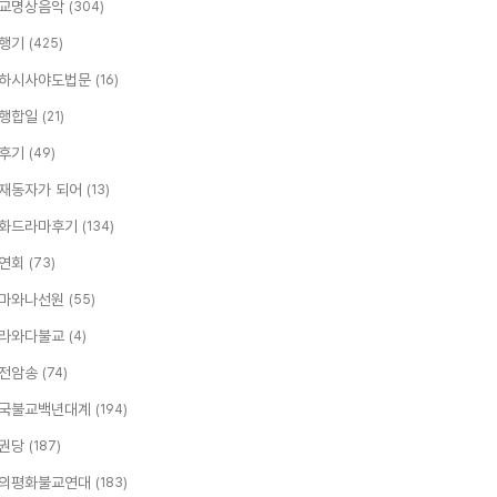
교명상음악
(304)
행기
(425)
하시사야도법문
(16)
행합일
(21)
후기
(49)
재동자가 되어
(13)
화드라마후기
(134)
연회
(73)
마와나선원
(55)
라와다불교
(4)
전암송
(74)
국불교백년대계
(194)
권당
(187)
의평화불교연대
(183)