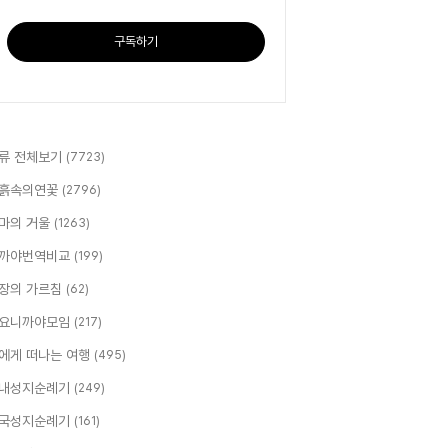
구독하기
류 전체보기
(7723)
흙속의연꽃
(2796)
마의 거울
(1263)
까야번역비교
(199)
장의 가르침
(62)
요니까야모임
(217)
에게 떠나는 여행
(495)
내성지순례기
(249)
국성지순례기
(161)