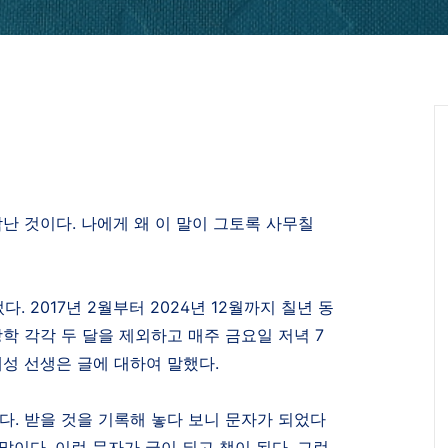
각난 것이다
.
나에게 왜 이 말이 그토록 사무칠
었다
. 2017
년
2
월부터
2024
년
12
월까지 칠년 동
방학 각각 두 달을 제외하고 매주 금요일 저녁
7
재성 선생은 글에 대하여 말했다
.
한다
.
받을 것을 기록해 놓다 보니 문자가 되었다
 말이다
.
이런 문자가 글이 되고 책이 된다
.
그런