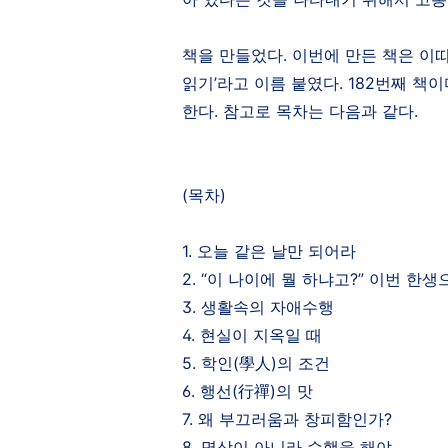
책을 만들었다
.
이번에 만든 책은 이
읽기
’
라고 이름 붙였다
. 182
번째 책이
한다
.
참고로 목차는 다음과 같다
.
(
목차
)
1.
오늘 같은 날만 되어라
2. “
이 나이에 뭘 하냐고
?”
이번 한생
3.
생활속의 자애수행
4.
현실이 지옥일 때
5.
학인
(
學人
)
의 조건
6.
행선
(
行禪
)
의 맛
7.
왜 부끄러움과 창피함인가
?
8.
명상이 아니라 수행을 해야