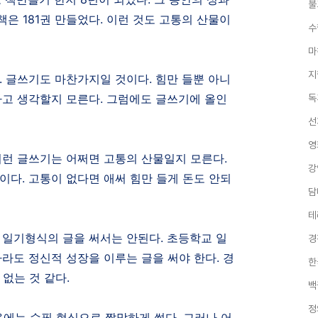
불
책은
181
권 만들었다
.
이런 것도 고통의 산물이
수
마
지
.
글쓰기도 마찬가지일 것이다
.
힘만 들뿐 아니
고 생각할지 모른다
.
그럼에도 글쓰기에 올인
독
선
영
이런 글쓰기는 어쩌면 고통의 산물일지 모른다
.
강
것이다
.
고통이 없다면 애써 힘만 들게 돈도 안되
담
테
 일기형식의 글을 써서는 안된다
.
초등학교 일
경
라도 정신적 성장을 이루는 글을 써야 한다
.
경
한
 없는 것 같다
.
백
정
음에는 수필 형식으로 짤막하게 썼다
.
그러나 어