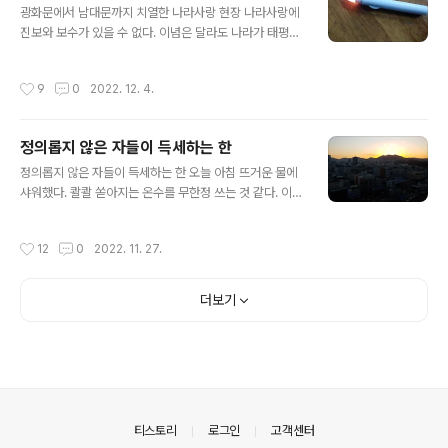
었다. 밥먹는 것과 같고 커피 마시는 것과 같다. 요즘에는
광화문에서 남대문까지 치열한 나라사랑 현장 나라사랑에
글쓰기와 함께 몇 개 더 의무적으로 하는 것이 있다. 니까야
진보와 보수가 있을 수 없다. 이념은 달라도 나라가 태평하
를 읽는 것, 경을 암송하는 것, 행선하는 것, 좌선하는 것을
고 발전되기를 바란다. 치열한 나라사랑 현장을 서울 시청
말한다. 니까야는 머리맡에 두고 읽는다. 진도는 하루 한페
에서 본다. 오늘 오후 수도권전철 1호선을 탔다. 목적지는
작성시간
9
0
2022. 12. 4.
이지 나간다..
시청역이다. 안양 명학역에서 불과 50분이 채 걸리지 않는
다. 오늘은 토요 촛불대행진이 있는 날이다. 매주 토요일 오
후에 촛불대행진이 열린다. 가면 늘 그 자리에서 행사가 열
정의롭지 않은 자들이 득세하는 한
리고 있다. 이제 촛불은 일상화 되었다. 촛불대행진에 올 때
글 내용
옷을 단단히 입고 오라고 했다. 행사를 알리는 포스터를 보
정의롭지 않은 자들이 득세하는 한 오늘 아침 뜨거운 물에
면 방한 귀마게, 목도리, 손장갑, 털모자를 준비하라고 했
샤워했다. 콸콸 쏟아지는 온수를 무한정 쓰는 것 같다. 이렇
다. 이에 모자가 달린 두터운 외투를 입었다. 목을 감는 목
게 해도 되는 것일까? 옛날 못살던 시절을 생각하면 죄스러
도리를 착용했다. 이 정도면 추위에 견딜만 하다. 그리고 엘
운 마음이 든다. 아파트에서는 본격적으로 난방이 시작되
작성시간
12
0
2022. 11. 27.
이디촛불을 가져 갔다..
었다. 방바닥이 뜨끈뜨끈 하다. 이중유리창으로 되어 있어
서 바깥날씨가 아무리 추워도 방안에만 있으면 춥지 않다.
이래도 되는 것일까? 지금 누리고 있는 모든 편의와 행복은
더보기
모든 사람들의 노고의 결과이다. 뜨거운 물도 따뜻한 방도,
지금 사용하고 있는 컴퓨터도 누군가의 노력이 있었기 때
문에 혜택을 누리고 있는 것이다. 어제 촛불집회에 갔었다.
몇 회째인지 알 수 없다. 검색해 보니 16회째라고 한다. 촛
불이 4개월 타오른 것이다. 촛불은 언제까지 켜질까? 어제
늦게 촛불집회 현장에 ..
의안내
티스토리
로그인
고객센터