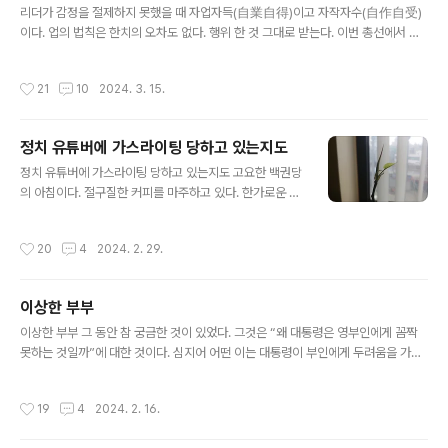
다. 그럼에도 솔깃 하는 사람들은 있을 것이다. 관악산 관통
리더가 감정을 절제하지 못했을 때 자업자득(自業自得)이고 자작자수(自作自受)
도로 이야기는 오래 전부터 있었다. 선거 때만 되면 터지는
이다. 업의 법칙은 한치의 오차도 없다. 행위 한 것 그대로 받는다. 이번 총선에서 막
단골 공약이다. 그런데 이번에는 전철로 관통할 것이라고
말한 경선승리자는 결국 퇴출되었다. 요즘 지나치게 정치에 민감한 것 같다. 어제 밤
한다. 아마 지하철 2호선의 서울대입구역과 지하철 4호선
늦게까지 총선관련 유튜브를 본 것이다. 그 결과 잠을 설쳤다. 일터에 나오면 해야 할
작성시간
21
10
2024. 3. 15.
범계역까지 연결하려는 것 ..
일이 많다. 밀린 일감이 많다. 마무리 작업할 것도 있다. 이럴 때 최상의 컨디션으로
임해야 한다. 주의력이 결핍되면 실수로 이어진다. 실수는 결국 금전적 손실로 귀결
된다. 지난밤 잠을 설친 것은 J후보자 때문이다. 그의 막말이 문제가 되었다. 과거 페
정치 유튜버에 가스라이팅 당하고 있는지도
이스북에 써 놓은 목발지뢰 관련 문구가 문제가 된 것이다. 누가 읽어 보아도 문제가
글 내용
있는 글이다. 더구나 동영상도 있었다고 한다...
정치 유튜버에 가스라이팅 당하고 있는지도 고요한 백권당
의 아침이다. 절구질한 커피를 마주하고 있다. 한가로운 시
간이다. 오전 9시까지는 내 시간이다. 앞으로 1시간 22분
남았다. 글 하나 나올 시간이다. 요즘 아픈 데는 없다. 몸이
작성시간
20
4
2024. 2. 29.
아프면 세상만사가 귀찮아 진다. 몸이 아픈 상태에서 수행
을 할 수 없다. 몸이 아픈 상태에서 일하기도 힘들다. 그러
나 글 쓸 때만큼은 펄펄 날아 다닌다. 작년 여름 때 몸에 한
이상한 부부
기가 있었다. 등이 싸늘한 것이 늘 불편했다. 두세 달 지속
글 내용
되었다. 몸에 열이 있는 것 같았다. 그러나 세월이 지나자
이상한 부부 그 동안 참 궁금한 것이 있었다. 그것은 “왜 대통령은 영부인에게 꼼짝
없어졌다. 혹시 코로나가 아니었는지 의심해 본다. 몸이 가
못하는 것일까”에 대한 것이다. 심지어 어떤 이는 대통령이 부인에게 두려움을 가지
벼우면 살 맛이 난다. 여기에다 햇살이라도 비추면 살아 있
고 있다고도 말한다. 또 어떤 이는 “대통령이 부인에게 가스라이팅 당하고 있다.”라
는 것이 축복임을 알게 된다. 그러나 언제 어떻게 돌변할지
고도 말한다. 그런데 어제 유튜브를 보다가 실마리를 찾았다. 가능하면 정치는 멀리
작성시간
19
4
2024. 2. 16.
모른다. 노..
하려 한다. 정치하는 것은 아니지만 정치관련 유튜브를 멀리하려 하는 것이다. 그러
나 잘 통제 되지 않는다. 마치 “손이 가요, 손이 가요”라는 광고가 있듯이, 눈길을 끄