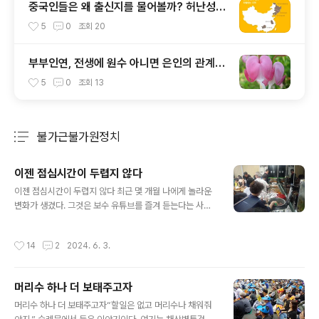
중국인들은 왜 출신지를 물어볼까? 허난성
(河南省)을 차별하는 중국인들
5
0
조회
20
부부인연, 전생에 원수 아니면 은인의 관계이
었다는데
5
0
조회
13
불가근불가원정치
분류 전체보기
주요 글 목록
이젠 점심시간이 두렵지 않다
글 내용
이젠 점심시간이 두렵지 않다 최근 몇 개월 나에게 놀라운
변화가 생겼다. 그것은 보수 유튜브를 즐겨 듣는다는 사실
이다. 어떻게 이런 일이 벌어진 것일까? 오늘 오전 마무리
작업을 했다. 밀린 일을 처리하고자 속도전 했다. 보통 일터
작성시간
14
2
2024. 6. 3.
에 오자마자 글을 써야 하나 그렇게 하지 않고 일부터 손에
잡은 것이다. 일이 어느 정도 마무리 되었을 때 머리를 식히
고자 했다. 이럴 때 공원에 간다. 가까이 있는 명학공원이
머리수 하나 더 보태주고자
다. 유월의 햇살이 따사롭다. 이제 초여름이 되었다. 싱그럽
글 내용
고 상쾌한 공원의 오전이다. 축구장 만한 넓이를 가진 공원
머리수 하나 더 보태주고자“할일은 없고 머리수나 채워줘