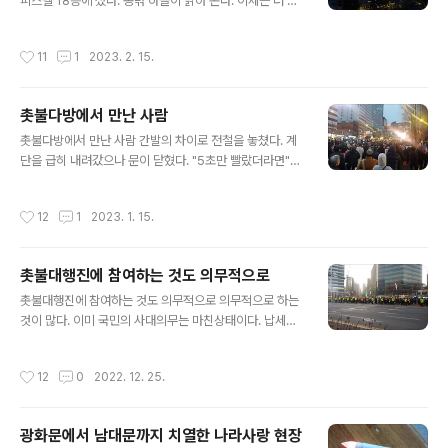
해야 한다. 촛불참석을 위해서 속도를 냈다. 촛불은 한시간
피스텔 18층에 섰다. 동녂 하늘이 밝아 온다. 이제는 더 이
참석을 목표로 했다. 해야 할 일이 있어서 오래 못 있는다.
상 신도시라고 할 수 없는 평촌에서 아침이 밝아 온다. 불그
머리수 하나라도 채워주기 위해서 참여한다. 늘 그렇듯이
스름한 여명이다. 더구나 구름까지 있어서 신비하게 보인
작성시간
11
1
2023. 2. 15.
대로의 반은 사람들로..
다. 해 뜨기 전의 여명을 사랑한다. 유튜브에서 매일 아침
해를 촬영하는 사람을 봤다. 아침에 뜨는 해를 올린 것이다.
일출장면을 극적으로 표현한 것이다. 구름까지 있다면 최
촛불다방에서 만난 사람
상의 연출이 될 것이다. 해 뜨기 전의 장면은 볼 수 없다. 그
글 내용
사람은 매일 아침 해를 바라보면서 무엇을 생각하는 것일
촛불다방에서 만난 사람 간발의 차이로 전철을 놓쳤다. 계
까? 더 이상 그 사람 영상물을 보지 않는다. 작년 그 일이 있
단을 급히 내려갔으나 문이 닫혔다. "5초만 빨랐더라면"이
고 난 이후 멀리하고 있다. 그러나 철학자로서 그 사람과 정
라고 생각했다. 결과는 너무 컸다. 다음 전철까지 무려 30
치인으로서 그 사람은 분리하고자 한다. 철학자로서 그 사
분 기다려야 했다. 명학역에서 4시 50분에 탔다. 시청역에
작성시간
12
1
2023. 1. 15.
람은 좋아하..
서 내리니 5시 30분이었다. 7번 출구를 향해 갔다. 출구를
나오자 여자 행사진행자의 날카로운 목소리가 들렸다. 촛
불대행진 시작한지 1시간 후에 현장에 도착했다. 거리에는
촛불대행진에 참여하는 것도 의무적으로
사람들로 가득했다. 시청에서 남대문으로 이어지는 태평로
글 내용
의 반은 사람들로 꽉찼다. 무대는 남대문 방향에 있었다. 대
촛불대행진에 참여하는 것도 의무적으로 의무적으로 하는
형 스크린은 세 개 준비되었다. 연사들은 사자후를 토했다.
것이 많다. 이미 국민의 사대의무는 마친상태이다. 납세의
오늘 가보야 할 곳이 있다. 촛불다방이다. 촛불다방에서 곽
의무는 진행중이다. 개인적인 의무도 있다. 삶에 의무라는
영관 선생을 만나기로 했다. 페이스북에서 약속한 것이다.
족쇄를 채우고 있다. 집에서는 가장으로서의 의무가 있다.
작성시간
12
0
2022. 12. 25.
촛불다방은 어디에 있을..
결코 소홀히 하지 않는다. 일터에서는 일감이 있으면 해야
한다. 이것도 삶의 의무일 것이다. 의무적으로 하는 것이 또
있다. 글 쓰는 것이다. 매일 한편 이상 의무적으로 쓴다. 16
광화문에서 남대문까지 치열한 나라사랑 현장
년전부터 해 오던 것이다. 이제 생활화가 되어서 일상이 되
글 내용