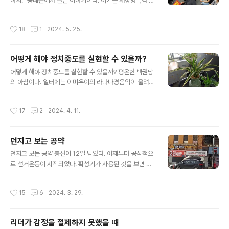
길을 돌기 시작했다. 공원을 돌 때 가만 있지 않는다. 페이
야지.” 숭례문에서 들은 이야기이다. 여기는 채상병특검 국
스북도 하고 유튜브도 듣는다. 페이스북 글을 읽어 보고 ‘좋
민대회 현장이다.오늘 오후 일정은 정치집회에 참여 하기
아요’를 눌러 준다. 누군가에게는 간절히 바라는 것이다. 또
로 했다. 5월 25일(토) 오후 3시부터 6시까지 서울역에서
작성시간
18
1
2024. 5. 25.
한 짤막한 댓..
숭례문(남대문)까지 도로에서 열린다.오랜만에 아스팔트에
섰다. 매주 토요일 열리는 촛불행동에 참여 하고자 했으나
여의치 않았다. 갈 수록 힘이 빠지는 것 같았다. 사람이 모
어떻게 해야 정치중도를 실현할 수 있을까?
이지 않으니 자연스럽게 발길을 멀리하게 되었다.서울역 5
글 내용
번 출구로 나왔다. 오후 3시 사람들은 거리에 가득했다. 차
어떻게 해야 정치중도를 실현할 수 있을까? 평온한 백권당
도 반을 시민들에게 내 주었다. 인도도 꽉 차서 헤집고 나가
의 아침이다. 일터에는 이미우이의 라따나경음악이 울려
기 힘들 정도였다. 숭례문 옆에 앉았다. 오후 3시 반 무렵
퍼진다. 언제나 들어도 마음을 평안하게 해준다. 그리고 잔
숭례문 근처에는 듬성듬성 사람들이 있었다.매번 똑같은
잔한 기쁨과 환희가 일어난다. 밤 사이에 세상이 바뀌었다.
작성시간
17
2
2024. 4. 11.
일이 반복되고 있는 것 같..
선거에서 야당이 압승한 것이다. 이런 것은 누구나 예상하
고 있었다. 오만하고 불통이고 무능하고 무도한 정권에 대
하여 심판한 것이다. 앞으로 이 나라는 어떻게 될 것인가?
던지고 보는 공약
세상은 밤에 바뀌는 것 같다. 사람들이 잠 자는 사이에 세상
글 내용
이 바뀌어 있는 것이다. 옛날에는 무력에 의해서 세상이 바
던지고 보는 공약 총선이 12일 남았다. 어제부터 공식적으
뀌었다. 이는 박완서 작가의 자전적 성장소설 ‘그 많던 싱아
로 선거운동이 시작되었다. 확성기가 사용된 것을 보면 알
를 누가 다 먹었을까’에서도 알 수 있다. 다음과 같은 내용
수 있다. 비산사거리역 공약이 나왔다. 비산사거리에 플레
이다. “날이 밝자 숙부와 숙모는 오늘은 상점을 열 수 있을
카드가 붙은 것이다. 놀랍게도 양당에서 동시에 붙여 놓았
작성시간
15
6
2024. 3. 29.
것 같다며 집으로 떠났..
다. 오늘 아침까지만 해도 없던 것이다. 과연 비산사거리역
은 생겨날까? 오늘 아침 일터로 가는 길에 국힘당 플레카드
가 눈에 띄었다. 국힘 후보는 "안양-서울대 관악산 지하관
리더가 감정을 절제하지 못했을 때
통 전철 개통"플레카드를 내걸었다. 실현 가능성 없는 것이
글 내용