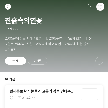
검색하기
티스토리
진흙속의연꽃
구독자
342
2005년에 블로그 개설 했습니다. 2006년부터 글쓰기 했습니다. 불
교블로그입니다. 자신도 이익되게 하고 타인도 이익되게 하는 블로거
가 되겠습니다.
...더보기
구독하기
방명록
신고하기 레이어
열기
인기글
관세음보살의 눈물과 고통의 강을 건네주는
어머니, 티벳 타라(Tara)보살
2
0
조회
44