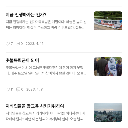
있도록 일인용 식탁이..
전 일을 마치자 11시가 되었다. 일찍 일어나고 일찍 일터에
나오기 때문에 11시대가 점심시간이 된다. 사무실 주변을
지금 전쟁하자는 건가?
거닐었다. 일터 반경 사오백미터 이내에 있는 식당을 순례
글 내용
지금 전쟁하자는 건가? 축복받은 계절이다. 하늘은 높고 날
하듯이 가보고자 한 것이다. 주변을 한바퀴 돌았다. 고독한
씨는 쾌청하다. 햇살은 따스하고 바람은 부드럽다. 철쭉이
미식가처럼 거리를 배회했다. 그날 컨디션에 달렸다. 얼큰
피기 시작했다. 나무가지에서는 새 잎이 나서 신록이 시작
한 것이 생각났다. 이럴 때는 짬뽕이 좋다. 주변에 중국집이
되었다. 연두색 계절이 되었다. 대지는 생명으로 가득하다.
몇 곳 있다. 가보지 않은 곳에 가 보고자 했다. 그러나 곱창
작성시간
7
0
2023. 4. 12.
안양천변에는 보라꽃 향연이 펼쳐졌다. 양안에는 비올렛
막창집에 이르렀을 때 발걸음을 멈추었다. 소고기비빔밥이
빛깔로 가득하다. 이렇게 축복 받은 날에 하나의 폭력을 접
라는 메뉴가 눈에 ..
했다. 폭력이란 무엇인가? 신체적으로 타격을 가하는 것만
촛불독립군이 되어
이 폭력은 아닐 것이다. 폭력에는 언어폭력도 있다. 거친말
글 내용
을 하고 중상모략을 하면 언어폭력이 된다. 안양천변에 걸
촛불독립군이 되어 그동안 촛불대행진에 참여 하지 못했
려 있는 어느 정당의 현수막도 폭력이라고 말할 수 있다. 현
다. 매주 토요일 일이 있어서 참여하지 못한 것이다. 오늘
수막에는 자극적인 글씨가 써 있다. 어쩌면 폭력적 글이라
마침 잠시 시간이 되어서 참여 하고자 한다. 4.8 촛불대행
고도 볼 수 있다. 이는 "윤석열 한미일 동맹 완성"이라는 문
진은 오후 5시에 시청-남대문 대로에서 열린다. 5시 이전
작성시간
11
0
2023. 4. 9.
구를 말한다. 이 문구를 접했..
에 참여하면 좋을 것이다. 그러나 해야 할 일을 하고 나서
참여해야 한다. 출석체크 하는 것은 아니다. 5시 이후에 참
여해도 된다. 행사가 열리는 5-7시 아무 때나 참여 해도 된
지식인들을 참교육 시키기위하여
다. 참여 하는 데 의미가 있다. 머릿수 채우는 데 도움을 준
글 내용
다. 무엇보다 기록이다. 참여해서 후기를 남긴다면 여러 사
지식인들을 참교육 시키기위하여 이야기를 어디서부터 시
람을 참여하게 만드는 효과가 있다. 글과 사진을 본 사람들
작해야 할까? 어떤 이는 날씨이야기부터 한다. 오늘 날씨
이 공감한다면 촛불대행진에 참여하는 것과 같다. 촛불대
상황을 알려주면서 하고 싶은 말을 하는 것이다. 이럴 때 날