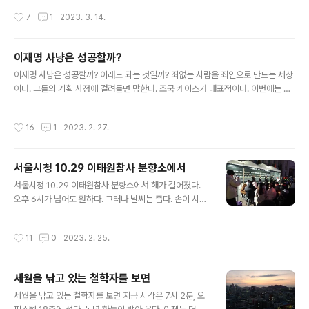
행진에 참여 하는 것은 피곤한 일이다. 해야 할 일을 마친다
씨와 독자는 어떤 관계가 있을까? 아무런 관계가 없다. 아
작성시간
7
1
2023. 3. 14.
면 쉬어야 할 것이..
무래도 어제 있었던 일부터 시작해야 할 것 같다. 어제는 격
정의 하루를 보냈다. 글을 써 놓고서도 마음이 편하지 않았
다. 분노의 마음을 쓰다 보니 다른 사람들에게 영향을 준 것
이재명 사냥은 성공할까?
같다. 이런 글쓰기에 대하여 갑자기 ‘참교육’이라는 말이 생
글 내용
각났다. 참교육이란 무엇일까? 나이 든 세대라면 전교조의
이재명 사냥은 성공할까? 이래도 되는 것일까? 죄없는 사람을 죄인으로 만드는 세상
참교육을 떠올릴 것이다. 1980년대 말 전교조가 결성되었
이다. 그들의 기획 사정에 걸려들면 망한다. 조국 케이스가 대표적이다. 이번에는 이
을 때 참교육이라는 말을 사용했다. 그러나 요즘 참교육이
재명 사냥에 나섰다. 오늘 체포동의안은 어떻게 될까? 부결되리라고 본다. 그렇다고
라는 말은 전교조의 구호와 전혀 다른 용어가 되었다. 참교
사냥을 멈출까? 절대 그런 일은 없을 것이다. 한번 감옥 보내기로 마음 먹었으면 어떤
작성시간
16
1
2023. 2. 27.
육에 대한 이야기를 작년..
수단과 방법을 막론하고서라도 실행하고 말 것이다. 정경심을 감옥 보낸 것을 보면
알 수 있다. 흔히 불교계에서 하는 말이 있다. 인과의 엄중함을 알라는 것이다. 행위에
대한 과보의 두려움을 안다면 악행을 하지 않을 것이다. 그러나 세상은 인과를 믿지
서울시청 10.29 이태원참사 분향소에서
않는 사람들로 넘쳐나는 것 같다. 지금 이대로가 좋은 사람들은 지금 이대로 천년만
글 내용
년 살고자 하는 것 같다. 설령 죽더라고 죽으면 끝..
서울시청 10.29 이태원참사 분향소에서 해가 길어졌다.
오후 6시가 넘어도 훤하다. 그러나 날씨는 춥다. 손이 시러
울 정도이니 영하에 가까운 영상이 아닐까 생각한다. 여기
는 시청역이다. 현재시각 6시 58분, 10.29 이태원참사 촛
작성시간
11
0
2023. 2. 25.
불추모제를 보고 귀가 중에 있다. 오늘 오후 늦게 촛불대행
진에 참여 했다. 시청역에 도착하니 5시 18분이었다. 시
청-남대문 대로에서 5시부터 촛불대행진이 진행되었다.
세월을 낚고 있는 철학자를 보면
해가 길어짐에 따라 오후 5시로 복귀 되었다. 촛불대행진
글 내용
에 한달만에 나온 것 같다. 모처럼 수주를 받아 주말작업을
세월을 낚고 있는 철학자를 보면 지금 시각은 7시 2분, 오