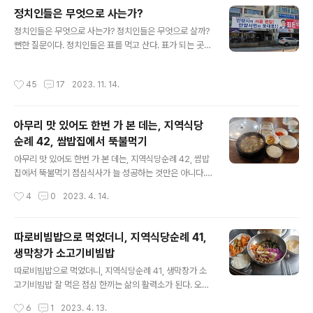
는 유튜브 썸네일을 터치하고 있는 자신을 발견하게 된다. 정치판은 진흙탕 속에서
정치인들은 무엇으로 사는가?
싸우는 개들과 같다. 서로 물고 뜯으며 험담한다. 때로 자신 진영의 이익을 위해서라
글 내용
면 거짓말은 물론 가짜뉴스도 퍼뜨린다. 마치 똥구덩이 ..
정치인들은 무엇으로 사는가? 정치인들은 무엇으로 살까?
뻔한 질문이다. 정치인들은 표를 먹고 산다. 표가 되는 곳이
라면 어디든지 달려 간다. 지금으로부터 십여년전의 일이
다. 그때 청계사에서 산사음악회가 열렸다. 지역에 있는 정
작성시간
45
17
2023. 11. 14.
치인들이 총출동했다. 각자 청계사와와의 인연, 불교와의
인연을 말하면서 얼굴을 알렸다. 교회 다니는 정치인도 예
외가 아니었다. 며칠 전부터 대로 사거리에 플레카드가 붙
아무리 맛 있어도 한번 가 본 데는, 지역식당
었다. 너무나 속보인다. 그것은 “안양시의 서울 편입! 안양
순례 42, 쌈밥집에서 뚝불먹기
시민의 뜻대로”라는 내용이다. 국민의 힘 당협위원장의 얼
글 내용
굴과 이름도 보인다. 김포시의 서울편입 추진에 자극 받은
아무리 맛 있어도 한번 가 본 데는, 지역식당순례 42, 쌈밥
것이라고 볼 수 있다. 김포시는 정말 서울이 될 수 있을까?
집에서 뚝불먹기 점심식사가 늘 성공하는 것만은 아니다.
대부분 사람들은 크게 웃어 버린다. 일부 사람들은 반신반
오늘이 그랬다. 의무적으로 들어간 식당에서 만족할만한
작성시간
4
0
2023. 4. 14.
의 한다. 극소수 사람들은 정말 ..
식사를 하지 못했다. 그것은 어쩌면 나홀로 식사이기 때문
일 것이다. 늘 혼자 식사한다. 혼자 일하는 일인사업자이다
보니 밥먹을 때 혼밥한다. 그러다 보니 식당에서 환영받지
따로비빔밥으로 먹었더니, 지역식당순례 41,
못하는 것 같다. 점심 때 식당은 점심식사 시간이 대목인데
생막창가 소고기비빔밥
홀로 들어가면 미안한 마음이 된다. 점심 때 어딘 가에서는
글 내용
먹어야 한다. 혼밥 할 때 가장 부담없는 곳은 햄버거집이다.
따로비빔밥으로 먹었더니, 지역식당순례 41, 생막창가 소
일터 부근 롯데리아에 들어가면 점심특선가로 세트 메뉴가
고기비빔밥 잘 먹은 점심 한끼는 삶의 활력소가 된다. 오후
있는데 5천원 이내로 해결할 수 있다. 중국집도 혼자 들어
해야 할 일에 대한 원동력으로 작용한다. 점심식사에 실패
작성시간
6
1
2023. 4. 13.
가서 먹기에 부담이 없다. 부근 중국집에서는 혼자 먹을 수
하면 어떻게 될까? 오후 해야 할 일에 차질을 줄 것이다. 오