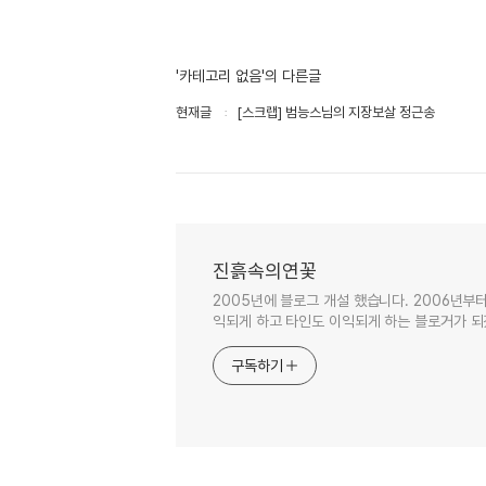
'카테고리 없음'의 다른글
현재글
[스크랩] 범능스님의 지장보살 정근송
진흙속의연꽃
2005년에 블로그 개설 했습니다. 2006년부
익되게 하고 타인도 이익되게 하는 블로거가 되
구독하기