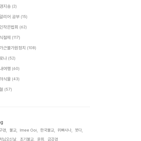
경지송
(2)
알리어 공부
(15)
인작은법회
(62)
식절제
(117)
가근불가원정치
(108)
로나
(52)
내여행
(60)
려식물
(43)
혈
(57)
ag
구경,
불교,
Imee Ooi,
한국불교,
위빠사나,
붓다,
처님오신날,
초기불교,
윤회,
금강경,