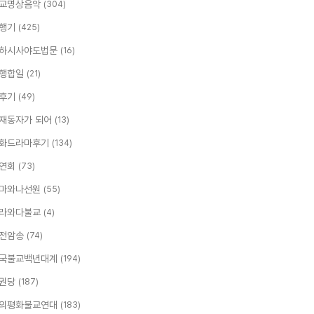
교명상음악
(304)
행기
(425)
하시사야도법문
(16)
행합일
(21)
후기
(49)
재동자가 되어
(13)
화드라마후기
(134)
연회
(73)
마와나선원
(55)
라와다불교
(4)
전암송
(74)
국불교백년대계
(194)
권당
(187)
의평화불교연대
(183)