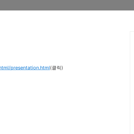
html/presentation.html
(클릭)