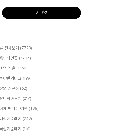
구독하기
류 전체보기
(7723)
흙속의연꽃
(2796)
마의 거울
(1263)
까야번역비교
(199)
장의 가르침
(62)
요니까야모임
(217)
에게 떠나는 여행
(495)
내성지순례기
(249)
국성지순례기
(161)