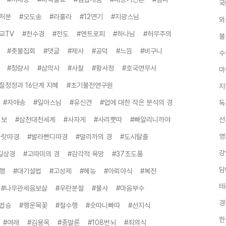
국
처분
#오도송
#라훌라
#12연기
#지광스님
외
교TV
#천수경
#전도
#엔트로피
#하나님
#허무주의
불
#촛불집회
#댓글
#제사
#공덕
#느낌
#비구니
수
#청량사
#삼막사
#사찰
#황사정
#호국연무사
마
칠청정과 16단계 지혜
#초기불전연구원
지
#자애송
#일아스님
#유신견
#업에 대한 작은 분석의 경
독
성보
#삼천대천세계
#사자게
#사리뿟따
#빠알리니까야
선
영
까랏따경
#발라빤디따경
#말리까의 경
#도시탈출
강
길상경
#고따미의 경
#감각적 욕망
#37조도품
담
행
#대기설법
#고성제
#혜능
#아뢰야식
#복전
테
#나무관세음보살
#우란분절
#불사
#마음부수
경
법승
#행운목꽃
#절수행
#숫따니빠따
#선지식
한
#여래
#김용옥
#종말론
#108번뇌
#죄의식