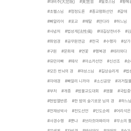
#대비주(大悲呪)
#黃慧音
#월호스님
#황혜
#초펠스님
#청정도론
#종교평화선언
#갈애
#빠알리어
#포교
#해탈
#만다라
#하느님
#사념처
#법성게(法性偈)
#대길상천녀주
#
#화엄경
#공무원연금
#천국
#수행자
#상가
#구원
#문화재
#연꽃
#행복경
#테라와다
#유민아빠
#웨삭
#아쇼카선언
#신선조
#
#모든 번뇌의 경
#마성스님
#길상승리게
#법
#자애경
#빠알리 니까야
#소신공양
#과거칠
#부처
#개종
#범불교도대회
#염불
#국립중
#현법열반론
#한 밤의 슬기로운 님의 경
#하느님
#전재성박사
#전도선언
#인도순례
#어리석은
#사경수행
#뿐냐
#브라흐마짜리야
#무소의 
#무색계
#자비경
#웨삭데이
#여래장
#승가