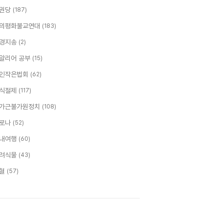
권당
(187)
의평화불교연대
(183)
경지송
(2)
알리어 공부
(15)
인작은법회
(62)
식절제
(117)
가근불가원정치
(108)
로나
(52)
내여행
(60)
려식물
(43)
혈
(57)