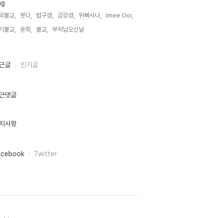
ag
국불교,
붓다,
법구경,
금강경,
위빠사나,
Imee Ooi,
기불교,
윤회,
불교,
부처님오신날,
근글
인기글
근댓글
지사항
acebook
Twitter