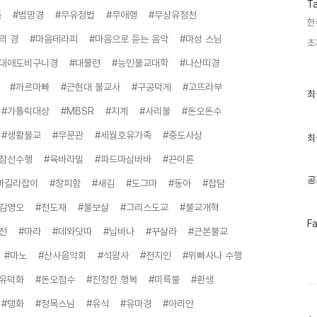
T
품
#범망경
#무유정법
#무애행
#무상유정천
한
의 경
#마음테라피
#마음으로 듣는 음악
#마성 스님
초
#대애도비구니경
#대불련
#능인불교대학
#나산띠경
#까르마빠
#근현대 불교사
#구공덕게
#고뜨라부
최
최
근
#가톨릭대상
#MBSR
#지계
#사리불
#돈오돈수
글
과
#생활불교
#무문관
#세월호유가족
#중도사상
인
최
기
#참선수행
#육바라밀
#파드마삼바바
#끈이론
글
공
마길라잡이
#창피함
#새김
#도그마
#동아
#잡담
#김영오
#천도재
#불보살
#그리스도교
#불교개혁
페
F
전
#마라
#데와닷따
#닙바나
#꾸살라
#근본불교
이
스
#마노
#산사음악회
#석왕사
#천지인
#위빠사나 수행
북
트
위
#유덕화
#돈오점수
#진정한 행복
#미륵불
#환생
터
플
#탱화
#정목스님
#유식
#유마경
#아리안
러