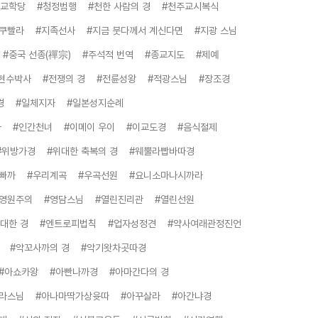
불교학당
#청정범행
#천한 사람의 경
#천주교시복식
짝쿠빨라
#지족선사
#지금 붓다께서 계신다면
#지광 스님
#중국 선종(禪宗)
#주석적 번역
#종교지도
#제예
현수박사
#전쟁의 경
#전륜성왕
#적광스님
#장조경
경
#일체지자
#일본성지순례
과
#인간천녀
#이메이 우이
#이교도경
#음식절제
#위방가경
#위대한 축복의 경
#웨뿔라빱바따경
빠까
#우리계곡
#우곡선원
#요니소마나시까라
#영원주의
#영담스님
#열린진리관
#열린선원
 대한 경
#엔트로피법칙
#업자성정견
#약사여래관정진언
#악꼬사까의 경
#악기왓차곳따경
#아쇼카왕
#아빤나까경
#아마간다의 경
라스님
#아나마딱가상윳따
#아꾸살라
#아간냐경