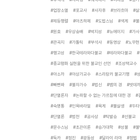
#업장소멸
#포교사
#사자후
#브라흐마
#살
#제등행렬
#아츠히메
#도법스님
#색계
#불
#원효
#우상숭배
#박지성
#뉴에이지
#가사
#관곡지
#가톨릭
#부석사
#동영상
#노무현
#행고성
#한국테라와다불교
#테라와다불교
#
#종교평화 실현을 위한 불교인 선언
#조성택교수
#아소까
#아상가교수
#스리랑카 불교기행
#
#빠빤짜
#불자가수
#법신
#뱀의 경
#밧데
#단멸론자
#논파할 수 없는 가르침에 대한 경
#
#숙명통
#인욕바라밀
#욕계
#불살생
#두타
#단멸론
#범천
#공사상
#탁발승
#선불교
#문수스님
#초끈이론
#승가대학
#성불
#불
#둑카
#정진
#광동성
#달라이 라마
#정법