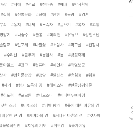
Ar
그
마장
#자애
#선교
#천태종
#예배
#박사학위
인
#집착
#전통문화
#장애
#원한
#욕망
#영혼
Ca
#무속
#동지
#니체
#노숙자
#글쓰기
#곡차
#고행
#땅밟기
#나꼼수
#불공
#학의천
#유튜브
#성철스님
이슬람교
#린포체
#나팔꽃
#소림사
#막고굴
#천장사
#수리산
#불두화
#봉암사
#봄
#벚꽃축제
#동아일보
#광고
#컴퓨터
#해인사
#적멸보궁
산사
#광화문광장
#공양
#힐링선
#휴심정
#훼불
#혜가
#향기 도둑의 경
#해피스님
#한글삼귀의문
#하도겸
#포교원
#페르조나
#페나삔두빠마경
틱낫한 스님
#티벳스님
#티벳 탕카
#톱에 대한 비유의 경
방
To
문
To
 비유한 큰 경
#케마까의 경
#커다란 마흔의 경
#캇사파
자
Ye
수
칠불멸죄진언
#치유의 기도
#취모검
#출가이유