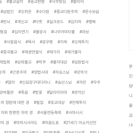
음
#불교음악
#종교편향
#사무량심
#팔리어
#삼법인
#오취온
#수다원
#종교다원주의
#문수보살
#번뇌
#개신교
#티벳
#실크로드
#김지하
#행복
김형효
#십이연기
#불광사
#나무아미타불
#마성
#사찰음식
#목사
#광우병
#지옥
#오체투지
#중국불교
#재생연결식
#재가자
#재가불자
순례법회
#상좌불교
#빅쿠
#불자대상
#묘원법사
분
성게
#근본주의
#정법시대
#자승스님
#강의석
진
불
#알라
#신묘장구대다라니
#숭산스님
#자만
#우주
담
앙박물관
#죽음
#벚꽃
#달라이라마
#관악산
니
의 청원에 대한 경
#필업
#포교대상
#전체투지
율
 자와 현명한 자의 경
#서울연등축제
#사마시시
금
뿔의 경
#마하시사야도
#마음도표
#21세기 아쇼카선언
나
#지대방
#미국불교
#입법계품
#대승기신론
#참나