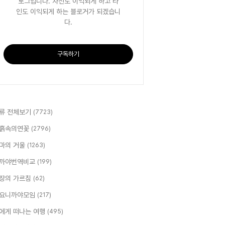
로그입니다. 자신도 이익되게 하고 타
인도 이익되게 하는 블로거가 되겠습니
다.
구독하기
류 전체보기
(7723)
흙속의연꽃
(2796)
마의 거울
(1263)
까야번역비교
(199)
장의 가르침
(62)
요니까야모임
(217)
에게 떠나는 여행
(495)