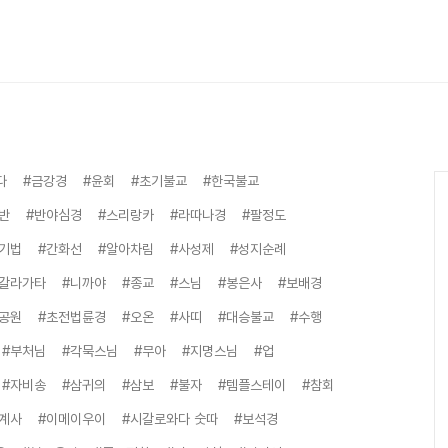
다
#금강경
#윤회
#초기불교
#한국불교
반
#반야심경
#스리랑카
#라따나경
#팔정도
기법
#간화선
#알아차림
#사성제
#성지순례
갈라가타
#니까야
#종교
#스님
#봉은사
#보배경
공원
#초전법륜경
#오온
#사띠
#대승불교
#수행
#부처님
#각묵스님
#무아
#지명스님
#업
#자비송
#삼귀의
#삼보
#불자
#템플스테이
#참회
계사
#이메이우이
#시갈로와다 숫따
#보석경