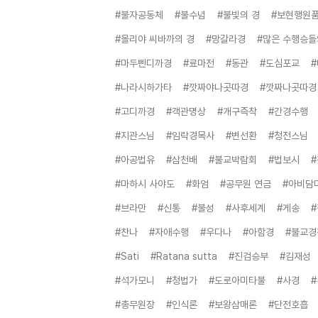
#불자공동체
#불수념
#불빛의 경
#보현행원
#몰리야 씨바까의 경
#망갈라경
#많은 수행승들
#마두삔디까경
#료마전
#동관
#도심포교
#나라시하가타
#깟짜야나곳따경
#깟짜나곳따경
#고디까경
#객관명상
#개구즉착
#간경수행
#지관스님
#임락경목사
#변선환
#청전스님
#아공법유
#삼천배
#불교박람회
#법보시
#마하시 사야도
#화엄
#공무원 연금
#아비담
#브라만
#신통
#불성
#사후세계
#게송
#찬나
#자애수행
#우다나
#아함경
#불교경
#Sati
#Ratana sutta
#진검승부
#김재성
#석가모니
#청법가
#도로아미타불
#사경
#총무원장
#인식론
#보왕삼매론
#단전호흡