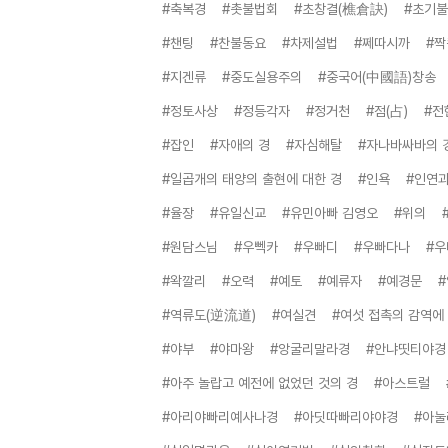
#축복경
#촛불법회
#초창결(樵倉訣)
#초기
#챈팅
#찬불동요
#차제설법
#쩨따시까
#
#지겐류
#중도실용주의
#중국어(中國語)창송
#정토사상
#정등각자
#정거천
#점(占)
#전
#잡인
#자애의 경
#자심해탈
#자나바싸바의 
#일곱개의 태양의 출현에 대한 경
#인욕
#인연
#율장
#유일신교
#유민아빠 김영오
#위의
#원담스님
#우뻭카
#우빠디
#우빠다나
#우
#왁깔리
#오력
#예토
#예류자
#예경문
#역류도(逆流道)
#여실견
#여섯 접촉의 감역에
#야부
#야마왕
#앙굴리말라경
#안냐띳티야경
#아주 놀랍고 예전에 없었던 것의 경
#아스트럴
#아리야빠리예사나경
#아딧따빠리야야경
#아눌