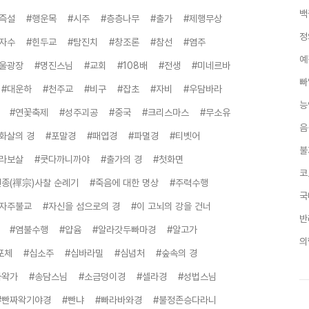
백
즉설
#행운목
#시주
#층층나무
#출가
#제행무상
정
자수
#힌두교
#탐진치
#창조론
#참선
#염주
예
서울광장
#명진스님
#교회
#108배
#전생
#미네르바
빠
#대운하
#천주교
#비구
#잡초
#자비
#우담바라
능
#연꽃축제
#성주괴공
#중국
#크리스마스
#무소유
음
화살의 경
#포말경
#패엽경
#파멸경
#티벳어
불
타라보살
#쿳다까니까야
#출가의 경
#첫화면
코
선종(禪宗)사찰 순례기
#죽음에 대한 명상
#주력수행
국
#자주불교
#자신을 섬으로의 경
#이 고뇌의 강을 건너
반
#염불수행
#얍윰
#알라갓두빠마경
#알고가
의
포체
#십소주
#십바라밀
#심념처
#숲속의 경
카왁가
#송담스님
#소금덩이경
#셀라경
#성법스님
#빤짜왁기야경
#빤냐
#빠라바와경
#불정존승다라니