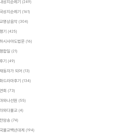
내성지순례기
(249)
국성지순례기
(161)
교명상음악
(304)
행기
(425)
하시사야도법문
(16)
행합일
(21)
후기
(49)
재동자가 되어
(13)
화드라마후기
(134)
연회
(73)
마와나선원
(55)
라와다불교
(4)
전암송
(74)
국불교백년대계
(194)