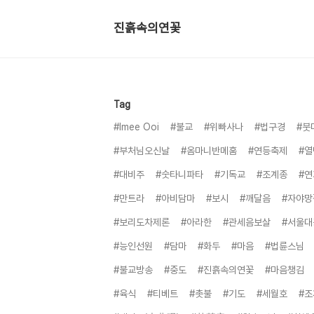
진흙속의연꽃
Tag
#Imee Ooi
#불교
#위빠사나
#법구경
#붓
#부처님오신날
#옴마니반메훔
#연등축제
#열
#대비주
#숫타니파타
#기독교
#조계종
#연
#만트라
#아비담마
#보시
#깨달음
#자야망
#보리도차제론
#아라한
#관세음보살
#서울대
#능인선원
#담마
#화두
#마음
#법륜스님
#불교방송
#중도
#진흙속의연꽃
#마음챙김
#육식
#티베트
#촛불
#기도
#세월호
#조