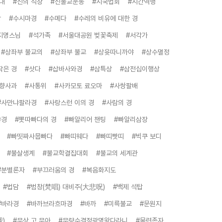
대
#신의 직장
#신불교운동
#시국법회
#시간역행
상
#수시마경
#수메다
#수레의 비유에 대한 경
지명스님
#석가족
#서울대공원 벚꽃축제
#서각가
#상좌부 불교의
#상좌부 불교
#상윳따니까야
#상수멸정
작은 경
#삿다
#삽바사와경
#삼특상
#삼전십이행상
사향사과
#사통위
#사카모토 료오마
#사쌍팔배
#사만냐팔라경
#사랑스런 이의 경
#사람의 경
야경
#뽓따빠다의 경
#빠알리어 챈팅
#빠알리삼장
#빠띳짜사뭅빠다
#빠띠웨다
#빠띠빳띠
#빅쿠 보디
#불살생계
#불교학결집대회
#불교의 세계관
#분별론자
#부끄러움의 경
#복음화지도
#법담
#범창(梵唱) 대비주(大悲呪)
#백제 석탑
#바라경
#바까브라흐마경
#바까
#미륵불교
#문원지
我)
#무상 고 무아
#무량수결정광명왕다라니
#목련존자