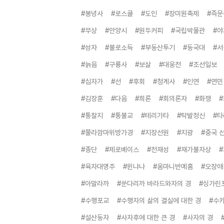
#봉녕사
#로스쿨
#도인
#장미원축제
#즉문
#무상
#안양시
#원두커피
#국립박물관
#야
#성자
#불로소득
#부동산투기
#동국대
#
#늙음
#구룡사
#보살
#대웅전
#조선일보
#십자가
#선
#후회
#청계사
#인연
#연민
#김장훈
#다음
#희론
#회의론자
#화쟁
#
#통찰지
#통불교
#테리가타
#탁발정신
#
#쭐라깜마위방가경
#지장선원
#지광
#중국 
#종단
#제로베이스
#전재성
#재가불자상
#육자대명주
#윈냐나
#옴마니반메홈
#오장애
#아말라까
#쑨다리까 바라드와자의 경
#싱가린
#수행포교
#수행자의 삶의 결실에 대한 경
#수
#설산동자
#사자후에 대한 큰 경
#사자의 경