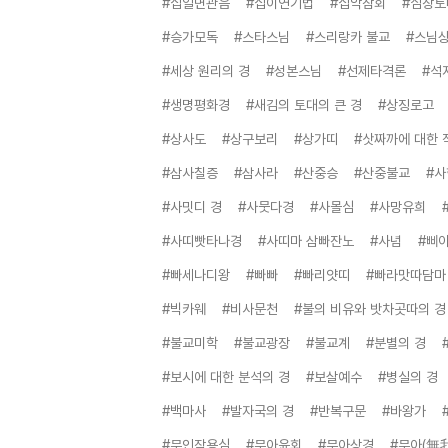
#십일면관음
#십이연기법
#십악참회
#심장토
#승가모독
#스타스님
#스리랑카 불교
#스님
#세상 원리의 경
#성본스님
#선제타격론
#석
#생명평화경
#새김의 토대의 큰 경
#상징로고
#상사도
#상구보리
#상가띠
#삿짜까에 대한 
#삼사칠증
#삼사라
#산중승
#산중불교
#
#사밋디 경
#사뭇다경
#사몰심
#사망유희
#사띠빳타나경
#사띠마 삼빠잔노
#사념
#삐
#빠세나디왕
#빠빠
#빠리얏띠
#빠라맛따담마
#빅카웨
#비사문천
#불의 비유와 밧차곳따의 경
#불교미학
#불교광장
#불교계
#분별의 경
#보시에 대한 분석의 경
#보살예수
#병실의 경
#백마사
#발자국의 경
#반복구문
#바왕가
#무인작용심
#무아윤회
#무아상경
#무아(無