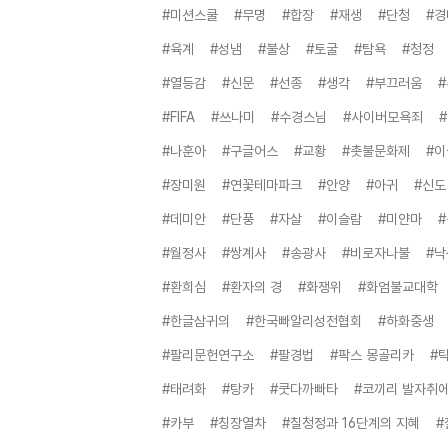
#미션스쿨
#무명
#합장
#재생
#단청
#경
#육계
#성냄
#불상
#토굴
#탐욕
#청정
#열등감
#신문
#선종
#생각
#부끄러움
#FIFA
#쓰나미
#수경스님
#사이버모욕죄
#나훈아
#구글어스
#교황
#촛불문화제
#
#장미원
#연꽃테마파크
#안양
#아귀
#신도
#데미안
#단풍
#자살
#이슬람
#미얀마
#월정사
#쌍계사
#송광사
#비로자나불
#낙
#환희심
#환자의 경
#화쟁위
#화엄불교대학
#한글삼귀의
#한국빠알리성전협회
#하화중생
#팔리문헌연구소
#팔경법
#팍스 몽골리카
#
#태려화
#탕카
#쿳다까빠타
#코끼리 발자취에
#카부
#칭장열차
#칠청정과 16단계의 지혜
#