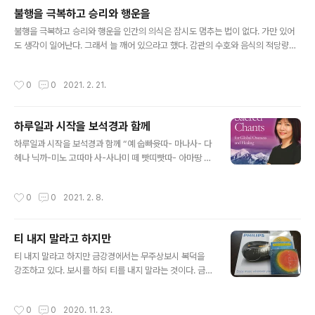
밤낮으로 활용해야 하고 당연히 주말도 활용해야 한다. 휴
불행을 극복하고 승리와 행운을
일에도 아침 일찍 부리나케 나오는 이유이기도 하다. 일인
글 내용
사업자에게 있어서 사무실은 직장과 같은 곳이다. 달리 갈
불행을 극복하고 승리와 행운을 인간의 의식은 잠시도 멈추는 법이 없다. 가만 있어
곳이 없기 때문에 오피스텔 작은 사무실로 향한다. 가는 길
도 생각이 일어난다. 그래서 늘 깨어 있으라고 했다. 감관의 수호와 음식의 적당량을
에 이미우이 음악을 듣는다. 일터로 갈 때는 주로 라따나경
아는 것, 그리고 깨어 있음에 전념하는 것이다. 이 세 가지는 깨달음을 위한 기본 원리
(寶石經, Sn.2.1)을 듣는다. 이미우이 음악으로 하루 일과
이다. 이 세 가지만 잘 지켜도 깨달음의 길로 갈 것이라고 한다. 늘 깨어 있으라고 한
작성시간
0
0
2021. 2. 21.
를 시작한다. 벌써 14년째..
다. 깨어 있지 않으면 망상의 지배를 받게 된다. 망상은 백해 무익한 것이다. 제멋대로
의 마음이기도 하다. 가만 있으면 생각은 제멋대로 일어난다. 깨어 있음에 철저하면
곧바로 분쇄된다. 그러나 잠잘 때는 예외이다. 의식이 있을 때는 깨어 있을 수 있으나
하루일과 시작을 보석경과 함께
꿈을 꿀 때는 무의식이 지배한다. 꿈을 꾸었다. 쩔쩔매는 꿈이다. 직장에서 능력발휘
글 내용
를 못해서 어떻게 해야 할지 몰라 막막해..
하루일과 시작을 보석경과 함께 “예 숩빠윳따- 마나사- 다
헤나 닉까-미노 고따마 사-사나미 떼 빳띠빳따- 아마땅 위
개하 랏다- 무다- 닙부띵 분자마-나” 이 부분에 이르러 꼭
따라 부른다. 특히 “닉까-미노 고따마 사-사나미” 부분에
작성시간
0
0
2021. 2. 8.
이르러 따라 부른다. 우리말로 풀이하면 “확고한 마음으로
감각적 욕망이 없이, 고따마의 가르침에 잘 적응하는 사람
들은 불사에 뛰어들어 목표를 성취해서 희열을 얻어 적멸
티 내지 말라고 하지만
을 즐깁니다.”(Stn.228)라는 내용이다. 따라 부른 게송은
글 내용
보석경 7번째 게송이다. 보석경은 숫따니빠따 ‘작은 법문
티 내지 말라고 하지만 금강경에서는 무주상보시 복덕을
의 품’ 첫 번째 경에 실려 있다. 보석경은 빠알리어로 ‘라따
강조하고 있다. 보시를 하되 티를 내지 말라는 것이다. 금강
나숫따’라고 한다. 일반적으로 보배경으로 알려져 있다. 한
경이 한국불교 종단의 소의경전이 되다보니 스님들은 이구
역에서는 보석경(寶石經)이라고 되어서 그렇게 불러 본
동성으로 상을 내지 말라고 말한다. 주었으되 “내가 주었
작성시간
0
0
2020. 11. 23.
것이다. 빠알리어 라..
다.”라는 아상(我相)을 내지 말라는 것이다. 세속의 불자들