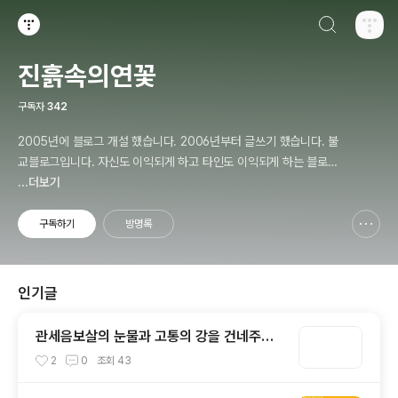
검색하기
티스토리
진흙속의연꽃
구독자
342
2005년에 블로그 개설 했습니다. 2006년부터 글쓰기 했습니다. 불
교블로그입니다. 자신도 이익되게 하고 타인도 이익되게 하는 블로거
가 되겠습니다.
...더보기
구독하기
방명록
신고하기 레이어
열기
인기글
관세음보살의 눈물과 고통의 강을 건네주는
어머니, 티벳 타라(Tara)보살
2
0
조회
43