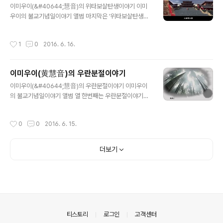
이미우이(&#40644;慧音)의 위타보살탄생이야기 이미
우이의 불교기념일이야기 앨범 마지막은 ‘위타보살탄생이
야기’이다. 위타보살은 누구일까? 한국불자에게는 생소한
위타보살에 대한 설명문을 보면 “위타보살의 형상은 대부
작성시간
1
0
2016. 6. 16.
분 갑옷과 투구를 걸친 용맹한 무장으로 손에는 금강저
(金..
이미우이(黄慧音)의 우란분절이야기
글 내용
이미우이(&#40644;慧音)의 우란분절이야기 이미우이
의 불교기념일이야기 앨범 열 한번째는 우란분절이야기이
다. 음악의 설명문에 따르면 기념일은 음력 7월 15일이다.
이날은 하안거 해제일이기도 하다. 또 백중날이기도 하다.
작성시간
0
0
2016. 6. 15.
우란불절은 불경이야기 “목련구모(目&#29325;&#368
30;救母)”에..
더보기
의안내
티스토리
로그인
고객센터