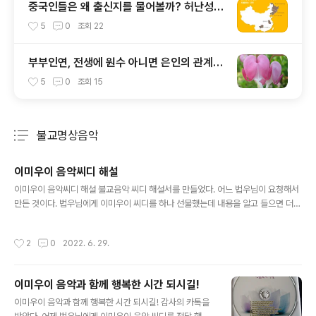
중국인들은 왜 출신지를 물어볼까? 허난성
(河南省)을 차별하는 중국인들
5
0
조회
22
부부인연, 전생에 원수 아니면 은인의 관계이
었다는데
5
0
조회
15
불교명상음악
분류 전체보기
주요 글 목록
이미우이 음악씨디 해설
글 내용
이미우이 음악씨디 해설 불교음악 씨디 해설서를 만들었다. 어느 법우님이 요청해서
만든 것이다. 법우님에게 이미우이 씨디를 하나 선물했는데 내용을 알고 들으면 더
좋을 것이라고 했다. 이에 원하면 해설서를 보내 주겠다고 했다. 이미우이 음악씨디
해설서는 오래 전에 만들었다. 십년도 더 된 것 같다. 그러나 찾을 수 없다. 이에 다시
작성시간
2
0
2022. 6. 29.
만들기로 했다. 어떻게 해설서를 만들어야 할까? 만드는 데는 문제가 없다. 블로그에
자료가 있기 때문이다. 2007년 이후 축적된 음악관련 자료를 활용하여 만들면 된
다. 음악씨디에는 모두 11곡이 들어 있다. 11곡에 대한 원문을 소개하고 우리말 번역
이미우이 음악과 함께 행복한 시간 되시길!
을 해 놓아야 한다. 여기에다 해설도 곁들였다. 블로그에 올린 글을 일부 가져와서 하
글 내용
나의 책을 만든 것이다. 2007년 이후 이미..
이미우이 음악과 함께 행복한 시간 되시길! 감사의 카톡을