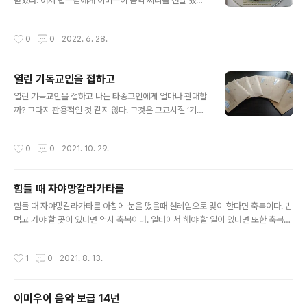
받았다. 어제 법우님에게 이미우이 음악 씨디를 전달 했는
데 놀랍게도 스마트폰에 저장한 것이다. 이에 감사하다는
메세지를 받았다. 씨디 플레이어가 없을 때 스마트폰으로
작성시간
0
0
2022. 6. 28.
들으면 좋을 것이다. 스마트폰은 늘 손안에 있기 때문에 이
미우이 음악과 함께 하는 나날이 될 것이다. 어제 천장사 반
철소참법회에 참석했다. 법회가 끝나고 법우님들과 안면도
열린 기독교인을 접하고
에 갔다. 수월거사 부부와 법진거사, 그리고 새로오신 윤법
글 내용
우님과 함께 했다. 알브이 승용차에 다섯 명 탔다. 오후 1시
열린 기독교인을 접하고 나는 타종교인에게 얼마나 관대할
부터 7시까지 6시간 동안 안면도 서쪽 해안을 일주 했다.
까? 그다지 관용적인 것 같지 않다. 그것은 고교시절 ‘기독
안면도 끝에는 보령시 소속의 원산도가 있는데 끝까지 가
교트라우마’가 있기 때문이다. 고교시절 미션스쿨을 다녔
보았다. 이동 중에 수많은 이야기를 나누었다. 불자들이기
다. 서울 공동학군에 있는 개신교학교에 배정받은 것이다.
작성시간
0
0
2021. 10. 29.
때문에 주로 담마에 대한 이야..
처음 소집이 있던 날 2월 달에 놀라운 일이 있었다. 처음 학
교 간 날에 프린트를 받았다. 프린트에는 찬송가가 적혀 있
었다. 지금도 잊지 않는다. ‘시온의 아침’이라는 찬송가이
힘들 때 자야망갈라가타를
다. 학교에서는 처음 소집한 날 학생들에게 찬송가부터 가
글 내용
르쳐 주었다. 학교 정문에서 가파른 길로 올라 가는 도중에
힘들 때 자야망갈라가타를 아침에 눈을 떴을때 설레임으로 맞이 한다면 축복이다. 밥
농구장이 있다. 농구장에 소집시켜 놓고서 찬송가를 알려
먹고 가야 할 곳이 있다면 역시 축복이다. 일터에서 해야 할 일이 있다면 또한 축복이
준 것이다. 학생들은 가르쳐 주는 대로 찬송가를 따라 불렀
다. 행복이 아니라 축복이다 행복과 축복은 다른 것이다. 행복은 현재에 대한 의미가
다. 소집한 날부터 찬송가부터 시작했다. 예배했는지는 기
크다. 축복은 현재의 행복은 물론 미래에 대한 행복의 의미가 있다. 이는 행복을 뜻하
작성시간
1
0
2021. 8. 13.
억나지 않는다. “시온의 아침이..
는 수카와 축복을 뜻하는 망갈라의 차이로 알 수 있다. 빠알리어 수카(sukha)는 'ha
ppiness, joy, pleasure'의 뜻으로 행복, 즐거움, 쾌락의 의미이다. 빠알리어 망갈
라(maṅgalā)는 'auspicious, bliss'의 뜻으로 길상, 축복의 의미이다. 망갈라는
이미우이 음악 보급 14년
현재의 행복은 미래의 행복을 포괄하므로 망갈라경(magalasutta)에 대하여 행복
글 내용