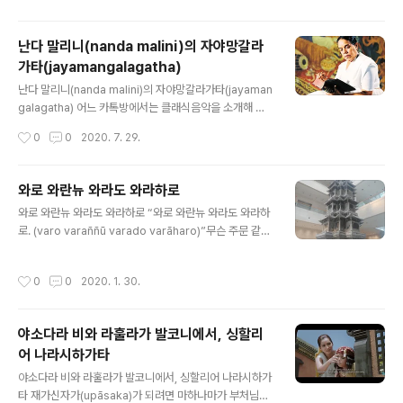
은 윤회하는 삶을 살아 간다. 육도윤회하는 삶이다. 어떤 때
는 공덕행이 되는 행위를 하기도 하고, 또 어떤 때는 악행이
난다 말리니(nanda malini)의 자야망갈라
되는 행위를 하기도 한다. 이러한 행위는 뿐냐(puñña)와
가타(jayamangalagatha)
빠빠(papa)로 설명된다. 반면 출세간에서 출세간적 삶을
글 내용
지향하는 출가자들은 해탈과 열반을 지향하는 삶을 산다.
난다 말리니(nanda malini)의 자야망갈라가타(jayaman
이런 삶은 댓가를 기대하는 공덕행(뿐냐)과는 다른 것이다.
galagatha) 어느 카톡방에서는 클래식음악을 소개해 준
출세간적 삶은 꾸살라(kusala)행이라 볼 수 있다. 십선행
다. 어느 음악교수가 매일 고전음악 한편을 해설과 함께 유
작성시간
0
0
2020. 7. 29.
이 대표적이다. ..
튜브 링크를 소개해 주는 것이다. 그러나 아무리 아름다운
음악이라도 자신과 맞지 않으면 소음에 지나지 않는다. 감
정을 뒤흔들어 놓는 것에는 노래도 예외가 아니다. 요즘 노
와로 와란뉴 와라도 와라하로
래를 듣지 않는다. 특히 감정을 잔뜩 실어서 노래하는 것을
글 내용
와로 와란뉴 와라도 와라하로 “와로 와란뉴 와라도 와라하
보면 안쓰러워 보인다. 자신의 목소리에 몰입되어 자신의
로. (varo varaññū varado varāharo)”무슨 주문 같은
목소리를 즐기는 것 같다. 타인도 그 목소리에 매료되어 영
말이다. 사실 주문과 다름없는 말이다. 숫따니빠따‘라따나
혼을 내주는 것 같다. 한발자국만 밖으로 떼어 놓으면 노래
경(寶石經)’(Sn2.1)에 실려 있는 13번째 게송이다. 뜻은
는 울부짖음으로 들릴 수 있다. 그래서 “수행승들이여, 고
작성시간
0
0
2020. 1. 30.
“위없는 것을 알고, 위없는 것을 주고, 위없는 것을 가져오
귀한 님의 계율안에서 노래는 울음이다.”(A3.103)리고 했
는..
다. 수행자들..
야소다라 비와 라훌라가 발코니에서, 싱할리
어 나라시하가타
글 내용
야소다라 비와 라훌라가 발코니에서, 싱할리어 나라시하가
타 재가신자가(upāsaka)가 되려면 마하나마가 부처님에