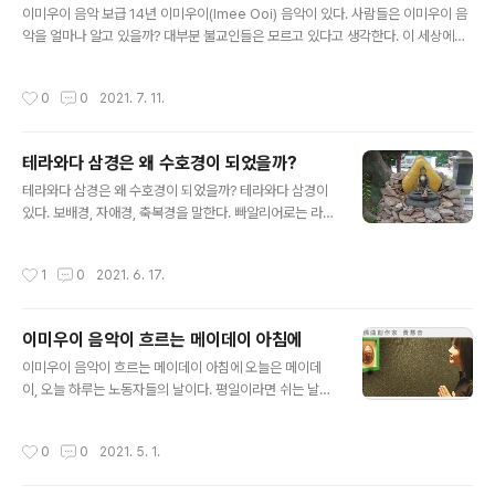
경이라 ..
이미우이 음악 보급 14년 이미우이(Imee Ooi) 음악이 있다. 사람들은 이미우이 음
악을 얼마나 알고 있을까? 대부분 불교인들은 모르고 있다고 생각한다. 이 세상에서
가장 아름다운 음악을 이미우이 음악이라고 본다. 블로그 활동을 하면서 이미우이 음
악을 알게 되었다. 아마 2006년으로 본다. 블로그를 개설한 것은 2005년이고 글을
작성시간
0
0
2021. 7. 11.
쓰기 시작한 것은 2006년이니 블로그 활동과 함께 이미우이 음악이 포착되었다. 처
음 이미우이 음악을 들었을 때 충격으로 다가왔다. 세상에 이렇게 아름다운 음악이
있는 줄 몰랐다. 불교에도 음악이 있었던 것이다. 종교음악이라면 기독교 음악만 있
테라와다 삼경은 왜 수호경이 되었을까?
는 줄 알았는데 불교에도 음악이 있었던 것이다. 불교에도 음악이 있긴 있었다. 영인
글 내용
스님의 신묘장구대다라니 독송용 테이프를 들어 보면..
테라와다 삼경은 왜 수호경이 되었을까? 테라와다 삼경이
있다. 보배경, 자애경, 축복경을 말한다. 빠알리어로는 라따
나숫따, 멧따숫따, 망갈라숫따라고 한다. 이와 같은 테라와
다 삼경은 예불문이자 동시에 수호경이다. 삼경은 왜 예불
작성시간
1
0
2021. 6. 17.
문인가? 이는 삼경이 쿳다까빠따 13경 안에 들어가 있는
것을 보면 알 수 있다. 쿳다까빠따를 소송경이라 하는데 초
심자를 위한 것이다. 불교입문자를 위해서 방대한 팔만사
이미우이 음악이 흐르는 메이데이 아침에
천법문에서 13경을 추려 놓은 것이다. 테라와다삼경은 숫
글 내용
따니빠따에도 실려 있다. 숫따니빠따는 가장 고층경전이라
이미우이 음악이 흐르는 메이데이 아침에 오늘은 메이데
고 알려져 있다. 특히 4품과 5품은 부처님 당대에서도 암
이, 오늘 하루는 노동자들의 날이다. 평일이라면 쉬는 날이
송되었다. 앙굿따라니까야나 상윳따니까야에 종종 숫따니
다. 오늘은 오월이 시작되는 날이기도 하다. 밖에는 부슬비
빠따에 실려 있는 경을 인용하고 있는 것을 보면 알 수 있
가 내린다. 비가 내리면 차분하다. 메이데이날 아침에 부리
작성시간
0
0
2021. 5. 1.
다. 보배경은 삼보에 대한 예경과 찬탄으로..
나케 사무실로 달려왔다. 사무실을 풀가동해야 한다. 하루
에 이만원꼴로 들어 가는 비용을 생각하면 놀려 둘 수 없다.