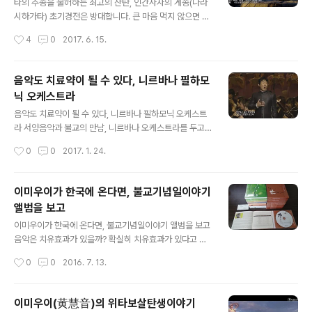
타의 추종을 불허하는 최고의 찬탄, 인간사자의 게송(나라
시하가타) 초기경전은 방대합니다. 큰 마음 먹지 않으면 평
생가도 다 보지 못할 것입니다. 그런데 본문은 물론 주석까
작성시간
4
0
2017. 6. 15.
지 빠짐 없이 읽다 보니 마치 부처님 당시에 있는 것 같은
느낌이 들어갑니다. 초기경전을 읽으면 읽을수록 점..
음악도 치료약이 될 수 있다, 니르바나 필하모
닉 오케스트라
글 내용
음악도 치료약이 될 수 있다, 니르바나 필하모닉 오케스트
라 서양음악과 불교의 만남, 니르바나 오케스트라를 두고
한 말입니다. 정확하게는 ‘니르바나 필하모닉’입니다. 검색
작성시간
0
0
2017. 1. 24.
해 보니 불교계 유일의 오케스트라입니다. 불교와 오케스
트라의 만남이 어색합니다. 마치 양복에 갓을 쓴 ..
이미우이가 한국에 온다면, 불교기념일이야기
앨범을 보고
글 내용
이미우이가 한국에 온다면, 불교기념일이야기 앨범을 보고
음악은 치유효과가 있을까? 확실히 치유효과가 있다고 말
할 수 있다. 하나의 잘 만든 콘텐츠는 마음을 안정시켜 준
작성시간
0
0
2016. 7. 13.
다. 그럴 경우 약을 먹지 않아도 될 것이다. 훌륭한 음악은
약의 효과가 있는 것이다. 더구나 환희심까지 일으켜..
이미우이(黄慧音)의 위타보살탄생이야기
글 내용