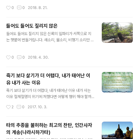
게 “세존이시여, 재가신자가 되려면 어떻게 해야 합니
작성시간
0
0
2018. 8. 21.
까?”라고 물었습니다. 이에 부처님은 ““마하나마여, 부처
님에게 귀의 하고 가르침에 귀의 하고 참모임에 귀의합니..
들어도 들어도 질리지 않은
글 내용
들어도 들어도 질리지 않은 신록의 잎파리가 서쪽으로 지
는 햇볕에 번들거립니다. 새소리, 물소리, 비행기 소리만 들
리는 고래바위 계곡입니다. 고래바위 한켠에 자리잡았습니
다. 자리를 깔고 좌선하듯이 눈을 감고 가만히 앉아 있습니
작성시간
0
0
2018. 4. 30.
다. 정적을 깨는 것은 비행기뿐입니다. 해는 뉘엇뉘..
죽기 보다 살기가 더 어렵다, 내가 태어난 이
유 내가 사는 이유
글 내용
죽기 보다 살기가 더 어렵다, 내가 태어난 이유 내가 사는
이유 절체절명의 위기에 처했다면 어떻게 행위 해야 할까?
지금 죽음의 위기가 닥쳤을 때 어떻게 해야 할까? 강도를
작성시간
2
0
2017. 10. 3.
만나 죽을 위기에 처해 있을 때 흉학한 자에게 살려 달라고
자비를 요청해야 할까? 죽음의 공포보다 더 한 것은 ..
타의 추종을 불허하는 최고의 찬탄, 인간사자
의 게송(나라시하가타)
글 내용