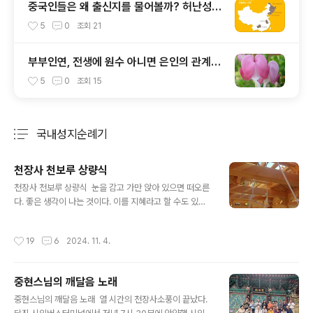
중국인들은 왜 출신지를 물어볼까? 허난성
(河南省)을 차별하는 중국인들
5
0
조회
21
부부인연, 전생에 원수 아니면 은인의 관계이
었다는데
5
0
조회
15
국내성지순례기
분류 전체보기
주요 글 목록
천장사 천보루 상량식
글 내용
천장사 천보루 상량식 눈을 감고 가만 앉아 있으면 떠오른
다. 좋은 생각이 나는 것이다. 이를 지혜라고 할 수도 있을
것이다. 책이나 들어서 아는 지식과는 다른 것이다. 오늘 아
침 삼십분 좌선에서 어제 있었던 천장사 천보루 상량식에
작성시간
19
6
2024. 11. 4.
대한 것이 떠올랐다. 천장사카톡방에 공지가 떴다. 천보루
상량식에 대한 것이다. 오래 전에 공지가 된 것이 아니라 불
과 사흘 남겨 놓고 뜬 것이다. 공지를 보자 고민했다. 일요
중현스님의 깨달음 노래
일 휴양림 가는 일정이 있었기 때문이다. 그러나 상량식에
글 내용
가는 것이 더 중요했다. 휴양림은 언제든지 갈 수 있는 것이
중현스님의 깨달음 노래 열 시간의 천장사소풍이 끝났다.