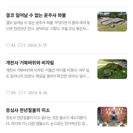
인해 보니 미얀마와 날자..
며, 버려야 할 것을 이미 버렸습니다. 그러므로 바라문이여,
나는 깨달은 님입니다.”(Stn.558) 수타니파타 ‘쎌라의
결코 일어날 수 없는 운주사 와불
경’(Sn.3.7)에 실려 있는 게송이다. 맛지마니까야 ‘브라흐
글 내용
결코 일어날 수 없는 운주사 와불 무엇이든지 돌에 새겨 놓
마유의 경’(M91)과도 병행한다. 부처가 되는것은 단지 깨
으면 천년만년 간다. 공덕비도 그렇다. 서울 강남 봉은사에
달은 자만을 의미하지는 않는다. 알아야 할 것을 알아야 하
가면 돌에 새긴 공덕비를 볼 수 있다. 놀랍게도 전각 기둥
고, 닦아야 할 것을 닦고, 버려야 할 것을 버려야 부처가 된
받침돌에 새겼다. 한자로 시주와 화주 이름을 새겼다. 덕을
다. 알아야 할 것은 사성제, 즉 네 가지 거룩한 진리이다. 닦
작성시간
42
1
2024. 5. 17.
찬탄하는 송덕비이다. (봉은사 공덕비) 나무로 된 전각은
아야 할 것은 팔정도, 즉 여덟 가지 고귀한 진리이다...
언젠가 불타서 사라질 것이다. 기둥을 받치고 있는 긴 석재
역시 사라지고 말 것이다. 거기에 새긴 시주와 화주 이름도
개천사 거북바위와 비자림
사라지고 말 것이다. 북한산 승가사에 가면 바위에 시주자
글 내용
명단을 새겼다. 아마 천년만년 가고자 한 것 같다. 도시는
개천사 거북바위와 비자림 이틀간 자리를 비웠다. 아무 일
재개발되고 재생됨에 따라 변화무쌍하지만 산중은 그럴 일
도 일어나지 않았다. 메일을 열어서 확인한 것이다. 일이 있
은 없을 것이다. 더구나 천연바위에 시주자 명단을 새겼다
으면 전화가 왔을 것이다. 급한 일이 있을 경우 담당자들이
면 확실한 것이다. (승가사 공덕비) 삶의 기록을 남기고자
전화를 한다. 아무런 전화나 문자가 오지 않은 것을 보니 아
작성시간
55
1
2024. 5. 16.
한다. 이렇게..
무 일도 없었던 것이다. 이박삼일 남도여행을 다녀 왔다. 화
순에 있는 휴양림 두 곳에서 머물렀다. 부처님오신날을 포
함한 여행이다. 이렇게 자리를 이틀 비울 때는 대비책을 마
증심사 천년철불의 미소
련해야 한다. 그것은 노트북을 가져 가는 것이다. 노트북은
글 내용
움직이는 사무실과 같다. 여행지에서도 작업을 할 수 있다.
증심사 천년철불의 미소 들리는 것은 물소리 새소리뿐이
급한 일이 있을 경우 대응이 가능한 것이다. 이런 이유로 노
다. 여기에 가느다란 염불소리. 눈으로는 천이백년된 철불
트북을 챙긴다. 노트북을 챙길 때 준비하는 것이 있다. 전원
의 신비한 미소. 증심사, 오보고 싶은 절이었다. 마침내 인