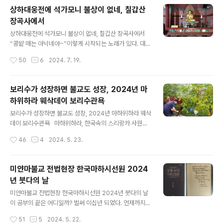
져 가기 위한 것이다. 행선 없는 좌선을 생각할 수 없다. 백
상하대웅전에 석가모니 불상이 없네, 칠갑산
권당에서 에어컨은 오전 아홉 시가 넘어야 들어 온다. 이전
장곡사에서
에는 찜통 같은 더위이다. 더구나 습도까지 높다. 아침 여덟
글 내용
시 이전임에도 체감 온도는 삼십도가 넘는다. 좌선 중에 그
상하대웅전에 석가모니 불상이 없네, 칠갑산 장곡사에서
만 두고 싶을 때가 있다. 생각이 꼬리를 물어 집을 짓게 되
“콩밭 매는 아낙네야~”이렇게 시작되는 노래가 있다. 대중
었을 때 맥 빠진다. 참아야 한다. 미얀마 속담에 “인내가 열
가요 칠갑산이다. 칠갑산에 가니 호미를 든 아낙네 동상이
작성시간
50
6
2024. 7. 19.
반으로 인도한다.”라는 말이 있지 않은가? 좌선할 때 고행
있다. 7월 15일 월요일 만수산자연휴양림에서 일박하고
하는 것 같은 ..
떠나는 날이다. 그냥 갈 수 없다. 시간이 철철 남아서 어디
라도 한두 군데 들러야 한다. 불자에게는 절만한 곳이 없다.
보리수가 성장하면 불교도 성장, 2024년 마
삼천리방방곡곡 절이 없는 곳은 없다. 특히 이름 있는 산에
하위하라 웨삭데이 보리수관욕
는 반드시 절이 있다고 해도 과언이 아니다. 칠갑산도 그랬
글 내용
다. 하루밤 머문 곳은 부여군 만수산자연휴양림이다. 가까
보리수가 성장하면 불교도 성장, 2024년 마하위하라 웨삭
이에 무량사가 있다. 먼저 무량사에 들렀다. 무량사는 여러
데이 보리수관욕 마하위하라, 한국속의 스리랑카 사원이
번 와 보았다. 너른 평지에 큰 가람이 있는 대찰이다. 그래
다. 충남 아산시에 있는 마하위하라는 리틀 스리랑카이
작성시간
46
4
2024. 5. 23.
서인지 성지순례 코스가 된 것 같다. 무량사를 참배 했다.
다. 오늘 웨삭데이를 맞이하여 아산으로 차를 몰았다. 안양
절에 가면 반드시 대웅..
에서 아산 마하위하라까지 60키로 가까이 된다. 오전 아홉
시 도착을 목표로 했다. 평일 출근길이어서일까 한시간 삼
미얀마불교 전법현장 한국마하시선원 2024
십분 이상 걸렸다. 오늘은 5월 23일 목요일이다. 테라와다
년 붓다의 날
불교 붓다의 날은 음력 사월보름으로 5월 22일(수)이 된
글 내용
다. 그런데 마하위하라 웹포스터를 보니 분명히 5월 23일
미얀마불교 전법현장 한국마하시선원 2024년 붓다의 날
로 찍혀 있다. 어떻게 된 일일까? 인터넷 검색을 해 보았다.
이 공부의 끝은 어디일까? 벌써 이십년 되었다. 언제까지
스리랑카에서의 웨삭데이는 분명히 5월 23일이다. 궁금한
계속될지 알 수 없다. 해도 해도 끝이 없는 것 같다. “나는
작성시간
51
5
2024. 5. 22.
것은 담마끼띠 스님을 만나면 물어 보기로 했다. 나중에 확
곧바로 알아야 할 것을 알았고, 닦아야 할 것을 이미 닦았으