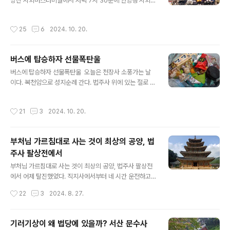
지만 상량식은 오로지 한번 있는 것이다. 2024년 11월 3
당진 시외버스터미널에서 저녁 7시 30분에 안양행 시외버
일 일요일 아침 일찍 출발했다. 목적지는 충남 서산에 있는
스를 탑승함으로써 하루일과가 마무리 된 것이다. 당진에
천장사이다. 백키로 이상 걸리는 먼 거리이다. 특히 요즘 단
사는 법우가 자신의 차로 터미널까지 태워다 주었다. 시간
작성시간
25
6
2024. 10. 20.
풍철이라 ..
을 못맞출까봐 조마조마했다. 못타면 한시간 기다려야 한
다. 다행히 운전기사가 속도를 내서 무사히 도착할 수 있었
다. 보은 법주사에서 당진까지 속도전한 것이다. 사람들은
버스에 탑승하자 선물폭탄울
해미에서 또 한번 내리고 고북에서 모두 다 내린다. 일부 사
글 내용
람들은 천장사에서 하루밤 자고 간다. 천장사는 누구나 하
버스에 탑승하자 선물폭탄울 오늘은 천장사 소풍가는 날
루밤 자고 갈 수 있다. 선방이 있어서 해제철에 가능하다.
이다. 복천암으로 성지순례 간다. 법주사 위에 있는 절로 훈
결재철이라도 머물 수 있는 방은 있다. 왔다가 늦으면 자고
민정음 창제와 관련 있는 절이다. 오전 6시 30분 안양역
다음날 갈 수 있다. 천장사만의 최근 전통이라 볼 수 있
시외버스터미널에서 당진가는 우등을 탔다. 고북에서 출발
작성시간
21
3
2024. 10. 20.
다. 천장사에서 사는 사람도 있다..
하는 전세버스가 해미를 거쳐 당진까지 온다. 당진에서 9
시에 탑승했다. 각지에서 사람들이 왔다. 서산, 예산, 당진,
평택, 안양, 인천, 대전 등지에서 21명 왔다. 봄에 방생법회
부처님 가르침대로 사는 것이 최상의 공양, 법
에 이어 두 번째 단체여행이다. 버스에 탑승하자 선물 폭탄
주사 팔상전에서
을 받았다. 떡, 과일, 과자 등 갖가지 먹거리이다. 대체 이것
글 내용
을 누가 준비했을까? 그것이 궁금했다. 먹거리선물을 펼
부처님 가르침대로 사는 것이 최상의 공양, 법주사 팔상전
쳐 보았다. 떡류, 과자류. 음료수류, 과일류, 이렇게 네 가지
에서 어제 탈진했었다. 직지사에서부터 네 시간 운전하고
무더기이다. 떡류에는 흰떡과 쑥떡 두 종류이다. 과자류는
난 다음 드러누운 것이다. 힘이 완전 방전된 것 같았다. 손
작성시간
22
3
2024. 8. 27.
사탕 ..
가락 하나 까닥할 힘도 없었다. 죽음의 공포를 느꼈다. 몸은
복원력이 있는 것 같다. 탈진한지 한두 시간이 되자 서서히
충전되기 시작했다. 홍삼엑기스를 물에 타서 마셔서 그런
기러기상이 왜 법당에 있을까? 서산 문수사
것일까? 그런데 몸은 축 늘어졌지만 귀는 멀쩡했다. 탈진된