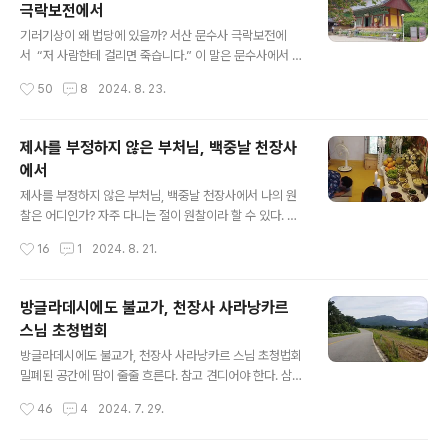
극락보전에서
상태에서 유튜브를 들었다. 정치유튜브를 들은 것이다. 최
글 내용
동석 선생의 유튜브를 들었다. 김대중 이후 지난 이십 년 동
기러기상이 왜 법당에 있을까? 서산 문수사 극락보전에
안 나라가 정체되고 퇴보한 것은 순전히 미숙한 최고권력
서 “저 사람한테 걸리면 죽습니다.” 이 말은 문수사에서 들
자를 만났기 때문이라고 한다. 미숙한 리더에 문재인도 다
었다. 천장사 중현스님이 문수사 범주스님에게 말한 것이
작성시간
50
8
2024. 8. 23.
르지 않았다. 개혁하라고 표를 몰아 주었음에도 아무것도
다. 천장사 백중법회를 마치고 사람들은 문수사로 이동했
하지 않았다는 것이다. 나라를..
다. 중현스님과 함께 하는 사찰순례이다. 스님을 포함하여
모두 열두 명 참석했다. 문수사는 서산에 있는 전통사찰이
제사를 부정하지 않은 부처님, 백중날 천장사
다. 개심사 가는 길에 있다. 작년 벚꽃 필 때 개인적으로 처
에서
음 가 보았다. 이번이 두 번째이다. 문수사는 개심사와 함
글 내용
께 겹벚꽃으로 유명하다. 해마다 겹벚꽃이 필 무렵 수 많은
제사를 부정하지 않은 부처님, 백중날 천장사에서 나의 원
사람들이 찾는다. 이런 문수사에는 보물이 있다. 고려시대
찰은 어디인가? 자주 다니는 절이 원찰이라 할 수 있다. 천
목조 극락보전이 최근 보물로 지정된 것이다. 절에 보물이
장사도 그 가운데 하나이다. 2024년 8월 18일 일요일 천
작성시간
16
1
2024. 8. 21.
나 국보가 있는 절과 없는 절은 사격에 있어서 차이가 난다.
장사에 갔다. 음력으로 칠월보름으로 백중날에 간 것이다.
절에 보물이라도 하나 있으..
이날은 하안거 해제날이기도 하다. 천장사에서 올해 하안
거는 하지 않았다. 그것은 천보루 공사때문이다. 두달전부
방글라데시에도 불교가, 천장사 사라낭카르
터 천보루 공사가 본격화 됨에 따라 천장사 염궁선원은 문
스님 초청법회
을 열지 않은 것이다. 불교에 명절이 있다. 부처님오신날,
글 내용
백중, 동지, 입춘이 대표적이다. 여기에 칠월칠석과 같은 소
방글라데시에도 불교가, 천장사 사라낭카르 스님 초청법회
명절이 있다. 이 밖에도 천장사에는 음력 삼월삼짓날 무렵
밀폐된 공간에 땀이 줄줄 흐른다. 참고 견디어야 한다. 삼십
에 방생법회를 간다. 또한 천장사에만 있는 것으로 음력 구
분 앉아 있기로 했으니 알람소리가 날 때까지 자세를 유지
작성시간
46
4
2024. 7. 29.
워보름날에 ‘달빛다회(茶會)’도 있다. 요즘 천장사에 자주
해야 한다. 재가우안거 십일째이다. 늘 그렇듯이 좌선에 앞
다니고 있다. 7월 28일..
서 행선을 먼저 했다. 행선에서 형성된 집중을 좌선으로 가