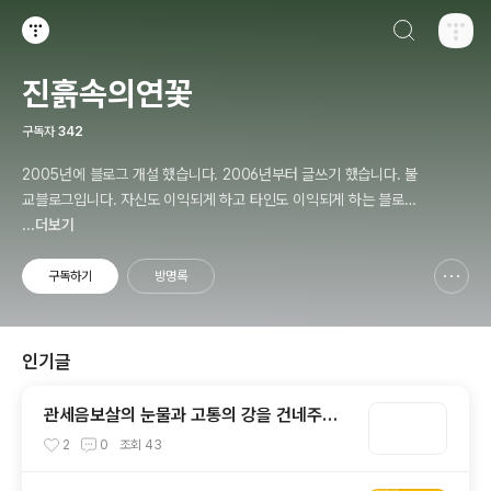
검색하기
티스토리
진흙속의연꽃
구독자
342
2005년에 블로그 개설 했습니다. 2006년부터 글쓰기 했습니다. 불
교블로그입니다. 자신도 이익되게 하고 타인도 이익되게 하는 블로거
가 되겠습니다.
...더보기
구독하기
방명록
신고하기 레이어
열기
인기글
관세음보살의 눈물과 고통의 강을 건네주는
어머니, 티벳 타라(Tara)보살
2
0
조회
43