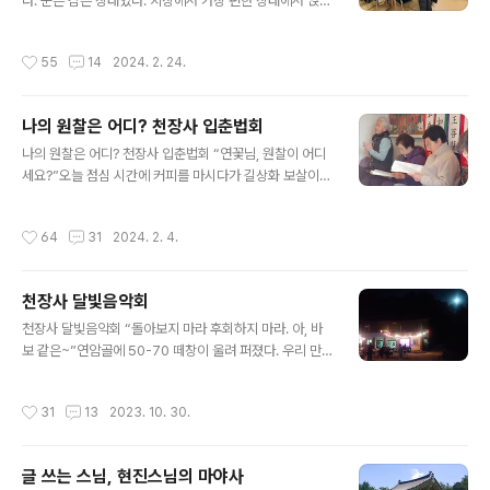
다. 대지에는 초록의 빛깔이 완연하다. 이렇게 충만한 계절
다. 눈은 감은 상태였다. 지상에서 가장 편한 상태에서 앉아
에 방생을 다녀왔다. 천장사 2024년 방생법회를 말한다.
있었다. 스님의 운율에 맡겼다. 몸이 릴렉스 되는 것 같았
천장사 2024년 방생법회 천장사 방생법회는 일년에 한번
다. 스님의 리드에 마음도 맡겼다. 오늘 천장사 정월대보름
작성시간
55
14
2024. 2. 24.
있다. 삼월삼짓날이 ..
법회에 다녀왔다. 토요일이라 막힐 것을 예상했다. 그러나
전혀 막히지 않았다. 서해안고속도로를 제한최고 속도까지
달렸다. 정월보름날은 불교명절일까? 백중 못지 않은 명절
나의 원찰은 어디? 천장사 입춘법회
일 것 같았다. 왜 그런가? 하안거가 끝나는 날 백중이기 때
글 내용
문에 동안거가 끝나는 날인 정월대보름날도 틀림 없이 중
나의 원찰은 어디? 천장사 입춘법회 “연꽃님, 원찰이 어디
요한 불교명절일 것으로 생각했다. 이번 정월대보름은 토
세요?”오늘 점심 시간에 커피를 마시다가 길상화 보살이
요일이다. 천장사에서는 일요법회를 하루 당겨 토요일에
물었다. 길상화 보살은 뻔히 알고 있는 듯이 질문했다. 오늘
학기로 했다. 지난 입춘법회 때 스님과 신도들이 모여서 합
입춘날 천장사에 온 것을 보고서 나의 원찰이 천장사이겠
작성시간
64
31
2024. 2. 4.
의한 것이다. 이런 결정을 하기까지 ..
거니 하면서 넌지시 물어 본 것이다. 나의 원찰은 어디일
까? 원찰이라는 말은 마치 본적과 같은 말이다. 그러나 현
재 자신이 주로 다니고 있는 절을 원찰이라고 해야 맞을 것
천장사 달빛음악회
이다. 길상화 보살의 질문을 받고 망설였다. 입춘날 서산에
글 내용
왔으니 천장가가 원찰임에 틀림 없다. 그러나 어제 저녁까
천장사 달빛음악회 “돌아보지 마라 후회하지 마라. 아, 바
지도 망설였다. 신림동으로 갈 것인지 서산으로 갈 것인지
보 같은~”연암골에 50-70 떼창이 울려 퍼졌다. 우리 만
정하지 못했던 것이다. 여러 절과 인연 맺었는데 해마다 입
남은 우연이 아니라고도 했다. 그러면 필연일까? 보름날 밤
춘 때가 되면 받는 것이 있다. 그것은 ‘입춘대길(立春大
천장사에서 50-70들이 어깨동무를 하며 노사연의 만남을
작성시간
31
13
2023. 10. 30.
吉)’이라는 부적이다. 서울 신..
불렀다. 천정사 카톡방에 공지가 떴다. 가을 달빛음악회를
개최한다고 했다. 10월 29일 저녁이다. 음력으로 9월 보
름이니 달밤이 되기에 충분했다. 공지가 떴을 때 망설임 없
글 쓰는 스님, 현진스님의 마야사
었다. 가보야 한다고 생각했다. 멀리 있어서 자주 가보지 못
글 내용