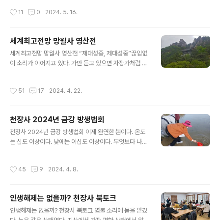
장치와 마우스는 기본이다. 여기에 키보드를 챙겨야 한다.
연이 되었다. 어제 5월 13일 이박삼일 일정의 남도 순례길
작성시간
11
0
2024. 5. 16.
노트북 자판..
첫날 방문했다. 무등의 능선이 경이롭다. 보면 볼수록 눈길
끈다. 평등해 보이는 능선이 사람의 마음을 포근하게 해준
다. 평등능선에 높고 낮음의 차별이 없는 것 같다. 아무리
세계최고전망 망월사 영산전
보아도 질리지 않는 품이 넉넉한 산이다. 천리 먼 길 달려
글 내용
비로전에 앉았다. 철불 상호의 자애로운 미소가 맞아 준
세계최고전망 망월사 영산전 “제대성중, 제대성중”끊임없
다. 이 땅에 천년전에도 불교가 있었다. 그때 사람들은 어떤
이 소리가 이어지고 있다. 가만 듣고 있으면 자장가처럼 들
불교를 믿고 있었을까? 조금 아는 자의 자만이 발동된다.
린다. 졸린 듯한 목소리로 말하는 것 같다. 나한기도 현장에
부처님오신날 특별가족기도, 플레카드에 쓰여진 글자가
서 본 것이다. 언제나 그렇듯이 비가 오고 난 후의 날씨는
작성시간
51
17
2024. 4. 22.
거슬린다. 왜 기도라고..
쾌청하다. 미세먼지 하나 없는 것 같다. 하늘에 구름은 잔뜩
끼었지만 층층 가이 없는 구름이다. 덥지도 춥지도 않는 축
복받은 계절에 망월사로 향했다. 망월사는 예정 없던 것이
천장사 2024년 금강 방생법회
다. 본래 자일리에 갈려고 했다. 처의 고향이다. 친척 중에
글 내용
한명이 돌아 가셔서 장모를 모시고 가고자 했다. 그러나 예
천장사 2024년 금강 방생법회 이제 완연한 봄이다. 온도
상대로 되지 않았다. 노인의 건강은 건강이 아니라고 했다.
는 십도 이상이다. 낮에는 이십도 이상이다. 무엇보다 나무
오늘 건강하다가도 어찌 될지 모른다. 장모가 설사를 한 것
에 싹이 나기 시작했다는 것이다. 봄은 개나리, 진달래, 벚
이다. 이런 상태로는 움직일 수 없다. 포천 자일리 행은 취
꽃과 함께 온다. 그러나 예고에 지나지 않는다. 진정한 봄은
작성시간
45
9
2024. 4. 8.
소되었다. 남은 ..
나무에 싹이 올라 올 때 오는 것이다. 하루가 다르게 푸르러
간다. 마치 갓난아기가 하루가 다르게 성장하는 것과 같다.
도시의 가로 은행나무와 느티나무에서 싹이 올라 오면 세
인생해제는 없을까? 천장사 북토크
상은 개벽된다. 순식간에 초록의 세상으로 변한다. 생명이
글 내용
충만한 계절이다. 이곳저곳에서 꽃들이 릴레이하듯 피어난
인생해제는 없을까? 천장사 북토크 염불 소리에 몸을 맡겼