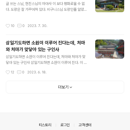
하지만 부처님오신날이나 입제일, 반철법회, 해제일 등 굵
글 쓰는 스님, 현진스님의 마야사 이 보다 평화로울 수 없
직굵직한 행사가 있는 날은 가 보아야 한다. 이렇게 문화행
다. 도량은 잘 가꾸어져 있다. 비구니스님 도량인줄 알았다.
사가 있는 날은 놓칠 수 없다. 달빛행사는 이미 오래 전에
알고보니 글 쓰는 스님, 현진스님의 도량이다. 하늘은 맑고
예고된 것이나 다름없다. 올해 봄 방생법회 갔었을 때 내가
푸르다. 하늘에는 조각구름이 떠 있다. 햇살은 강렬하다. 스
작성시간
10
0
2023. 7. 30.
제안했었다. 그것..
마트폰에는 33도로 뜬다. 체감온도는 37도이다. 작열하는
햇살이지만 그늘만 들어 가면 살만하다. 마야사도 그렇다.
여행을 하면 꼭 절에 들른다. 그 옛날 실크로드를 여행하던
삼일기도하면 소원이 이루어 진다는데, 처마
상인이 절에 가서 안녕을 바라는 것과 같다. 돈황에 가면 석
와 처마가 맞닿아 있는 구인사
굴을 조성한 상인 이름을 볼 수 있다. 국내 여행도 여행이
글 내용
다. 여행 도중에 지역에 있는 사찰을 반드시 방문한다. 청주
삼일기도하면 소원이 이루어 진다는데, 처마와 처마가 맞
에 있는 상당산성자연휴양림에서 하루 밤을 보내고 귀가길
닿아 있는 구인사 삼일기도하면 소원이 이루어 진다. 이 말
에 마야사를 들렀다. 마야사는 청주에 있다. 전통사찰은 아
은 구인사 소개 글에서 본 것이다. 나무위키에서 본 것이다.
작성시간
12
0
2023. 6. 18.
니다. 현진스님..
구인사 경내에서는 보지 못했다. 구인사 팜플렛에서도 보
지 못했다. 구인사 다녀 온 사람 이야기를 간접적으로 들었
다. 전달해서 들은 것 중의 하나는 "삼일기도하면 소원이
더보기
이루어진다."라는 말이다. 이 말처럼 강력한 메세지가 어디
있을까? 어제 구인사를 다녀왔다. 단양소노문에서 일박을
하고 난 다음 어디로 갈 것인지 결정해야 했다. 가장 먼저
단양팔경이 생각났다. 그 중에서도 도담삼봉이 떠올랐다.
화보에서 봤던 것이다. 이른 아침 차를 몰았다. 도담삼봉은
숙소에서 십키로 가량 떨어져 있다. 교과서 등에서 보던 강
의안내
티스토리
로그인
고객센터
가운데 있는 섬이 보였다...