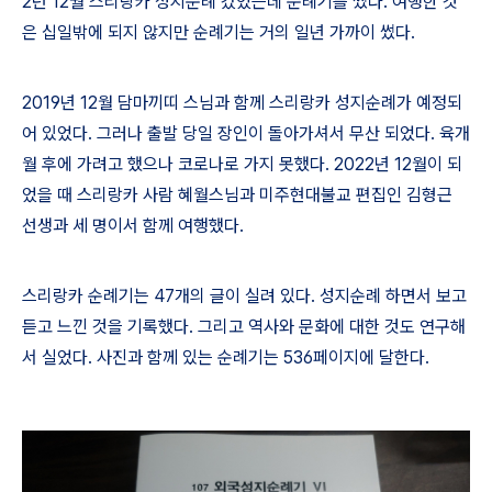
2
년
12
월 스리랑카 성지순례 갔었는데 순례기를 썼다
.
여행한 것
은 십일밖에 되지 않지만 순례기는 거의 일년 가까이 썼다
.
2019
년
12
월 담마끼띠 스님과 함께 스리랑카 성지순례가 예정되
어 있었다
.
그러나 출발 당일 장인이 돌아가셔서 무산 되었다
.
육개
월 후에 가려고 했으나 코로나로 가지 못했다
. 2022
년
12
월이 되
었을 때 스리랑카 사람 혜월스님과 미주현대불교 편집인 김형근
선생과 세 명이서 함께 여행했다
.
스리랑카 순례기는
47
개의 글이 실려 있다
.
성지순례 하면서 보고
듣고 느낀 것을 기록했다
.
그리고 역사와 문화에 대한 것도 연구해
서 실었다
.
사진과 함께 있는 순례기는
536
페이지에 달한다
.