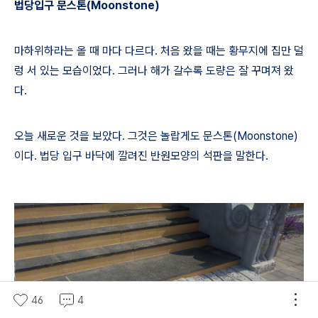
법당입구 문스톤
(Moonstone)
마하위하라는 올 때 마다 다르다
.
처음 왔을 때는 황무지에 집만 덜
렁 서 있는 모습이었다
.
그러나 해가 갈수록 도량은 잘 꾸며져 왔
다
.
오늘 새로운 것을 보았다
.
그것은 놀랍게도 문스톤
(Moonstone)
이다
.
법당 입구 바닥에 깔려진 반원모양의 석판을 말한다
.
46
4