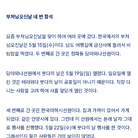
부처님오신날 네 번 참석
요즘 부처님오신날을 맞이 하여 여러 곳에 갔다
.
한국에서의 부처
님오신날은
5
월
15
일
(
수
)
이다
.
남도 여행길에 금산사에 들러서 비
빔밥을 먹었다
.
두 번째로 간 곳은 청파동 담마와나선원이다
.
담마와나선원에서 붓다의 날은
5
월
19
일
(
일
)
열렸다
.
일요일에 열
린 것은 테라와다 붓다의 날이 공휴일이 아니기 때문이다
.
직장 다
니는 사람을 고려 하여 사흘 앞당겨 열린 것이다
.
세 번째로 간 곳은 한국마하시선원이다
.
집과 가까이 있어서 가게
되었다
.
같은 안양시에 있다
.
그런데 이 선원에서는 본래 날자 그대
로 행사를 진행했다
. 5
월
22
일
(
수
)
에 붓다의 날 행사를 한 것이다
.
그래서인지 젊은 사람들은 거의 보이지 않았다
.