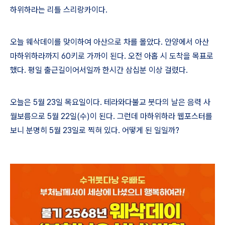
하위하라는 리틀 스리랑카이다
.
오늘 웨삭데이를 맞이하여 아산으로 차를 몰았다
.
안양에서 아산
마하위하라까지
60
키로 가까이 된다
.
오전 아홉 시 도착을 목표로
했다
.
평일 출근길이어서일까 한시간 삼십분 이상 걸렸다
.
오늘은
5
월
23
일 목요일이다
.
테라와다불교 붓다의 날은 음력 사
월보름으로
5
월
22
일
(
수
)
이 된다
.
그런데 마하위하라 웹포스터를
보니 분명히
5
월
23
일로 찍혀 있다
.
어떻게 된 일일까
?