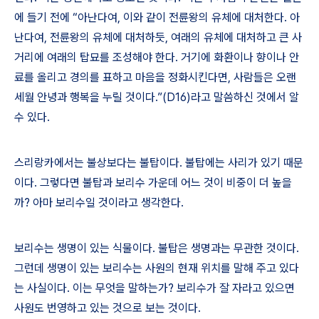
에 들기 전에
“
아난다여
,
이와 같이 전륜왕의 유체에 대처한다
.
아
난다여
,
전륜왕의 유체에 대처하듯
,
여래의 유체에 대처하고 큰 사
거리에 여래의 탑묘를 조성해야 한다
.
거기에 화환이나 향이나 안
료를 올리고 경의를 표하고 마음을 정화시킨다면
,
사람들은 오랜
세월 안녕과 행복을 누릴 것이다
.”(D16)
라고 말씀하신 것에서 알
수 있다
.
스리랑카에서는 불상보다는 불탑이다
.
불탑에는 사리가 있기 때문
이다
.
그렇다면 불탑과 보리수 가운데 어느 것이 비중이 더 높을
까
?
아마 보리수일 것이라고 생각한다
.
보리수는 생명이 있는 식물이다
.
불탑은 생명과는 무관한 것이다
.
그런데 생명이 있는 보리수는 사원의 현재 위치를 말해 주고 있다
는 사실이다
.
이는 무엇을 말하는가
?
보리수가 잘 자라고 있으면
사원도 번영하고 있는 것으로 보는 것이다
.