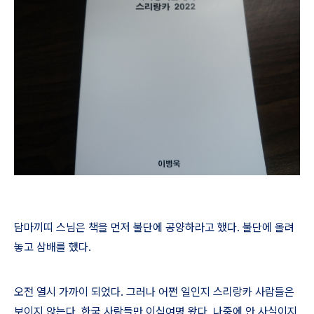
담마끼띠 스님은 책을 먼저 불단에 공양하라고 했다
.
불단에 올려
놓고 삼배를 했다
.
오전 열시 가까이 되었다
.
그러나 어쩐 일인지 스리랑카 사람들은
보이지 않는다
.
한국 사람들만 이십여명 왔다
.
나중에 안 사실이지