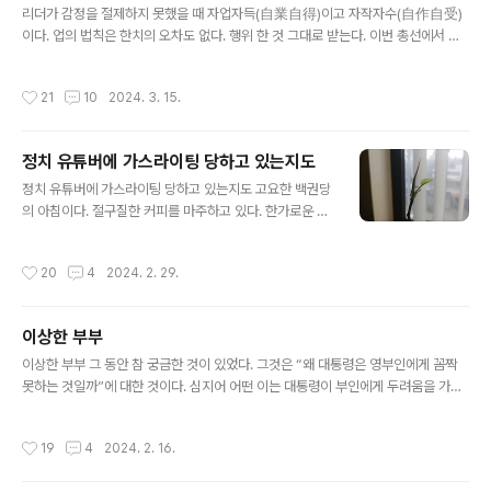
다. 그럼에도 솔깃 하는 사람들은 있을 것이다. 관악산 관통
리더가 감정을 절제하지 못했을 때 자업자득(自業自得)이고 자작자수(自作自受)
도로 이야기는 오래 전부터 있었다. 선거 때만 되면 터지는
이다. 업의 법칙은 한치의 오차도 없다. 행위 한 것 그대로 받는다. 이번 총선에서 막
단골 공약이다. 그런데 이번에는 전철로 관통할 것이라고
말한 경선승리자는 결국 퇴출되었다. 요즘 지나치게 정치에 민감한 것 같다. 어제 밤
한다. 아마 지하철 2호선의 서울대입구역과 지하철 4호선
늦게까지 총선관련 유튜브를 본 것이다. 그 결과 잠을 설쳤다. 일터에 나오면 해야 할
작성시간
21
10
2024. 3. 15.
범계역까지 연결하려는 것 ..
일이 많다. 밀린 일감이 많다. 마무리 작업할 것도 있다. 이럴 때 최상의 컨디션으로
임해야 한다. 주의력이 결핍되면 실수로 이어진다. 실수는 결국 금전적 손실로 귀결
된다. 지난밤 잠을 설친 것은 J후보자 때문이다. 그의 막말이 문제가 되었다. 과거 페
정치 유튜버에 가스라이팅 당하고 있는지도
이스북에 써 놓은 목발지뢰 관련 문구가 문제가 된 것이다. 누가 읽어 보아도 문제가
글 내용
있는 글이다. 더구나 동영상도 있었다고 한다...
정치 유튜버에 가스라이팅 당하고 있는지도 고요한 백권당
의 아침이다. 절구질한 커피를 마주하고 있다. 한가로운 시
간이다. 오전 9시까지는 내 시간이다. 앞으로 1시간 22분
남았다. 글 하나 나올 시간이다. 요즘 아픈 데는 없다. 몸이
작성시간
20
4
2024. 2. 29.
아프면 세상만사가 귀찮아 진다. 몸이 아픈 상태에서 수행
을 할 수 없다. 몸이 아픈 상태에서 일하기도 힘들다. 그러
나 글 쓸 때만큼은 펄펄 날아 다닌다. 작년 여름 때 몸에 한
이상한 부부
기가 있었다. 등이 싸늘한 것이 늘 불편했다. 두세 달 지속
글 내용
되었다. 몸에 열이 있는 것 같았다. 그러나 세월이 지나자
이상한 부부 그 동안 참 궁금한 것이 있었다. 그것은 “왜 대통령은 영부인에게 꼼짝
없어졌다. 혹시 코로나가 아니었는지 의심해 본다. 몸이 가
못하는 것일까”에 대한 것이다. 심지어 어떤 이는 대통령이 부인에게 두려움을 가지
벼우면 살 맛이 난다. 여기에다 햇살이라도 비추면 살아 있
고 있다고도 말한다. 또 어떤 이는 “대통령이 부인에게 가스라이팅 당하고 있다.”라
는 것이 축복임을 알게 된다. 그러나 언제 어떻게 돌변할지
고도 말한다. 그런데 어제 유튜브를 보다가 실마리를 찾았다. 가능하면 정치는 멀리
작성시간
19
4
2024. 2. 16.
모른다. 노..
하려 한다. 정치하는 것은 아니지만 정치관련 유튜브를 멀리하려 하는 것이다. 그러
나 잘 통제 되지 않는다. 마치 “손이 가요, 손이 가요”라는 광고가 있듯이, 눈길을 끄