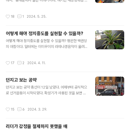
길을 돌기 시작했다. 공원을 돌 때 가만 있지 않는다. 페이
야지.” 숭례문에서 들은 이야기이다. 여기는 채상병특검 국
스북도 하고 유튜브도 듣는다. 페이스북 글을 읽어 보고 ‘좋
민대회 현장이다.오늘 오후 일정은 정치집회에 참여 하기
아요’를 눌러 준다. 누군가에게는 간절히 바라는 것이다. 또
로 했다. 5월 25일(토) 오후 3시부터 6시까지 서울역에서
작성시간
18
1
2024. 5. 25.
한 짤막한 댓..
숭례문(남대문)까지 도로에서 열린다.오랜만에 아스팔트에
섰다. 매주 토요일 열리는 촛불행동에 참여 하고자 했으나
여의치 않았다. 갈 수록 힘이 빠지는 것 같았다. 사람이 모
어떻게 해야 정치중도를 실현할 수 있을까?
이지 않으니 자연스럽게 발길을 멀리하게 되었다.서울역 5
글 내용
번 출구로 나왔다. 오후 3시 사람들은 거리에 가득했다. 차
어떻게 해야 정치중도를 실현할 수 있을까? 평온한 백권당
도 반을 시민들에게 내 주었다. 인도도 꽉 차서 헤집고 나가
의 아침이다. 일터에는 이미우이의 라따나경음악이 울려
기 힘들 정도였다. 숭례문 옆에 앉았다. 오후 3시 반 무렵
퍼진다. 언제나 들어도 마음을 평안하게 해준다. 그리고 잔
숭례문 근처에는 듬성듬성 사람들이 있었다.매번 똑같은
잔한 기쁨과 환희가 일어난다. 밤 사이에 세상이 바뀌었다.
작성시간
17
2
2024. 4. 11.
일이 반복되고 있는 것 같..
선거에서 야당이 압승한 것이다. 이런 것은 누구나 예상하
고 있었다. 오만하고 불통이고 무능하고 무도한 정권에 대
하여 심판한 것이다. 앞으로 이 나라는 어떻게 될 것인가?
던지고 보는 공약
세상은 밤에 바뀌는 것 같다. 사람들이 잠 자는 사이에 세상
글 내용
이 바뀌어 있는 것이다. 옛날에는 무력에 의해서 세상이 바
던지고 보는 공약 총선이 12일 남았다. 어제부터 공식적으
뀌었다. 이는 박완서 작가의 자전적 성장소설 ‘그 많던 싱아
로 선거운동이 시작되었다. 확성기가 사용된 것을 보면 알
를 누가 다 먹었을까’에서도 알 수 있다. 다음과 같은 내용
수 있다. 비산사거리역 공약이 나왔다. 비산사거리에 플레
이다. “날이 밝자 숙부와 숙모는 오늘은 상점을 열 수 있을
카드가 붙은 것이다. 놀랍게도 양당에서 동시에 붙여 놓았
작성시간
15
6
2024. 3. 29.
것 같다며 집으로 떠났..
다. 오늘 아침까지만 해도 없던 것이다. 과연 비산사거리역
은 생겨날까? 오늘 아침 일터로 가는 길에 국힘당 플레카드
가 눈에 띄었다. 국힘 후보는 "안양-서울대 관악산 지하관
리더가 감정을 절제하지 못했을 때
통 전철 개통"플레카드를 내걸었다. 실현 가능성 없는 것이
글 내용