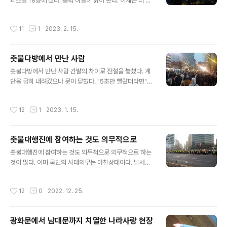
해야 한다. 촛불참석을 위해서 속도를 냈다. 촛불은 한시간
피스텔 18층에 섰다. 동녂 하늘이 밝아 온다. 이제는 더 이
참석을 목표로 했다. 해야 할 일이 있어서 오래 못 있는다.
상 신도시라고 할 수 없는 평촌에서 아침이 밝아 온다. 불그
머리수 하나라도 채워주기 위해서 참여한다. 늘 그렇듯이
스름한 여명이다. 더구나 구름까지 있어서 신비하게 보인
작성시간
11
1
2023. 2. 15.
대로의 반은 사람들로..
다. 해 뜨기 전의 여명을 사랑한다. 유튜브에서 매일 아침
해를 촬영하는 사람을 봤다. 아침에 뜨는 해를 올린 것이다.
일출장면을 극적으로 표현한 것이다. 구름까지 있다면 최
촛불다방에서 만난 사람
상의 연출이 될 것이다. 해 뜨기 전의 장면은 볼 수 없다. 그
글 내용
사람은 매일 아침 해를 바라보면서 무엇을 생각하는 것일
촛불다방에서 만난 사람 간발의 차이로 전철을 놓쳤다. 계
까? 더 이상 그 사람 영상물을 보지 않는다. 작년 그 일이 있
단을 급히 내려갔으나 문이 닫혔다. "5초만 빨랐더라면"이
고 난 이후 멀리하고 있다. 그러나 철학자로서 그 사람과 정
라고 생각했다. 결과는 너무 컸다. 다음 전철까지 무려 30
치인으로서 그 사람은 분리하고자 한다. 철학자로서 그 사
분 기다려야 했다. 명학역에서 4시 50분에 탔다. 시청역에
작성시간
12
1
2023. 1. 15.
람은 좋아하..
서 내리니 5시 30분이었다. 7번 출구를 향해 갔다. 출구를
나오자 여자 행사진행자의 날카로운 목소리가 들렸다. 촛
불대행진 시작한지 1시간 후에 현장에 도착했다. 거리에는
촛불대행진에 참여하는 것도 의무적으로
사람들로 가득했다. 시청에서 남대문으로 이어지는 태평로
글 내용
의 반은 사람들로 꽉찼다. 무대는 남대문 방향에 있었다. 대
촛불대행진에 참여하는 것도 의무적으로 의무적으로 하는
형 스크린은 세 개 준비되었다. 연사들은 사자후를 토했다.
것이 많다. 이미 국민의 사대의무는 마친상태이다. 납세의
오늘 가보야 할 곳이 있다. 촛불다방이다. 촛불다방에서 곽
의무는 진행중이다. 개인적인 의무도 있다. 삶에 의무라는
영관 선생을 만나기로 했다. 페이스북에서 약속한 것이다.
족쇄를 채우고 있다. 집에서는 가장으로서의 의무가 있다.
작성시간
12
0
2022. 12. 25.
촛불다방은 어디에 있을..
결코 소홀히 하지 않는다. 일터에서는 일감이 있으면 해야
한다. 이것도 삶의 의무일 것이다. 의무적으로 하는 것이 또
있다. 글 쓰는 것이다. 매일 한편 이상 의무적으로 쓴다. 16
광화문에서 남대문까지 치열한 나라사랑 현장
년전부터 해 오던 것이다. 이제 생활화가 되어서 일상이 되
글 내용