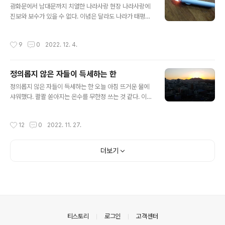
었다. 밥먹는 것과 같고 커피 마시는 것과 같다. 요즘에는
광화문에서 남대문까지 치열한 나라사랑 현장 나라사랑에
글쓰기와 함께 몇 개 더 의무적으로 하는 것이 있다. 니까야
진보와 보수가 있을 수 없다. 이념은 달라도 나라가 태평하
를 읽는 것, 경을 암송하는 것, 행선하는 것, 좌선하는 것을
고 발전되기를 바란다. 치열한 나라사랑 현장을 서울 시청
말한다. 니까야는 머리맡에 두고 읽는다. 진도는 하루 한페
에서 본다. 오늘 오후 수도권전철 1호선을 탔다. 목적지는
작성시간
9
0
2022. 12. 4.
이지 나간다..
시청역이다. 안양 명학역에서 불과 50분이 채 걸리지 않는
다. 오늘은 토요 촛불대행진이 있는 날이다. 매주 토요일 오
후에 촛불대행진이 열린다. 가면 늘 그 자리에서 행사가 열
정의롭지 않은 자들이 득세하는 한
리고 있다. 이제 촛불은 일상화 되었다. 촛불대행진에 올 때
글 내용
옷을 단단히 입고 오라고 했다. 행사를 알리는 포스터를 보
정의롭지 않은 자들이 득세하는 한 오늘 아침 뜨거운 물에
면 방한 귀마게, 목도리, 손장갑, 털모자를 준비하라고 했
샤워했다. 콸콸 쏟아지는 온수를 무한정 쓰는 것 같다. 이렇
다. 이에 모자가 달린 두터운 외투를 입었다. 목을 감는 목
게 해도 되는 것일까? 옛날 못살던 시절을 생각하면 죄스러
도리를 착용했다. 이 정도면 추위에 견딜만 하다. 그리고 엘
운 마음이 든다. 아파트에서는 본격적으로 난방이 시작되
작성시간
12
0
2022. 11. 27.
이디촛불을 가져 갔다..
었다. 방바닥이 뜨끈뜨끈 하다. 이중유리창으로 되어 있어
서 바깥날씨가 아무리 추워도 방안에만 있으면 춥지 않다.
이래도 되는 것일까? 지금 누리고 있는 모든 편의와 행복은
더보기
모든 사람들의 노고의 결과이다. 뜨거운 물도 따뜻한 방도,
지금 사용하고 있는 컴퓨터도 누군가의 노력이 있었기 때
문에 혜택을 누리고 있는 것이다. 어제 촛불집회에 갔었다.
몇 회째인지 알 수 없다. 검색해 보니 16회째라고 한다. 촛
불이 4개월 타오른 것이다. 촛불은 언제까지 켜질까? 어제
늦게 촛불집회 현장에 ..
의안내
티스토리
로그인
고객센터