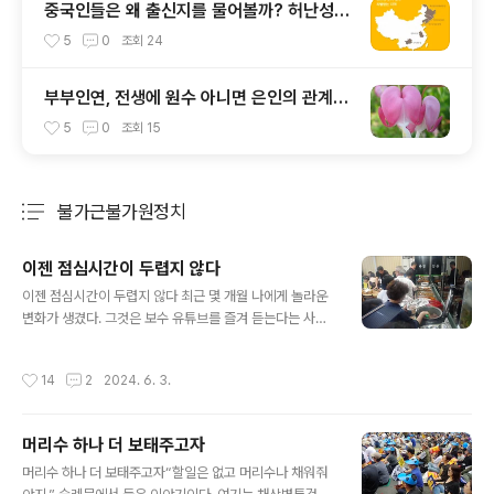
중국인들은 왜 출신지를 물어볼까? 허난성
(河南省)을 차별하는 중국인들
5
0
조회
24
부부인연, 전생에 원수 아니면 은인의 관계이
었다는데
5
0
조회
15
불가근불가원정치
분류 전체보기
주요 글 목록
이젠 점심시간이 두렵지 않다
글 내용
이젠 점심시간이 두렵지 않다 최근 몇 개월 나에게 놀라운
변화가 생겼다. 그것은 보수 유튜브를 즐겨 듣는다는 사실
이다. 어떻게 이런 일이 벌어진 것일까? 오늘 오전 마무리
작업을 했다. 밀린 일을 처리하고자 속도전 했다. 보통 일터
작성시간
14
2
2024. 6. 3.
에 오자마자 글을 써야 하나 그렇게 하지 않고 일부터 손에
잡은 것이다. 일이 어느 정도 마무리 되었을 때 머리를 식히
고자 했다. 이럴 때 공원에 간다. 가까이 있는 명학공원이
머리수 하나 더 보태주고자
다. 유월의 햇살이 따사롭다. 이제 초여름이 되었다. 싱그럽
글 내용
고 상쾌한 공원의 오전이다. 축구장 만한 넓이를 가진 공원
머리수 하나 더 보태주고자“할일은 없고 머리수나 채워줘