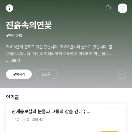
검색하기
티스토리
진흙속의연꽃
구독자
342
2005년에 블로그 개설 했습니다. 2006년부터 글쓰기 했습니다. 불
교블로그입니다. 자신도 이익되게 하고 타인도 이익되게 하는 블로거
가 되겠습니다.
...더보기
구독하기
방명록
신고하기 레이어
열기
인기글
관세음보살의 눈물과 고통의 강을 건네주는
어머니, 티벳 타라(Tara)보살
2
0
조회
46