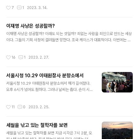
행진에 참여 하는 것은 피곤한 일이다. 해야 할 일을 마친다
씨와 독자는 어떤 관계가 있을까? 아무런 관계가 없다. 아
작성시간
7
1
2023. 3. 14.
면 쉬어야 할 것이..
무래도 어제 있었던 일부터 시작해야 할 것 같다. 어제는 격
정의 하루를 보냈다. 글을 써 놓고서도 마음이 편하지 않았
다. 분노의 마음을 쓰다 보니 다른 사람들에게 영향을 준 것
이재명 사냥은 성공할까?
같다. 이런 글쓰기에 대하여 갑자기 ‘참교육’이라는 말이 생
글 내용
각났다. 참교육이란 무엇일까? 나이 든 세대라면 전교조의
이재명 사냥은 성공할까? 이래도 되는 것일까? 죄없는 사람을 죄인으로 만드는 세상
참교육을 떠올릴 것이다. 1980년대 말 전교조가 결성되었
이다. 그들의 기획 사정에 걸려들면 망한다. 조국 케이스가 대표적이다. 이번에는 이
을 때 참교육이라는 말을 사용했다. 그러나 요즘 참교육이
재명 사냥에 나섰다. 오늘 체포동의안은 어떻게 될까? 부결되리라고 본다. 그렇다고
라는 말은 전교조의 구호와 전혀 다른 용어가 되었다. 참교
사냥을 멈출까? 절대 그런 일은 없을 것이다. 한번 감옥 보내기로 마음 먹었으면 어떤
작성시간
16
1
2023. 2. 27.
육에 대한 이야기를 작년..
수단과 방법을 막론하고서라도 실행하고 말 것이다. 정경심을 감옥 보낸 것을 보면
알 수 있다. 흔히 불교계에서 하는 말이 있다. 인과의 엄중함을 알라는 것이다. 행위에
대한 과보의 두려움을 안다면 악행을 하지 않을 것이다. 그러나 세상은 인과를 믿지
서울시청 10.29 이태원참사 분향소에서
않는 사람들로 넘쳐나는 것 같다. 지금 이대로가 좋은 사람들은 지금 이대로 천년만
글 내용
년 살고자 하는 것 같다. 설령 죽더라고 죽으면 끝..
서울시청 10.29 이태원참사 분향소에서 해가 길어졌다.
오후 6시가 넘어도 훤하다. 그러나 날씨는 춥다. 손이 시러
울 정도이니 영하에 가까운 영상이 아닐까 생각한다. 여기
는 시청역이다. 현재시각 6시 58분, 10.29 이태원참사 촛
작성시간
11
0
2023. 2. 25.
불추모제를 보고 귀가 중에 있다. 오늘 오후 늦게 촛불대행
진에 참여 했다. 시청역에 도착하니 5시 18분이었다. 시
청-남대문 대로에서 5시부터 촛불대행진이 진행되었다.
세월을 낚고 있는 철학자를 보면
해가 길어짐에 따라 오후 5시로 복귀 되었다. 촛불대행진
글 내용
에 한달만에 나온 것 같다. 모처럼 수주를 받아 주말작업을
세월을 낚고 있는 철학자를 보면 지금 시각은 7시 2분, 오