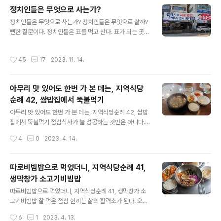
는 유튜브 썸네일을 터치하고 있는 자신을 발견하게 된다. 정치판은 진흙탕 속에서
정치인들은 무엇으로 사는가?
싸우는 개들과 같다. 서로 물고 뜯으며 험담한다. 때로 자신 진영의 이익을 위해서라
글 내용
면 거짓말은 물론 가짜뉴스도 퍼뜨린다. 마치 똥구덩이 ..
정치인들은 무엇으로 사는가? 정치인들은 무엇으로 살까?
뻔한 질문이다. 정치인들은 표를 먹고 산다. 표가 되는 곳이
라면 어디든지 달려 간다. 지금으로부터 십여년전의 일이
다. 그때 청계사에서 산사음악회가 열렸다. 지역에 있는 정
작성시간
45
17
2023. 11. 14.
치인들이 총출동했다. 각자 청계사와와의 인연, 불교와의
인연을 말하면서 얼굴을 알렸다. 교회 다니는 정치인도 예
외가 아니었다. 며칠 전부터 대로 사거리에 플레카드가 붙
아무리 맛 있어도 한번 가 본 데는, 지역식당
었다. 너무나 속보인다. 그것은 “안양시의 서울 편입! 안양
순례 42, 쌈밥집에서 뚝불먹기
시민의 뜻대로”라는 내용이다. 국민의 힘 당협위원장의 얼
글 내용
굴과 이름도 보인다. 김포시의 서울편입 추진에 자극 받은
아무리 맛 있어도 한번 가 본 데는, 지역식당순례 42, 쌈밥
것이라고 볼 수 있다. 김포시는 정말 서울이 될 수 있을까?
집에서 뚝불먹기 점심식사가 늘 성공하는 것만은 아니다.
대부분 사람들은 크게 웃어 버린다. 일부 사람들은 반신반
오늘이 그랬다. 의무적으로 들어간 식당에서 만족할만한
작성시간
4
0
2023. 4. 14.
의 한다. 극소수 사람들은 정말 ..
식사를 하지 못했다. 그것은 어쩌면 나홀로 식사이기 때문
일 것이다. 늘 혼자 식사한다. 혼자 일하는 일인사업자이다
보니 밥먹을 때 혼밥한다. 그러다 보니 식당에서 환영받지
따로비빔밥으로 먹었더니, 지역식당순례 41,
못하는 것 같다. 점심 때 식당은 점심식사 시간이 대목인데
생막창가 소고기비빔밥
홀로 들어가면 미안한 마음이 된다. 점심 때 어딘 가에서는
글 내용
먹어야 한다. 혼밥 할 때 가장 부담없는 곳은 햄버거집이다.
따로비빔밥으로 먹었더니, 지역식당순례 41, 생막창가 소
일터 부근 롯데리아에 들어가면 점심특선가로 세트 메뉴가
고기비빔밥 잘 먹은 점심 한끼는 삶의 활력소가 된다. 오후
있는데 5천원 이내로 해결할 수 있다. 중국집도 혼자 들어
해야 할 일에 대한 원동력으로 작용한다. 점심식사에 실패
작성시간
6
1
2023. 4. 13.
가서 먹기에 부담이 없다. 부근 중국집에서는 혼자 먹을 수
하면 어떻게 될까? 오후 해야 할 일에 차질을 줄 것이다. 오