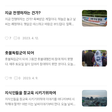
있도록 일인용 식탁이..
전 일을 마치자 11시가 되었다. 일찍 일어나고 일찍 일터에
나오기 때문에 11시대가 점심시간이 된다. 사무실 주변을
지금 전쟁하자는 건가?
거닐었다. 일터 반경 사오백미터 이내에 있는 식당을 순례
글 내용
지금 전쟁하자는 건가? 축복받은 계절이다. 하늘은 높고 날
하듯이 가보고자 한 것이다. 주변을 한바퀴 돌았다. 고독한
씨는 쾌청하다. 햇살은 따스하고 바람은 부드럽다. 철쭉이
미식가처럼 거리를 배회했다. 그날 컨디션에 달렸다. 얼큰
피기 시작했다. 나무가지에서는 새 잎이 나서 신록이 시작
한 것이 생각났다. 이럴 때는 짬뽕이 좋다. 주변에 중국집이
되었다. 연두색 계절이 되었다. 대지는 생명으로 가득하다.
몇 곳 있다. 가보지 않은 곳에 가 보고자 했다. 그러나 곱창
작성시간
7
0
2023. 4. 12.
안양천변에는 보라꽃 향연이 펼쳐졌다. 양안에는 비올렛
막창집에 이르렀을 때 발걸음을 멈추었다. 소고기비빔밥이
빛깔로 가득하다. 이렇게 축복 받은 날에 하나의 폭력을 접
라는 메뉴가 눈에 ..
했다. 폭력이란 무엇인가? 신체적으로 타격을 가하는 것만
촛불독립군이 되어
이 폭력은 아닐 것이다. 폭력에는 언어폭력도 있다. 거친말
글 내용
을 하고 중상모략을 하면 언어폭력이 된다. 안양천변에 걸
촛불독립군이 되어 그동안 촛불대행진에 참여 하지 못했
려 있는 어느 정당의 현수막도 폭력이라고 말할 수 있다. 현
다. 매주 토요일 일이 있어서 참여하지 못한 것이다. 오늘
수막에는 자극적인 글씨가 써 있다. 어쩌면 폭력적 글이라
마침 잠시 시간이 되어서 참여 하고자 한다. 4.8 촛불대행
고도 볼 수 있다. 이는 "윤석열 한미일 동맹 완성"이라는 문
진은 오후 5시에 시청-남대문 대로에서 열린다. 5시 이전
작성시간
11
0
2023. 4. 9.
구를 말한다. 이 문구를 접했..
에 참여하면 좋을 것이다. 그러나 해야 할 일을 하고 나서
참여해야 한다. 출석체크 하는 것은 아니다. 5시 이후에 참
여해도 된다. 행사가 열리는 5-7시 아무 때나 참여 해도 된
지식인들을 참교육 시키기위하여
다. 참여 하는 데 의미가 있다. 머릿수 채우는 데 도움을 준
글 내용
다. 무엇보다 기록이다. 참여해서 후기를 남긴다면 여러 사
지식인들을 참교육 시키기위하여 이야기를 어디서부터 시
람을 참여하게 만드는 효과가 있다. 글과 사진을 본 사람들
작해야 할까? 어떤 이는 날씨이야기부터 한다. 오늘 날씨
이 공감한다면 촛불대행진에 참여하는 것과 같다. 촛불대
상황을 알려주면서 하고 싶은 말을 하는 것이다. 이럴 때 날