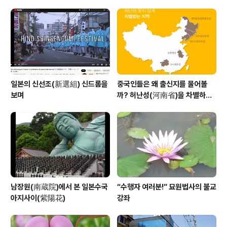
a)보살
일본의 신선조(新選組) 신드롬을
중국인들은 왜 출신지를 물어볼
보며
까? 허난성(河南省)을 차별하는
중국인들
남장원(南蔵院)에서 본 일본수국
“수행자 여러분!” 묘원법사의 불교
아지사이(紫陽花)
강좌