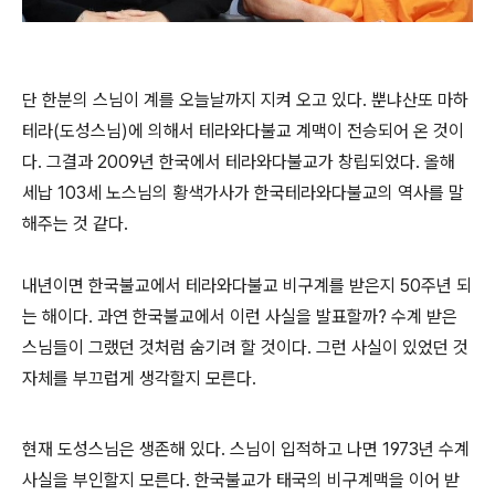
단 한분의 스님이 계를 오늘날까지 지켜 오고 있다
.
뿐냐산또 마하
테라
(
도성스님
)
에 의해서 테라와다불교 계맥이 전승되어 온 것이
다
.
그결과
2009
년 한국에서 테라와다불교가 창립되었다
.
올해
세납
103
세 노스님의 황색가사가 한국테라와다불교의 역사를 말
해주는 것 같다
.
내년이면 한국불교에서 테라와다불교 비구계를 받은지
50
주년 되
는 해이다
.
과연 한국불교에서 이런 사실을 발표할까
?
수계 받은
스님들이 그랬던 것처럼 숨기려 할 것이다
.
그런 사실이 있었던 것
자체를 부끄럽게 생각할지 모른다
.
현재 도성스님은 생존해 있다
.
스님이 입적하고 나면
1973
년 수계
사실을 부인할지 모른다
.
한국불교가 태국의 비구계맥을 이어 받