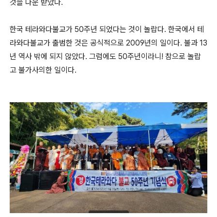
것을 다운 받았다
.
한국 테라와다불교가
50
주년 되었다는 것이 놀랍다
.
한국에서 테
라와다불교가 출범한 것은 공식적으로
2009
년의 일이다
.
불과
13
년 역사 밖에 되지 않았다
.
그럼에도
50
주년이라니
!
참으로 놀랍
고 불가사의한 일이다
.