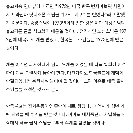
불교방송 인터뷰에 따르면
"1972
년 태국 방콕 벤자마보핏 사원에
서 프라담마 딧띠소폰 스님을 계사로 비구계를 받았다
."
라고 말했
기 때문이다
.
종광스님이
1973
년이라 말한 것은 아마 마성스님의
불교평론 글을 참고했기 때문일 것이다
.
정리하면 도성스님은
197
2
년에 태국에서 계를 받았고
,
한국불교 스님들은
1973
년에 받은
것이다
.
계를 어기면 파계상태가 된다
.
오계를 어겼을 때 다음 법회에 참석
하여 계를 복원시켜 놓아야 한다
.
마찬가지로 한국불교에 계맥이
단절되었다면 복원시켜 놓아야 할 것이다
.
그런 이유로 태국 율사
스님들을 초청한 것으로 본다
.
한국불교는 정화운동이후 종단이 새로 생겼다
.
그 역사가 십년 가
량 되었을 때 수계를 받은 것이다
.
아마도 대처종단과 차별화를 의
식해서 태국 율사 스님들로부터 수계를 받았을 것이다
.