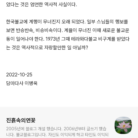
았다는 것은 엄연한 역사적 사실이다
.
한국불교에 계행이 무너진지 오래 되었다
.
일부 스님들의 행보를
보면 반승반속
,
비승비속이다
.
계율이 무너진 이때 새로운 불교운
동이 일어나야 한다
. 1973
년 그때 테라와다불교 비구계를 받았다
는 것은 역사적으로 자랑할만한 일 아닐까
?
2022-10-25
담마다사 이병욱
로그 정보
진흙속의연꽃
2005년에 블로그 개설 했습니다. 2006년부터 글쓰기 했습
니다. 불교블로그입니다. 자신도 이익되게 하고 타인도 이익되