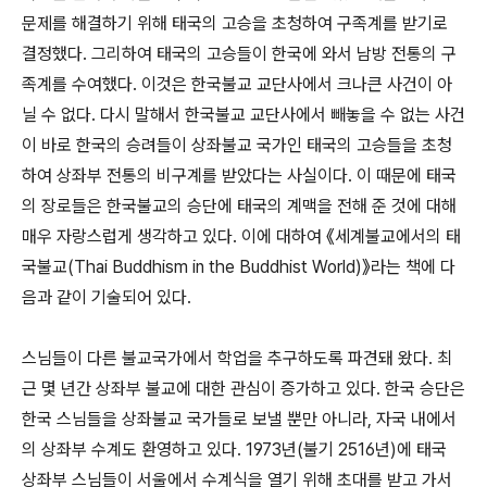
문제를 해결하기 위해 태국의 고승을 초청하여 구족계를 받기로
결정했다
.
그리하여 태국의 고승들이 한국에 와서 남방 전통의 구
족계를 수여했다
.
이것은 한국불교 교단사에서 크나큰 사건이 아
닐 수 없다
.
다시 말해서 한국불교 교단사에서 빼놓을 수 없는 사건
이 바로 한국의 승려들이 상좌불교 국가인 태국의 고승들을 초청
하여 상좌부 전통의 비구계를 받았다는 사실이다
.
이 때문에 태국
의 장로들은 한국불교의 승단에 태국의 계맥을 전해 준 것에 대해
매우 자랑스럽게 생각하고 있다
.
이에 대하여 《세계불교에서의 태
국불교
(Thai Buddhism in the Buddhist World)
》라는 책에 다
음과 같이 기술되어 있다
.
스님들이 다른 불교국가에서 학업을 추구하도록 파견돼 왔다
.
최
근 몇 년간 상좌부 불교에 대한 관심이 증가하고 있다
.
한국 승단은
한국 스님들을 상좌불교 국가들로 보낼 뿐만 아니라
,
자국 내에서
의 상좌부 수계도 환영하고 있다
. 1973
년
(
불기
2516
년
)
에 태국
상좌부 스님들이 서울에서 수계식을 열기 위해 초대를 받고 가서