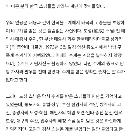
약 마흔 분의 한국 스님들을 상좌부 계단에 맞아들였다
.
위의 인용문 내용과 같이 한국불교계에서 태국의 고승들을 초청하
여 비구계를 받은 것은 틀림없는 사실이다
.
도성
(
道成
)
스님
(
전 해
인사
·
대흥사 주지
,
현 부산 태종사 회주
·
한국테라와다불교 상가라
자
)
의 증언에 따르면
, 1973
년
3
월 말경 양산 통도사에서 남방 구
족계 수계식이 거행되었다
.
이때의 수계는 계첩을 발부하지 않았
으며
,
수계식 기념사진도 촬영하지 않았다
.
다만 수계의 증표로 남
방 가사와 발우를 전해 받았다
.
수계를 받은 정확한 숫자는 알 수가
없다고 한다
.
그러나 도성 스님은 당시 수계를 받은 스님들의 명단을 기억하고
있었는데
,
통도사의 홍법
·
상우
,
부산 선암사의 석암
,
쌍계사의 고
산
,
송광사의 보성
·
학산
,
해인사의 혜암
·
도견
·
일타
·
종진
·
운산
·
현우
·
도성
,
대구의 수산
,
법주사의 혜정 스님 등이 받은 것은 확실하게
기억하지만
,
고암과 경산 스님은 계를 받았다는 말만 들었다고 한