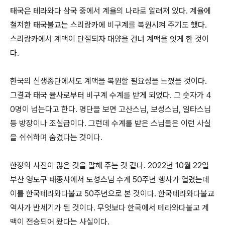
태국은 테라와다 삼국 중에서 계율의 나라로 알려져 있다
.
계율에
철저한 태국불교는 스리랑카에 비구계를 복원시켜 주기도 했다
.
스리랑카에서 계맥이 단절되자 대양을 건너 계맥을 잇게 한 것이
다
.
한국의 신생종단에서도 계맥을 복원할 필요성을 느꼈을 것이다
.
그결과 태국 율사로부터 비구계 수계를 받게 되었다
.
그 숫자가
4
0
명이 넘는다고 한다
.
명단을 보면 고산스님
,
보성스님
,
일타스님
등 방장이나 조실급이다
.
그런데 수계를 받은 스님들은 이런 사실
을 쉬쉬하며 숨겼다는 것이다
.
한장의 사진이 많은 것을 말해 주는 것 같다
. 2022
년
10
월
22
일
부산 영도구 태종사에서 도성스님 수계
50
주년 행사가 열렸는데
이를 한국테라와다불교
50
주년으로 본 것이다
.
한국테라와다불교
역사가 반세기가 된 것이다
.
무엇보다 한국에서 테라와다불교 계
맥이 전승되어 왔다는 사실이다
.