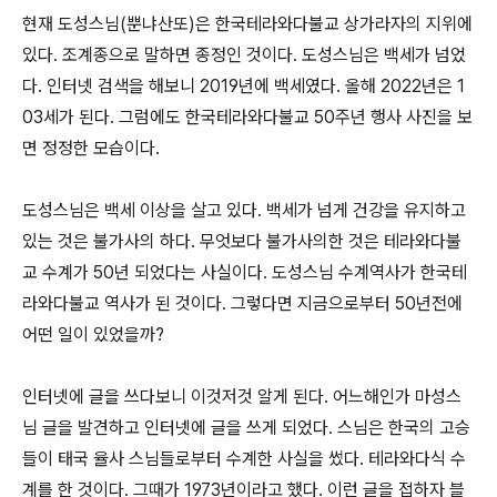
현재 도성스님
(
뿐냐산또
)
은 한국테라와다불교 상가라자의 지위에
있다
.
조계종으로 말하면 종정인 것이다
.
도성스님은 백세가 넘었
다
.
인터넷 검색을 해보니
2019
년에 백세였다
.
올해
2022
년은
1
03
세가 된다
.
그럼에도 한국테라와다불교
50
주년 행사 사진을 보
면 정정한 모습이다
.
도성스님은 백세 이상을 살고 있다
.
백세가 넘게 건강을 유지하고
있는 것은 불가사의 하다
.
무엇보다 불가사의한 것은 테라와다불
교 수계가
50
년 되었다는 사실이다
.
도성스님 수계역사가 한국테
라와다불교 역사가 된 것이다
.
그렇다면 지금으로부터
50
년전에
어떤 일이 있었을까
?
인터넷에 글을 쓰다보니 이것저것 알게 된다
.
어느해인가 마성스
님 글을 발견하고 인터넷에 글을 쓰게 되었다
.
스님은 한국의 고승
들이 태국 율사 스님들로부터 수계한 사실을 썼다
.
테라와다식 수
계를 한 것이다
.
그때가
1973
년이라고 했다
.
이런 글을 접하자 블