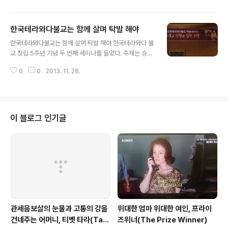
보니 안토니오 구테레스(An..
부터 시작되는 것이다. 10시에는 탁발법회가 열린다. 오전
9시 법회에 맞추어 출발했다. 안양에서 아산 유원대학교까
한국테라와다불교는 함께 살며 탁발 해야
지는 70여키로 1시간 5분이 네비에 찍혔다. 일요일 오전
글 내용
은 막히지 않는다. 오전 7시 반에 집에서 출발했다. 새로 건
한국테라와다불교는 함께 살며 탁발 해야 한국테라와다 불
설된 화성-평택 고속도로를 이용했다. 막힘없이 제한 최고
교 창립 5주년 기념 두 번째 세미나를 들었다. 주제는 승가
속도로 달렸다. 마침내 유원대학교에 이르렀다. 백의의 스
에 대한 것이다. 발제자는 마성스님이고 평론자는 조준호
리랑카 불자들 행사장은 마하위하라 사원과 가까이 있다.
0
0
2013. 11. 28.
교수이다. 세미나 제목은 ‘초기불교 상가(Sangha)의 조직
대규모 행사가 열리기 위해서는 대학 캠퍼스 정도의 면적
과 운영체계’이다. 한 건도 보도되지 않은 기사 세미나가 열
을 필요로 할 것이다. 테라와다 ..
린 한국불교역사박물관 건물, 세칭 조계종총무원건물 2층
국제회의장은 꽉찼다. 뒤에 기자들이 앉는 자리도 다 차서
일부는 보조 의자를 가져다 놓고 들었다. 왜 이렇게 관심이
이 블로그 인기글
많은 것일까? 불교관련 신문사이트에서 팝업창으로 몇 일
전부터 광고해서 알게 되었지만 분명한 사실은 테라와다불
교에 대한 기대 때문일 것이라 생각된다. 그 동안 뜻있는 불
자들은 기존 한국불교 지도부의 행태에 대하여 실망하였
다. 특히 조계종의 권승들의 행태에..
관세음보살의 눈물과 고통의 강을
위대한 엄마 위대한 여인, 프라이
건네주는 어머니, 티벳 타라(Tar
즈위너(The Prize Winner)