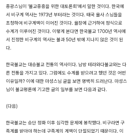
종광스님이
'
불교중흥을 위한 대토론회
'
에서 말한 것이다
.
한국에
서 비구계 역사는
1973
년 부터라는 것이다
.
태국 율사 스님들을
초청하여 비구계맥이 이어진 것이다
.
율장에 근거하여 정식으로
수계가 이루어진 것이다
.
이렇게 본다면 한국불교
1700
년 역사에
서 진정한 비구계의 역사는 불과
50
년 밖에 지나지 않은 것이 된
다
.
한국불교는 대승불교 전통의 역사이다
.
남방 테라와다불교와는 다
른 전통을 가지고 있다
.
그럼에도 수계를 받으려고 했던 것은 어떤
이유일까
?
이에 대한 마성스님 글을 보면 명백히 드러난다
.
마성스
님이 불교평론에 기고한 글의 일부를 보면 다음과 같다
.
(
다음
)
한국불교는 승단 정화 이후 심각한 문제에 봉착했다
.
비구라면 구
족계를 받아야 하는데 구족계의 계맥이 단절되었기 때문이다
.
이