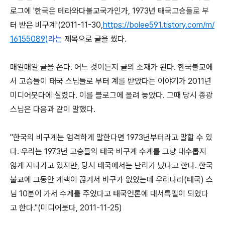
로그에
'
한국은 테라와다불교국가인가
, 1973
년 태국고승들로 부
터 받은 비구계
'(2011-11-30,
https://bolee591.tistory.com/m/
16155089)
라는
제목으로 글을 썼다
.
매일매일 글을 쓴다
.
어느 것이든지 글의 소재가 된다
.
한국불교에
서 고승들이 태국 스님들로 부터 계를 받았다는 이야기가
2011
년
미디어붓다에 실렸다
.
이를 블로그에 올려 놓았다
.
그때 당시 종광
스님은 다음과 같이 말했다
.
"
한국의 비구계는 엄격하게 말한다면
1973
년부터라고 말할 수 있
다
.
우리는
1973
년 고승들의 태국 비구계 수계를 그냥 대수롭지
않게 지나가고 있지만
,
당시 태국에서는 난리가 났다고 한다
.
한국
불교에 그동안 계맥이 끊겨서 비구가 없었는데 우리나라
(
태국
)
스
님
10
분이 가서 수계를 주었다고 태국언론에 대서특필이 되었다
고 한다
."(
미디어붓다
, 2011-11-25)