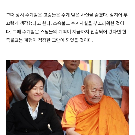
그때 당시 수계받은 고승들은 수계 받은 사실을 숨겼다
.
심지어 부
끄럽게 생각했다고 한다
.
소승불교 수계사실을 부끄러워한 것이
다
.
그때 수계받은 스님들의 계맥이 지금까지 전승되어 왔다면 한
국불교는 계행이 청정한 교단이 되었을 것이다
.