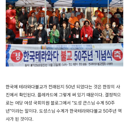
한국에 테라와다불교가 전래된지
50
년 되었다는 것은 한장의 사
진에서 확인된다
.
플레카드에 그렇게 써 있기 때문이다
.
결정적으
로는 여당 여성 국회의원 블로그에서
"
도성 큰스님 수계
50
주
년
"
이라는 말이다
.
도성스님 수계가 한국테라와다불교
50
주년 역
사가 된 것이다
.