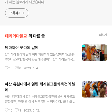
게 하는 블로거가 되겠습니다.
구독하기
더보기
테라와다불교
의 다른 글
담마까야 붓다의 날에
글 내용
담마까야 붓다의 날에 어제 의정부에 있는 담마까야(法身
寺)에 갔었다. 한국에 있는 태국절이다. 담마까야는 태국불
교 3대 종파 중의 하나이다. 가장 나중에 형성된 신흥종단
10
0
2023. 6. 4.
이라 볼 수 있다. 동시에 수십만명이 법회를 볼 수 있는 에
프오(UFO) 모양의 매우 큰 규모의 건축물을 가지고 있기
도 하다. 2023년 6월 3일은 붓다의 날이었다. 한국에서
아산 유원대에서 열린 세계불교문화축전의 날
사월초파일은 오로지 탄생만을 기념하는 날이다. 그러나
사월 음력 보름의 붓다의 날에는 탄생, 성도, 열반이라는 세
에
글 내용
가지 사건을 동시에 기념하는 날이다. 유엔에서는 붓다데
아산 유원대에서 열린 세계불교문화축전의 날에 세계불교
이를 불교의 공식 홀리데이(Holyday)로 선언한 바 있다.
문화축전, 우리나라에서 처음 열리는 행사이다. 1회라고 한
그래서 매년 붓다데이가 다가오면 사무총장은 기념사를 발
다. 아마 매년 또는 격년으로 열릴 것임을 암시하고 있는 듯
표한다. 올해 유엔사무총장의 메시지는 무엇일까? 검색해
15
3
2023. 6. 12.
하다. 축전은 오전 9시부터 열린다. 오전 9시에 포살법회