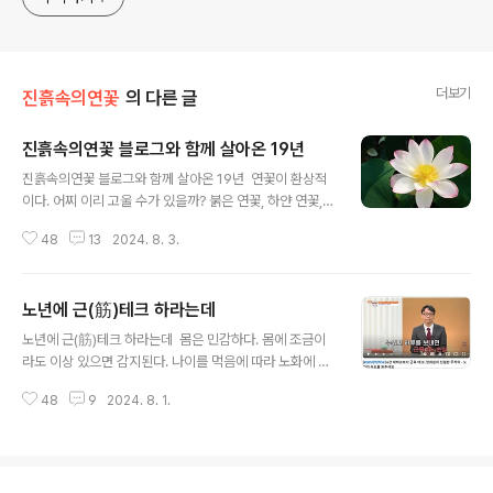
더보기
진흙속의연꽃
의 다른 글
진흙속의연꽃 블로그와 함께 살아온 19년
글 내용
진흙속의연꽃 블로그와 함께 살아온 19년 연꽃이 환상적
이다. 어찌 이리 고울 수가 있을까? 붉은 연꽃, 하얀 연꽃,
노랑연꽃, 자주색 연꽃 등 갖가지 색깔의 꽃이 있다. 사람들
48
13
2024. 8. 3.
은 카메라를 대기에 바쁘다. 해마다 가는 곳이 있다. 시흥시
에 있는 ‘관곡지’이다. 매년 일년에 한번 제사지내듯이, 매
년 무더위가 절정일 때 관곡지연꽃테마파크에 간다. 오늘
노년에 근(筋)테크 하라는데
은 8월 3일 토요일이다. 식당은 문을 닫았다. 국민휴가기
글 내용
간이라 볼 수 있다. 공단이 있는 지역에서는 집단으로 일제
노년에 근(筋)테크 하라는데 몸은 민감하다. 몸에 조금이
히 쉬는 주간이다. 자영업자에게 휴가는 없다. 당연히 주말
라도 이상 있으면 감지된다. 나이를 먹음에 따라 노화에 따
도 없다. 마치 선원에 있는 것처럼 주말이나 평일날이나 다
른 것일까? 몸에서 보내는 신호를 파악해야 한다. 과도한
름없다. 무더위가 절정이다. 밤에 에어컨을 틀지 않으면 잠
48
9
2024. 8. 1.
글쓰기를 하면 머리가 상기된다. 아마 오랜 시간 모니터를
을 잘 수 없다. 그런데 연꽃은 무더위가 절정일 때 활짝 피
바라보고 있기 때문일 것이다. 이른바 안구건조증에 따라
는 여름의 꽃이라..
머리에 영향을 주는 것이라고 볼 수 있다. 모니터를 늘 가까
이 하고 있다. 생업 자체가 모니터를 들여다 보는 일이다.