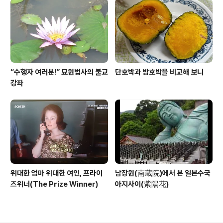
“수행자 여러분!” 묘원법사의 불교
단호박과 밤호박을 비교해 보니
강좌
위대한 엄마 위대한 여인, 프라이
남장원(南蔵院)에서 본 일본수국
즈위너(The Prize Winner)
아지사이(紫陽花)