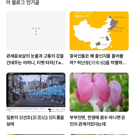
그렇다고 주식을 보는 것은 아니다. 인쇄회로기판설계 작
이 블로그 인기글
업 하다 보면 장시간 모니터에서 눈을 뗄 수 없다. 글을 쓸
때도 모니터를 보고 작업을 할 때도 모니터를 본다. 이럴 때
눈의 피로가 극심하다. 가장 좋은 것은 50분 일하고 10분
쉬는 것이다. 또 하나는 눈을 자주 깜박여 주는 것이다. 눈
을 깜박여서 ..
관세음보살의 눈물과 고통의 강을
중국인들은 왜 출신지를 물어볼
건네주는 어머니, 티벳 타라(Tar
까? 허난성(河南省)을 차별하는
a)보살
중국인들
일본의 신선조(新選組) 신드롬을
부부인연, 전생에 원수 아니면 은
보며
인의 관계이었다는데