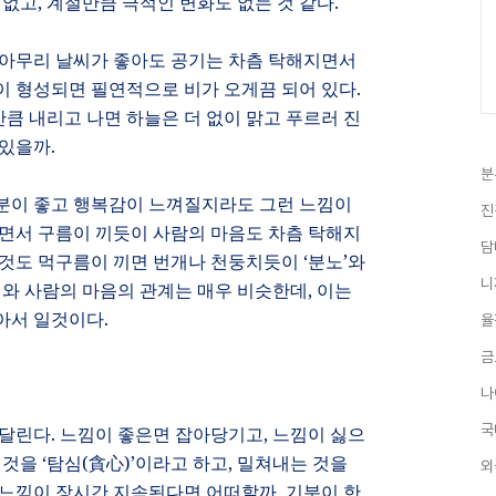
 없고
,
계절만큼 극적인 변화도 없는 것 같다
.
아무리 날씨가 좋아도 공기는 차츰 탁해지면서
이 형성되면 필연적으로 비가 오게끔 되어 있다
.
만큼 내리고 나면 하늘은 더 없이 맑고 푸르러 진
 있을까
.
분
분이 좋고 행복감이 느껴질지라도 그런 느낌이
진
면서 구름이 끼듯이 사람의 마음도 차츰 탁해지
담
것도 먹구름이 끼면 번개나 천둥치듯이
‘
분노
’
와
니
와 사람의 마음의 관계는 매우 비슷한데
,
이는
아서 일것이다
.
율
금
나
국
 달린다
.
느낌이 좋은면 잡아당기고
,
느낌이 싫으
 것을
‘
탐심
(
貪心
)’
이라고 하고
,
밀쳐내는 것을
외
 느낌이 장시간 지속된다면 어떠할까
.
기분이 한