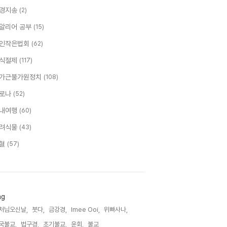
경지송
(2)
알리어 공부
(15)
인작은법회
(62)
식절제
(117)
가근불가원정치
(108)
로나
(52)
내여행
(60)
려식물
(43)
혈
(57)
ag
처님오신날,
붓다,
금강경,
Imee Ooi,
위빠사나,
국불교,
법구경,
초기불교,
윤회,
불교,