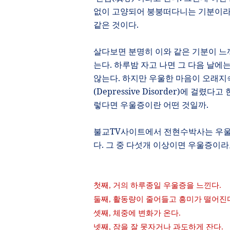
없이 고양되어 붕붕떠다니는 기분이
같은 것이다
.
살다보면 분명히 이와 같은 기분이 느
는다
.
하루밤 자고 나면 그 다음 날에
않는다
.
하지만 우울한 마음이 오래지
(
Depressive Disorder)
에 걸렸다고 
렇다면 우울증이란 어떤 것일까
.
불교
TV
사이트에서 전현수박사는 우
다
.
그 중
다섯개
이상이면 우울증이라
첫째
,
거의 하루종일 우울증을 느낀다
.
둘째
,
활동량이 줄어들고 흥미가 떨어진
셋째
,
체중에 변화가 온다
.
넷째
,
잠을 잘 못자거나 과도하게 잔다
.