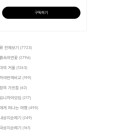
구독하기
류 전체보기
(7723)
흙속의연꽃
(2796)
마의 거울
(1263)
까야번역비교
(199)
장의 가르침
(62)
요니까야모임
(217)
에게 떠나는 여행
(495)
내성지순례기
(249)
국성지순례기
(161)