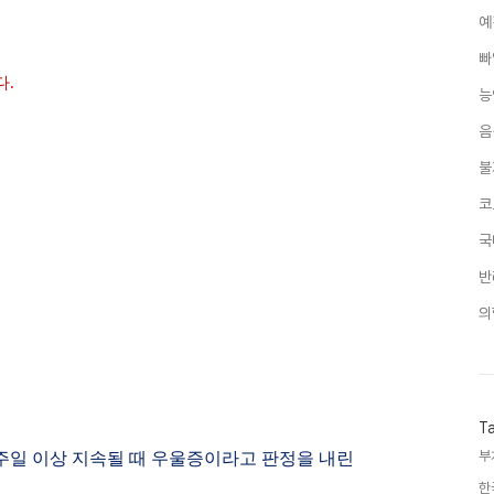
예
빠
다
.
능
음
불
코
국
반
의
T
주일 이상 지속될 때 우울증이라고 판정을 내린
부
한