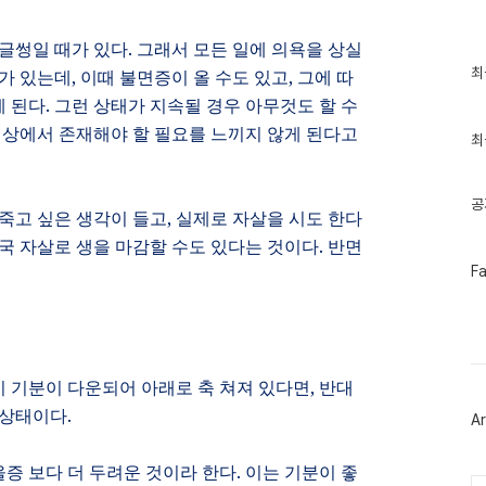
글썽일 때가 있다
.
그래서 모든 일에 의욕을 상실
최
최
우가 있는데
,
이때 불면증이 올 수도 있고
,
그에 따
근
게 된다
.
그런 상태가 지속될 경우 아무것도 할 수
글
과
 세상에서 존재해야 할 필요를 느끼지 않게 된다고
인
최
기
글
공
죽고 싶은 생각이 들고
,
실제로 자살을 시도 한다
국 자살로 생을 마감할 수도 있다는 것이다
.
반면
페
F
이
스
북
트
위
터
 기분이 다운되어 아래로 축 쳐져 있다면
,
반대
플
러
 상태이다
.
Ar
그
인
증 보다 더 두려운 것이라 한다
.
이는 기분이 좋
Ca