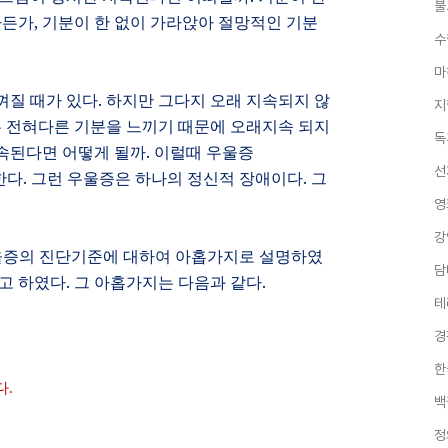
불
라든가
,
기분이 한 없이 가라앉아 절망적인 기분
수
마
껴질 때가 있다
.
하지만 그다지 오래 지속되지 않
지
는 전혀다른 기분을 느끼기 때문에 오래지속 되지
독
속된다면 어떻게 될까. 이럴때
우울증
선
한다. 그런 우울증은 하나의 정신적 장애이다. 그
영
강
울증의 진단기준에 대하여
아홉
가지로 설명하였
담
고 하였다
.
그 아홉가지는 다음과 같다
.
테
경
한
다
.
백
정