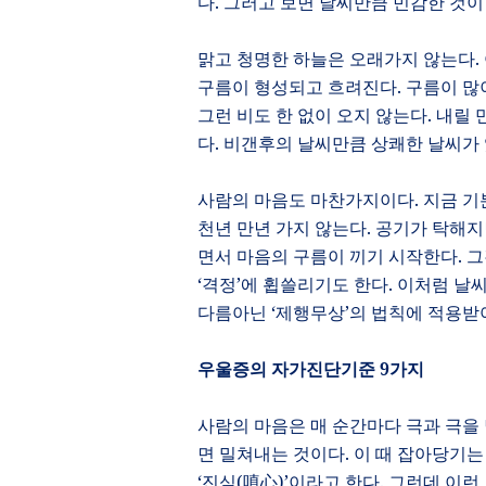
다
.
그러고 보면 날씨만큼 민감한 것이
맑고 청명한 하늘은 오래가지 않는다
.
구름이 형성되고 흐려진다
.
구름이 많
그런 비도 한 없이 오지 않는다
.
내릴 
다
.
비갠후의 날씨만큼 상쾌한 날씨가
사람의 마음도 마찬가지이다
.
지금 기
천년 만년 가지 않는다
.
공기가 탁해지
면서 마음의 구름이 끼기 시작한다
.
그
‘
격정
’
에 휩쓸리기도 한다
.
이처럼 날씨
다름아닌
‘
제행무상
’
의 법칙에 적용받
우울증의 자가진단기준
9
가지
사람의 마음은 매 순간마다 극과 극을
면 밀쳐내는 것이다
.
이 때 잡아당기는
‘
진심
(
嗔心
)’
이라고 한다
.
그런데 이런