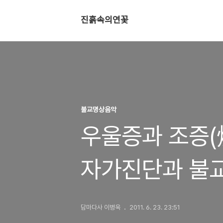
진흙속의연꽃
불교명상음악
우울증과 조증(燥
자가진단과 불
불교음악치료
담마다사 이병욱
2011. 6. 23. 23:51