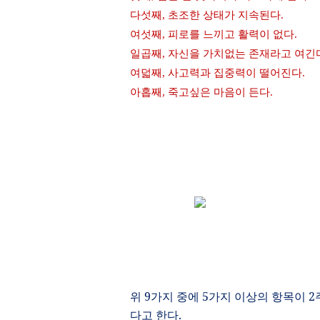
다섯째
,
초조한 상태가 지속된다
.
여섯째
,
피로를 느끼고 활력이 없다
.
일곱째
,
자신을 가치없는 존재라고 여긴
여덟째
,
사고력과 집중력이 떨어진다
.
아홉째
,
죽고싶은 마음이 든다
.
위
9
가지 중에
5
가지 이상의 항목이
2
다고 한다
.