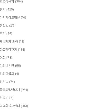
교명상음악
(304)
행기
(425)
하시사야도법문
(16)
행합일
(21)
후기
(49)
재동자가 되어
(13)
화드라마후기
(134)
연회
(73)
마와나선원
(55)
라와다불교
(4)
전암송
(74)
국불교백년대계
(194)
권당
(187)
의평화불교연대
(183)