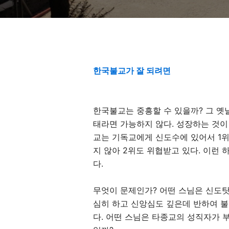
한국불교가 잘 되려면
한국불교는 중흥할 수 있을까
?
그 옛
태라면 가능하지 않다
.
성장하는 것이
교는 기독교에게 신도수에 있어서
1
위
지 않아
2
위도 위협받고 있다
.
이런 
다
.
무엇이 문제인가
?
어떤 스님은 신도
심히 하고 신앙심도 깊은데 반하여 
다
.
어떤 스님은 타종교의 성직자가 