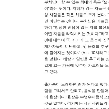
부처님이 할 수 있는 최대의 욕은
“
모
여
”
라는 뜻이다
.
지혜가 없는 자들은 
상 사람들은 작은 허물도 크게 본다
.
면 비난하는 것이다
.
부처님은 가르침
하여
“
청정한 믿음이 없는 자를 불신
어떤 자들을 타락시키는 것이다
.
”라고
것에 대하여 “
1)
자기가 그 음성에 집
재가자들이 비난하고
, 4)
음조를 추구
에 떨어지는 것이다
.
”
(Vin.I.108)
라고
을 말한다
.
해탈과 열반을 추구하는 
길게 끄는 가락에 맞추어 가르침을 
고 했다
.
출가승이 노래하면 죄가 된다고 했다
림을 그려서도 안되고
,
음식을 만들어
이 율장이다
.
율장은 수범수제형식으
것을 말한다
.
여기에는 세상사람들의 