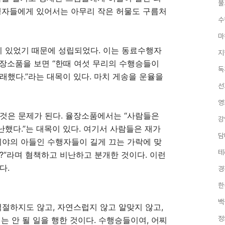
불
자들에게 있어서는 아무리 작은 허물도 구름처
수
마
 있었기 때문에 성립되었다
.
이는 동료수행자
지
장소품을 보면
“
한때 여섯 무리의 수행승들이
독
노래했다
.”
라는 대목이 있다
.
마치 게송을 운율을
선
영
 것은 문제가 된다
.
율장소품에서는
“
사람들은
강
난했다
.”
는 대목이 있다
.
여기서 사람들은 재가
담
끼야의 아들인 수행자들이 길게 끄는 가락에 맞
테
?”
라며 혐책하고 비난하고 분개한 것이다
.
이런
했다
.
경
한
백
적절하지도 않고
,
자연스럽지 않고 알맞지 않고
,
정
는 안 될 일을 행한 것이다
.
수행승들이여
,
어찌