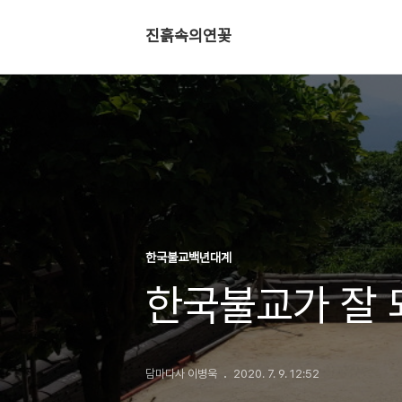
진흙속의연꽃
한국불교백년대계
한국불교가 잘 
담마다사 이병욱
2020. 7. 9. 12:52