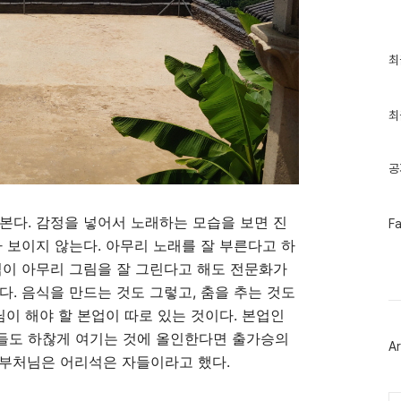
최
최
근
글
과
인
최
기
글
공
 본다
.
감정을 넣어서 노래하는 모습을 보면 진
페
F
이
아 보이지 않는다
.
아무리 노래를 잘 부른다고 하
스
북
이 아무리 그림을 잘 그린다고 해도 전문화가
트
는다
.
음식을 만드는 것도 그렇고
,
춤을 추는 것도
위
터
님이 해야 할 본업이 따로 있는 것이다
.
본업인
플
러
들도 하찮게 여기는 것에 올인한다면 출가승의
Ar
그
부처님은 어리석은 자들이라고 했다
.
인
Ca