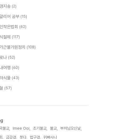
경지송
(2)
알리어 공부
(15)
인작은법회
(62)
식절제
(117)
가근불가원정치
(108)
로나
(52)
내여행
(60)
려식물
(43)
혈
(57)
ag
국불교,
Imee Ooi,
초기불교,
불교,
부처님오신날,
회,
금강경,
붓다,
법구경,
위빠사나,