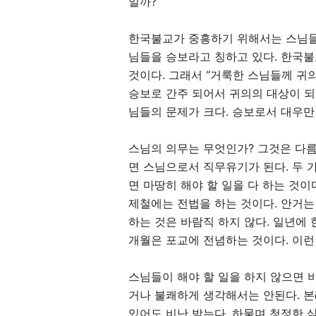
일까
?
한국불교가 중흥하기 위해서는 스님들
님들을 승보라고 칭하고 있다
.
한국불
것이다
.
그래서
“
거룩한 스님들께 귀
승보로 간주 되어서 귀의의 대상이 
님들의 문제가 크다
.
승보로서 대우만 
스님의 의무는 무엇인가
?
그것은 다름
면 스님으로서 직무유기가 된다
.
두 
면 마땅히 해야 할 일을 다 하는 것이
제철에는 전법을 하는 것이다
.
안거는
하는 것은 바람직 하지 않다
.
일년에 
개월은 포교에 전념하는 것이다
.
이런
스님들이 해야 할 일을 하지 않으면 
거나 불쾌하게 생각해서는 안된다
.
본
있어도 비난 받는다
.
하물며 청정한 