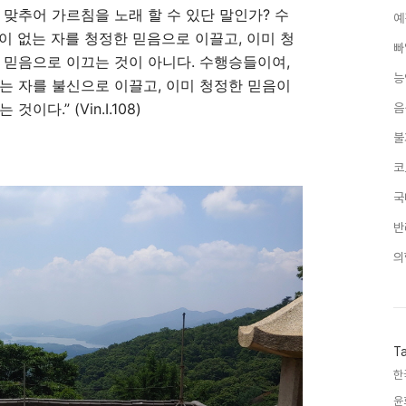
 맞추어 가르침을 노래 할 수 있단 말인가
?
수
예
이 없는 자를 청정한 믿음으로 이끌고
,
이미 청
빠
 믿음으로 이끄는 것이 아니다
.
수행승들이여
,
능
없는 자를 불신으로 이끌고
,
이미 청정한 믿음이
키는 것이다
.
”
(Vin.I.108)
음
불
코
국
반
의
T
한
윤