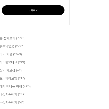
구독하기
류 전체보기
(7723)
흙속의연꽃
(2796)
마의 거울
(1263)
까야번역비교
(199)
장의 가르침
(62)
요니까야모임
(217)
에게 떠나는 여행
(495)
내성지순례기
(249)
국성지순례기
(161)