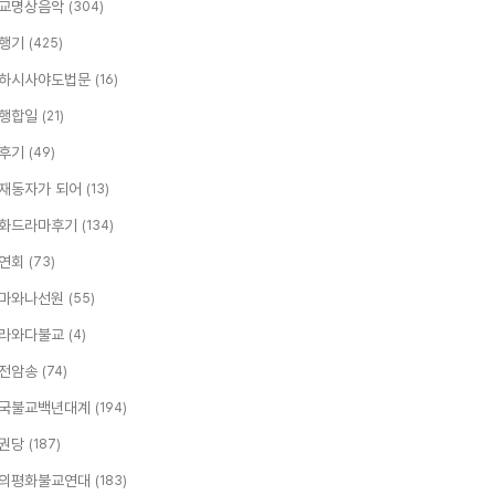
교명상음악
(304)
행기
(425)
하시사야도법문
(16)
행합일
(21)
후기
(49)
재동자가 되어
(13)
화드라마후기
(134)
연회
(73)
마와나선원
(55)
라와다불교
(4)
전암송
(74)
국불교백년대계
(194)
권당
(187)
의평화불교연대
(183)