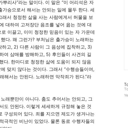
가뿌리사
”
라는 말이다
.
이 말은
“
이 어리석은 자
출가승으로서 해서는 안되는 일에 몰두 한다
.
세
그래서 청정한 삶을 사는 사람에게서 허물을 보
에 대하여 고저장단 음조를 넣어 읊는 것에 대
으로 이끌고
,
이미 청정한 믿음이 있는 자 가운데
 했다
.
왜 그런가
?
부처님은 출가승이 노래하는
착하고
, 2)
다른 사람이 그 음성에 집착하고
, 3)
하여 삼매를 방해하고
, 5)
후인들이 사견의 길
 했다
.
한마디로 청정한 삶에 도움이 되지 않음
삶에 맞지 않다는 것이다
.
그래서
“
수행승들이여
,
노래해서는 안된다
.
노래하면 악작죄가 된다
.”
라
방
To
문
To
자
Ye
수
.
노래뿐만이 아니다
.
춤도 추어서는 안되고
,
그
서도 안된다
.
이렇게 세세하게 규정해 놓은 것
로 구성되어 있다
.
죄를 지으면 제도가 생겨나는
적극적인 비난이 있었다
.
물론 동료 수행자들의