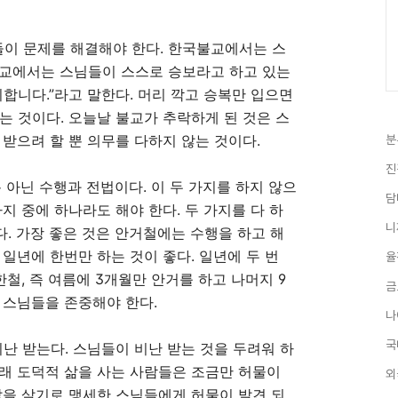
이 문제를 해결해야 한다
.
한국불교에서는 스
교에서는 스님들이 스스로 승보라고 하고 있는
의합니다
.”
라고 말한다
.
머리 깍고 승복만 입으면
되는 것이다
.
오늘날 불교가 추락하게 된 것은 스
받으려 할 뿐 의무를 다하지 않는 것이다
.
분
진
 아닌 수행과 전법이다
.
이 두 가지를 하지 않으
담
가지 중에 하나라도 해야 한다
.
두 가지를 다 하
니
다
.
가장 좋은 것은 안거철에는 수행을 하고 해
 일년에 한번만 하는 것이 좋다
.
일년에 두 번
율
한철
,
즉 여름에
3
개월만 안거를 하고 나머지
9
금
 스님들을 존중해야 한다
.
나
국
비난 받는다
.
스님들이 비난 받는 것을 두려워 하
래 도덕적 삶을 사는 사람들은 조금만 허물이
외
삶을 살기로 맹세한 스님들에게 허물이 발견 되