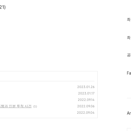
1)
최
최
근
글
과
인
최
기
글
공
페
F
이
스
북
2023.01.26
트
2023.01.17
위
2022.09.14
터
플
폭행과 인분 투척 사건
2022.09.06
(1)
러
2022.09.04
Ar
그
인
Ca