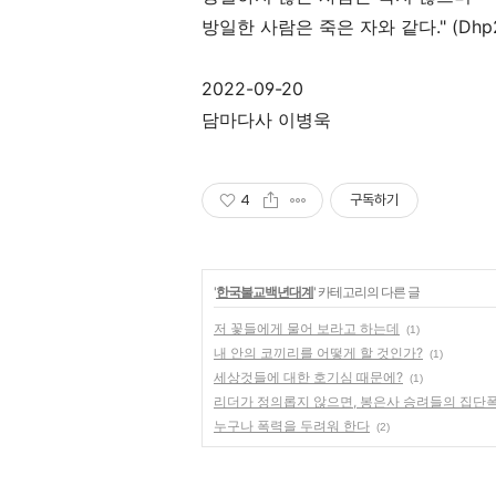
방일한 사람은 죽은 자와 같다." (Dhp2
2022-09-20
담마다사 이병욱
4
구독하기
'
한국불교백년대계
' 카테고리의 다른 글
저 꽃들에게 물어 보라고 하는데
(1)
내 안의 코끼리를 어떻게 할 것인가?
(1)
세상것들에 대한 호기심 때문에?
(1)
리더가 정의롭지 않으면, 봉은사 승려들의 집단
누구나 폭력을 두려워 한다
(2)