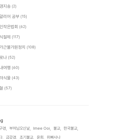
경지송
(2)
알리어 공부
(15)
인작은법회
(62)
식절제
(117)
가근불가원정치
(108)
로나
(52)
내여행
(60)
려식물
(43)
혈
(57)
ag
구경,
부처님오신날,
Imee Ooi,
불교,
한국불교,
다,
금강경,
초기불교,
윤회,
위빠사나,