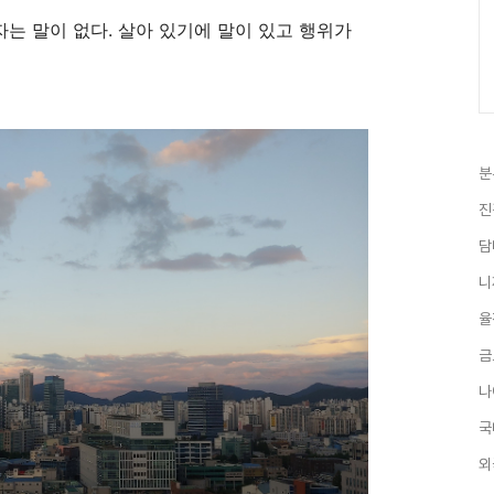
자는 말이 없다. 살아 있기에 말이 있고 행위가
분
진
담
니
율
금
나
국
외