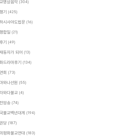
교명상음악
(304)
행기
(425)
하시사야도법문
(16)
행합일
(21)
후기
(49)
재동자가 되어
(13)
화드라마후기
(134)
연회
(73)
마와나선원
(55)
라와다불교
(4)
전암송
(74)
국불교백년대계
(194)
권당
(187)
의평화불교연대
(183)