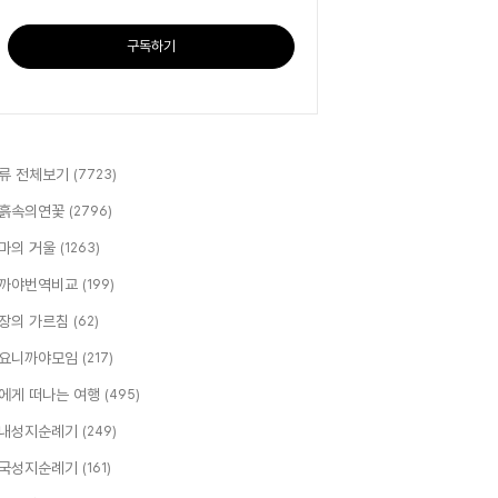
구독하기
류 전체보기
(7723)
흙속의연꽃
(2796)
마의 거울
(1263)
까야번역비교
(199)
장의 가르침
(62)
요니까야모임
(217)
에게 떠나는 여행
(495)
내성지순례기
(249)
국성지순례기
(161)