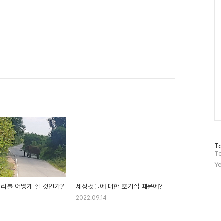
방
To
문
To
자
Ye
수
끼리를 어떻게 할 것인가?
세상것들에 대한 호기심 때문에?
2022.09.14