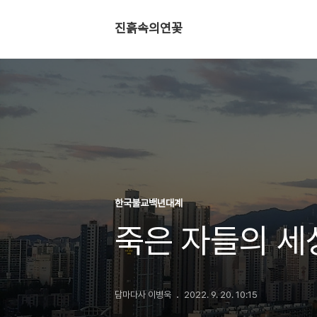
진흙속의연꽃
한국불교백년대계
죽은 자들의 세
담마다사 이병욱
2022. 9. 20. 10:15