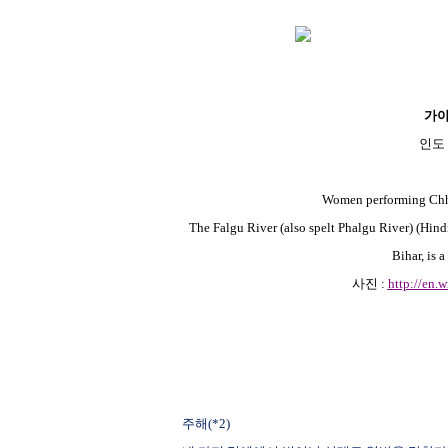
가
인도
Women performing Chha
The
Falgu River
(also spelt Phalgu River) (Hind
Bihar, is a
사진
:
http://en.
주해
(*2)