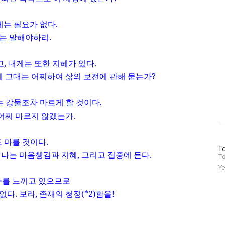
게는 필요가 없다
.
는 말해야하리
.
고
,
내게는 또한 지혜가 있다
.
 그대는 어찌하여 삶의 보전에 관해 묻는가
?
는 강물조차 마르게 할 것이다
.
어찌 마르지 않겠는가
.
 마를 것이다
.
방
To
 나는 마음챙김과 지혜
,
그리고 집중에 든다
.
문
To
자
Ye
수
수를 느끼고 있으므로
 없다
.
보라
,
존재의 청정
(*2)
함을
!