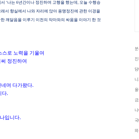
서 ‘나는
6
년간이나 정진하며 고행을 했는데
,
오늘 수행승
그래서 향실에서 나와 자리에 앉아 용맹정진에 관한 이경을
한 깨달음을 이루기 이전의 악마와의 싸움을 이야기 한 것
분
스스로 노력을 기울여
진
힘써 정진하여
담
니
건네며 다가왔다
.
율
니다
.
금
나
하나입니다
.
국
외