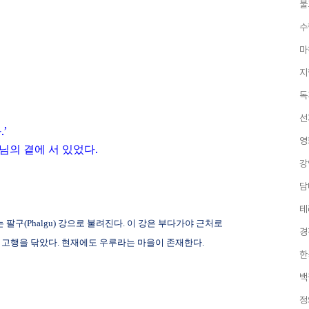
불
수
마
지
독
선
다
.
’
영
님의 곁에 서 있었다
.
강
담
테
는 팔구
(Phalgu)
강으로 불려진다
.
이 강은 부다가야 근처로
경
 고행을 닦았다
.
현재에도 우루라는 마을이 존재한다
.
한
백
정