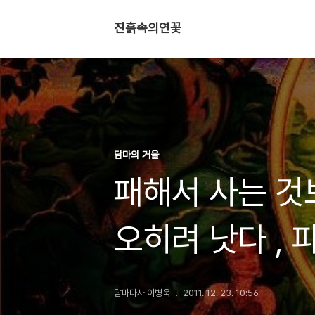
진흙속의연꽃
담마의 거울
패해서 사는 것
오히려 낫다 ,
Sn3.2)
담마다사 이병욱
2011. 12. 23. 10:56