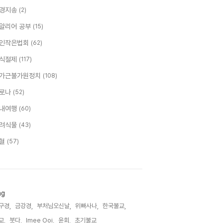
경지송
(2)
알리어 공부
(15)
인작은법회
(62)
식절제
(117)
가근불가원정치
(108)
로나
(52)
내여행
(60)
려식물
(43)
혈
(57)
ag
구경,
금강경,
부처님오신날,
위빠사나,
한국불교,
교,
붓다,
Imee Ooi,
윤회,
초기불교,