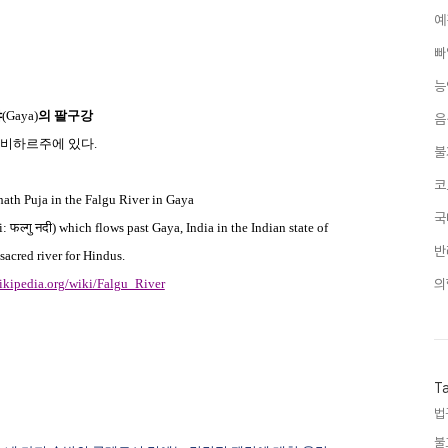
예
빠
능
야
(Gaya)
의 팔구강
음
 비하르주에 있다
.
불
코
th Puja in the Falgu River in Gaya
국
i:
फल्गु
नदी
) which flows past Gaya, India in the Indian state of
반
 sacred river for Hindus.
wikipedia.org/wiki/Falgu_River
의
T
법
불