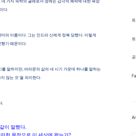
.
네 가지 속박의 굴레로서 멍에는 감각적 쾌락에 대한 욕망
에이다
.
최
최
근
글
과
악마의 이름이다
.
그는 인드라 신에게 정복 당했다
.
이렇게
인
최
못했기 때문이다
.
기
글
공
기를 말하지만
,
바라문의 삶의 네 시기 가운데 하나를 말하는
페
F
지 않는 것’을 의미한다
.
이
스
북
트
위
다
.
터
플
러
Ar
그
인
 같이 말했다
.
떠한 목적으로 이 세상에 왔는가
?
Ca