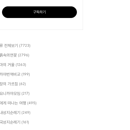
구독하기
류 전체보기
(7723)
흙속의연꽃
(2796)
마의 거울
(1263)
까야번역비교
(199)
장의 가르침
(62)
요니까야모임
(217)
에게 떠나는 여행
(495)
내성지순례기
(249)
국성지순례기
(161)