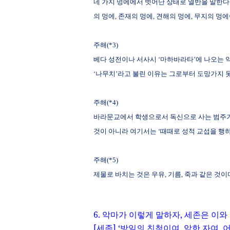
네 가지 멍에에서 벗어난 상태로 열반을 말한다
의 멍에
,
존재의 멍에
,
견해의 멍에
,
무지의 멍
주해
(*3)
베다 성전이나 서사시 ‘마하바라타’에 나오는 
‘나무치’라고 불린 이유는 그로부터 도망가지 
주해
(*4)
바라문교에서 학생으로서 독신으로 사는 범주
것이 아니라 여기서는 ‘때때로 성적 교섭을 행하
주해
(*5)
제물로 바치는 것은 우유
,
기름
,
죽과 같은 것이
6.
악마가 이렇게 말하자
,
세존은 이와
[
세존
]
‘방일의 친척이여
,
악한 자여
,
어