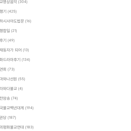
교명상음악
(304)
행기
(425)
하시사야도법문
(16)
행합일
(21)
후기
(49)
재동자가 되어
(13)
화드라마후기
(134)
연회
(73)
마와나선원
(55)
라와다불교
(4)
전암송
(74)
국불교백년대계
(194)
권당
(187)
의평화불교연대
(183)