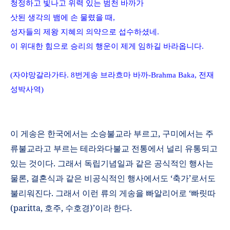
청정하고 빛나고 위력 있는 범천 바까가
삿된 생각의 뱀에 손 물렸을 때
,
성자들의 제왕 지혜의 의약으로 섭수하셨네
.
이 위대한 힘으로 승리의 행운이 제게 임하길 바라옵니다
.
(
자야망갈라가타
. 8
번게송
브라흐마 바까
-Brahma Baka,
전재
성박사역
)
이 게송은 한국에서는 소승불교라 부르고
,
구미에서는 주
류불교라고 부르는 테라와다불교 전통에서 널리 유통되고
있는 것이다
.
그래서 독립기념일과 같은 공식적인 행사는
물론
,
결혼식과 같은 비공식적인 행사에서도
‘
축가
’
로서도
불리워진다
.
그래서 이런 류의 게송을 빠알리어로
‘
빠릿따
(paritta,
호주
,
수호경
)’
이라 한다
.