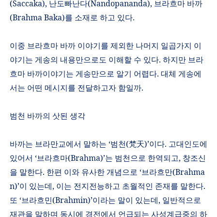
(Saccaka),
난도빠난다
(Nandopananda),
브라흐마 바까
(Brahma Baka)
를 소재로 하고 있다
.
이중 브라흐마 바까 이야기를 제외한 나머지 일곱가지 이
야기는 게송의 내용만으로도 이해할 수 있다
.
하지만 브라
흐마 바까이야기는 게송만으로 알기 어렵다
.
대체 게송에
서는 어떤 메시지를 전달하고자 함일까
.
범천 바까의 삿된 생각
바까는 브라만교에서 말하는
‘
범천
(
梵天
)’
이다
.
고대인도에
있어서 ‘브라흐마
(Brahma)
’는 범천으로 한역되고
,
창조신
을 말한다
.
한편 이와 유사한 개념으로 ‘브라흐만
(Brahma
n)
’이 있는데
,
이는 전지전능하고 초월적인 존재를 말한다
.
또 ‘브라흐민
(Brahmin)
’이라는 말이 있는데
,
일반적으로
재관을 말하며 동시에 경전에서 언급되는 사성계급중의 하