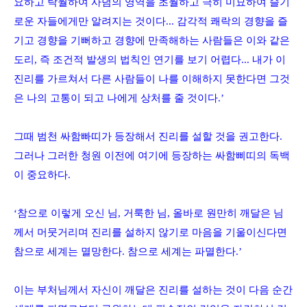
요하고 탁월하여 사념의 영역을 초월하고 극히 미묘하여 슬기
로운 자들에게만 알려지는 것이다
...
감각적 쾌락의 경향을 즐
기고 경향을 기뻐하고 경향에 만족해하는 사람들은 이와 같은
도리
,
즉 조건적 발생의 법칙인 연기를 보기 어렵다
...
내가 이
진리를 가르쳐서 다른 사람들이 나를 이해하지 못한다면 그것
은 나의 고통이 되고 나에게 상처를 줄 것이다
.
’
그때 범천 싸함빠띠가 등장해서 진리를 설할 것을 권고한다
.
그러나 그러한 청원 이전에 여기에 등장하는 싸함삐띠의 독백
이 중요하다
.
‘참으로 이렇게 오신 님
,
거룩한 님
,
올바로 원만히 깨달은 님
께서 머뭇거리며 진리를 설하지 않기로 마음을 기울이신다면
참으로 세계는 멸망한다
.
참으로 세계는 파멸한다
.
’
이는 부처님께서 자신이 깨달은 진리를 설하는 것이 다음 순간