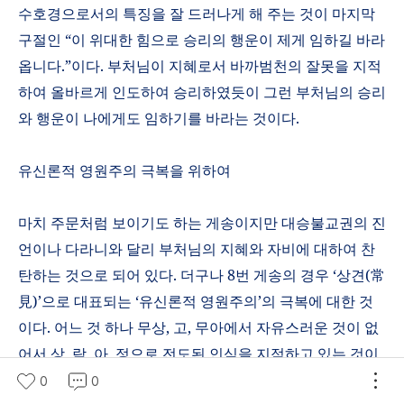
수호경으로서의 특징을 잘 드러나게 해 주는 것이 마지막
구절인
“
이 위대한 힘으로 승리의 행운이 제게 임하길 바라
옵니다
.”
이다
.
부처님이 지혜로서 바까범천의 잘못을 지적
하여 올바르게 인도하여 승리하였듯이 그런 부처님의 승리
와 행운이 나에게도 임하기를 바라는 것이다
.
유신론적 영원주의 극복을 위하여
마치 주문처럼 보이기도 하는 게송이지만 대승불교권의 진
언이나 다라니와 달리 부처님의 지혜와 자비에 대하여 찬
탄하는 것으로 되어 있다
.
더구나
8
번 게송의 경우
‘
상견
(
常
見
)’
으로 대표되는
‘
유신론적 영원주의
’
의 극복에 대한 것
이다
.
어느 것 하나 무상
,
고
,
무아에서 자유스러운 것이 없
어서 상
,
락
,
아
,
정으로 전도된 인식을 지적하고 있는 것이
다
.
0
0