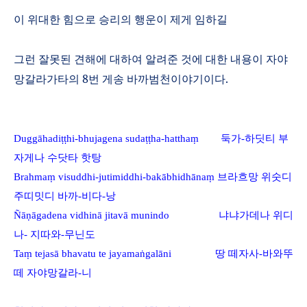
이 위대한 힘으로 승리의 행운이 제게 임하길
그런 잘못된 견해에 대하여 알려준 것에 대한 내용이 자야
망갈라가타의
8
번 게송 바까범천이야기이다
.
Duggāhadi
ṭṭ
hi-bhujagena suda
ṭṭ
ha-hattha
ṃ
둑가
-
하딧티 부
자게나 수닷타 핫탕
Brahma
ṃ
visuddhi-jutimiddhi-bakābhidhāna
ṃ
브라흐망 위숫디
주띠밋디 바까
-
비다
-
낭
Ñā
ṇ
āgadena vidhinā jitavā munindo
냐냐가데나 위디
나
-
지따와
-
무닌도
Ta
ṃ
tejasā bhavatu te jayama
ṅ
galāni
땅 떼자사
-
바와뚜
떼 자야망갈라
-
니