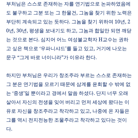
부처님은 스스로 존재하는 자를 연기법으로 논파하였음에
도 불구하고 그분 또는 그 한물건
,
그놈을 찾기 위한 노력은
부단히 계속되고 있는 듯하다
.
그놈을 찾기 위하여
10
년
, 2
0
년
, 30
년
,
평생을 보내기도 하고
,
그놈과 합일만 되면 깨닫
는 것으로 본다
.
심지어 어느 여성불교학자
H
교수는 권하
고 싶은 책으로
‘
우파니샤드
’
를 들고 있고
,
거기에 나오는
문구
“
그게 바로 너이니라
”
가 이유라 한다
.
하지만 부처님은 우리가 창조주라 부르는 스스로 존재하는
그 분은 연기법을 모르기 때문에 삼계를 윤회할 수 밖에 없
는
‘
중생
’
일 뿐이라고 경에서 말씀 하셨다
.
단지 너무 오래
살아서 자신의 전생을 잊어 버리고 먼저 세상에 왔다는 이
유로 자신을 창조주라고 착각하고 있고
,
나중에 온 자들은
그를 역시 전지전능한 조물주라고 착각하고 있다는 것이
다
.