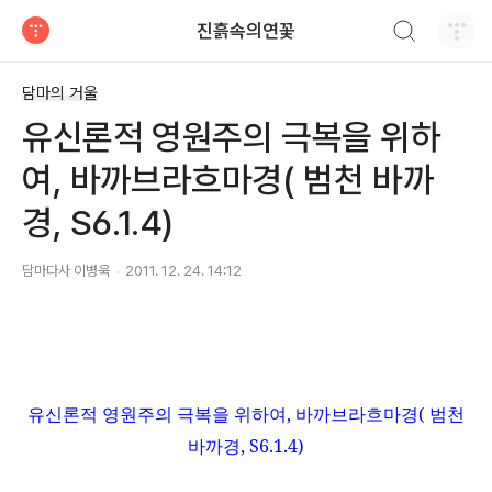
검색하기
진흙속의연꽃
티스토리
담마의 거울
유신론적 영원주의 극복을 위하
여, 바까브라흐마경( 범천 바까
경, S6.1.4)
담마다사 이병욱
2011. 12. 24. 14:12
유신론적 영원주의 극복을 위하여
,
바까브라흐마경
(
범천
바까경
, S6.1.4)