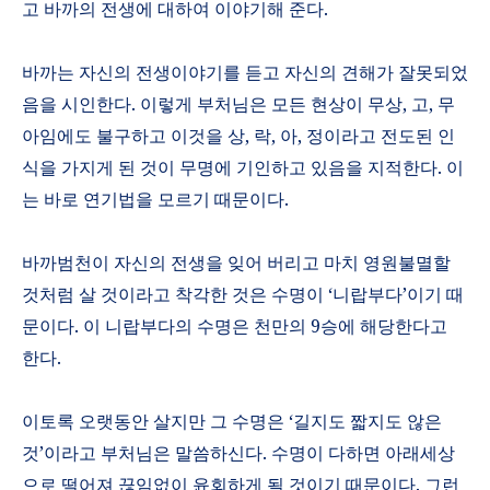
고 바까의 전생에 대하여 이야기해 준다
.
바까는 자신의 전생이야기를 듣고 자신의 견해가 잘못되었
음을 시인한다
.
이렇게 부처님은 모든 현상이 무상
,
고
,
무
아임에도 불구하고 이것을 상
,
락
,
아
,
정이라고 전도된 인
식을 가지게 된 것이 무명에 기인하고 있음을 지적한다
.
이
는 바로 연기법을 모르기 때문이다
.
바까범천이 자신의 전생을 잊어 버리고 마치 영원불멸할
것처럼 살 것이라고 착각한 것은 수명이
‘
니랍부다
’
이기 때
문이다
.
이 니랍부다의 수명은 천만의
9
승에 해당한다고
한다
.
이토록 오랫동안 살지만 그 수명은
‘
길지도 짧지도 않은
것
’
이라고 부처님은 말씀하신다
.
수명이 다하면 아래세상
으로 떨어져 끊임없이 윤회하게 될 것이기 때문이다
.
그런