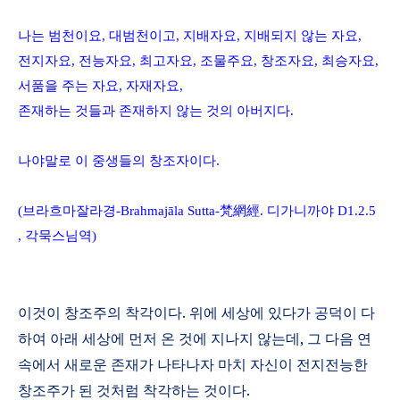
나는 범천이요
,
대범천이고
,
지배자요
,
지배되지 않는 자요
,
전지자요
,
전능자요
,
최고자요
,
조물주요
,
창조자요
,
최승자요
,
서품을 주는 자요
,
자재자요
,
존재하는 것들과 존재하지 않는 것의 아버지다
.
나야말로 이 중생들의 창조자이다
.
(
브라흐마잘라경
-
Brahmaj
ā
la Sutta
-
梵網經
.
디가니까야
D1.
2.5
,
각묵스님역
)
이것이 창조주의 착각이다
.
위에 세상에 있다가 공덕이 다
하여 아래 세상에 먼저 온 것에 지나지 않는데
,
그 다음 연
속에서 새로운 존재가 나타나자 마치 자신이 전지전능한
창조주가 된 것처럼 착각하는 것이다
.