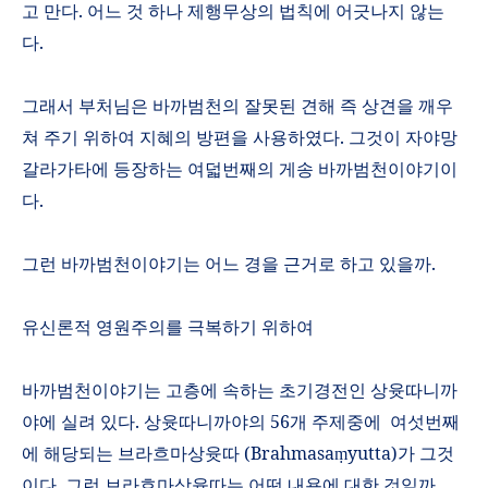
고 만다
.
어느 것 하나 제행무상의 법칙에 어긋나지 않는
다
.
그래서 부처님은 바까범천의 잘못된 견해 즉 상견을 깨우
쳐 주기 위하여 지혜의 방편을 사용하였다
.
그것이 자야망
갈라가타에 등장하는 여덟번째의 게송 바까범천이야기이
다
.
그런 바까범천이야기는 어느 경을 근거로 하고 있을까
.
유신론적 영원주의를 극복하기 위하여
바까범천이야기는 고층에 속하는 초기경전인 상윳따니까
야에 실려 있다
.
상윳따니까야의
56
개 주제중에
여섯번째
에 해당되는 브라흐마상윳따
(Brahmasa
yutta)
가 그것
ṃ
이다
.
그런 브라흐마상윳따는 어떤 내용에 대한 것일까
.