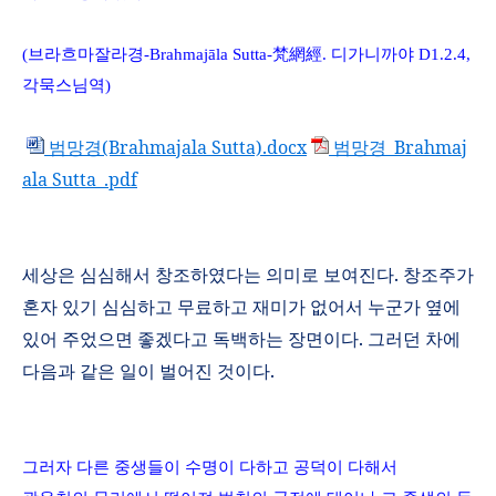
(
브라흐마잘라경
-
Brahmaj
ā
la Sutta
-
梵網經
.
디가니까야
D1.
2.4,
각묵스님역
)
범망경(Brahmajala Sutta).docx
범망경_Brahmaj
ala Sutta_.pdf
세상은 심심해서 창조하였다는 의미로 보여진다
.
창조주가
혼자 있기 심심하고 무료하고 재미가 없어서 누군가 옆에
있어 주었으면 좋겠다고 독백하는 장면이다
.
그러던 차에
다음과 같은 일이 벌어진 것이다
.
그러자 다른 중생들이 수명이 다하고 공덕이 다해서