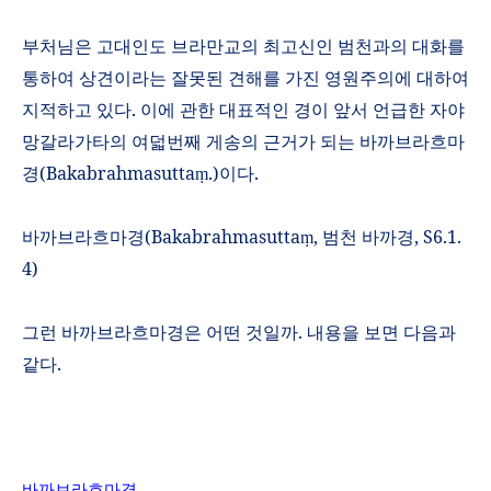
부처님은 고대인도 브라만교의 최고신인 범천과의 대화를
통하여 상견이라는 잘못된 견해를 가진 영원주의에 대하여
지적하고 있다
.
이에 관한 대표적인 경이 앞서 언급한 자야
망갈라가타의 여덟번째 게송의 근거가 되는 바까브라흐마
경
(Bakabrahmasutta
.)
이다
.
ṃ
바까브라흐마경
(Bakabrahmasutta
,
범천 바까경
, S6.1.
ṃ
4)
그런 바까브라흐마경은 어떤 것일까
.
내용을 보면 다음과
같다
.
바까브라흐마경