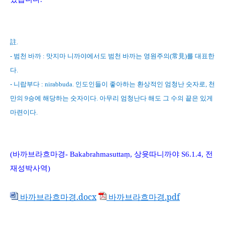
註
.
-
범천 바까
:
맛지마 니까야에서도 범천 바까는 영원주의
(
常見
)
를 대표한
다
.
-
니랍부다
: nirabbuda.
인도인들이 좋아하는 환상적인 엄청난 숫자로
,
천
만의
9
승에 해당하는 숫자이다
.
아무리 엄청난다 해도 그 수의 끝은 있게
마련이다
.
(
바까브라흐마경
- Bakabrahmasutta
ṃ
,
상윳따니까야
S6.1.4,
전
재성박사역
)
바까브라흐마경.docx
바까브라흐마경.pdf