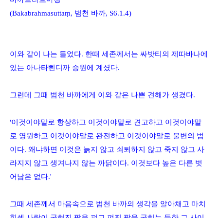
(Bakabrahmasutta
ṃ
,
범천 바까
, S6.1.4)
이와 같이 나는 들었다
.
한때 세존께서는 싸밧티의 제따바나에
있는 아나타삔디까 승원에 계셨다
.
그런데 그때 범천 바까에게 이와 같은 나쁜 견해가 생겼다
.
'
이것이야말로 항상하고 이것이야말로 견고하고 이것이야말
로 영원하고 이것이야말로 완전하고 이것이야말로 불변의 법
이다
.
왜냐하면 이것은 늙지 않고 쇠퇴하지 않고 죽지 않고 사
라지지 않고 생겨나지 않는 까닭이다
.
이것보다 높은 다른 벗
어남은 없다
.'
그때 세존께서 마음속으로 범천 바까의 생각을 알아채고 마치
힘센 사람이 굽혀진 팔을 펴고 펴진 팔을 굽히는 듯한 그 사이