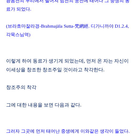
광음천의 무리에서 떨어져 범천의 궁전에 태어나 그 중생의 동
료가 되었다
.
(
브라흐마잘라경
-
Brahmaj
ā
la Sutta
-
梵網經
.
디가니까야
D1.
2.4,
각묵스님역
)
이렇게 하여 동료가 생기게 되었는데
,
먼저 온 자는 자신이
이세상을 창조한 창조주일 것이라고 착각한다
.
창조주의 착각
그에 대한 내용을 보면 다음과 같다
.
그러자
그곳에 먼저 태어난 중생에게 이와같은 생각이 들었다
.