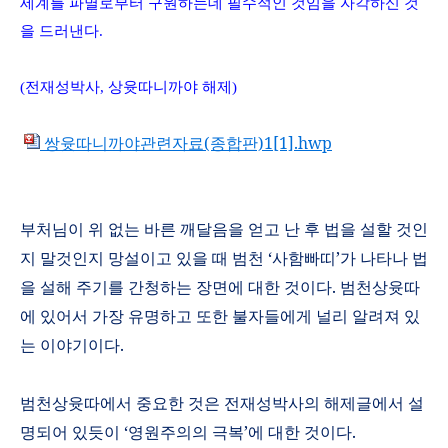
세계를 파멸로부터 구원하는데 필수적인 것임을 자각하신 것
을 드러낸다
.
(
전재성박사
,
상윳따니까야 해제
)
쌍윳따니까야관련자료(종합판)1[1].hwp
부처님이 위 없는 바른 깨달음을 얻고 난 후 법을 설할 것인
지 말것인지 망설이고 있을 때 범천
‘
사함빠띠
’
가 나타나 법
을 설해 주기를 간청하는 장면에 대한 것이다
.
범천상윳따
에 있어서 가장 유명하고 또한 불자들에게 널리 알려져 있
는 이야기이다
.
범천상윳따에서 중요한 것은 전재성박사의 해제글에서 설
명되어 있듯이
‘
영원주의의 극복
’
에 대한 것이다
.