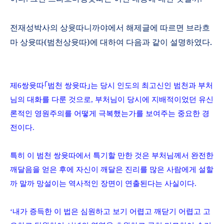
전재성박사의 상윳따니까야에서 해제글에 따르면 브라흐
마 상윳따
(
범천상윳따
)
에 대하여 다음과 같이 설명하였다
.
제
6
쌍윳따
｢
범천
쌍윳따
｣
는
당시 인도의 최고신인 범천과 부처
님의 대화를 다룬 것으로
,
부처님이 당시에 지배적이었던 유신
론적인 영원주의를 어떻게 극복했는가를 보여주는 중요한 경
전이다
.
특히 이 범천 쌍윳따에서 특기할 만한 것은 부처님께서 완전한
깨달음을 얻은 후에 자신이 깨달은 진리를 많은 사람에게 설할
까 말까 망설이는 역사적인 장면이 연출된다는 사실이다
.
‘내가 증득한 이 법은 심원하고 보기 어렵고 깨닫기 어렵고 고