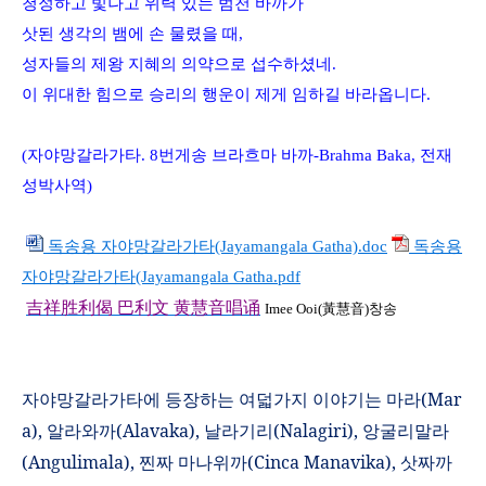
청정하고 빛나고 위력 있는 범천 바까가
삿된 생각의 뱀에 손 물렸을 때
,
성자들의 제왕 지혜의 의약으로 섭수하셨네
.
이 위대한 힘으로 승리의 행운이 제게 임하길 바라옵니다
.
(
자야망갈라가타
. 8
번게송
브라흐마 바까
-Brahma Baka,
전재
성박사역
)
독송용 자야망갈라가타(Jayamangala Gatha).doc
독송용
자야망갈라가타(Jayamangala Gatha.pdf
吉祥
胜
利偈
巴利文
黄
慧音唱
诵
Imee Ooi(
黃慧音
)
창송
자야망갈라가타에 등장하는 여덟가지 이야기는 마라
(Mar
a),
알라와까
(Alavaka),
날라기리
(Nalagiri),
앙굴리말라
(Angulimala),
찐짜 마나위까
(Cinca Manavika),
삿짜까