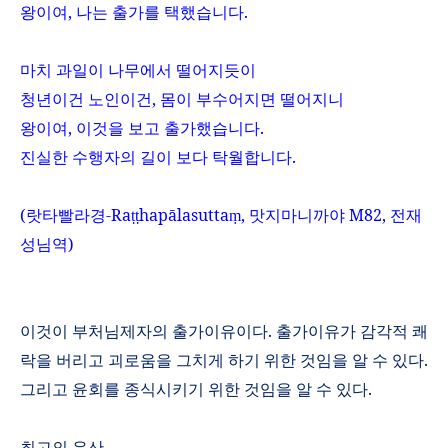
왕이여
,
나는 출가를 택했습니다
.
마치 과일이 나무에서 떨어지듯이
청년이건 노인이건
,
몸이 부수어지면 떨어지니
왕이여
,
이것을 보고 출가했습니다
.
진실한 수행자의 길이 보다 탁월합니다
.
(
랏타빨라
경
-Ra
hap
ā
lasutta
,
맛지마니까야
M82,
전재
ṭṭ
ṃ
성님역
)
이것이 부처님제자의 출가이유이다
.
출가이유가 감각적 쾌
락을 버리고 괴로움을 그치게 하기 위한 것임을 알 수 있다
.
그리고 윤회를 종식시키기 위한 것임을 알 수 있다
.
최고의 유산