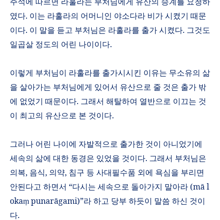
주석에 따르면 라훌라는 부처님에게 유산의 승계를 요청하
였다
.
이는 라훌라의 어머니인 야소다라 비가 시켰기 때문
이다
.
이 말을 듣고 부처님은 라훌라를 출가 시켰다
.
그것도
일곱살 정도의 어린 나이이다
.
이렇게 부처님이 라훌라를 출가시시킨 이유는 무소유의 삶
을 살아가는 부처님에게 있어서 유산으로 줄 것은 출가 밖
에 없었기 때문이다
.
그래서 해탈하여 열반으로 이끄는 것
이 최고의 유산으로 본 것이다
.
그러나 어린 나이에 자발적으로 출가한 것이 아니었기에
세속의 삶에 대한 동경은 있었을 것이다
.
그래서 부처님은
의복
,
음식
,
의약
,
침구 등 사대필수품 외에 욕심을 부리면
안된다고 하면서
“
다시는 세속으로 돌아가지 말아라
(m
ā
l
oka
punar
ā
gami
)”
라 하고 당부 하듯이 말씀 하신 것이
ṃ
다
.