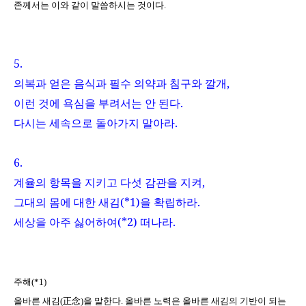
존께서는 이와 같이 말씀하시는 것이다
.
5.
의복과 얻은 음식과 필수 의약과 침구와 깔개
,
이런 것에 욕심을 부려서는 안 된다
.
다시는 세속으로 돌아가지 말아라
.
6.
계율의 항목을 지키고 다섯 감관을 지켜
,
그대의 몸에 대한 새김
(*1)
을 확립하라
.
세상을 아주 싫어하여
(*2)
떠나라
.
주해
(*1)
올바른 새김
(
正念
)
을 말한다
.
올바른 노력은 올바른 새김의 기반이 되는