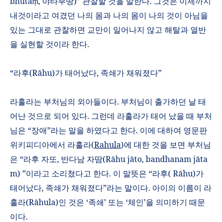
bh
ū
ta
,
야타부땅
)”
관찰할 것을 말한다
.
그것은 이제까지
ṃ
내것이라고 여겼던 나의 몸과 나의 몸이 나의 것이 아님을
있는 그대로 관찰하면 교만이 일어나지 않고 해탈과 열반
을 실현할 것이라 한다
.
“라후
(R
ā
hu)
가 태어났다
,
족쇄가 채워졌다”
라훌라는 부처님의 외아들이다
.
부처님이 출가하던 날 태
어난 것으로 되어 있다
.
그런데 라훌라가 태어 났을 때 부처
님은
“
장애
”
라는 말을 하였다고 한다
.
이에 대하여 영문판
위키피디아에서 라훌라
(
Rahula
)
에 대한 것을 보면 부처님
은 “라후 자또
,
반다남
자땀
(R
ā
hu j
ā
to, bandhanam j
ā
ta
m
)
”
이라고 소리쳤다고 한다
.
이 말뜻은 “라후
( R
ā
hu)
가
태어났다
,
족쇄가 채워졌다”라는 말이다
.
아이의 이름이 라
훌라
(R
ā
hula)
인 것은
‘
족쇄
’
또는
‘
체인
’
을 의미하기 때문
이다
.