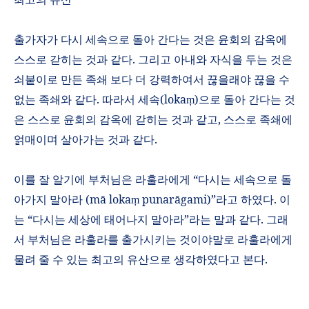
출가자가 다시 세속으로 돌아 간다는 것은 윤회의 감옥에
스스로 갇히는 것과 같다
.
그리고 아내와 자식을 두는 것은
쇠붙이로 만든 족쇄 보다 더 강력하여서 끊을래야 끊을 수
없는 족쇄와 같다
.
따라서 세속
(
loka
)
으로 돌아 간다는 것
ṃ
은 스스로 윤회의 감옥에 갇히는 것과 같고
,
스스로 족쇄에
얽매이며 살아가는 것과 같다
.
이를 잘 알기에 부처님은 라훌라에게
“
다시는 세속으로 돌
아가지 말아라
(m
ā
loka
punar
ā
gami
)”
라고 하였다
.
이
ṃ
는
“
다시는 세상에 태어나지 말아라
”
라는 말과 같다
.
그래
서 부처님은 라훌라를
출가시키는 것이야말로 라훌라에게
물려 줄 수 있는 최고의 유산으로 생각하였다고 본다
.