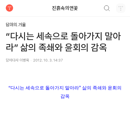
검색하기
진흙속의연꽃
티스토리
담마의 거울
“다시는 세속으로 돌아가지 말아
라” 삶의 족쇄와 윤회의 감옥
담마다사 이병욱
2012. 10. 3. 14:37
“
다시는 세속으로 돌아가지 말아라
”
삶의 족쇄와 윤회의
감옥