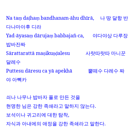
Na ta
da
ha
bandhanam-
ā
hu dh
ī
r
ā
,
나 땅 달항 반
ṃ
ḷ
ṃ
다나마아후 디라
Yad-
ā
yasa
d
ā
ruja
babbajañ-ca,
야다야상 다루장
ṃ
ṃ
밥바잔짜
S
ā
rattaratt
ā
ma
iku
alesu
사랏따랏따 마니꾼
ṇ
ṇḍ
달레수
Puttesu d
ā
resu ca y
ā
apekh
ā
뿥떼수 다레수 짜
야 아뻭카
쇠나 나무나 밥바자 풀로 만든 것을
현명한 님은 강한 족쇄라고 말하지 않는다
.
보석이나 귀고리에 대한 탐착
,
자식과 아내에의 애정을 강한 족쇄라고 말한다
.