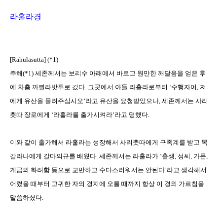
라훌라경
[Rahulasutta] (*1)
주해
(*1)
세존께서는 보리수 아래에서 바르고 원만한 깨달음을 얻은 후
에 차츰 까삘라밧투로 갔다
.
그곳에서 아들 라훌라로부터 ‘수행자여
,
저
에게 유산을 물려주십시오’라고 유산을 요청받았으나
,
세존께서는 사리
뿟따 장로에게 ‘라훌라를 출가시켜라’라고 명했다
.
이와 같이 출가해서 라훌라는 성장해서 사리뿟따에게 구족계를 받고 목
갈라나에게 갈마의규를 배웠다
.
세존께서는 라훌라가 ‘출생
,
성씨
,
가문
,
계급의 화려함 등으로 교만하고 수다스러워서는 안된다’라고 생각해서
어렸을 때부터 고귀한 자의 경지에 오를 때까지 항상 이 경의 가르침을
말씀하셨다
.