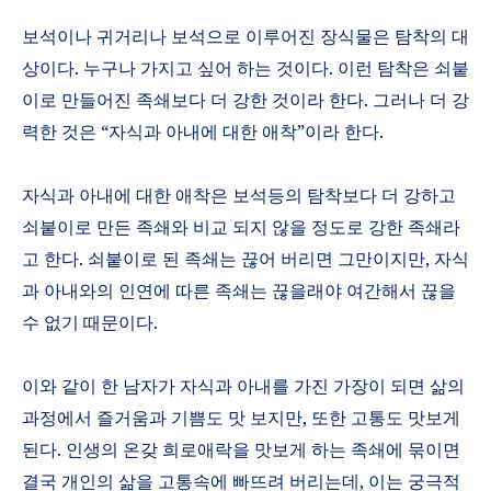
보석이나 귀거리나 보석으로 이루어진 장식물은 탐착의 대
상이다
.
누구나 가지고 싶어 하는 것이다
.
이런 탐착은 쇠붙
이로 만들어진 족쇄보다 더 강한 것이라 한다
.
그러나 더 강
력한 것은
“
자식과 아내에 대한 애착
”
이라 한다
.
자식과 아내에 대한 애착은 보석등의 탐착보다 더 강하고
쇠붙이로 만든 족쇄와 비교 되지 않을 정도로 강한 족쇄라
고 한다
.
쇠붙이로 된 족쇄는 끊어 버리면 그만이지만
,
자식
과 아내와의 인연에 따른 족쇄는 끊을래야 여간해서 끊을
수 없기 때문이다
.
이와 같이 한 남자가 자식과 아내를 가진 가장이 되면 삶의
과정에서 즐거움과 기쁨도 맛 보지만
,
또한 고통도 맛보게
된다
.
인생의 온갖 희로애락을 맛보게 하는 족쇄에 묶이면
결국 개인의 삶을 고통속에 빠뜨려 버리는데
,
이는 궁극적