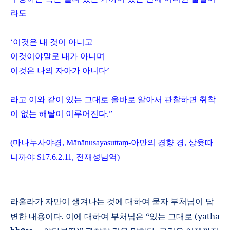
라도
‘
이것은 내 것이 아니고
이것이야말로 내가 아니며
이것은 나의 자아가 아니다
’
라고 이와 같이 있는 그대로 올바로 알아서 관찰하면 취착
이 없는 해탈이 이루어진다
.”
(
마나누사야경
, M
ā
n
ā
nusayasutta
ṃ
-
아만의 경향 경
,
상윳따
니까야
S17.6.2.11,
전재성님역
)
라훌라가 자만이 생겨나는 것에 대하여 묻자 부처님이 답
변한 내용이다
.
이에 대하여 부처님은
“
있는 그대로
(yath
ā