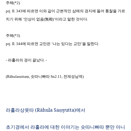
주해
(*2)
prj. II. 343
에 따르면 이와 같이 근본적인 삼매의 경지에 들어 통찰을 가르
치기 위해 ‘인상이 없음
(
無相
)
’이라고 말한 것이다
.
주해
(*3)
prj. II. 344
에 따르면 교만은 ‘나는 있다는 교만’을 말한다
.
-
라훌라의 경이 끝났다
. -
(Rāhulasutta
ṃ
,
숫따니빠따
Sn2.11,
전재성님역
)
라훌라상윳따
(R
ā
hula Sa
yutta)
에서
ṃ
초기경에서 라훌라에 대한 이야기는 숫따니빠따 뿐만 아니