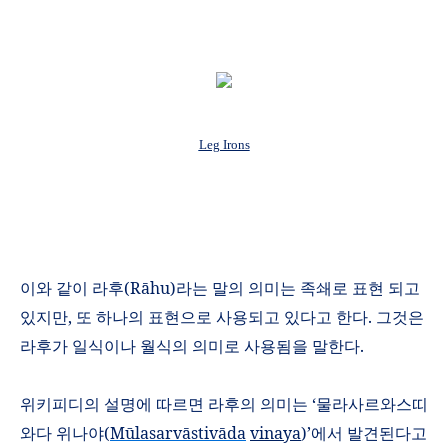
Leg Irons
이와 같이 라후
(R
ā
hu)
라는 말의
의미는 족쇄로 표현 되고
있지만
,
또 하나의 표현으로 사용되고 있다고 한다
.
그것은
라후가 일식이나 월식의 의미로 사용됨을 말한다
.
위키피디의 설명에 따르면 라후의 의미는
‘
물라사르와스띠
와다 위나야
(
M
ū
lasarv
ā
stiv
ā
da
vinaya
)’
에서 발견된다고