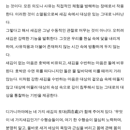
는 것이다
.
모든 의도나 사유는 직접적인 체험을 방해하는 장애로서 작용
한다
.
이러한 것이 소멸됨으로써 새김 속에서 대상은 있는 그대로 나타난
다
.
그렇다고 해서 새김은 그냥 수동적인 관찰로 머무는 것이 아니다
.
오히려
새김은 강력한 기능을 발휘한다
.
그것은 우리를 현실 속에 닻을 내리게
하며
,
사유작용과 더불어 존재하지 않는 시간 속에 방황하게 두지 않는
다
.
새김이 없는 마음은 호박에 비유되고
,
새김을 수반하는 마음은 돌에 비유
된다
.
호박은 수면 위를 떠다니지만 돌은 물 밑바닥에 이를 때까지 가라
앉는다
.
이처럼 강한 새김을 수반하는 마음은 대상의 겉모습 속에 떠돌지
않고 대상에 머물러 대상의 속성 속으로 깊이 침투해서 있는 그대로의 대
상을 통찰하는 기반을 제공한다
.
디가니까야에는 네 가지 새김의 토대
(
四念處
)
가 함께 주어져 있다
.
‘무엇
이 네 가지새김인가
?
수행승들이여
,
여기 한 수행승이 열심히 노력하며
,
분명히 알고
,
올바로 새겨 세상의 욕망과 근심을 버리고 몸에 관해 몸의