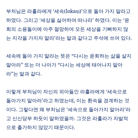
부처님은 라훌라에게
‘
세속
(loka
)’
으로 돌아 가지 말라고
ṃ
하였다
.
그리고
‘
세상을 싫어하여 떠나라
’
하였다
.
이는
‘
윤
회의 소용돌이에 아주 절망하여 모든 세상을 기뻐하지 않
는 지각을 가지자 말라
’
라는 말과 같다고 주석에 쓰여 있다
.
세속에 돌아 가지 말라는 뜻은
“
다시는 윤회하는 삶을 살지
말아라
”
또는 더 나아가
“
다시는 세상에 태어나지 말아
라
”
는 말과 같다
.
이렇게 부처님이 자신의 외아들인 라훌라에게
‘
세속으로
돌아가지 말아라
’
라고 하였는데
,
이는 환속을 경계하는 것
이다
.
그렇다면 왜 부처님은
‘
세속으로 돌아가지 말아라
’
라
고 신신당부 하듯이 말하였을까
.
그것은 라훌라가 자발적
으로 출가하지 않았기 때문이다
.