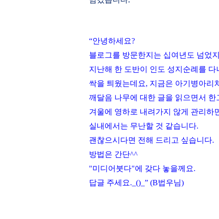
“
안녕하세요
?
블로그를 방문한지는 십여년도 넘었지
지난해 한 도반이 인도 성지순례를 
싹을 틔웠는데요
,
지금은 아기병아리처
깨달음 나무에 대한 글을 읽으면서 한
겨울에 영하로 내려가지 않게 관리하면
실내에서는 무난할 것 같습니다
.
괜찮으시다면 전해 드리고 싶습니다
.
방법은 간단
^^
"
미디어붓다
"
에 갖다 놓을께요
.
답글 주세요
._()_” (B
법우님
)