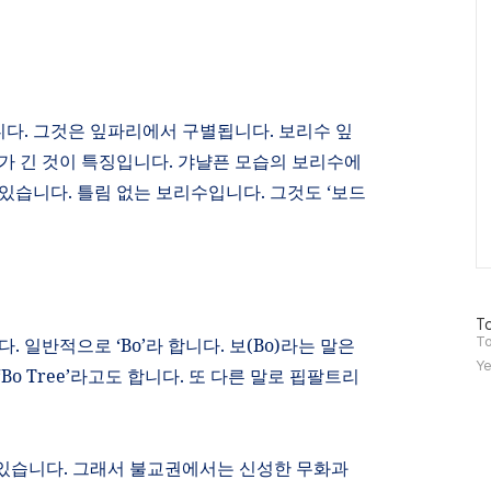
니다
.
그것은 잎파리에서 구별됩니다
.
보리수 잎
가 긴 것이 특징입니다
.
갸냘픈 모습의 보리수에
 있습니다
.
틀림 없는 보리수입니다
.
그것도
‘
보드
방
To
문
니다
.
일반적으로
‘Bo’
라 합니다
.
보
(Bo)
라는 말은
To
자
Ye
‘Bo Tree’
라고도 합니다
.
또 다른 말로 핍팔트리
수
 있습니다
.
그래서 불교권에서는 신성한 무화과