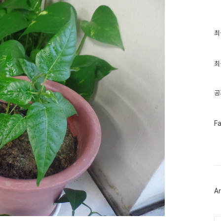
최
최
근
글
과
인
최
기
글
공
페
F
이
스
북
트
위
터
플
러
Ar
그
인
Ca