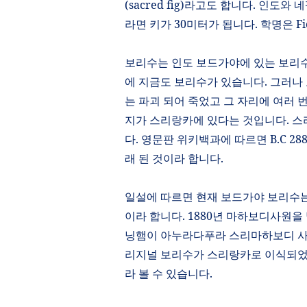
(sacred fig)
라고도 합니다
.
인도와 네
라면 키가
30
미터가 됩니다
.
학명은
Fi
보리수는 인도 보드가야에 있는 보리
에 지금도 보리수가 있습니다
.
그러나
는 파괴 되어 죽었고 그 자리에 여러 
지가 스리랑카에 있다는 것입니다
.
스
다
.
영문판 위키백과에 따르면
B.C 28
래 된 것이라 합니다
.
일설에 따르면 현재 보드가야 보리수
이라 합니다
. 1880
년 마하보디사원을 
닝햄이
아누라다푸라 스리마하보디 
리지널 보리수가 스리랑카로 이식되
라 볼 수 있습니다
.