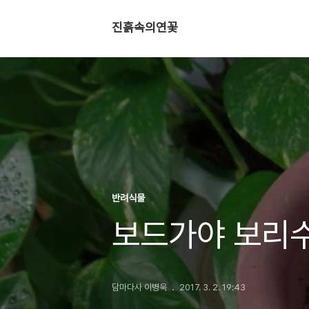
진흙속의연꽃
반려식물
보드가야 보리
담마다사 이병욱
2017. 3. 2. 19:43