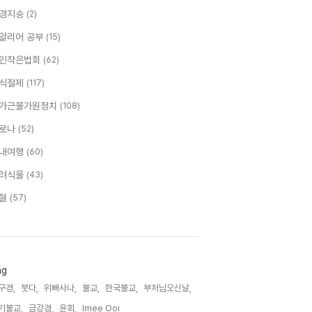
경지송
(2)
알리어 공부
(15)
인작은법회
(62)
식절제
(117)
가근불가원정치
(108)
로나
(52)
내여행
(60)
려식물
(43)
혈
(57)
ag
구경,
붓다,
위빠사나,
불교,
한국불교,
부처님오신날,
기불교,
금강경,
윤회,
Imee Ooi,