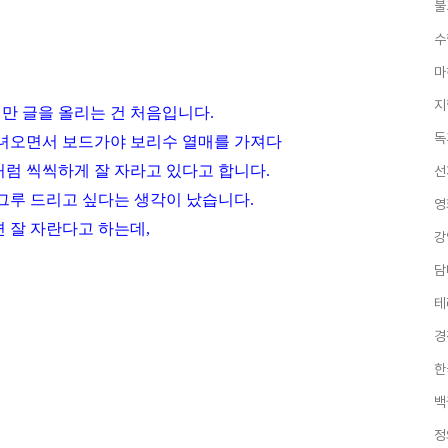
불
수
마
지
만 글을 올리는 건 처음입니다
.
독
다녀오면서 보드가야 보리수 열매를 가져다
럼 씩씩하게 잘 자라고 있다고 합니다
.
선
그루 드리고 싶다는 생각이 났습니다
.
영
 잘 자란다고 하는데
,
강
담
테
경
한
백
정