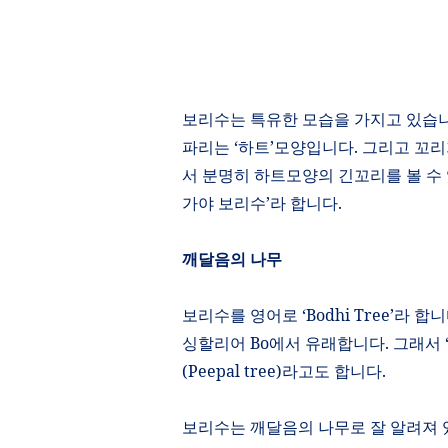
보리수는 특유한 모습을 가지고 있습
파리는
‘
하트
’
모양입니다
.
그리고 꼬리
서 분명히 하트모양의 긴꼬리를 볼 수
가야 보리수
’
라 합니다
.
깨달음의 나무
보리수를 영어로
‘Bodhi Tree’
라 합
싱할리어
Bo
에서 유래합니다
.
그래서
(Peepal tree)
라고도 합니다
.
보리수는 깨달음의 나무로 잘 알려져