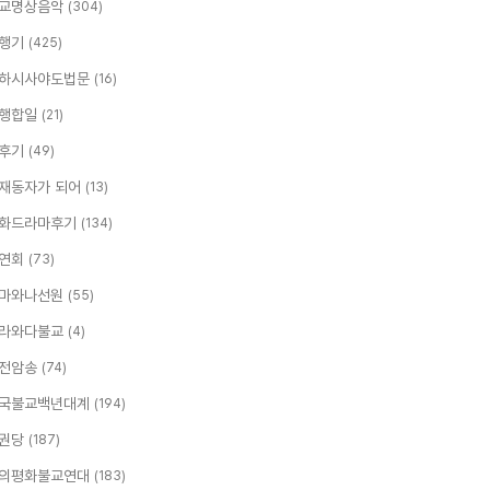
교명상음악
(304)
행기
(425)
하시사야도법문
(16)
행합일
(21)
후기
(49)
재동자가 되어
(13)
화드라마후기
(134)
연회
(73)
마와나선원
(55)
라와다불교
(4)
전암송
(74)
국불교백년대계
(194)
권당
(187)
의평화불교연대
(183)