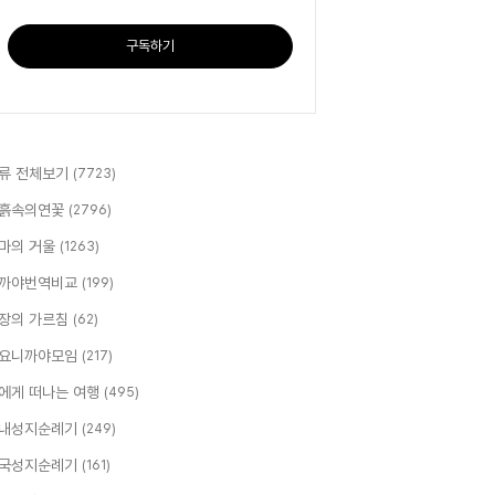
구독하기
류 전체보기
(7723)
흙속의연꽃
(2796)
마의 거울
(1263)
까야번역비교
(199)
장의 가르침
(62)
요니까야모임
(217)
에게 떠나는 여행
(495)
내성지순례기
(249)
국성지순례기
(161)