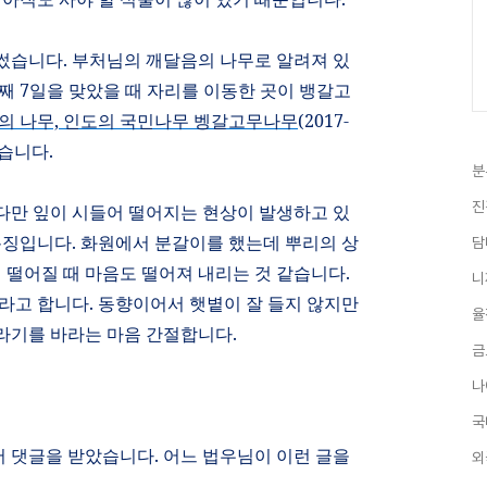
 썼습니다
.
부처님의 깨달음의 나무로 알려져 있
번째
7
일을 맞았을 때 자리를 이동한 곳이 뱅갈고
의
나무,
인도의
국민나무
벵갈고무나무
(2017-
있습니다
.
분
진
다만 잎이 시들어 떨어지는 현상이 발생하고 있
 특징입니다
.
화원에서 분갈이를 했는데 뿌리의 상
담
 떨어질 때 마음도 떨어져 내리는 것 같습니다
.
니
두라고 합니다
.
동향이어서 햇볕이 잘 들지 않지만
율
라기를 바라는 마음 간절합니다
.
금
나
국
서 댓글을 받았습니다
.
어느 법우님이 이런 글을
외