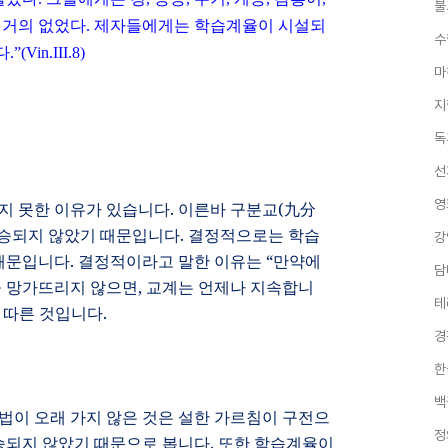
불
 거의 없었다
.
제자들에게는 학습계율이 시설되
수
다
.”(Vin.III.8)
마
지
독
선
영
가지 못한 이유가 있습니다
.
이른바 구분교
(
九分
전승되지 않았기 때문입니다
.
결정적으로는 학습
강
때문입니다
.
결정적이라고 말한 이유는
“
만약에
담
 망가뜨리지 않으면
,
교계는 언제나 지속합니
테
 따른 것입니다
.
경
한
백
교법이 오래 가지 않은 것은 설한 가르침이 구전으
정
승되지 않았기 때문으로 봅니다
.
또한 학습계율이