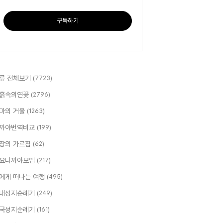
구독하기
류 전체보기
(7723)
흙속의연꽃
(2796)
마의 거울
(1263)
까야번역비교
(199)
장의 가르침
(62)
요니까야모임
(217)
에게 떠나는 여행
(495)
내성지순례기
(249)
국성지순례기
(161)