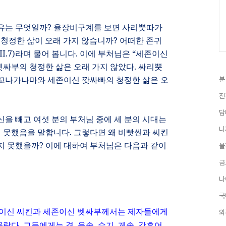
이유는 무엇일까
?
율장비구계를 보면 사리뿟따가
 청정한 삶이 오래 가지 않습니까
?
어떠한 존귀
II.7)
라며 물어 봅니다
.
이에 부처님은
“
세존이신
싸부의 청정한 삶은 오래 가지 않았다
.
싸리뿟
꼬나가나마와 세존이신 깟싸빠의 청정한 삶은 오
분
진
담
신을 빼고 여섯 분의 부처님 중에 세 분의 시대는
니
지 못했음을 말합니다
.
그렇다면 왜 비빳씬과 씨킨
지 못했을까
?
이에 대하여 부처님은 다음과 같이
율
금
나
국
이신 씨킨과 세존이신 벳싸부께서는 제자들에게
외
몰랐다
.
그들에게는 경
,
응송
,
수기
,
게송
,
감흥어
,