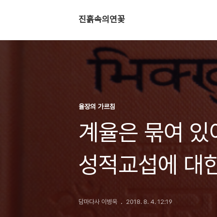
진흙속의연꽃
율장의 가르침
계율은 묶여 있
성적교섭에 대
담마다사 이병욱
2018. 8. 4. 12:19