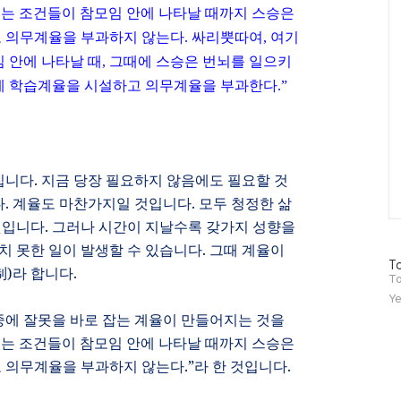
키는 조건들이 참모임 안에 나타날 때까지 스승은
 의무계율을 부과하지 않는다
.
싸리뿟따여
,
여기
 안에 나타날 때
,
그때에 스승은 번뇌를 일으키
게 학습계율을 시설하고 의무계율을 부과한다
.”
집니다
.
지금 당장 필요하지 않음에도 필요할 것
다
.
계율도 마찬가지일 것입니다
.
모두 청정한 삶
것입니다
.
그러나 시간이 지날수록 갖가지 성향을
치 못한 일이 발생할 수 있습니다
.
그때 계율이
방
To
制
)
라 합니다
.
문
To
자
Ye
수
에 잘못을 바로 잡는 계율이 만들어지는 것을
는 조건들이 참모임 안에 나타날 때까지 스승은
 의무계율을 부과하지 않는다
.”
라 한 것입니다
.