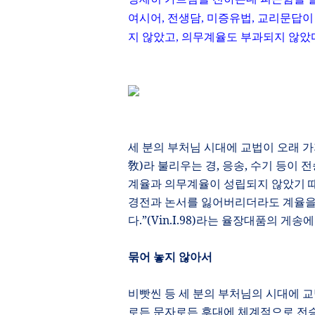
여시어
,
전생담
,
미증유법
,
교리문답이
지 않았고
,
의무계율도 부과되지 않았
세 분의 부처님 시대에 교법이 오래 
敎
)
라 불리우는 경
,
응송
,
수기 등이 
계율과 의무계율이 성립되지 않았기 
경전과 논서를 잃어버리더라도 계율을
다
.”(
Vin.I.98
)
라는 율장대품의 게송에
묶어 놓지 않아서
비빳씬 등 세 분의 부처님의 시대에 
로든 문자로든 후대에 체계적으로 전