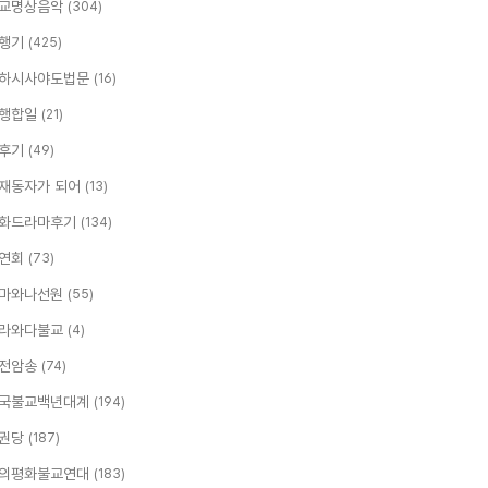
교명상음악
(304)
행기
(425)
하시사야도법문
(16)
행합일
(21)
후기
(49)
재동자가 되어
(13)
화드라마후기
(134)
연회
(73)
마와나선원
(55)
라와다불교
(4)
전암송
(74)
국불교백년대계
(194)
권당
(187)
의평화불교연대
(183)