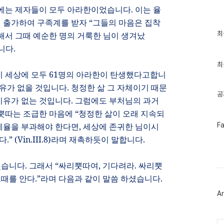
에는 제자들이 모두 아라한이었습니다
.
이는 율
 출가하여 구족계를 받자
“
그들의 마음은 집착
최
최
해서 그때 예순한 명의 거룩한 님이 생겨났
근
습니다
.
글
과
인
최
기
이 세상에 모두
61
명의 아라한이 탄생했다고합니
글
유가 없을 것입니다
.
청정한 삶 그 자체이기 때문
공
이유가 없는 것입니다
.
그럼에도 부처님의 과거
리뿟따는 조급한 마음에
“
청정한 삶이 오래 지속되
페
계율을 부과해야 한다면
,
세상에 존귀한 님이시
F
이
니다
.” (Vin.III.8)
라며 재촉하듯이 말합니다
.
스
북
트
위
챘습니다
.
그래서
“
싸리뿟따여
,
기다려라
.
싸리뿟
터
그때를 안다
.”
라며 다음과 같이 말씀 하셨습니다
.
플
러
Ar
그
인
Ca