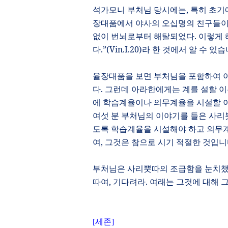
석가모니 부처님 당시에는
,
특히 초기
장대품에서 야사의 오십명의 친구들이
없이 번뇌로부터 해탈되었다
.
이렇게 
다
.”(Vin.I.20)
라
한 것에서 알 수 있
율장대품을 보면 부처님을 포함하여 
다
.
그런데 아라한에게는 계를 설할 이
에 학습계율이나 의무계율을 시설할 
여섯 분 부처님의 이야기를 들은 사
도록 학습계율을 시설해야 하고 의무
여
,
그것은 참으로 시기 적절한 것입
부처님은 사리뿟따의 조급함을 눈치
따여
,
기다려라
.
여래는 그것에 대해 
[
세존
]