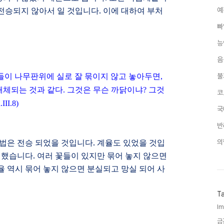
전승되지 않아서 일 것입니다
.
이에 대하여 부처
예
빠
능
음
들이 나무판위에 실로 잘 묶이지 않고 놓아두면
,
불
해체되는 것과 같다
.
그것은 무슨 까닭이냐
?
그것
코
.III.8)
국
반
교법은 전승 되었을 것입니다
.
계율도 있었을 것입
의
 했습니다
.
여러 꽃들이 있지만 묶어 놓지 않으면
 역시 묶어 놓지 않으면 분실되고 망실 되어 사
T
Im
금