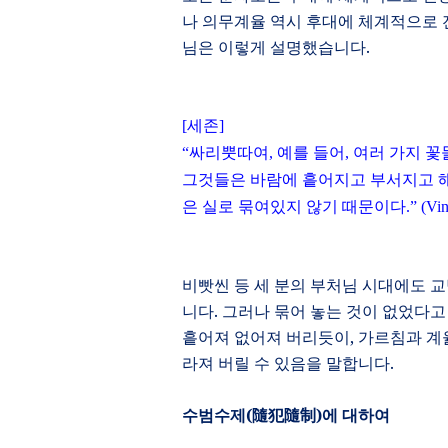
나 의무계율 역시 후대에 체계적으로 
님은 이렇게 설명했습니다
.
[
세존
]
“
싸리뿟따여
,
예를 들어
,
여러 가지 꽃
그것들은 바람에 흩어지고 부서지고 
은 실로 묶여있지 않기 때문이다
.” (Vin
비빳씬 등 세 분의 부처님 시대에도 
니다
.
그러나 묶어 놓는 것이 없었다고
흩어져 없어져 버리듯이
,
가르침과 계율
라져 버릴 수 있음을 말합니다
.
수범수제
(
隨犯隨制
)
에 대하여