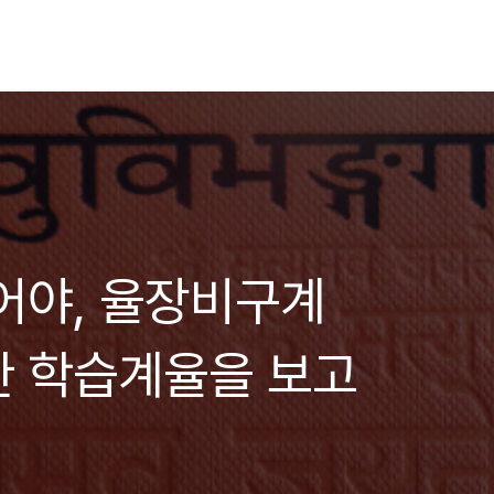
어야, 율장비구계
한 학습계율을 보고