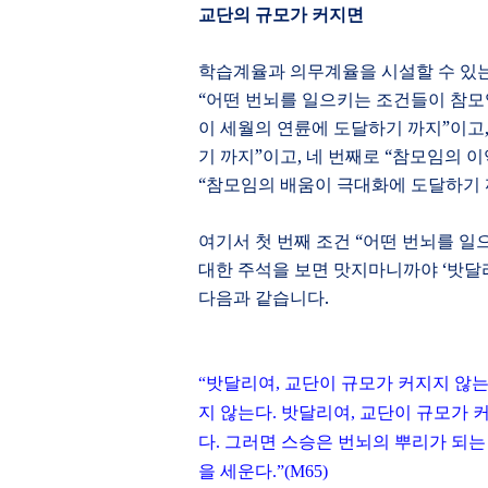
교단의 규모가 커지면
학습계율과 의무계율을 시설할 수 있는
“
어떤 번뇌를 일으키는 조건들이 참모
이 세월의 연륜에 도달하기 까지
”
이고
기 까지
”
이고
,
네 번째로
“
참모임의 이
“
참모임의 배움이 극대화에 도달하기
여기서 첫 번째 조건
“
어떤 번뇌를 일
대한 주석을 보면 맛지마니까야
‘
밧달
다음과 같습니다
.
“
밧달리여
,
교단이 규모가 커지지 않는
지 않는다
.
밧달리여
,
교단이 규모가 
다
.
그러면 스승은 번뇌의 뿌리가 되는
을 세운다
.”(M65)