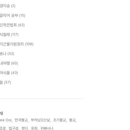
경지송
(2)
알리어 공부
(15)
인작은법회
(62)
식절제
(117)
가근불가원정치
(108)
로나
(52)
내여행
(60)
려식물
(43)
혈
(57)
ag
ee Ooi,
한국불교,
부처님오신날,
초기불교,
불교,
강경,
법구경,
붓다,
윤회,
위빠사나,