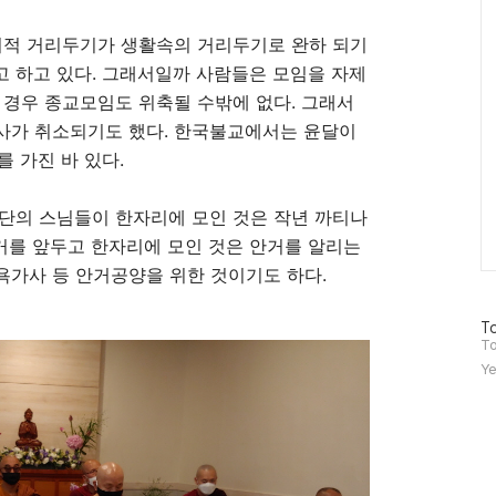
회적 거리두기가 생활속의 거리두기로 완하 되기
고 하고 있다
.
그래서일까 사람들은 모임을 자제
 경우 종교모임도 위축될 수밖에 없다
.
그래서
사가 취소되기도 했다
.
한국불교에서는 윤달이
를 가진 바 있다
.
단의 스님들이 한자리에 모인 것은 작년 까티나
거를 앞두고 한자리에 모인 것은 안거를 알리는
욕가사 등 안거공양을 위한 것이기도 하다
.
방
To
문
To
자
Ye
수