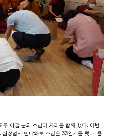
모두 아홉 분의 스님이 자리를 함께 했다
.
이번
.
삼장법사 빤냐와로 스님은
33
안거를 했다
.
율