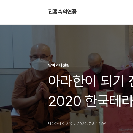
진흙속의연꽃
담마와나선원
아라한이 되기 
2020 한국테
담마다사 이병욱
2020. 7. 6. 14:09