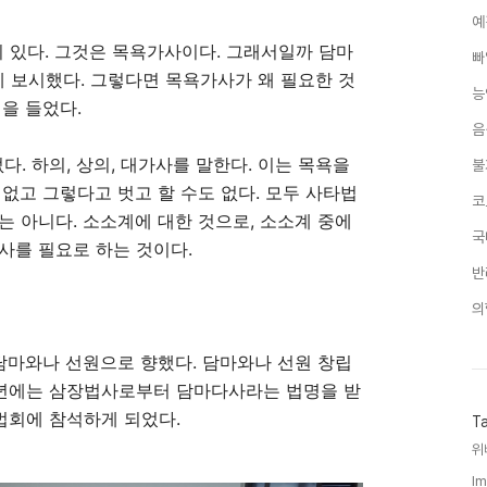
예
이 있다
.
그것은 목욕가사이다
.
그래서일까 담마
빠
에 보시했다
.
그렇다면 목욕가사가 왜 필요한 것
능
법을 들었다
.
음
없다
.
하의
,
상의
,
대가사를 말한다
.
이는 목욕을
불
 없고 그렇다고 벗고 할 수도 없다
.
모두 사타법
코
는 아니다
.
소소계에 대한 것으로
,
소소계 중에
국
사를 필요로 하는 것이다
.
반
의
 담마와나 선원으로 향했다
.
담마와나 선원 창립
년에는 삼장법사로부터 담마다사라는 법명을 받
법회에 참석하게 되었다
.
T
위
Im