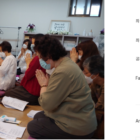
최
최
근
글
과
인
최
기
글
공
페
F
이
스
북
트
위
터
플
러
Ar
그
인
Ca