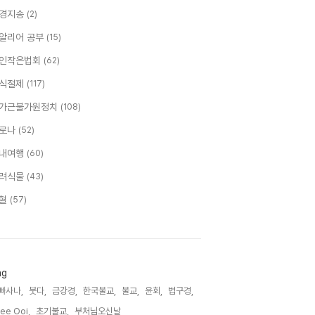
경지송
(2)
알리어 공부
(15)
인작은법회
(62)
식절제
(117)
가근불가원정치
(108)
로나
(52)
내여행
(60)
려식물
(43)
혈
(57)
ag
빠사나,
붓다,
금강경,
한국불교,
불교,
윤회,
법구경,
ee Ooi,
초기불교,
부처님오신날,