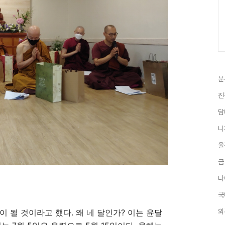
분
진
담
니
율
금
나
국
이 될 것이라고 했다
.
왜 네 달인가
?
이는 윤달
외