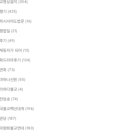
교명상음악
(304)
행기
(425)
하시사야도법문
(16)
행합일
(21)
후기
(49)
재동자가 되어
(13)
화드라마후기
(134)
연회
(73)
마와나선원
(55)
라와다불교
(4)
전암송
(74)
국불교백년대계
(194)
권당
(187)
의평화불교연대
(183)