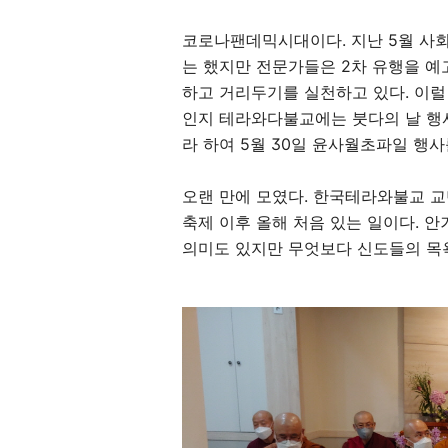
코로나팬데믹시대이다
.
지난
5
월 사
는 했지만 전문가들은
2
차 유행을 예
하고 거리두기를 실천하고 있다
.
이럴
인지 테라와다불교에는 붓다의 날 행
라 하여
5
월
30
일 윤사월초파일 행사
오랜 만에 모였다
.
한국테라와불교 교
축제 이후 올해 처음 있는 일이다
.
안
의미도 있지만 무엇보다 신도들의 목