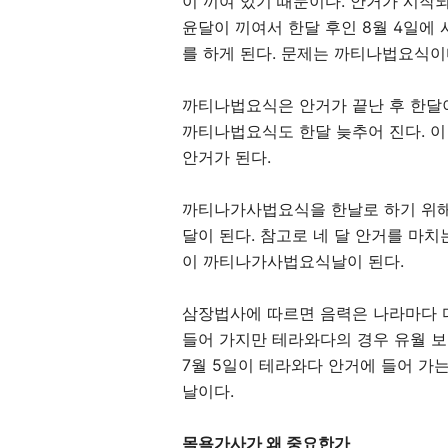
이 끼여 있기 때문이다
.
안거가 시작
윤달이 끼여서 한달 후인
8
월
4
일에 
를 하게 된다
.
문제는 까티나법요식이
까티나법요식은 안거가 끝난 후 한달
까티나법요식도 한달 늦추어 진다
.
이
안거가 된다
.
까티나가사법요식을 한날로 하기 위
달이 된다
.
참고로 네 달 안거를 마치
이 까티나가사법요식날이 된다
.
삼장법사에 따르면 음력은 나라마다 
들어 가지만 테라와다의 경우 유월 
7
월
5
일이 테라와다 안거에 들어 가
날이다
.
목욕가사가 왜 중요한가