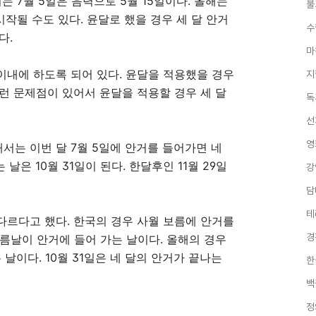
되는
7
월
5
일은 음력으로
5
월
15
일이다
.
올해는
불
시작될 수도 있다
.
윤달로 했을 경우 세 달 안거
수
다
.
마
이내에 하도록 되어 있다
.
윤달을 적용했을 경우
지
런 문제점이 있어서 윤달을 적용할 경우 세 달
독
선
영
해서는 이번 달
7
월
5
일에 안거를 들어가면 네
는 날은
10
월
31
일이 된다
.
한달후인
11
월
29
일
강
담
테
다르다고 했다
.
한국의 경우 사월 보름에 안거를
경
보름날이 안거에 들어 가는 날이다
.
올해의 경우
는 날이다
. 10
월
31
일은 네 달의 안거가 끝나는
한
백
정