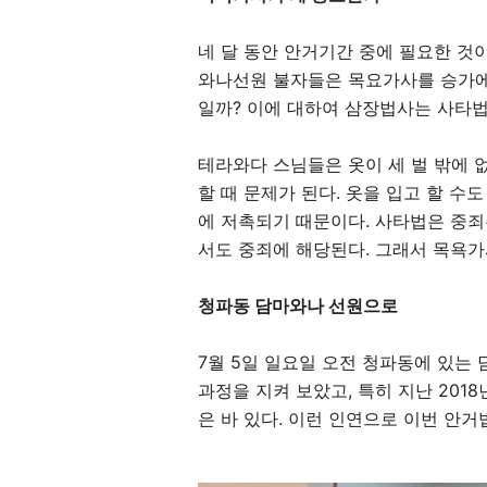
네 달 동안 안거기간 중에 필요한 것
와나선원 불자들은 목요가사를 승가
일까
?
이에 대하여 삼장법사는 사타
테라와다 스님들은 옷이 세 벌 밖에 
할 때 문제가 된다
.
옷을 입고 할 수도
에 저촉되기 때문이다
.
사타법은 중죄
서도 중죄에 해당된다
.
그래서 목욕가
청파동 담마와나 선원으로
7
월
5
일 일요일 오전 청파동에 있는
과정을 지켜 보았고
,
특히 지난
2018
은 바 있다
.
이런 인연으로 이번 안거