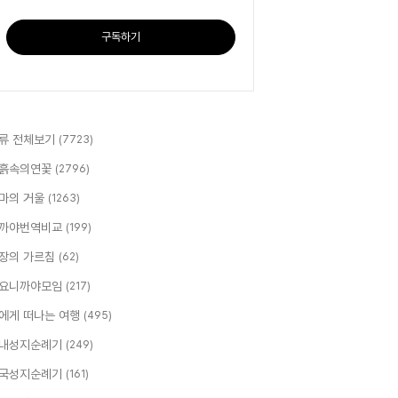
구독하기
류 전체보기
(7723)
흙속의연꽃
(2796)
마의 거울
(1263)
까야번역비교
(199)
장의 가르침
(62)
요니까야모임
(217)
에게 떠나는 여행
(495)
내성지순례기
(249)
국성지순례기
(161)