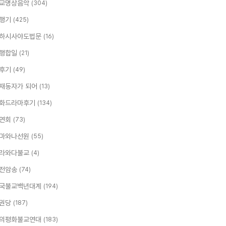
교명상음악
(304)
행기
(425)
하시사야도법문
(16)
행합일
(21)
후기
(49)
재동자가 되어
(13)
화드라마후기
(134)
연회
(73)
마와나선원
(55)
라와다불교
(4)
전암송
(74)
국불교백년대계
(194)
권당
(187)
의평화불교연대
(183)