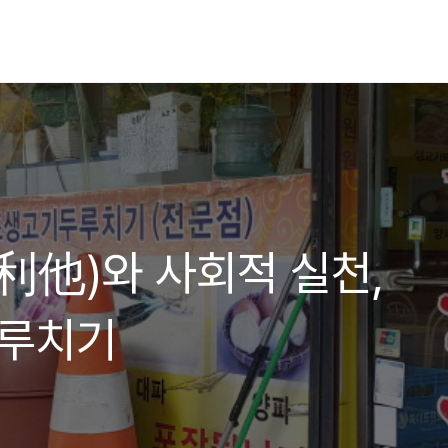
他)와 사회적 실천,
두루치기