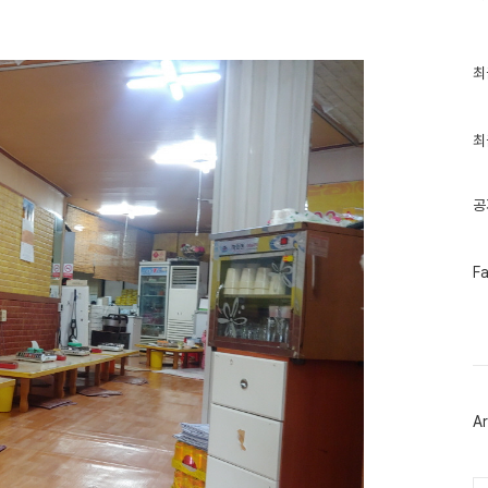
최
최
근
글
과
인
최
기
글
공
페
F
이
스
북
트
위
터
플
러
Ar
그
인
Ca