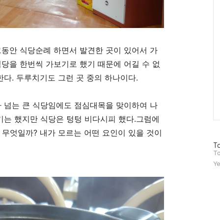
그동안 식당순례 하면서 발견한 곳이 있어서 가
당을 한번씩 가보기로 했기 때문에 어길 수 없
한다
.
두루치기도 그런 곳 중의 하나이다
.
가 넘는 큰 식당임에도 점심대목을 맞이하여 나
기는 했지만 식당은 텅텅 비다시피 했다
.
그럼에
는 무엇일까
?
내가 모르는 어떤 요인이 있을 것이
방
To
문
To
자
Ye
수