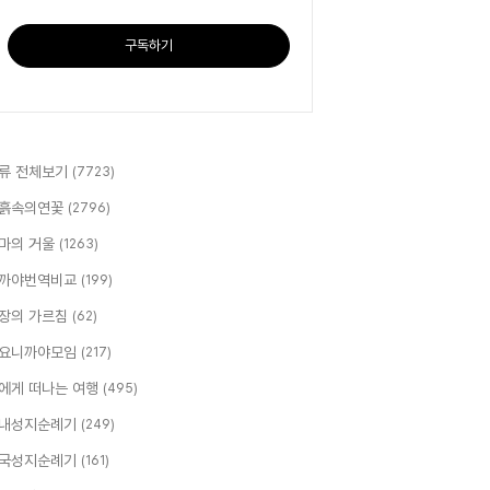
구독하기
류 전체보기
(7723)
흙속의연꽃
(2796)
마의 거울
(1263)
까야번역비교
(199)
장의 가르침
(62)
요니까야모임
(217)
에게 떠나는 여행
(495)
내성지순례기
(249)
국성지순례기
(161)