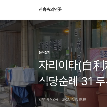
진흙속의연꽃
음식절제
자리이타(自利利
식당순례 31 
담마다사 이병욱
2021. 11. 11. 15:15