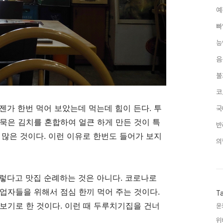
예
빠
능
음
불
코
젠가 한번 먹어 보았는데 먹는데 힘이 든다
.
투
국
묵은 김치를 혼합하여 얼큰 하게 만든 것이 특
반
 많은 것이다
.
이런 이유로 한번도 들어가 보지
의
렇다고 맛집 순례하는 것은 아니다
.
코로나로
업자들을 위해서 점심 한끼 먹어 주는 것이다
.
T
 보기로 한 것이다
.
이런 때 두루치기집을 건너
윤
위