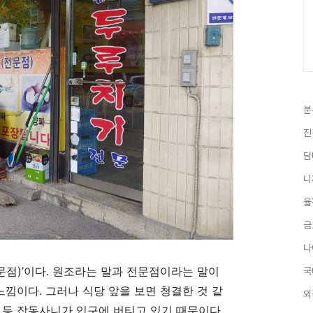
분
진
담
니
율
금
나
문점
)’
이다
.
원조라는 말과 전문점이라는 말이
국
 느낌이다
.
그러나 식당 앞을 보면 청결한 것 같
외
 등 잡동사니가 입구에 버티고 있기 때문이다
.