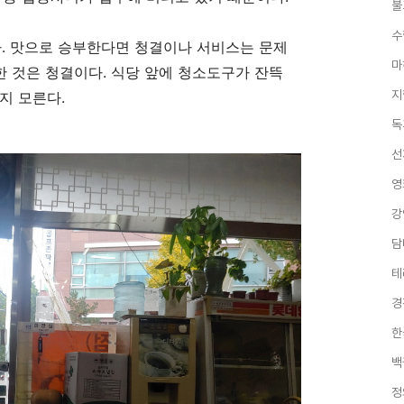
불
수
다
.
맛으로 승부한다면 청결이나 서비스는 문제
마
한 것은 청결이다
.
식당 앞에 청소도구가 잔뜩
지
릴지 모른다
.
독
선
영
강
담
테
경
한
백
정