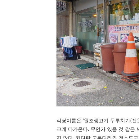
식당이름은
‘
원조생고기 두루치기
(
전
크게 다가온다
.
무언가 있을 것 같은
지 않다
.
커다란 고무다라와 청소도구