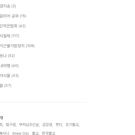
경지송
(2)
알리어 공부
(15)
인작은법회
(62)
식절제
(117)
가근불가원정치
(108)
로나
(52)
내여행
(60)
려식물
(43)
혈
(57)
ag
회,
법구경,
부처님오신날,
금강경,
붓다,
초기불교,
빠사나,
Imee Ooi,
불교,
한국불교,