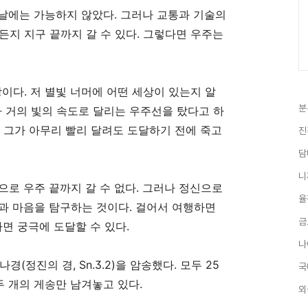
날에는 가능하지 않았다
.
그러나 교통과 기술의
든지 지구 끝까지 갈 수 있다
.
그렇다면 우주는
상이다
.
저 별빛 너머에 어떤 세상이 있는지 알
분
 거의 빛의 속도로 달리는 우주선을 탔다고 하
?
그가 아무리 빨리 달려도 도달하기 전에 죽고
진
담
니
으로 우주 끝까지 갈 수 없다
.
그러나 정신으로
율
과 마음을 탐구하는 것이다
.
걸어서 여행하면
금
하면 궁극에 도달할 수 있다
.
나
다나경
(
정진의 경
, Sn.3.2)
을 암송했다
.
모두
25
국
두 개의 게송만 남겨놓고 있다
.
외