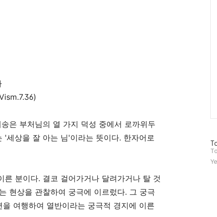
아
(Vism.7.36)
게송은 부처님의 열 가지 덕성 중에서 로까위두
는
'
세상을 잘 아는 님
'
이라는 뜻이다
.
한자어로
방
To
문
To
자
Ye
수
이른 분이다
.
결코 걸어가거나 달려가거나 탈 것
는 현상을 관찰하여 궁극에 이르렀다
.
그 궁극
면을 여행하여 열반이라는 궁극적 경지에 이른