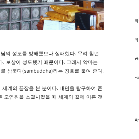
최
최
근
글
과
인
최
기
글
처님의 성도를 방해했으나 실패했다
.
무려 칠년
공
다
.
보살이 성도했기 때문이다
.
그래서 악마는
으로 삼붓다
(sambuddha)
라는 칭호를 붙여 준다
.
페
F
이
스
이 세계의 끝장을 본 분이다
.
내면을 탐구하여 존
북
든 오염원을 소멸시켰을 때 세계의 끝에 이른 것
트
위
터
플
러
Ar
그
인
Ca