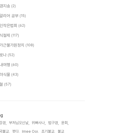
경지송
(2)
알리어 공부
(15)
인작은법회
(62)
식절제
(117)
가근불가원정치
(108)
로나
(52)
내여행
(60)
려식물
(43)
혈
(57)
ag
강경,
부처님오신날,
위빠사나,
법구경,
윤회,
국불교,
붓다,
Imee Ooi,
초기불교,
불교,