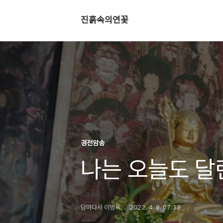
진흙속의연꽃
경전암송
나는 오늘도 달
담마다사 이병욱
2022. 4. 8. 07:33