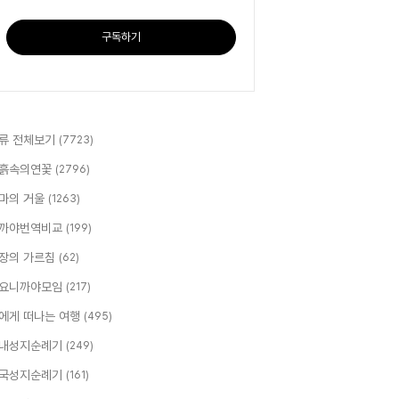
구독하기
류 전체보기
(7723)
흙속의연꽃
(2796)
마의 거울
(1263)
까야번역비교
(199)
장의 가르침
(62)
요니까야모임
(217)
에게 떠나는 여행
(495)
내성지순례기
(249)
국성지순례기
(161)