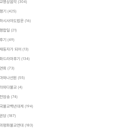
교명상음악
(304)
행기
(425)
하시사야도법문
(16)
행합일
(21)
후기
(49)
재동자가 되어
(13)
화드라마후기
(134)
연회
(73)
마와나선원
(55)
라와다불교
(4)
전암송
(74)
국불교백년대계
(194)
권당
(187)
의평화불교연대
(183)