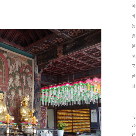
예
빠
능
음
불
코
국
반
의
T
금
한