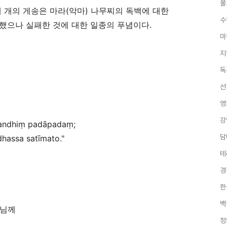
불
네 개의 게송은 마라
(
악마
)
나무찌의 독백에 대한
수
했으나 실패한 것에 대한 일종의 푸념이다
.
마
지
독
선
영
강
andhi
ṃ
padāpada
ṃ
;
담
hassa satīmato."
테
경
한
백
 님께
정