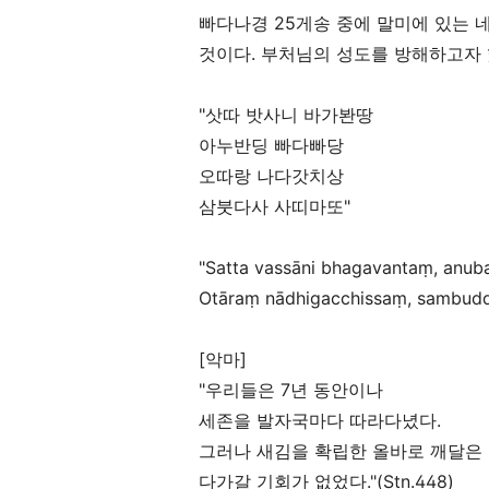
빠다나경
25
게송 중에 말미에 있는 
것이다
.
부처님의 성도를 방해하고자 
"
삿따 밧사니 바가봔땅
아누반딩 빠다빠당
오따랑 나다갓치상
삼붓다사 사띠마또
"
"Satta vassāni bhagavanta
ṃ
, anub
Otāra
ṃ
nādhigacchissa
ṃ
, sambudd
[
악마
]
"
우리들은
7
년 동안이나
세존을 발자국마다 따라다녔다
.
그러나 새김을 확립한 올바로 깨달은
다가갈 기회가 없었다
."(Stn.448)