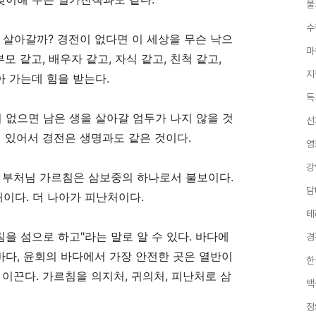
불
수
로 살아갈까
?
경전이 없다면 이 세상을 무슨 낙으
마
부모 같고
,
배우자 같고
,
자식 같고
,
친척 같고
,
지
아 가는데 힘을 받는다
.
독
 없으면 남은 생을 살아갈 엄두가 나지 않을 것
선
 있어서 경전은 생명과도 같은 것이다
.
영
강
.
부처님 가르침은 삼보중의 하나로서 불보이다
.
담
처이다
.
더 나아가 피난처이다
.
테
침을 섬으로 하고
"
라는 말로 알 수 있다
.
바다에
경
바다
,
윤회의 바다에서 가장 안전한 곳은 열반이
한
 이끈다
.
가르침을 의지처
,
귀의처
,
피난처로 삼
백
정