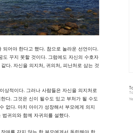
 되어야 한다고 했다
.
참으로 놀라운 선언이다
.
꿈도 꾸지 못할 것이다
.
그럼에도 자신의 수호자
 같다
.
자신을 의지처
,
귀의처
,
피난처로 삼는 것
방
To
 이상적이다
.
그러나 사람들은 자신을 의지처로
문
To
자
지한다
.
그것은 신이 될수도 있고 부처가 될 수도
Ye
수
수 없다
.
마치 아이가 성장해서 부모에게 의지
 법귀의와 함께 자귀의를 설했다
.
.
장애를 갖지 않는 한 부모에게서 독립해야 한