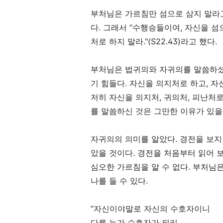
부처님은 가르침만 섬으로 삼지 말라
다
.
그래서
“
수행승들이여
,
자신을 섬
처로 하지 말라
."(S22.43)
라고 했다
.
부처님은 법귀의와 자귀의를 말씀하
기 힘들다
.
자신을 의지처로 하고
,
자
저히 자신을 의지처
,
귀의처
,
피난처로
를 말씀하신 것은 그만한 이유가 있을
자귀의의 의미를 알았다
.
경전을 보지
았을 것이다
.
경전을 처음부터 읽어 
심오한 가르침을 알 수 없다
.
부처님은
나를 들 수 있다
.
“
자신이야말로 자신의 수호자이니
다른 누가 수호자가 되리
.