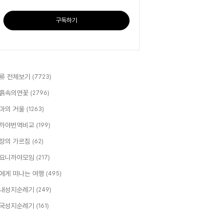
구독하기
류 전체보기
(7723)
흙속의연꽃
(2796)
마의 거울
(1263)
까야번역비교
(199)
장의 가르침
(62)
요니까야모임
(217)
에게 떠나는 여행
(495)
내성지순례기
(249)
국성지순례기
(161)