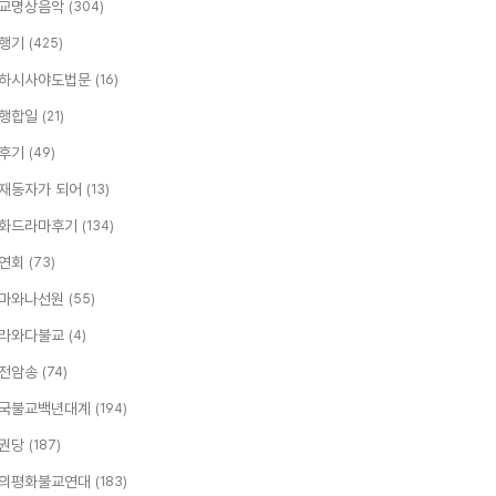
교명상음악
(304)
행기
(425)
하시사야도법문
(16)
행합일
(21)
후기
(49)
재동자가 되어
(13)
화드라마후기
(134)
연회
(73)
마와나선원
(55)
라와다불교
(4)
전암송
(74)
국불교백년대계
(194)
권당
(187)
의평화불교연대
(183)