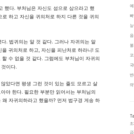
예
고 했다
.
부처님은 자신도 섬으로 삼으라고 했
으로 하고 자신을 귀의처로 하지 다른 것을 귀의
빠
능
음
셨다
.
법귀의는 알 것 같다
.
그러나 자귀의는 알
불
신을 귀의처로 하고
,
자신을 피난처로 하라니
!
도
코
 할 수 없을 것 같다
.
그럼에도 부처님이 자귀의
국
 것이다
.
반
 않았다면 평생 그런 것이 있는 줄도 모르고 살
의
보아야 한다
.
필요한 부분만 읽어서는 부처님의
 왜 자귀의하라고 했을까
?
먼저 법구경 게송 하
T
초
금