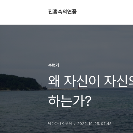
진흙속의연꽃
수행기
왜 자신이 자신
하는가?
담마다사 이병욱
2022. 10. 25. 07:48