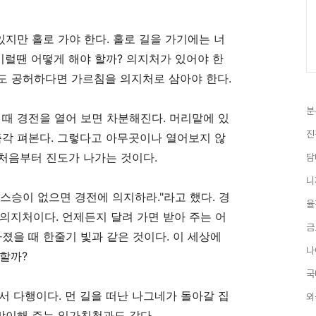
있지만 홀로 가야 한다
.
홀로 길을 가기에는 너
이럴땐 어떻게 해야 할까
?
의지처가 있어야 한
도 공허하다면 가르침을 의지처로 삼아야 한다
.
분
 때 경전을 열어 보면 차분해진다
.
머리맡에 있
진
즉각 펴본다
.
그렇다고 아무곳이나 열어보지 않
처음부터 진도가 나가는 것이다
.
담
니
 스승이 없으면 경전에 의지하라
."
라고 했다
.
경
율
 의지처이다
.
언제든지 달려 가면 받아 주는 어
금
졌을 때 한줄기 빛과 같은 것이다
.
이 세상에
나
량할까
?
국
서 다행이다
.
먼 길을 떠난 나그네가 돌아갈 집
외
맞이해 주는 일가친척과도 같다
.