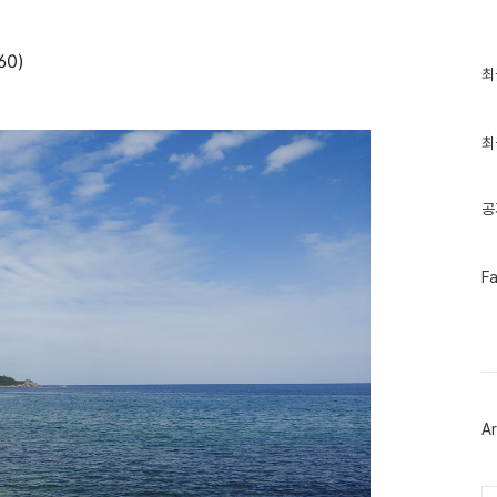
60)
최
최
근
글
과
인
최
기
글
공
페
F
이
스
북
트
위
터
플
러
Ar
그
인
Ca