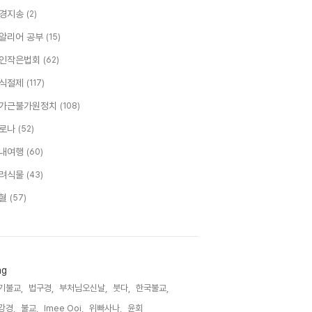
경지송
(2)
알리어 공부
(15)
인작은법회
(62)
식절제
(117)
가근불가원정치
(108)
로나
(52)
내여행
(60)
려식물
(43)
혈
(57)
ag
기불교,
법구경,
부처님오신날,
붓다,
한국불교,
강경,
불교,
Imee Ooi,
위빠사나,
윤회,