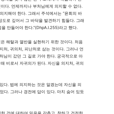
것이다
.
언제까지나 부처님에게 의지할 수 없다
.
 의지해야 한다
.
그래서 주석에서는
“
윤회의 바
 정도로 깊어서 그 바닥을 발견하기 힘들다
.
그래
섬을 만들어야 한다
."(DhpA.I.255)
라고 했다
.
것은 해탈과 열반을 실현하기 위한 것이다
.
처음
의지처
,
귀의처
,
피난처로 삼는 것이다
.
그러나 언
처님이 갔던 그 길로 가야 한다
.
궁극적으로 아
 때 비로서 자귀의가 된다
.
자신을 의지처
,
귀의
 있다
.
법에 의지하는 것은 알겠는데 자신을 의
없었다
.
그러나 경전에 답이 있다
.
마치 숨어 있듯
전한 것에 대하여 믿음을 갖추고
,
착하고 건전한