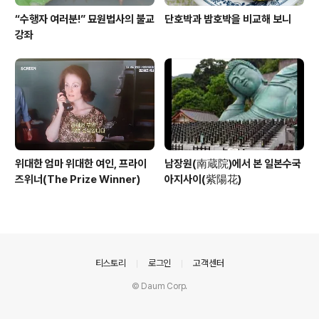
“수행자 여러분!” 묘원법사의 불교
단호박과 밤호박을 비교해 보니
강좌
위대한 엄마 위대한 여인, 프라이
남장원(南蔵院)에서 본 일본수국
즈위너(The Prize Winner)
아지사이(紫陽花)
의안내
티스토리
로그인
고객센터
© Daum Corp.