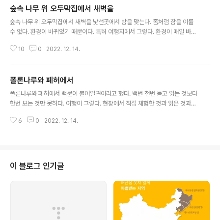
숲속 나무 위 오두막집에서 새벽을
글 내용
숲속 나무 위 오두막집에서 새벽을 낯선곳에서 밤을 맞는다. 좀처럼 잠을 이룰
수 없다. 환경이 바뀌었기 때문이다. 특히 여행지에서 그렇다. 환경이 매일 바뀐
다면 매일 잠을 잘 이룰 수 없을 것이다. 잠못이루는 밤에는 무엇을 해야 할까?
10
0
2022. 12. 14.
어제 이동중에 코키리를 보었다. 폴론나루와에서 숙소로 이동중에 본 것이다.
집채만한 크기의 코키리가 도로에 있었다. 차를 멈추고 사진을 찍고 싶었다. 그
러나 대단히 위험한 행위라고 한다. 코로 칠 수 있기 때문이다. 혜월스님에 따르
폴론나루와 폐허에서
면, 코키리떼가 이동하면 지나갈 때까지 길을 비켜준다고 한다. 이동중에 이곳
글 내용
저곳에서 코키리를 목격한다. 커다란 호수가 있는 곳에 코키리가 있다. 우리나
폴론나루와 폐허에서 백문이 불여일견이라고 했다. 백번 천번 듣고 읽는 것보다
라라면 상상도 할 수 없는 일이다. 아직 개간하지 않은 땅이 많기 때문일 것이다.
한번 보는 것만 못하다. 여행이 그렇다. 현장에서 직접 체험한 것과 읽은 것과는
그러고 보니 ..
차이가 있다. 스리랑카 성지순례 둘째날 오후에는 폴론나루와로 갔다. 미힌탈레
6
0
2022. 12. 14.
에서 이동한 것이다. 이동하다 보니 지대가 점점 높아져 가는 것 같았다. 폴론나
루와는 중부의 내륙 지대가 높은 곳에 있었던 것이다. 폴론나루와에 가려면 입
장료를 내야 한다. 외국인에게는 25불을 받는다. 시기리야와 함께 25불 받는
곳은 스리랑카에서 딱 두 곳뿐이라고 한다. 입장료를 지불하자 전문 가이드가
붙었다. 그는 툭툭을 가지고 있었다. 툭툭을 타고 중세도시의 유적을 둘러 보는
이 블로그 인기글
것이다. 툭툭에는 무려 네 명 탔다. 뒷좌석에는 운전기사 가미니와 김형근 선생
과 내가 탔다. ..