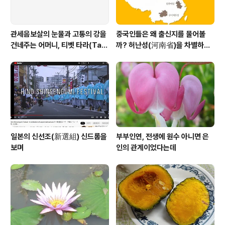
관세음보살의 눈물과 고통의 강을
중국인들은 왜 출신지를 물어볼
건네주는 어머니, 티벳 타라(Tar
까? 허난성(河南省)을 차별하는
a)보살
중국인들
일본의 신선조(新選組) 신드롬을
부부인연, 전생에 원수 아니면 은
보며
인의 관계이었다는데