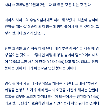
사나 수행방법론
’ 1
권과
2
권보다 더 좋은 것은 없는 것 같다
.
마하시 사야도의 수행지침서대로 따라 해 보았다
.
처음에 방석에
앉았을 때는 잘 집중이 되지 않는데 명칭 붙여서 해 본 것이다
.
그
렇게 했더니 효과가 있었다
.
한번 효과를 보면 계속 하게 된다
.
배의 부품과 꺼짐을 새길 때 명
칭 붙이는 것이다
.
그렇다면 어떻게 명칭 붙여야 할까
?
이에 대하
여
“
마음으로만 새겨야 한다
.”(63-64
쪽
)
라고 했다
.
입으로 명칭
붙이는 것이 아니라 마음으로 명칭 붙이는 것이다
.
명칭 붙여서 새길 때 작위적으로 해서는 안된다
.
그래서
“
부품과
꺼짐을 분명히 하기 위해서 일부러 호흡을 거칠게 해서는 안된다
.
호흡을 일부러 느리게 하거나 빠르게 바꾸어서는 안된다
.”(64
쪽
)
라고 했다
.
평상시 호흡하던 대로 자연스럽게 하면 된다는 것이다
.