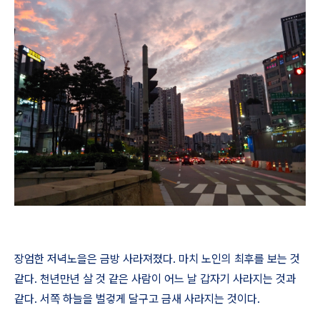
장엄한 저녁노을은 금방 사라져졌다
.
마치 노인의 최후를 보는 것
같다
.
천년만년 살 것 같은 사람이 어느 날 갑자기 사라지는 것과
같다
.
서쪽 하늘을 벌겋게 달구고 금새 사라지는 것이다
.