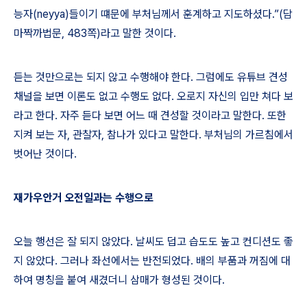
능자
(neyya)
들이기 떄문에 부처님께서 훈계하고 지도하셨다
.”(
담
마짝까법문
, 483
쪽
)
라고 말한 것이다
.
듣는 것만으로는 되지 않고 수행해야 한다
.
그럼에도 유튜브 견성
채널을 보면 이론도 없고 수행도 없다
.
오로지 자신의 입만 쳐다 보
라고 한다
.
자주 듣다 보면 어느 때 견성할 것이라고 말한다
.
또한
지켜 보는 자
,
관찰자
,
참나가 있다고 말한다
.
부처님의 가르침에서
벗어난 것이다
.
재가우안거 오전일과는 수행으로
오늘 행선은 잘 되지 않았다
.
날씨도 덥고 습도도 높고 컨디션도 좋
지 않았다
.
그러나 좌선에서는 반전되었다
.
배의 부품과 꺼짐에 대
하여 명칭을 붙여 새겼더니 삼매가 형성된 것이다
.