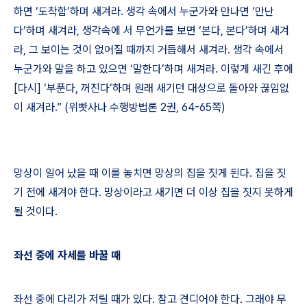
하면
‘
도착함
’
하며 새겨라
.
생각 속에서 누군가와 만나면
‘
만난
다
’
하며 새겨라
,
생각속에 서 무언가를 보면
‘
본다
,
본다
’
하며 새겨
라
,
그 보이는 것이 없어질 때까지 거듭해서 새겨라
.
생각 속에서
누군가와 말을 하고 있으면
‘
말한다
’
하며 새겨라
.
이렇게 새긴 후에
[
다시
] ‘
부푼다
,
꺼진다
’
하며 원래 새기던 대상으로 돌아와 끊임없
이 새겨라
.” (
위빳사나 수행방법론
2
권
, 64-65
쪽
)
망상이 일어 났을 때 이를 놓치면 망상의 집을 짓게 된다
.
집을 짓
기 전에 새겨야 한다
.
망상이라고 새기면 더 이상 집을 짓지 못하게
될 것이다
.
좌선 중에 자세를 바꿀 때
좌선 중에 다리가 저릴 때가 있다
.
참고 견디어야 한다
.
그래야 무