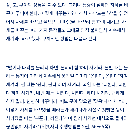
상
,
고
,
무아의 성품을 볼 수 있다
.
그러나 통증이 심하면 자세를 바
꾸어 주어야 한다
.
어떻게 바꾸는가
?
마하시 사야도는
“
참을 수 없
어서 자세를 바꾸고 싶으면 그 마음을
‘
바꾸려 함
’
하며 새기고
,
자
세를 바꾸는 여러 가지 동작들도 그대로 명칭 붙이면서 계속해서
새겨라
.”
라고 했다
.
구체적인 방법은 다음과 같다
.
“
발이나 다리를 올리려 하면
‘
올리려 함
’
하며 새겨라
.
올릴 때는 올
리는 동작에 따라서 계속해서 움직일 때마다
‘
올린다
,
올린다
’
하며
새겨라
.
펼 때는
‘
편다
,
편다
’
하며 새겨라
.
굽힐 때는
‘
굽힌다
,
굽힌
다
’
하며 새겨라
.
내릴 때는
‘
내린다
,
내린다
’
하며 새겨라
.
급하게
하지 말라
.
천천히 바꾸어라
.
어느 곳에 닿으면
‘
닿음
’
하며 새겨라
,
이렇게 자세를 바꾸었을 때라든가 새기다가 저절로 뺏뻣함 등이
사라졌을 때는
‘
부푼다
,
꺼진다
’
하며 원래 새기던 대상으로 돌아와
끊임없이 새겨라
.”(
위빳사나 수행방법론
2
권
, 65-66
쪽
)