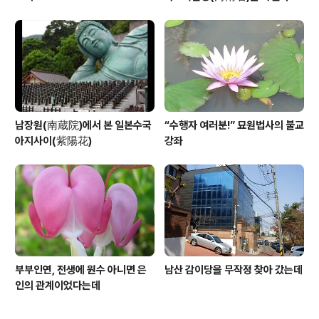
중국인들
남장원(南蔵院)에서 본 일본수국
“수행자 여러분!” 묘원법사의 불교
아지사이(紫陽花)
강좌
부부인연, 전생에 원수 아니면 은
남산 감이당을 무작정 찾아 갔는데
인의 관계이었다는데