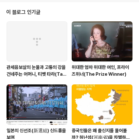
에 나와 행선과 좌선 했다. 현재시각 오전 8시 32분이다.
오전 10에는 나가야 한다. 창동에 가야 한다. 홀로 사는 장
이 블로그 인기글
모댁에 가야 한다. 그렇게 하기 위해서는 속도전 해야 한다.
한시간 반이내에 글을 끝내는 것이다. 페이스북에 어떤 사
람이 글을 남겼다. 수행은 방편이라고 했다. 이는 수행이 충
분조건이 아니라 필요조건임을 말한다. 더 나아가 수행무
용론이라고 볼 수 있..
관세음보살의 눈물과 고통의 강을
위대한 엄마 위대한 여인, 프라이
건네주는 어머니, 티벳 타라(Tar
즈위너(The Prize Winner)
a)보살
일본의 신선조(新選組) 신드롬을
중국인들은 왜 출신지를 물어볼
보며
까? 허난성(河南省)을 차별하는