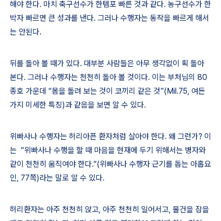
해야 한다
.
마치 축구선수가 한템포 빠른 것과 같다
.
농구선수가 한
박자 빠르면 큰 성과를 낸다
.
그러나 수행자는 동작을 빠르게 해서
는 안된다
.
뒤를 돌아 볼 때가 있다
.
대부분 사람들은 아무 생각없이 획 돌아
본다
.
그러나 수행자는 천천히 돌아 볼 것이다
.
이는 부처님의
80
종호 가운데
“
몸을 돌려 보는 것이 코끼리 같은 것
”(Mil.75,
여든
가지 미세한 특징
)
과 같음을 보면 알 수 있다
.
위빠사나 수행자는 허리아픈 환자처럼 살아야 한다
.
왜 그런가
?
이
는
“
위빠사나 수행을 할 때 마음을 현재에 두기 위해서는 병자와
같이 천천히 움직여야 한다
.”(
위빠사나 수행자 근기를 돕는 아홉요
인
, 77
쪽
)
라는 말로 알 수 있다
.
허리환자는 아주 천천히 앉고
,
아주 천천히 일어서고
,
물건을 잡을