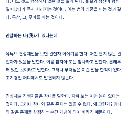
다
.
어느 것도 항상하지 않은 것을 알게 된다
.
물질과 정신이 함께
일어났다가 즉시 사라지는 것이다
.
이는 법의 성품을 아는 것과 같
다
.
무상
,
고
,
무아를 아는 것이다
.
관찰하는
나
(
我
)
가
있다는데
유튜브 견성채널을 보면 관찰자 이야기를 한다
.
어떤 변치 않는 관
찰자가 있음을 말한다
.
이를 참자아 또는 참나라고 말한다
.
본래부
터 있던 것이라고 말한다
.
그러나 부처님은 이런 말을 한적이 없다
.
초기경전 어디에서도 발견되지 않는다
.
견성채널 진행자들은 참나를 말한다
.
지켜 보는 어떤 놈이 있다는
것이다
.
그러나 참나와 같은 존재는 있을 수 없다
.
왜 그런가
?
참나
와 같은 존재를 상정하는 순간 개념이 되어 버리기 때문이다
.