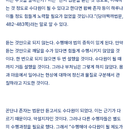
이는 무엇을 말하는가
?
이는
“
단지 법문을 듣는 것 정도로
,
이해하
는 것 정도로 수다원이 될 수 있다고 한다면 왑빠 존자 등이 하루나
이틀 정도 힘들게 노력할 필요가 없었을 것입니다
.”(
담마짝까법문
,
482-483
쪽
)
라는 말로 알 수 있다
.
듣는 것만으로 되지 않는다
.
수행해야 법의 증득이 있게 된다
.
만약
듣는 것만으로 깨달을 수가 있다면 힘들게 수행시키지 않았을 것
이다
.
한 번으로 되지 않으면 두 번 설했을 것이다
.
수다원이 될 때
까지 거듭 설했을 것이다
.
그러나 부처님은 그렇게 하지 않았다
.
몸
과 마음에서 일어나는 현상에 대하여 정신과 물질로 구분해서 관
찰하라고 지도한 것이다
.
꼰단냐 존자는 법문만 듣고서도 수다원이 되었다
.
이는 근기가 다
르기 때문이다
.
약설지자인 것이다
.
그러나 다른 수행자들은 별도
의 수행과정을 필요로 했다
.
그래서
“
수행해야 수다원이 될 제도가