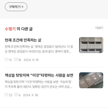
구독하기
더보기
수행기
의 다른 글
현재 조건에 만족하는 삶
글 내용
현재 조건에 만족하는 삶 명색은 끊임없이 일어난다. 이 말
은 명색은 끊임없이 사라진다는 말과 같다. 명색이 멈추는
일은 없을까? 재가우안거 62일째이다. 늦더위가 기승을
12
10
2024. 9. 19.
부리고 있다. 구월 중순임에도 삼십도가 넘는다. 너무 더워
서 견딜 수 없다. 에어컨이 없으면 살 수 없다. 앞으로도 계
속 이런 해가 계속 될까? 아무리 날씨가 더워도 해야 할 일
책상을 탕탕치며 “이것”타령하는 사람을 보면
은 해야 한다. 백권당에서 행선과 좌선을 했다. 행선할 때
글 내용
발바닥이 쩍쩍 달라 붙었다. 발을 뗄 때는 “쩍”하고 소리가
책상을 탕탕치며 “이것”타령하는 사람을 보면 가슴에 땀
났다. 아직 중앙냉방장치가 가동되지 않은 이른 시간에 행
이 주르륵 흘러 내린다. 밀폐된 공간의 온도는 아마 삼십도
선은 고역이 되었다. 행선에서 삼매가 생겨나기는 쉽지 않
가 훌쩍 넘는 것 같다. 습도도 또한 높아서 앉아 있기가 고
다. 오래 계속 하면 근접삼매와 같은 집중이 생겨날지 모른
22
6
2024. 9. 18.
역이다. 그럼에도 삼십분 버텼다. 오늘 재가우안거 61일째
다. 그러나 행선과 좌선은 오전 아홉 시 이전에 끝내야 한
되는 날이다. 추석연휴 마지막날이기도 하다. 자영업자에
다. 업체 담당자들..
게는 휴일이 없다. 당연이 추석연휴도 없다. 오늘도 백권당