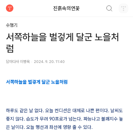
검색하기
진흙속의연꽃
티스토리
수행기
서쪽하늘을 벌겋게 달군 노을처
럼
담마다사 이병욱
2024. 9. 20. 11:40
서쪽하늘을 벌겋게 달군 노을처럼
하루도 같은 날 없다
.
오늘 컨디션은 대체로 나쁜 편이다
.
날씨도
좋지 않다
.
습도가 무려
90
프로가 넘는다
.
짜능나고 불쾌지수 높
은 날이다
.
오늘 행선과 좌선에 영향 줄 수 있다
.