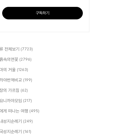
구독하기
류 전체보기
(7723)
흙속의연꽃
(2796)
마의 거울
(1263)
까야번역비교
(199)
장의 가르침
(62)
요니까야모임
(217)
에게 떠나는 여행
(495)
내성지순례기
(249)
국성지순례기
(161)