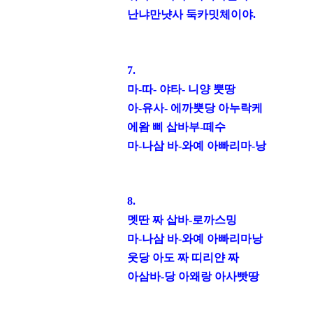
난
냐만냣사 둑카밋체이야
.
7.
마
-
따
-
야타
-
니양 뿟땅
아
-
유사
-
에까뿟당 아누락케
에왐 삐 삽바부
-떼
수
마
-
나삼 바
-
와예 아빠리마
-
낭
8.
멧딴 짜 삽바
-
로까스밍
마
-
나삼 바
-
와예 아빠리마낭
웃당 아도 짜 띠리얀 짜
아삼바
-
당 아왜랑 아사빳땅