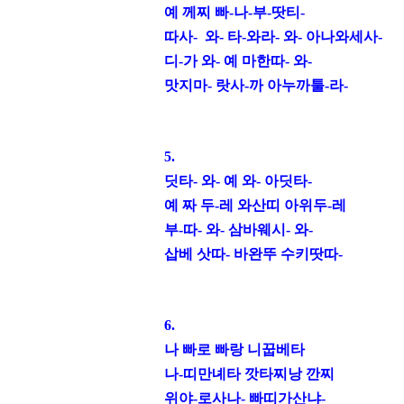
예
께찌 빠
-
나
-
부
-
땃티
-
따사
-
와
-
타
-
와라
-
와
-
아나와세사
-
디
-
가 와
-
예 마한따
-
와
-
맛지마
-
랏사
-
까 아누까툴
-
라
-
5.
딧타
-
와
-
예 와
-
아딧타
-
예
짜 두
-
레 와산띠 아위두
-
레
부
-
따
-
와
-
삼바웨시
-
와
-
삽베 삿따
-
바완뚜 수키땃따
-
6.
나 빠로 빠랑 니꿉베타
나
-
띠만녜타 깟타찌낭 깐찌
위야
-
로사나
-
빠띠가산냐
-