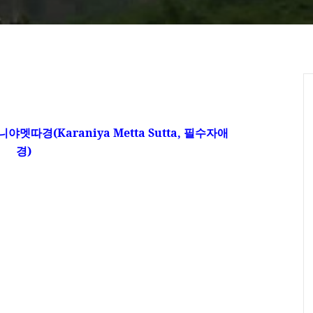
라니야멧따경
(Karaniya Metta Sutta,
필수자애
경
)