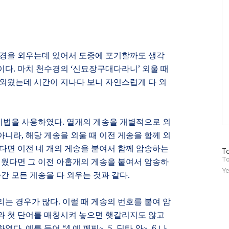
애경을 외우는데 있어서 도중에 포기할까도 생각
이다
.
마치 천수경의
‘
신묘장구대다라니
’
외울 때
외웠는데 시간이 지나다 보니 자연스럽게 다 외
기법을 사용하였다
.
열개의 게송을 개별적으로 외
 아니라
,
해당 게송을 외울 때 이전 게송을 함께 외
다면 이전 네 개의 게송을 붙여서 함께 암송하는
방
To
문
To
외웠다면 그 이전 아홉개의 게송을 붙여서 암송하
자
Ye
순간 모든 게송을 다 외우는 것과 같다
.
수
리는 경우가 많다
.
이럴 때 게송의 번호를 붙여 암
와 첫 단어를 매칭시켜 놓으면 햇갈리지도 않고
견하였다
.
예를 들어
“4
예
께찌
~, 5
딧타 와
~, 6
나