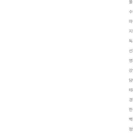
불
수
마
지
독
선
영
강
담
테
경
한
백
정