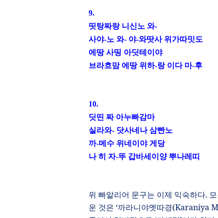
9.
띳탕짜랑 니신노 와
-
사야
-
노 와
-
야
-
와땃사 위가따밋도
에땅 사띵 아딧테이야
브라흐맘 에땅 위하
-
랑 이다 마
-
후
10.
딧띤 짜 아누빠감마
실라와
-
닷사네나 삼빤노
까
-
메수 위네이야 게당
나 히 자
-
뚜 갑바세이양 뿌나레띠
위 빠알리어 문구는 이제 익숙하다
.
모
운 것은
‘
까라니야멧따경
(Karaniya Me