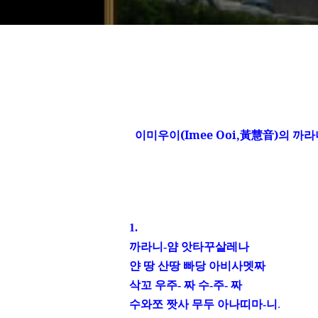
이미우이
(Imee Ooi,
黃慧音
)
의 까
1.
까라니
-
얌 앗타꾸살레나
얀 땅 산땅 빠당 아비사멧짜
삭꼬
우주
-
짜 수
-
주
-
짜
수와쪼 짯사 무두 아나띠마
-
니
.