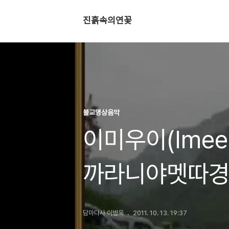
진흙속의연꽃
불교명상음악
이미우이(Imee
까라니야멧따경(Ka
필수자애경)
담마다사 이병욱
2011. 10. 13. 19:37