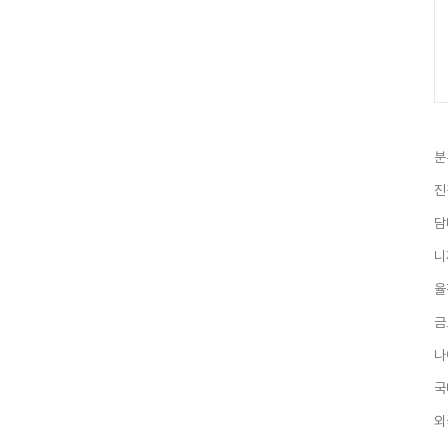
분
진
담
니
율
금
나
국
외