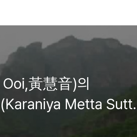
 Ooi,黃慧音)의
raniya Metta Sutta