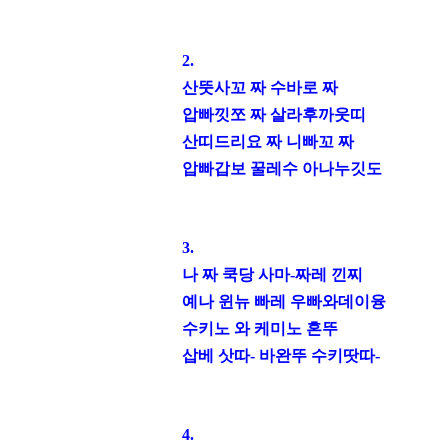
2.
산뚯사꼬 짜 수바로 짜
압빠낏쪼 짜 살라후까웃띠
산띠드리요 짜 니빠꼬 짜
압빠갑보 꿀레수 아나누깃도
3.
나 짜 쿡당 사마
-
짜레 낀찌
예
나 윈뉴 빠레 우빠와데이융
수키노 와 케미노 혼뚜
삽베 삿따
-
바완뚜 수키땃따
-
4.