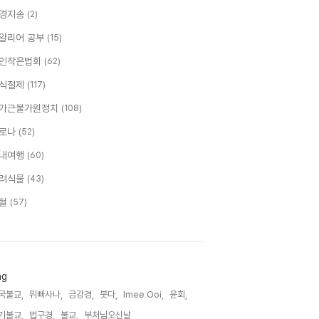
경지송
(2)
알리어 공부
(15)
인작은법회
(62)
식절제
(117)
가근불가원정치
(108)
로나
(52)
내여행
(60)
려식물
(43)
혈
(57)
ag
국불교,
위빠사나,
금강경,
붓다,
Imee Ooi,
윤회,
기불교,
법구경,
불교,
부처님오신날,