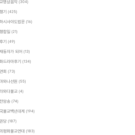
교명상음악
(304)
행기
(425)
하시사야도법문
(16)
행합일
(21)
후기
(49)
재동자가 되어
(13)
화드라마후기
(134)
연회
(73)
마와나선원
(55)
라와다불교
(4)
전암송
(74)
국불교백년대계
(194)
권당
(187)
의평화불교연대
(183)