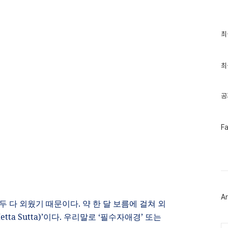
최
최
근
글
과
인
최
기
글
공
페
F
이
스
북
트
위
터
플
러
Ar
그
두 다 외웠기 때문이다
.
약 한 달 보름에 걸쳐 외
인
tta Sutta)’
이다
.
우리말로
‘
필수자애경
’
또는
Ca