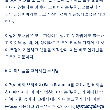
지나지 않는다는 것이다
.
그런 바까는 부처님으로부터 자
신의 전생이야기를 듣고 자신의 견해가 잘못되었음을 시인
한다
.
이렇게 부처님은 모든 현상이 무상
,
고
,
무아임에도 불구하
고 이것을 상
,
락
,
아
,
정이라고 전도된 인식을 가지게 된 것
이 무명에 기인하고 있음을 지적한다
.
이는 바로 연기법을
모르기 때문이다
.
바까 하느님을 교화시킨 부처님
이것이 바까 브라흐마
(Baka Brahma)
를 교화시킨 바까범
천이야기이다
.
이 바까 범천이야기는
‘
부처님의 위대한 승
리
’
에 대한 것이다
.
그래서 테라와다 불교국가에서
‘
예불
문
’
으로 사용되고 있는
‘
자야망갈라가타
(Jayamangala-ga