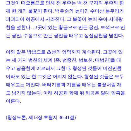
그것이 떠오름으로 인해 전 우주는 백 천 구지의 우주와 함
께 한 개의 불꽃이 된다
.
백유순의 높이인 수미산 봉우리가
파괴되어 허공에서 사라진다
.
그 불꽃이 높이 솟아 사대왕
천을 덮친다
.
그곳에 있는 황금으로 만든 궁전
,
보석으로 만
든 궁전
,
수정으로 만든 궁전을 태우고 삼십삼천을 덮친다
.
이와 같은 방법으로 초선의 영역까지 계속된다
.
그곳에 있
는 세 가지 범천의 세계
[
즉
,
범중천
,
범보천
,
대범천
]
을 태
우고 광음천에 이르러서 그친다
.
형성된 것들이 미진만큼
이라도 있는 한 그것은 꺼지지 않는다
.
형성된 것들은 모두
태우고는 꺼진다
.
버터기름과 기름을 태우는 불꽃처럼 재
도 남기지 않는다
.
아래 허공과 함께 위 허공은 일대 암흑을
이룬다
.
(
청정도론
,
제
13
장 초월지
36-41
절
)