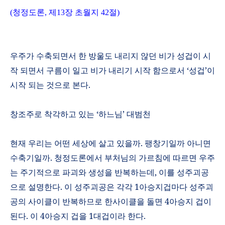
(
청정도론
,
제
13
장 초월지
42
절
)
우주가 수축되면서 한 방울도 내리지 않던 비가 성겁이 시
작 되면서 구름이 일고 비가 내리기 시작 함으로서
‘
성겁
’
이
시작 되는 것으로 본다
.
창조주로 착각하고 있는
‘
하느님
’
대범천
현재 우리는 어떤 세상에 살고 있을까
.
팽창기일까 아니면
수축기일까
.
청정도론에서 부처님의 가르침에 따르면 우주
는 주기적으로 파괴와 생성을 반복하는데
,
이를 성주괴공
으로 설명한다
.
이 성주괴공은 각각
1
아승지겁마다 성주괴
공의 사이클이 반복하므로 한사이클을 돌면
4
아승지 겁이
된다
.
이
4
아승지 겁을
1
대겁이라 한다
.