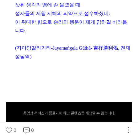
삿된 생각의 뱀에 손 물렸을 때
,
성자들의 제왕 지혜의 의약으로 섭수하셨네
.
이 위대한 힘으로 승리의 행운이 제게 임하길 바라옵
니다
.
(
자야망갈라가타
-Jayama
ṅ
gala G
ā
th
ā
-
吉祥勝利偈
,
전재
성님역
)
동영상 서비스가 종료되어 해당 콘텐츠를 재생할 수 없습니다.
0
0