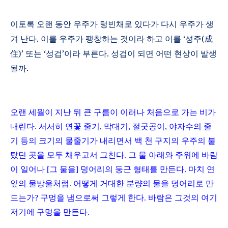
이토록 오랜 동안 우주가 텅빈채로 있다가 다시 우주가 생
겨 난다
.
이를 우주가 팽창하는 것이라 하고 이를
‘
성주
(
成
住
)
’
또는
‘
성겁
’
이라 부른다
.
성겁이 되면 어떤 현상이 발생
될까
.
오랜 세월이 지난 뒤 큰 구름이 이러나 처음으로 가는 비가
내린다. 서서히 연꽃 줄기, 막대기, 절굿공이, 야자수의 줄
기 등의 크기의 물줄기가 내리면서 백 천 구지의 우주의 불
탔던 곳을 모두 채우고서 그친다. 그 물 아래와 주위에 바람
이 일어나 [그 물을] 덩어리의 둥근 형태를 만든다. 마치 연
잎의 물방울처럼. 어떻게 거대한 분량의 물을 덩어리로 만
드는가? 구멍을 냄으로써 그렇게 한다. 바람은 그것의 여기
저기에 구멍을 만든다.