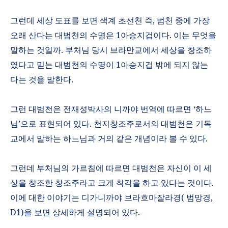
그런데 세상 도표를 보면 색계 초선천 즉
,
범천 중에 가장
오래 산다는 대범천의 수명은
1
아승지겁이다
.
이는 무엇을
말하는 것일까
.
부처님 당시 브라만교에서 세상을 창조하
였다고 믿는 대범천의 수명이
1
아승지겁 밖에 되지 않는
다는 것을 말한다
.
그런 대범천은 전재성박사의 니까야 번역에 따르면
‘
하느
님
’
으로 표현되어 있다
.
천지창조주로서의 대범천은 기독
교에서 말하는 하느님과 거의 같은 개념이라 볼 수 있다
.
그런데 부처님의 가르침에 따르면 대범천은 자신이 이 세
상을 창조한 창조주라고 크게 착각을 하고 있다는 것이다
.
이에 대한 이야기는 디가니까야 브라흐마잘라경
(
범망경
,
D1)
을 보면 상세하게 설명되어 있다
.