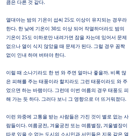
큼은 다른 것 같다
.
열대야는 밤의 기온이 섭씨
25
도 이상이 유지되는 경우라
한다
.
한 낮에 기온이
30
도 이상 되어 작열하더라도 밤의
기온이
25
도 이하로만 내려가면 잠을 자는데 있어서 문제
없으나 열이 식지 않았을 때 문제가 된다
.
그럴 경우 꼼짝
없이 인내 하며 버텨야 한다
.
이럴 때 소나기라도 한 번 와 주면 얼마나 좋을까
.
비록 많
은 피해를 주는 태풍이라 할지라도 그런 태풍이라도 와 주
었으면 하는 바램이다
.
그런데 이번 여름의 경우 태풍도 피
해 가는 듯 하다
.
그러다 보니 그 영향으로 더 뜨거워졌다
.
이런 와중에 고통을 받는 사람들은 가진 것이 별로 없는 사
람들이다
.
여름궁전
,
겨울궁전 또는 여름별장
,
겨울별장이
따로 있을 수 없는 도시의 소시민과 서민들은 지옥 같은 열