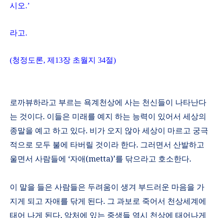
시오.’
라고.
(
청정도론
,
제
13
장 초월지
34
절
)
로까뷰하라고 부르는 욕계천상에 사는 천신들이 나타난다
는 것이다
.
이들은 미래를 예지 하는 능력이 있어서 세상의
종말을 예고 하고 있다
.
비가 오지 않아 세상이 마르고 궁극
적으로 모두 불에 타버릴 것이라 한다
.
그러면서 산발하고
울면서 사람들에
‘
자애
(metta)’
를 닦으라고 호소한다
.
이 말을 들은 사람들은 두려움이 생겨 부드러운 마음을 가
지게 되고 자애를 닦게 된다
.
그 과보로 죽어서 천상세계에
태어 나게 된다
.
악처에 있는 중생들 역시 천상에 태어나게