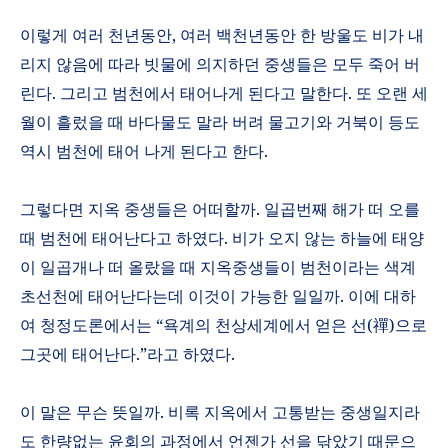
이렇게 여러 천년동안
,
여러 백천년동안 한 방울도 비가 내
리지 않음에 따라 빗물에 의지하던 중생들은 모두 죽어 버
린다
.
그리고 범천에서 태어나게 된다고 말한다
.
또 오랜 세
월이 흘렀을 때 바다물도 말라 버려 물고기와 거북이 등도
역시 범천에 태어 나게 된다고 한다
.
그렇다면 지옥 중생들은 어떠할까
.
일곱번째 해가 떠 오를
때 범천에 태어난다고 하였다
.
비가 오지 않는 하늘에 태양
이 일곱개나 떠 올랐을 때 지옥중생들이 범천이라는 색계
초선천에 태어난다는데 이것이 가능한 일일까
.
이에 대하
여 청정도론에서는
“
욕계의 천상세계에서 얻은 선
(
禪
)
으로
그곳에 태어난다
.”
라고 하였다
.
이 말은 무슨 뜻일까
.
비록 지옥에서 고통받는 중생일지라
도 한량없는 윤회의 과정에서 언젠가 선을 닦았기 때문으