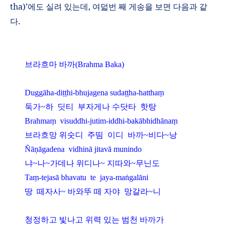
tha)’
에도 실려 있는데
,
여덟번 째 게송을 보면 다음과 같
다
.
브라흐마 바까
(Brahma Baka)
Duggāha-di
ṭṭ
hi-bhujagena suda
ṭṭ
ha-hattha
ṃ
둑가
~
하
딧티
부자게나 수닷타
핫탕
Brahma
ṃ
visuddhi-jutim-iddhi-bakābhidhāna
ṃ
브라흐망 위숫디
주띰
이디
바까
~
비다
~
낭
Ñā
ṇ
āgadena
vidhinā jitavā munindo
냐
~
나
~
가데나 위디나
~
지따와
~
무닌도
Ta
ṃ
-tejasā bhavatu
te
jaya-ma
ṅ
galāni
땅
떼자사
~
바와뚜 떼 자야
망갈라
~
니
청정하고 빛나고 위력 있는 범천 바까가