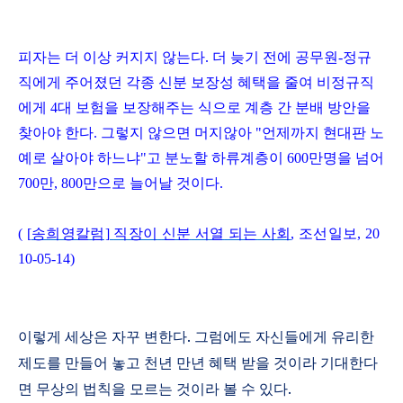
피자는 더 이상 커지지 않는다
.
더 늦기 전에 공무원
-
정규
직에게 주어졌던 각종 신분 보장성 혜택을 줄여 비정규직
에게
4
대 보험을 보장해주는 식으로 계층 간 분배 방안을
찾아야 한다
.
그렇지 않으면 머지않아
"
언제까지 현대판 노
예로 살아야 하느냐
"
고 분노할 하류계층이
600
만명을 넘어
700
만
, 800
만으로 늘어날 것이다
.
(
[
송희영칼럼]
직장이
신분
서열
되는
사회
,
조선일보
,
20
10-05-14
)
이렇게 세상은 자꾸 변한다
.
그럼에도 자신들에게 유리한
제도를 만들어 놓고 천년 만년 혜택 받을 것이라 기대한다
면 무상의 법칙을 모르는 것이라 볼 수 있다
.