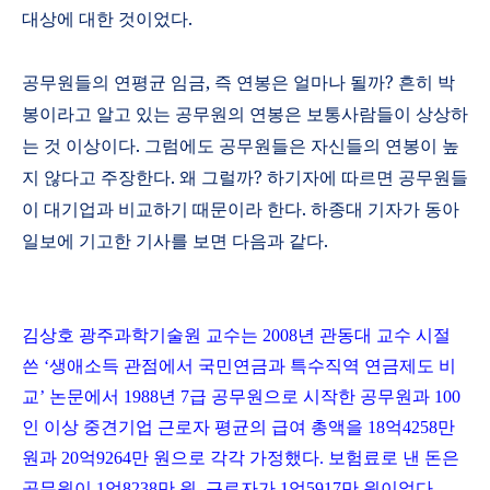
대상에 대한 것이었다
.
공무원들의 연평균 임금
,
즉 연봉은 얼마나 될까
?
흔히 박
봉이라고 알고 있는 공무원의 연봉은 보통사람들이 상상하
는 것 이상이다
.
그럼에도 공무원들은 자신들의 연봉이 높
지 않다고 주장한다
.
왜 그럴까
?
하기자에 따르면 공무원들
이 대기업과 비교하기 때문이라 한다
.
하종대 기자가 동아
일보에 기고한 기사를 보면 다음과 같다
.
김상호 광주과학기술원 교수는
2008
년 관동대 교수 시절
쓴 ‘생애소득 관점에서 국민연금과 특수직역 연금제도 비
교’ 논문에서
1988
년
7
급 공무원으로 시작한 공무원과
100
인 이상 중견기업 근로자 평균의 급여 총액을
18
억
4258
만
원과
20
억
9264
만 원으로 각각 가정했다
.
보험료로 낸 돈은
공무원이
1
억
8238
만 원
,
근로자가
1
억
5917
만 원이었다
.