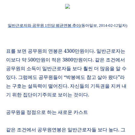
일반근로자와
공무원 1
인당
평균연봉
추이
(
동아일보
, 2014-02-12
일자
)
표를 보면 공무원의 연봉은
4300
만원이다
.
일반근로자는
이보다 약
500
만원이 적은
3800
만원이다
.
같은 조건에서
공무원의 소득이 일반근로자들 보다 훨씬 더 많음을 알 수
있다
.
그럼에도 공무원들이
“
박봉에도 참고 살아 왔다
”
라
는 구호는 설득력이 떨어진다
.
자신들의 기득권을 지켜 내
기 위한 집단이기주의로 보이는 것이다
.
공무원을 정점으로 하는 새로운 카스트
같은 조건에서 공무원연봉은 일반근로자들 보다 높다
.
그