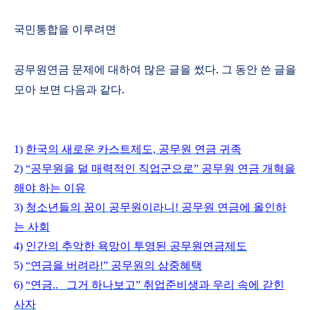
국민통합을 이루려면
공무원연금 문제에 대하여 많은 글을 썼다
.
그 동안 쓴 글을
모아 보면 다음과 같다
.
1)
한국의
새로운
카스트제도,
공무원
연금
귀족
2)
“
공무원을
덜
매력적인
직업군으로”
공무원
연금
개혁을
해야
하는
이유
3)
청소년들의
꿈이
공무원이라니!
공무원
연금에
올인하
는
사회
4)
인간의
추악한
욕망이
투영된
공무원연금제도
5)
“
연금을
버려라!”
공무원의
삼중혜택
6)
“
연금..
그거
하나보고”
취업준비생과
우리
속에
갇힌
사자