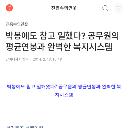
검색하기
진흙속의연꽃
티스토리
진흙속의연꽃
박봉에도 참고 일했다? 공무원의
평균연봉과 완벽한 복지시스템
담마다사 이병욱
2014. 2. 13. 15:49
박봉에도 참고 일해왔다
?
공무원의 평균연봉과 완벽한 복
지시스템
서민등골 브레이커