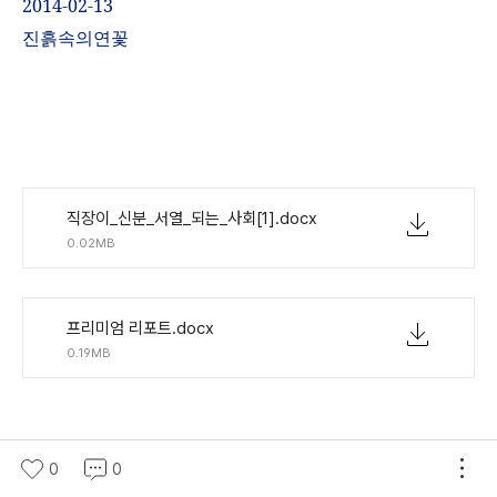
2014-02-13
진흙속의연꽃
직장이_신분_서열_되는_사회[1].docx
0.02MB
프리미엄 리포트.docx
0.19MB
0
0
(새창열림)