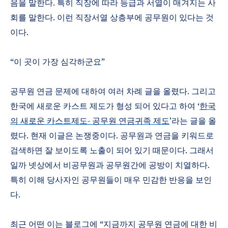
음을 말한다
.
특히 직장에 따라 등급과 서열이 매겨지는 사
회를 말한다
.
이런 직장서열 상층부에 공무원이 있다는 것
이다
.
“
이 곳이 가장 심각하군요
”
공무원 연금 문제에 대하여 여러 차례 글을 올렸다
.
그리고
한국에 새로운 카스트 제도가 형성 되어 있다고 하여
‘
한국
의
새로운
카스트제도-
공무원
연금귀족
제도
’
라는 글을 올
렸다
.
현재 이글은 논쟁중이다
.
공무원과 연금을 키워드로
검색하면 잘 보이도록 노출이 되어 있기 때문이다
.
그래서
일까 넷상에서 비공무원과 공무원간에 공방이 치열하다
.
특히 이해 당사자인 공무원들이 매우 민감한 반응을 보인
다
.
최근 어떤 이는 블로그에
“
지금까지 공무원 연금에 대한 비