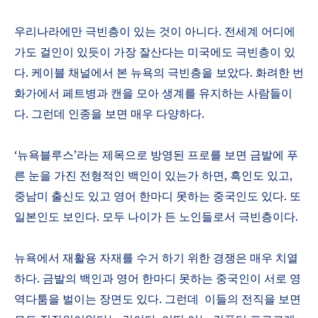
우리나라에만 극빈층이 있는 것이 아니다
.
전세계 어디에
가도 걸인이 있듯이 가장 잘산다는 미국에도 극빈층이 있
다
.
케이블 채널에서 본 뉴욕의 극빈층을 보았다
.
화려한 번
화가에서 페트병과 캔을 모아 생계를 유지하는 사람들이
다
.
그런데 인종을 보면 매우 다양하다
.
‘
뉴욕블루스
’
라는 제목으로 방영된 프로를 보면 금발에 푸
른 눈을 가진 전형적인 백인이 있는가 하면
,
흑인도 있고
,
중남미 출신도 있고 영어 한마디 못하는 중국인도 있다
.
또
일본인도 보인다
.
모두 나이가 든 노인들로서 극빈층이다
.
뉴욕에서 재활용 자재를 수거 하기 위한 경쟁은 매우 치열
하다
.
금발의 백인과 영어 한마디 못하는 중국인이 서로 영
역다툼을 벌이는 장면도 있다
.
그런데
이들의 전직을 보면