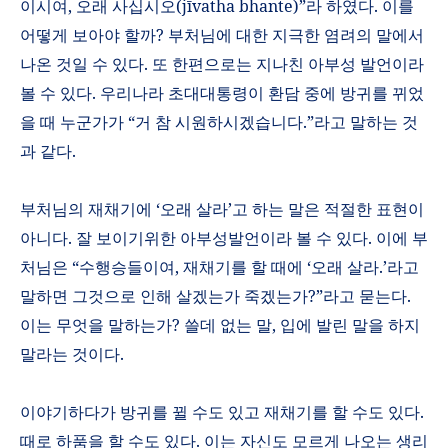
이시여
,
오래 사십시오
(j
ī
vatha bhante)”
라 하였다
.
이를
어떻게 보아야 할까
?
부처님에 대한 지극한 염려의 말에서
나온 것일 수 있다
.
또 한편으로는 지나친 아부성 발언이라
볼 수 있다
.
우리나라 초대대통령이 환담 중에 방귀를 뀌었
을 때 누군가가
“
거 참 시원하시겠습니다
.”
라고 말하는 것
과 같다
.
부처님의 재채기에
‘
오래 살라
’
고 하는 말은 적절한 표현이
아니다
.
잘 보이기위한 아부성발언이라 볼 수 있다
.
이에 부
처님은
“
수행승들이여
,
재채기를 할 때에
‘
오래 살라
.’
라고
말하면 그것으로 인해 살겠는가 죽겠는가
?”
라고 묻는다
.
이는 무엇을 말하는가
?
쓸데 없는 말
,
입에 발린 말을 하지
말라는 것이다
.
이야기하다가 방귀를 뀔 수도 있고 재채기를 할 수도 있다
.
때로 하품을 할 수도 있다
.
이는 자신도 모르게 나오는 생리