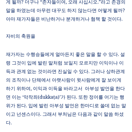
게 될까
?
더구나
“
존자들이여
,
오래 사십시오
.”
라고 존경의
말을 하였는데 아무런 대꾸도 하지 않는다면 어떻게 될까
?
아마 재가자들은 비난하거나 분개하거나 혐책 할 것이다
.
자비의 축원을
재가자는 수행승들에게 얼마든지 좋은 말을 할 수 있다
.
설
령 그것이 입에 발린 말처럼 보일지 모르지만 이익이나 이
득과 관계 없는 것이라면 진실일 수 있다
.
그러나 상하관계
의 조직이나 단체에서 아랫사람이 윗사람에게 잘 보이게
하기 위하여
,
이익과 이득을 바라고서
아부성 발언을 한다
면 이는
‘
악작죄
(dukka
ṭ
a)’
가 된다
.
또한 정어를 어기는 행
위가 된다
.
입에 발린 아부성 발언은 한마디로 쓸데 없는 말
이고 넌센스이다
.
그래서 부처님은 다음과 같이 말씀 하셨
다
.