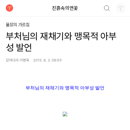
검색하기
진흙속의연꽃
티스토리
율장의 가르침
부처님의 재채기와 맹목적 아부
성 발언
담마다사 이병욱
2015. 8. 3. 08:59
부처님의 재채기와 맹목적 아부성 발언