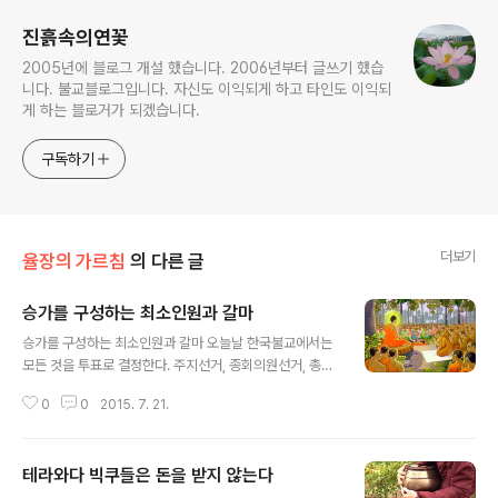
진흙속의연꽃
2005년에 블로그 개설 했습니다. 2006년부터 글쓰기 했습
니다. 불교블로그입니다. 자신도 이익되게 하고 타인도 이익되
게 하는 블로거가 되겠습니다.
구독하기
더보기
율장의 가르침
의 다른 글
승가를 구성하는 최소인원과 갈마
글 내용
승가를 구성하는 최소인원과 갈마 오늘날 한국불교에서는
모든 것을 투표로 결정한다. 주지선거, 종회의원선거, 총무
원장 선거 등 대표자를 선출하는데 있어서 일반사회에서나
0
0
2015. 7. 21.
적용되는 다수결로 뽑는다. 투표에 따른 다수결 방식이 민
주적이기는 하지만 승단에 적용하는 것은 무리가 ..
테라와다 빅쿠들은 돈을 받지 않는다
글 내용