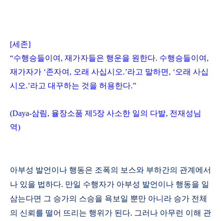
[
세존
]
“
수행승들이여
,
재가자들은 행운을 원한다
.
수행승들이여
,
재가자가
‘
존자여
,
오래 사십시오
.’
라고 말하면
, ‘
오래 사십
시오
.’
라고 대꾸하는 것을 허용한다
.”
(Daya-
삼림
,
율장소품 제
5
장 사소한 일의 다발
,
전재성님
역
)
아부성 발언이나 행동은 조폭의 보스와 부하간의 관계에서
나 있을 법하다
.
만일 수행자가 아부성 발언이나 행동을 일
삼는다면 그 승가의 스승을 욕보일 뿐만 아니라 승가 전체
의 신뢰를 떨어 뜨리는 행위가 된다
.
그러나 아무런 이해 관