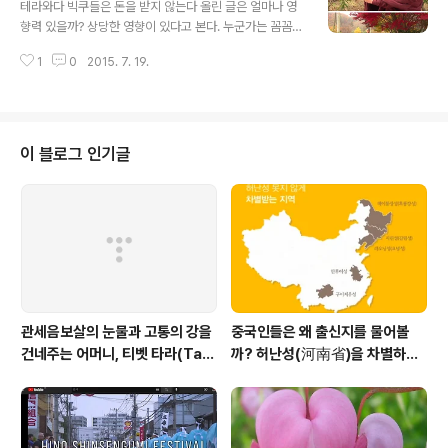
테라와다 빅쿠들은 돈을 받지 않는다 올린 글은 얼마나 영
향력 있을까? 상당한 영향이 있다고 본다. 누군가는 꼼꼼히
읽어 보기 때문이다. 그렇게 본다면 지금 입력하는 단어 하
1
0
2015. 7. 19.
나하나의 의미는 매우 중요하다. 누구에겐가는 받아 들이
기에 따라 영향을 받을 것임에 틀림 없다. 이전에 글..
이 블로그 인기글
관세음보살의 눈물과 고통의 강을
중국인들은 왜 출신지를 물어볼
건네주는 어머니, 티벳 타라(Tar
까? 허난성(河南省)을 차별하는
a)보살
중국인들