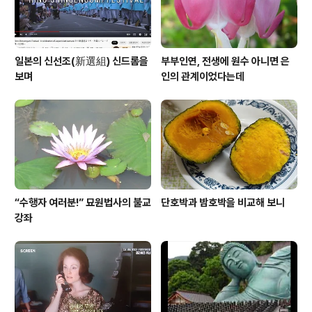
일본의 신선조(新選組) 신드롬을
부부인연, 전생에 원수 아니면 은
보며
인의 관계이었다는데
“수행자 여러분!” 묘원법사의 불교
단호박과 밤호박을 비교해 보니
강좌