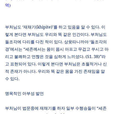
역
)
부처님도
‘
재채기
(khipite)’
를 하고 있음을 알 수 있다
.
이
렇게 본다면 부처님도 우리와 똑 같은 인간이다
.
부처님도
돌조각에 다리를 다친 적이 있다
.
상윳따니까야
‘
돌조각의
경
’
에서는
“
세존께서는 몸이 몹시 아프고 무겁고 쑤시고 아
리고 불쾌하고 언짢은 것을 심하게 느끼셨다
. (S1. 38)”
라
고 표현되어 있다
.
이렇게 본다면 부처님은 초월적거나 신
적 존재가 아니다
.
우리와 똑 같은 몸을 가진 존재임을 알
수 있다
.
맹목적인 아부성 발언
부처님이 법문중에 재채기를 하자 일부 수행승들이
“
세존