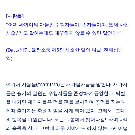
[
사람들
]
“
어찌 싸끼야의 아들인 수행자들이
‘
존자들이여
,
오래 사십
시오
.’
라고 말하는데도 대꾸하지 않을 수 있단 말인가
.”
(Daya-
삼림
,
율장소품 제
5
장 사소한 일의 다발
,
전재성님
역
)
여기서 사람들
(manuss
ā
)
은 재가불자들을 말한다
.
재가자
들은 승가의 일원인 수행자들을 존경하여 공양한다
.
탁발
을 나가면 재가자들은 먹을 것을 보시하며 공덕을 짓는다
.
이때 출가자는 축원의 말을 하게 되어 있다
.
그래서 “그대
의 행복을 기원합니다
.
모든 고통에서 벗어나길
!
”라며 자비
의 축원을 한다
.
그런데 아무 이야기도 하지 않는다면 어떻