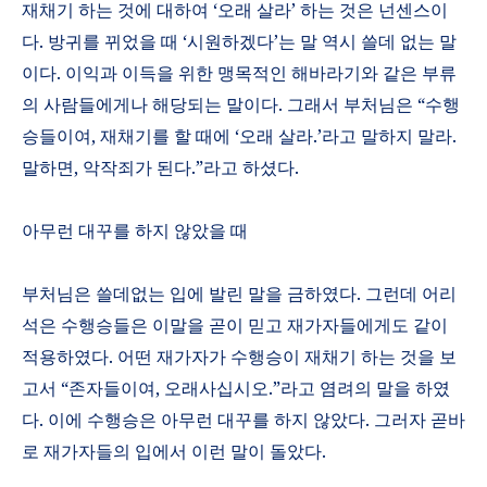
재채기 하는 것에 대하여
‘
오래 살라
’
하는 것은 넌센스이
다
.
방귀를 뀌었을 때
‘
시원하겠다
’
는 말 역시 쓸데 없는 말
이다
.
이익과 이득을 위한 맹목적인 해바라기와 같은 부류
의 사람들에게나 해당되는 말이다
.
그래서 부처님은
“
수행
승들이여
,
재채기를 할 때에
‘
오래 살라
.’
라고 말하지 말라
.
말하면
,
악작죄가 된다
.”
라고 하셨다
.
아무런 대꾸를 하지 않았을 때
부처님은 쓸데없는 입에 발린 말을 금하였다
.
그런데 어리
석은 수행승들은 이말을 곧이 믿고 재가자들에게도 같이
적용하였다
.
어떤 재가자가 수행승이 재채기 하는 것을 보
고서
“
존자들이여
,
오래사십시오
.”
라고 염려의 말을 하였
다
.
이에 수행승은 아무런 대꾸를 하지 않았다
.
그러자 곧바
로 재가자들의 입에서 이런 말이 돌았다
.