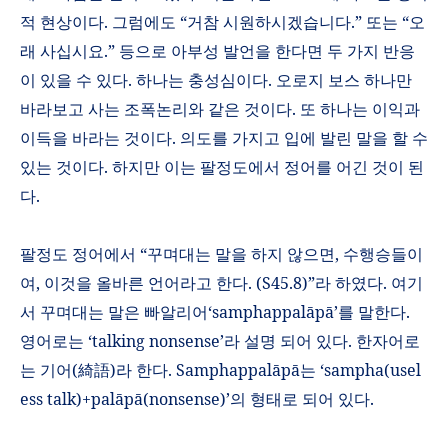
적 현상이다
.
그럼에도
“
거참 시원하시겠습니다
.”
또는
“
오
래 사십시요
.”
등으로 아부성 발언을 한다면 두 가지 반응
이 있을 수 있다
.
하나는 충성심이다
.
오로지 보스 하나만
바라보고 사는 조폭논리와 같은 것이다
.
또 하나는 이익과
이득을 바라는 것이다
.
의도를 가지고 입에 발린 말을 할 수
있는 것이다
.
하지만 이는 팔정도에서 정어를 어긴 것이 된
다
.
팔정도 정어에서
“
꾸며대는 말을 하지 않으면
,
수행승들이
여
,
이것을 올바른 언어라고 한다
. (S45.8)”
라 하였다
.
여기
서 꾸며대는 말은 빠알리어
‘samphappal
ā
p
ā
’
를 말한다
.
영어로는
‘talking nonsense’
라 설명 되어 있다
.
한자어로
는 기어
(
綺語
)
라 한다
. Samphappal
ā
p
ā
는
‘sampha(usel
ess talk)+pal
ā
p
ā
(nonsense)’
의 형태로 되어 있다
.