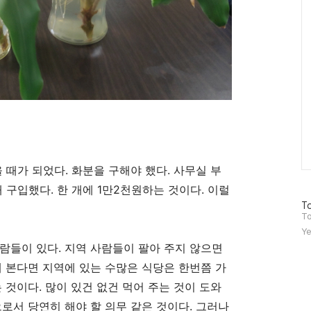
을 때가 되었다
.
화분을 구해야 했다
.
사무실 부
개 구입했다
.
한 개에
1
만
2
천원하는 것이다
.
이럴
방
To
문
To
자
Ye
수
사람들이 있다
.
지역 사람들이 팔아 주지 않으면
 본다면 지역에 있는 수많은 식당은 한번쯤 가
는 것이다
.
많이 있건 없건 먹어 주는 것이 도와
로서 당연히 해야 할 의무 같은 것이다
.
그러나