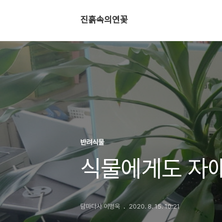
진흙속의연꽃
반려식물
식물에게도 자
담마다사 이병욱
2020. 8. 15. 10:21