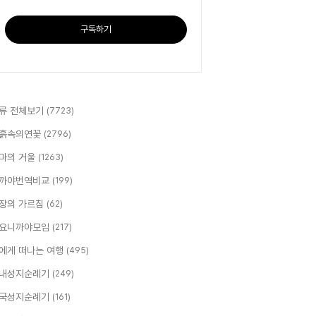
구독하기
류 전체보기
(7723)
흙속의연꽃
(2796)
마의 거울
(1263)
까야번역비교
(199)
장의 가르침
(62)
요니까야모임
(217)
에게 떠나는 여행
(495)
내성지순례기
(249)
국성지순례기
(161)