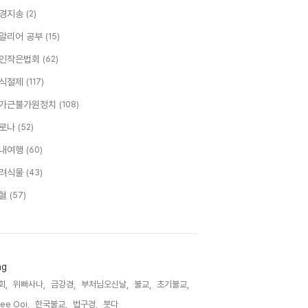
경지송
(2)
알리어 공부
(15)
인작은법회
(62)
식절제
(117)
가근불가원정치
(108)
로나
(52)
내여행
(60)
려식물
(43)
혈
(57)
ag
회,
위빠사나,
금강경,
부처님오신날,
불교,
초기불교,
ee Ooi,
한국불교,
법구경,
붓다,