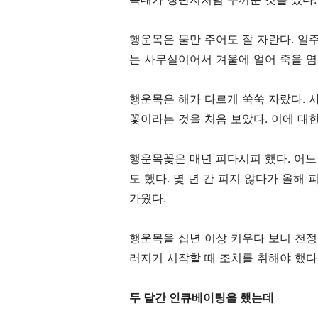
행운목은 물만 주어도 잘 자란다
.
일주
는 사무실이어서 겨울에 얼어 죽을 
행운목은 해가 다르게 쑥쑥 자랐다
.
꽃이라는 것을 처음 보았다
.
이에 대
행운목꽃은 매년 피다시피 했다
.
어느
도 했다
.
몇 년 간 피지 않다가 올해 
가웠다
.
행운목을 십년 이상 키우다 보니 천
러지기 시작할 때 조치를 취해야 했다
두 달간 인큐베이팅을 했는데