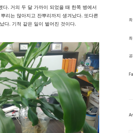
했다
.
거의 두 달 가까이 되었을 때 한쪽 병에서
 뿌리는 많아지고 잔뿌리까지 생겨났다
.
또다른
최
최
겨났다
.
기적 같은 일이 벌어진 것이다
.
근
글
과
인
최
기
글
공
페
F
이
스
북
트
위
터
플
러
Ar
그
인
Ca