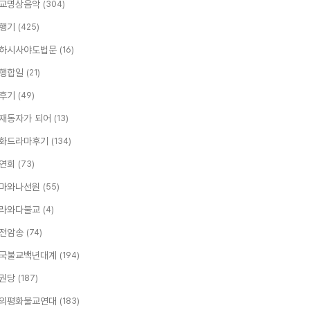
교명상음악
(304)
행기
(425)
하시사야도법문
(16)
행합일
(21)
후기
(49)
재동자가 되어
(13)
화드라마후기
(134)
연회
(73)
마와나선원
(55)
라와다불교
(4)
전암송
(74)
국불교백년대계
(194)
권당
(187)
의평화불교연대
(183)