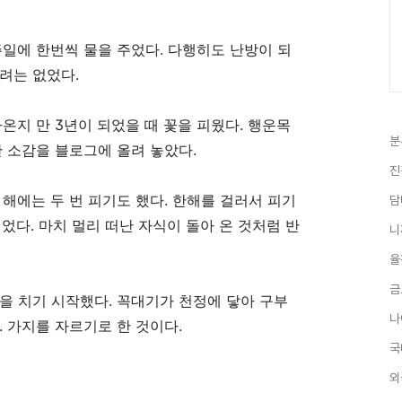
일에 한번씩 물을 주었다
.
다행히도 난방이 되
염려는 없었다
.
사온지 만
3
년이 되었을 때 꽃을 피웠다
.
행운목
분
한 소감을 블로그에 올려 놓았다
.
진
 해에는 두 번 피기도 했다
.
한해를 걸러서 피기
담
피었다
.
마치 멀리 떠난 자식이 돌아 온 것처럼 반
니
율
금
정을 치기 시작했다
.
꼭대기가 천정에 닿아 구부
나
.
가지를 자르기로 한 것이다
.
국
외