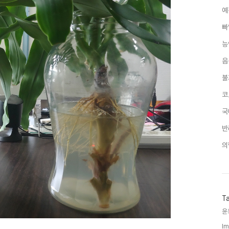
예
빠
능
음
불
코
국
반
의
T
윤
Im