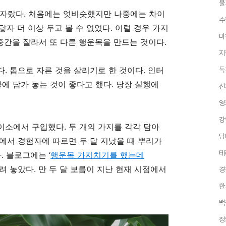
불
 자랐다
.
처음에는 엇비슷했지만 나중에는 차이
수
닿자 더 이상 두고 볼 수 없었다
.
이럴 경우 가지
마
중간을 잘라서 또 다른 행운목을 만드는 것이다
.
지
다
.
톱으로 자른 것을 살리기로 한 것이다
.
인터
독
물에 담가 놓는 것이 좋다고 했다
.
당장 실행에
선
영
강
다이소에서 구입했다
.
두 개의 가지를 각각 담아
담
에서 경험자에 따르면 두 달 지났을 때 뿌리가
테
다
.
블로그에는
‘
행운목
가지치기를
했는데
려 놓았다
.
만 두 달 보름이 지난 현재 시점에서
경
한
백
정