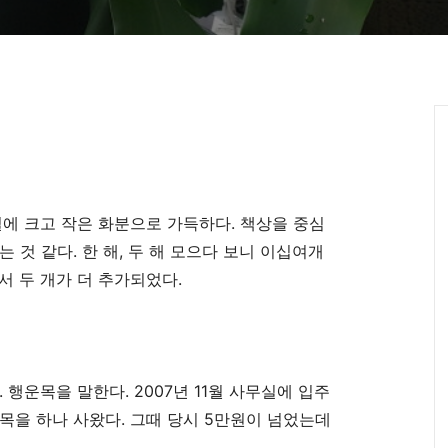
에 크고 작은 화분으로 가득하다
.
책상을 중심
는 것 같다
.
한 해
,
두 해 모으다 보니 이십여개
서 두 개가 더 추가되었다
.
.
행운목을 말한다
. 2007
년
11
월 사무실에 입주
운목을 하나 사왔다
.
그때 당시
5
만원이 넘었는데