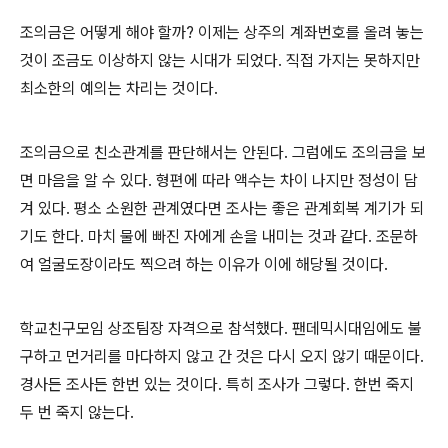
조의금은 어떻게 해야 할까
?
이제는 상주의 계좌번호를 올려 놓는
것이 조금도 이상하지 않는 시대가 되었다
.
직접 가지는 못하지만
최소한의 예의는 차리는 것이다
.
조의금으로 친소관계를 판단해서는 안된다
.
그럼에도 조의금을 보
면 마음을 알 수 있다
.
형편에 따라 액수는 차이 나지만 정성이 담
겨 있다
.
평소 소원한 관계였다면 조사는 좋은 관계회복 계기가 되
기도 한다
.
마치 물에 빠진 자에게 손을 내미는 것과 같다
.
조문하
여 얼굴도장이라도 찍으려 하는 이유가 이에 해당될 것이다
.
학교친구모임 상조팀장 자격으로 참석했다
.
팬데믹시대임에도 불
구하고 먼거리를 마다하지 않고 간 것은 다시 오지 않기 때문이다
.
경사든 조사든 한번 있는 것이다
.
특히 조사가 그렇다
.
한번 죽지
두 번 죽지 않는다
.