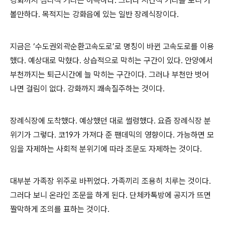
강화까지 심리적 거리는 아득하다
.
그러나 시간적 거리를 보니 가
볼만하다
.
목적지는 강화읍에 있는 일반 장례식장이다
.
지금은
‘
수도권외곽순환고속도로
’
로 명칭이 바뀐 고속도로를 이용
했다
.
예상대로 막혔다
.
상습적으로 막히는 구간이 있다
.
안양에서
부천까지는 퇴근시간에 늘 막히는 구간이다
.
그러나 부천만 벗어
나면 걸림이 없다
.
강화까지 쾌속질주하는 것이다
.
장례식장에 도착했다
.
예상했던 대로 썰렁했다
.
요즘 장례식장 분
위기가 그렇다
.
코
19
가 가져다 준 팬데믹의 영향이다
.
가능하면 모
임을 자제하는 사회적 분위기에 따라 조문도 자제하는 것이다
.
대부분 가족장 위주로 바뀌었다
.
가족끼리 조용히 치루는 것이다
.
그러다 보니 온라인 조문을 하게 된다
.
단체카톡방에 공지가 뜨면
짤막하게 조의를 표하는 것이다
.