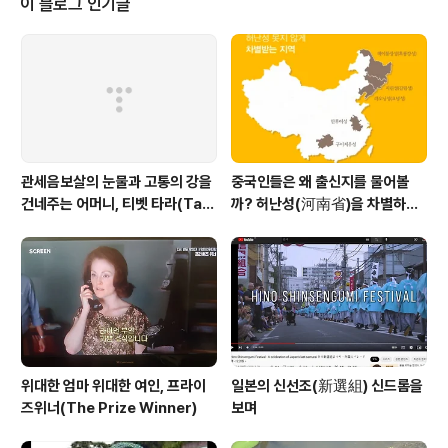
이 블로그 인기글
다 되어서 도착했다. 경기도를 지날 때는 날씨가 맑았으나
천안이후 부터 내리 부산까지 비가 왔다. 기록적인 늦장마
의 폭우를 뚫고 결혼식에 참석했다. 친구 결혼식에 참석한
바 있다. 30년 전의 일이다. 30년 만에 딸의 결혼식에 참
석했다. 30년의 시차에 변화..
관세음보살의 눈물과 고통의 강을
중국인들은 왜 출신지를 물어볼
건네주는 어머니, 티벳 타라(Tar
까? 허난성(河南省)을 차별하는
a)보살
중국인들
위대한 엄마 위대한 여인, 프라이
일본의 신선조(新選組) 신드롬을
즈위너(The Prize Winner)
보며