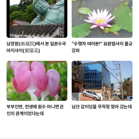
남장원(南蔵院)에서 본 일본수국
“수행자 여러분!” 묘원법사의 불교
아지사이(紫陽花)
강좌
부부인연, 전생에 원수 아니면 은
남산 감이당을 무작정 찾아 갔는데
인의 관계이었다는데