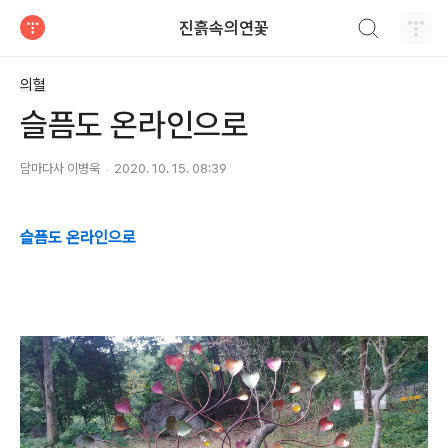
검색하기
진흙속의연꽃
티스토리
의혈
슬픔도 온라인으로
담마다사 이병욱
2020. 10. 15. 08:39
슬픔도 온라인으로