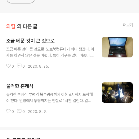
더보기
의혈
의 다른 글
조금 베푼 것이 큰 것으로
글 내용
조금 베푼 것이 큰 것으로 노트북컴퓨터가 하나 생겼다. 이
사를 하면서 많은 것을 버렸다. 특히 가구를 많이 버렸다.
데스크탑컴퓨터 역시 버려질 운명이다. 마음대로 옮겨 다
0
0
2020. 8. 26.
닐 수 있는 노트북 컴퓨터가 필요했다. 중고품을 검색하다
가 이왕이면 친구 것을 사주기로 했다. 아니 팔아주기로 한
것이다. 인천친구에게 전화했다. 8월 초에 부산에서 장녀
울컥한 혼례식
결혼식을 치룬 친구를 말한다. 코로나로 인하여 유일하게
글 내용
학교친구자격으로 참석했다. 경조사에는 빠지지 않는다는
울컥한 혼례식 부평역 북부광장까지 아침 6시까지 도착해
원칙을 가지고 있기 때문에 기꺼이 먼 길을 간 것이다. 친구
야 했다. 안양에서 부평까지는 전철로 1시간 걸린다. 갈아
는 컴퓨터 관련 일을 하고 있다. 컴퓨터 수리하는 일이다.
타고 기다리는 것까지 감안하면 안양역에서 첫차를 타도
그렇다고 별도의 가게가 있는 것은 아니다. 자신의 아파트
0
0
2020. 8. 9.
제시간에 도착하지 못한다. 차를 몰고 가기로 했다. 불과 3
가 거처이자 동시에 일하는 공간이다. 아파트 안방에 가면
0분도 걸리지 않는 거리이다. 도착해서 아내는 차를 몰고
각종 컴퓨터와 부품으로 가득하..
귀가했다. 부산에 가는 날이다. 8월 8일 토요일 오후 1시
부산시청역 부근 웨딩홀에서 친구 장녀 결혼식에 참석하기
위해서이다. 부평역에서 출발한 전세버스는 거의 12시가