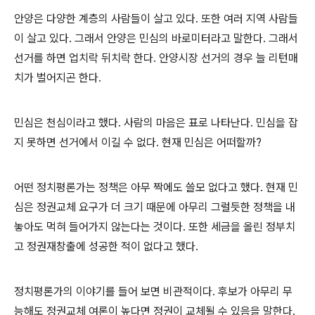
안양은 다양한 계층의 사람들이 살고 있다
.
또한 여러 지역 사람들
이 살고 있다
.
그래서 안양은 민심의 바로미터라고 말한다
.
그래서
선거를 하면 업치락 뒤치락 한다
.
안양시장 선거의 경우 늘 리턴매
치가 벌어지곤 한다
.
민심은 천심이라고 했다
.
사람의 마음은 표로 나타난다
.
민심을 잡
지 못하면 선거에서 이길 수 없다
.
현재 민심은 어떠할까
?
어떤 정치평론가는 정책은 아무 짝에도 쓸모 없다고 했다
.
현재 민
심은 정권교체 요구가 더 크기 때문에 아무리 그럴듯한 정책을 내
놓아도 먹혀 들어가지 않는다는 것이다
.
또한 세금을 올린 정부치
고 정권재창출에 성공한 적이 없다고 했다
.
정치평론가의 이야기를 들어 보면 비관적이다
.
후보가 아무리 무
능해도 정권교체 여론이 높다면 정권이 교체될 수 있음을 말한다
.