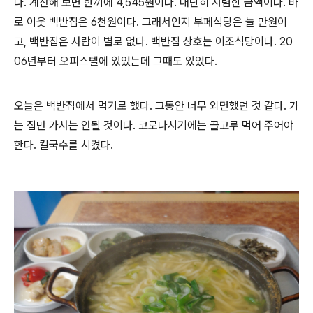
다
.
계산해 보면 한끼에
4,545
원이다
.
대단히 저렴한 금액이다
.
바
로 이웃 백반집은
6
천원이다
.
그래서인지 부페식당은 늘 만원이
고
,
백반집은 사람이 별로 없다
.
백반집 상호는 이조식당이다
. 20
06
년부터 오피스텔에 있었는데 그때도 있었다
.
오늘은 백반집에서 먹기로 했다
.
그동안 너무 외면했던 것 같다
.
가
는 집만 가서는 안될 것이다
.
코로나시기에는 골고루 먹어 주어야
한다
.
칼국수를 시켰다
.