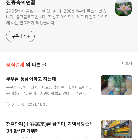
진흙속의연꽃
2005년에 블로그 개설 했습니다. 2006년부터 글쓰기 했습
니다. 불교블로그입니다. 자신도 이익되게 하고 타인도 이익되
게 하는 블로거가 되겠습니다.
구독하기
더보기
음식절제
의 다른 글
무우를 동삼이라고 하는데
글 내용
무우를 동삼이라고 하는데요즘 김장철이다. 이마트에 김장
용 배추와 무우를 매우 저렴하게 팔고 있다. 무우 큰 것 다
섯 개에 4800원가량한다. 강한 구매욕을 느꼈다. 첫째 가
0
0
2021. 11. 30.
격이 싼 것이다. 하루나 이틀 한정판매하기 때문에 기회가
지나가면 구입하지 못한다. 거의 반값에 구매할 기회를 놓
칠 수 없다. 그러나 구매할 두 번째 이유가 있다. 그것은 제
천객만래(千客萬來)를 꿈꾸며, 지역식당순례
철음식이라는 것이다. 황토밭에서 뽑혀 나왔는지 시뻘건
흙이 묻어 있다. 무성한 잎사귀는 그대로 달려 있다. 결국
34 한식찌게뷔페
글 내용
구매하고 말았다. 무우 다섯 개 무게는 20키로가 넘는 것