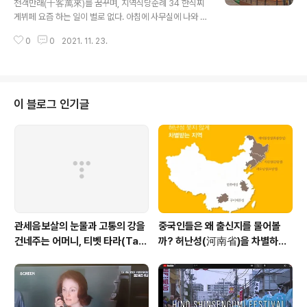
천객만래(千客萬來)를 꿈꾸며, 지역식당순례 34 한식찌
같다. 두 팔로 안고서 100미터 거리를 걸어왔다. 도착하자
게뷔페 요즘 하는 일이 별로 없다. 아침에 사무실에 나와 어
마자 다듬었다. 잎사귀는 무청용으로 사용하고 무우는 깍
영부영하다 보면 점심시간이다. 아무것도 해 놓은 것 없이
두기를 만들고자 한다.먼저 무청을 만들어야 한다. 유튜브
0
0
2021. 11. 23.
유튜브만 보다가 밥먹으로 가면 죄책감을 느낀다. 아무것
를 열어 보..
도 하는 일 없이 ‘무위도식’한다는 생각이 들기 때문이다.
뭐라도 하나 해야 한다. 글이라도 하나 써 놓아야 한다. 게
송이라도 하나 외워야 한다. 최소한 30분은 다리 꼬고 앉
아 있어야 한다. 그러나 혼자 있다보니 어느 날은 정말 아무
이 블로그 인기글
것도 하지 않고 밥만 먹으로 갈 때가 있다. 밥 때가 되면 밥
을 먹어야 한다. 오늘 점심 때는 먹어야 할 곳을 미리 생각
해 두었다. 만안구청 이면도로에 있는 한 식당이다. 어제 지
나는 길에 ‘신장개업’이라는 문구와 함께 ‘11월 23일 오
픈’이라는 표지판..
관세음보살의 눈물과 고통의 강을
중국인들은 왜 출신지를 물어볼
건네주는 어머니, 티벳 타라(Tar
까? 허난성(河南省)을 차별하는
a)보살
중국인들