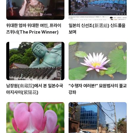
위대한 엄마 위대한 여인, 프라이
일본의 신선조(新選組) 신드롬을
즈위너(The Prize Winner)
보며
남장원(南蔵院)에서 본 일본수국
“수행자 여러분!” 묘원법사의 불교
아지사이(紫陽花)
강좌