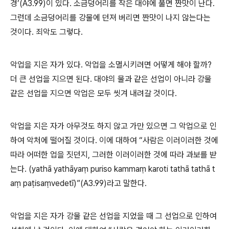
경
’(A3.99)
이 있다
.
소금덩어리를 작은 대야에 풀면 짠맛이 난다
.
그런데 소금덩어리를 강물에 던져 버리면 짠맛이 나지 않는다는
것이다
.
죄악도 그렇다
.
악업을 지은 자가 있다
.
악업을 소멸시키려면 어떻게 해야 할까
?
더 큰 선업을 지으면 된다
.
대야의 물과 같은 선업이 아니라 강물
같은 선업을 지으면 악업은 모두 씻겨 내려갈 것이다
.
악업을 지은 자가 아무것도 하지 않고 가만 있으면 그 악업으로 인
하여 악처에 떨어질 것이다
.
이에 대하여
“
사람은 이러이러한 것에
따라 어떠한 업을 짓던지
,
그러한 이러이러한 것에 따라 과보를 받
는다
. (yath
ā
yath
ā
ya
ṃ
puriso kamma
ṃ
karoti tath
ā
tath
ā
t
a
ṃ
pa
ṭ
isa
ṃ
vedet
ī
)”(A3.99)
라고 말한다
.
악업을 지은 자가 강물 같은 선업을 지었을 때 그 선업으로 인하여