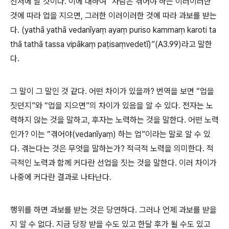
선처에 날 것이다
.
이에 대하여
“
사람은 겪어야 하는 이러이러한
것에 따라 업을 지으면
,
그러한 이러이러한 것에 따라 과보를 받는
다
. (yath
ā
yath
ā
vedan
ī
ya
ṃ
aya
ṃ
puriso kamma
ṃ
karoti ta
th
ā
tath
ā
tassa vip
ā
ka
ṃ
pa
ṭ
isa
ṃ
vedet
ī
)”(A3.99)
라고 말한
다
.
그 말이 그 말인 것 같다
.
어떤 차이가 있을까
?
번역을 보면
“
업을
짓던지
”
와
“
업을 지으면
”
의 차이가 있음을 알 수 있다
.
전자는 노
력하지 않는 것을 말하고
,
후자는 노력하는 것을 말한다
.
어떤 노력
인가
?
이는
“
겪어야
(vedan
ī
ya
ṃ)
하는 업
”
이라는 말로 알 수 있
다
.
겪는다는 것은 무엇을 말하는가
?
적극적 노력을 의미한다
.
적
극적인 노력과 함께 커다란 선업을 짓는 것을 말한다
.
이러 차이가
나중에 커다란 결과로 나타난다
.
행위를 하면 과보를 받는 것은 당연하다
.
그러나 언제 과보를 받을
지 알 수 없다
.
지금 당장 받을 수도 있고 한달 후가 될 수도 있고