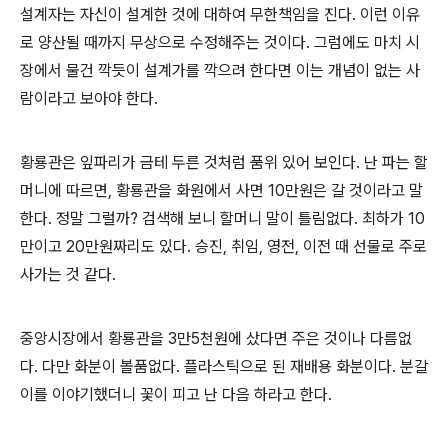
설계자는 자신이 설계한 것에 대하여 무한책임을 진다
.
이런 이유
로 양산될 때까지 무상으로 수정해주는 것이다
.
그럼에도 마치 시
장에서 물건 깍듯이 설계가를 깍으려 한다면 이는 개념이 없는 사
람이라고 보아야 한다
.
황룡관은 잎파리가 금테 두른 것처럼 품위 있어 보인다
.
난 파는 할
머니에 따르면
,
황룡관을 화원에서 사면
10
만원은 갈 것이라고 말
한다
.
정말 그럴까
?
검색해 보니 할머니 말이 틀림없다
.
최하가
10
만이고
20
만원짜리도 있다
.
승진
,
취임
,
영전
,
이전 때 선물로 주로
사가는 것 같다
.
중앙시장에서 황룡관을
3
만
5
천원에 샀다면 주은 것이나 다름없
다
.
다만 화분이 볼품없다
.
플라스틱으로 된 재배용 화분이다
.
분갈
이를 이야기했더니 꽃이 피고 난 다음 하라고 한다
.