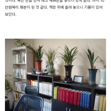
것이다
.
죽은 난을 걷어 내고 새화분을 넣으니 감쪽 같다
.
마치
10
만원짜리 화분이 된 것 같다
.
책장 위에 올려 놓으니 기품이 있어
보인다
.