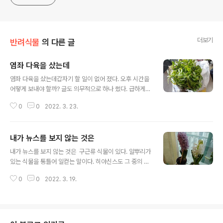
더보기
반려식물
의 다른 글
염좌 다육을 샀는데
글 내용
염좌 다육을 샀는데갑자기 할 일이 없어 졌다. 오후 시간을
어떻게 보내야 할까? 글도 의무적으로 하나 썼다. 급하게
일감 하나 처리했다. 차분히 책을 읽을 수도 있고 보고 싶은
0
0
2022. 3. 23.
유튜브도 볼 수 있다. 그러나 걷기로 했다. 이때 늘 향하는
곳은 중앙시장이다.사무실에서 중앙시장까지는 5정거장
걸린다. 걸어서 가기로 했다. 봄이 본격적으로 시작 되어서
내가 뉴스를 보지 않는 것은
일까 날씨가 포근하다. 따사로운 햇살에 바람은 차갑지 않
글 내용
다. 걷기 운동하기에 딱 좋은 날씨이다. 누우면 죽고 걸으면
내가 뉴스를 보지 않는 것은 구근류 식물이 있다. 알뿌리가
산다는 말을 상기하며 천천히 걸었다.무엇이든지 목적이
있는 식물을 통틀어 일컫는 말이다. 히야신스도 그 중의 하
있어야 한다. 중앙시장에 가 고자 하는 것은 난을 사고자 가
나이다. 아내가 히야신스를 사왔다. 전에 없던 일이다. 거실
는 것이다. 길거리 노점에서 파는 것이다. 10년도 넘게 친
0
0
2022. 3. 19.
에 녹색식물은 여러 종류 있지만 꽃은 거의 없다. 봄이 되어
난이 이제 고사 직전에 있다. 아마 2008년이었던 것 같다.
서일까 구근류 히야신스를 네 개 사왔다. 히야신스의 생장
그때 작은 법..
속도는 빠르다. 사온지 며칠만에 꽃대가 나왔다. 다음날 보
니 “쑤욱” 올라와 있다. 성장하는 것이 눈에 보일 정도이다.
이제 꽃이 활짝 피었다. 꽃의 무게가 있어서 젓가락 등으로