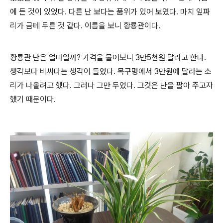
에 든 것이 있었다
.
다른 난 보다는 품위가 있어 보였다
.
마치 잎파
리가 금테 두른 것 같다
.
이름을 보니 황룡관이다
.
황룡관 난은 얼마일까
?
가격을 물어보니
3
만
5
천원 달라고 한다
.
생각보다 비싸다는 생각이 들었다
.
목구멍에서
3
만원에 달라는 소
리가 나올려고 했다
.
그러나 그만 두었다
.
그것은 난을 팔아 주고자
했기 때문이다
.