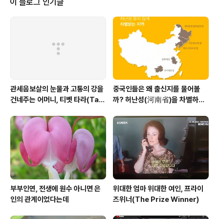
이 블로그 인기글
받침을 해 주었다. 집안에 꽃이 있으니 화사하다. 또한 향기
가 진하다. 히야신스향이 마치 라일락향 같다. 밀폐된 공간
에 향이 풍기니 향이 지나쳐 거부감이 들정도이다. 뉴스 없
는 삶이 열흘 되었다. 그날 이후 삶이 바뀌었다. 정치와 관
련된 ..
관세음보살의 눈물과 고통의 강을
중국인들은 왜 출신지를 물어볼
건네주는 어머니, 티벳 타라(Tar
까? 허난성(河南省)을 차별하는
a)보살
중국인들
부부인연, 전생에 원수 아니면 은
위대한 엄마 위대한 여인, 프라이
인의 관계이었다는데
즈위너(The Prize Winner)