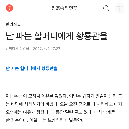
검색하기
진흙속의연꽃
티스토리
반려식물
난 파는 할머니에게 황룡관을
담마다사 이병욱
2022. 4. 1. 17:27
난 파는 할머니에게 황룡관을
이번주 들어 모처럼 여유를 찾았다
. 이번주
갑자기 일감이 밀려 드
는 바람에 처리하기에 바빴다
.
오늘 오전 중으로 다 처리하고 나자
오후에는 여유가 생겼다
.
그 동안 밀린 글도 썼다
.
마치 숙제를 다
한 기분이다
.
이럴 때는 보상심리가 발동한다
.