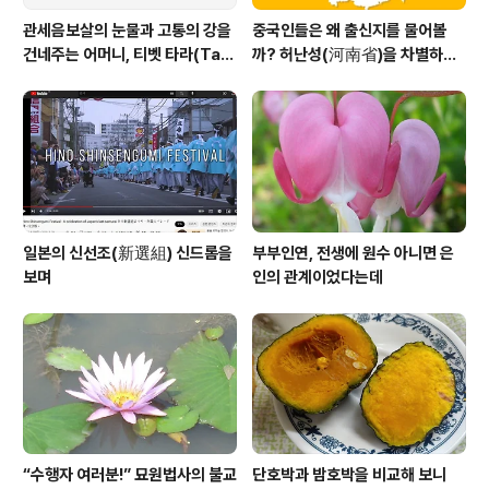
관세음보살의 눈물과 고통의 강을
중국인들은 왜 출신지를 물어볼
건네주는 어머니, 티벳 타라(Tar
까? 허난성(河南省)을 차별하는
a)보살
중국인들
일본의 신선조(新選組) 신드롬을
부부인연, 전생에 원수 아니면 은
보며
인의 관계이었다는데
“수행자 여러분!” 묘원법사의 불교
단호박과 밤호박을 비교해 보니