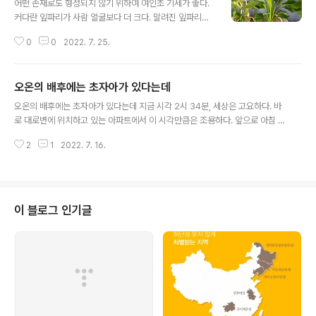
어떤 존재로도 형성되지 않기 위하여 여인초 기세가 좋다.
커다란 잎파리가 사람 얼굴보다 더 크다. 말려진 잎파리가
펼쳐질 때 생명의 신비를 느낀다. 여인초뿐만 아니다. 돈나
0
0
2022. 7. 25.
무에서는 연두색의 대가 불쑥 솟았다. 인도고무나무 꼭대
기에서는 계속 새로운 잎파리를 만들어 낸다. 사무실은 온
통 식물로 가득하다. 여름 생장기를 맞이하여 여기저기에
오온의 배후에는 초자아가 있다는데
서 대가 올라온다. 물만 주었을 뿐인데 스스로 알아서 자라
글 내용
는 것 같다. 생장하는 힘은 어디서 오는 것일까? 불가사의
오온의 배후에는 초자아가 있다는데 지금 시각 2시 34분, 세상은 고요하다. 바
한 일이다. 하물며 축생은 어떠할까? 형성이라는 말이 있
로 대로변에 위치하고 있는 아파트에서 이 시각만큼은 조용하다. 앞으로 아침 6
다. 상카라를 번역한 말이다. 형성을 뜻하는 상카라는 유정
시까지는 내시간이다. 이 시간에 무엇을 해야 할까? 글쓰는 것만큼 좋은 것은 없
중생의 조건과도 같다. 그래서 삼계와 육도를 설명할 때 형
2
1
2022. 7. 16.
는 것 같다. 긴 글을 쓴다. 글은 논리이기 때문에 논리적으로 쓸 수밖에 없다. 더
성조건이라고 한다. 인간의 경우 형성조건은 오계이다. 축
구나 경전을 인용하면 늘어질 수밖에 없다. 이런 글에 대해서 충고하는 사람들
생은 우치와 탐욕이다. 아수라는 진애이..
이 있다. 한수행한다는 사람들이다. 그들은 공통적으로 말하기를 언어로서는 깨
달음을 얻을 수 없다고 말한다. 언어를 떠나야 한다고 말한다. 불립문자, 교외별
전, 직지인심, 이 말들은 선종의 종지에 대한 것이다. 한결같이 언어를 떠나야 한
이 블로그 인기글
다고 말한다. 그래야 견성성불 할 수 있다는 것이다. 맞는 말이다. 그러나 일부만
맞을..