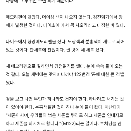
나중에 그 부위만 보면 되기 때문이다
.
메모리펜이 닳았다
.
더이상 색이 나오지 않는다
.
경전읽기에서 장
애가 발생한 것이다
.
다이소에 가서 꼭 사오리라고 다짐한 바 있다
.
다이소에서 형광메모리펜을 샀다
.
노랑색과 분홍색이 세트로 되어
있는 것이다
.
한세트에 천원이다
.
싼 맛에 세 세트 샀다
.
새 메모리펜으로 칠하면서 경전읽기를 했다
.
눈에 쏙쏙 들어 오는
것 같다
.
오늘 새벽에는 맛지마니까야
122
번경
'
공에 대한 큰 경
'
을
봤다
.
경을 보고 나면 무언가 하나라도 건져야 한다
.
하나라도 새기는 것
이 있어야 한다
.
분홍색칠한 것이 하나 눈에 들어 왔다
.
아난다가
"
세존이시여
,
우리들의 법은 세존을 뿌리로 하고 세존을 안내자로
하고 세존을 의지처로 합니다
."(M122)
라는 말이다
.
부처님을 안