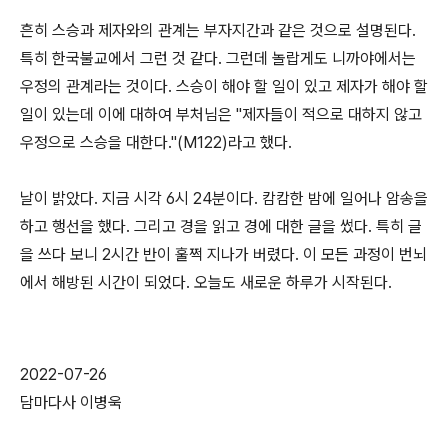
흔히 스승과 제자와의 관계는 부자지간과 같은 것으로 설명된다
.
특히 한국불교에서 그런 것 같다
.
그런데 놀랍게도 니까야에서는
우정의 관계라는 것이다
.
스승이 해야 할 일이 있고 제자가 해야 할
일이 있는데 이에 대하여 부처님은
"
제자들이 적으로 대하지 않고
우정으로 스승을 대한다
."(M122)
라고 했다
.
날이 밝았다
.
지금 시각
6
시
24
분이다
.
캄캄한 밤에 일어나 암송을
하고 행선을 했다
.
그리고 경을 읽고 경에 대한 글을 썼다
.
특히 글
을 쓰다 보니
2
시간 반이 훌쩍 지나가 버렸다
.
이 모든 과정이 번뇌
에서 해방된 시간이 되었다
.
오늘도 새로운 하루가 시작된다
.
2022-07-26
담마다사 이병욱