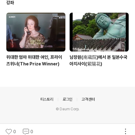
강좌
위대한 엄마 위대한 여인, 프라이
남장원(南蔵院)에서 본 일본수국
즈위너(The Prize Winner)
아지사이(紫陽花)
의안내
티스토리
로그인
고객센터
© Daum Corp.
0
0