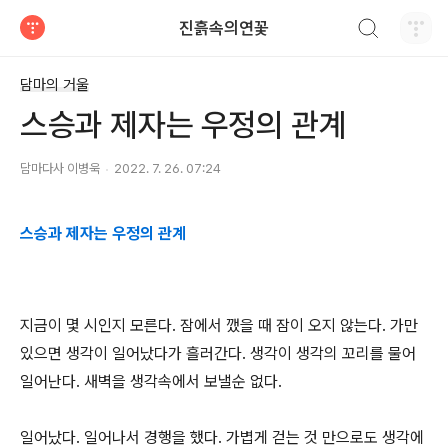
검색하기
진흙속의연꽃
티스토리
담마의 거울
스승과 제자는 우정의 관계
담마다사 이병욱
2022. 7. 26. 07:24
스승과 제자는 우정의 관계
지금이 몇 시인지 모른다
.
잠에서 깼을 때 잠이 오지 않는다
.
가만
있으면 생각이 일어났다가 흘러간다
.
생각이 생각의 꼬리를 물어
일어난다
.
새벽을 생각속에서 보낼순 없다
.
일어났다
.
일어나서 경행을 했다
.
가볍게 걷는 것 만으로도 생각에