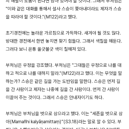
의 해탈이 도움이 된다면 남아 있어야 할 것이다
.
그래서 부처님은
"
이와 같은 대화를 통해서 설사 스승이 쫓아내더라도 제자가 스승
을 따라야 할 것이다
."(M122)
라고 했다
.
초기경전에는 놀라운 가르침으로 가득하다
.
새겨야 될 것도 많다
.
방대한 경전에서 한번 놓치면 찾기 힘들다
.
그래서 색칠을 해둔다
.
그러다 보니 온통 울긋불긋 색이 칠해져 있다
.
부처님은 우정을 강조했다
.
부처님은
"
그대들은 우정으로 나를 대
하고 적으로 나를 대하지 말라
."(M122)
라고 했다
.
이는 무엇을 말
하는가
?
스승은 같은 길을 가는 도반임을 말한다
.
스승은 먼저 길
을 간 사람이고 제자는 나중에 길을 간 사람이다
.
먼저 간 사람이
이끌어 주는 것이다
.
그래서 스승은 안내자이기도 하다
.
부처님은 부처님을 벗으로 삼으라고 했다
.
이는
"
세존을 벗으로 삼
아
(Mamañhi kaly
ā
ṇ
amitta
ṃ
)”(S3.18)
라는 말로 알 수 있다
.
부