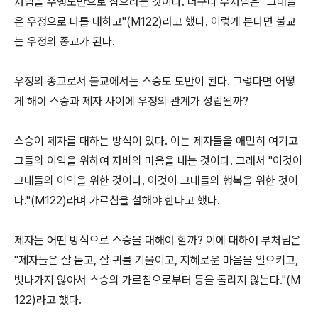
처님을 수행도반으로 삼으라는 것이다
.
더구나 부처님은
"
그대들
은 우정으로 나를 대하고
"(M122)
라고 했다
.
이렇게 본다면 불교
는 우정의 종교가 된다
.
우정의 종교로서 불교에서는 스승도 도반이 된다
.
그렇다면 어떻
게 해야 스승과 제자 사이에 우정의 관계가 성립될까
?
스승이 제자를 대하는 방식이 있다
.
이는 제자들을 애민히 여기고
그들의 이익을 위하여 자비의 마음을 내는 것이다
.
그래서
"
이것이
그대들의 이익을 위한 것이다
.
이것이 그대들의 행복을 위한 것이
다
."(M122)
라며 가르침을 설해야 한다고 했다
.
제자는 어떤 방식으로 스승을 대해야 할까
?
이에 대하여 부처님은
"
제자들은 잘 듣고
,
잘 귀를 기울이고
,
지혜로운 마음을 일으키고
,
빗나가지 않아서 스승의 가르침으로부터 등을 돌리지 않는다
."(M
122)
라고 했다
.