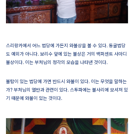
스리랑카에서 어느 법당에 가든지 와불상을 볼 수 있다
.
동굴법당
도 예외가 아니다
.
보리수 앞에 있는 불상은 거의 백퍼센트 사마디
불상이다
.
이는 부처님의 정각의 모습을 나타낸 것이다
.
불탑이 있는 법당에 가면 반드시 와불이 있다
.
이는 무엇을 말하는
가
?
부처님의 열반과 관련이 있다
.
스투파에는 불사리에 모셔져 있
기 때문에 와불이 있는 것이다
.