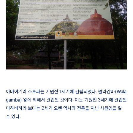
아바야기리 스투파는 기원전
1
세기에 건립되었다
.
왈라감바
(Wala
gamba)
왕에 의해서 건립된 것이다
.
이는 기원전
3
세기에 건립된
마하비하라 보다는
2
세기 오랜 역사와 전통을 지닌 사원임을 알
수 있다
.