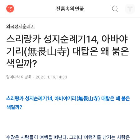
검색하기
진흙속의연꽃
티스토리
외국성지순례기
스리랑카 성지순례기14, 아바야
기리(無畏山寺) 대탑은 왜 붉은
색일까?
담마다사 이병욱
2023. 1. 19. 14:33
스리랑카 성지순례기14, 아바야기리(無畏山寺) 대탑은 왜 붉은
색일까?
수많은 사람들이 여행을 떠난다
.
그러나 여행기를 남기는 사람은