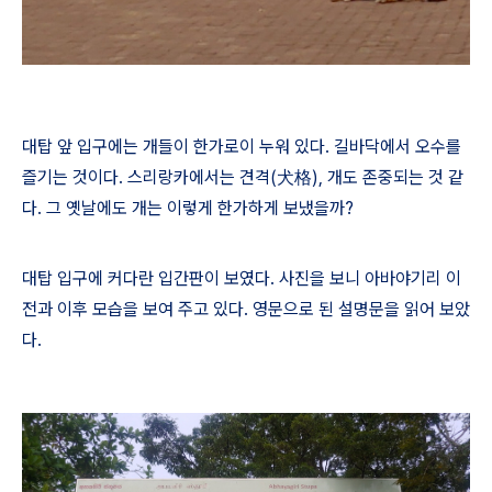
대탑 앞 입구에는 개들이 한가로이 누워 있다
.
길바닥에서 오수를
즐기는 것이다
.
스리랑카에서는 견격
(
犬格
),
개도 존중되는 것 같
다
.
그 옛날에도 개는 이렇게 한가하게 보냈을까
?
대탑 입구에 커다란 입간판이 보였다
.
사진을 보니 아바야기리 이
전과 이후 모습을 보여 주고 있다
.
영문으로 된 설명문을 읽어 보았
다
.