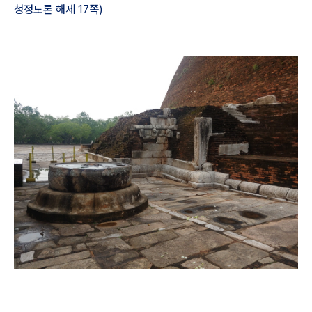
청정도론 해제
17
쪽
)