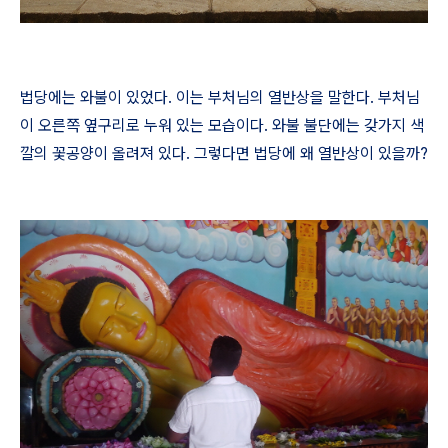
법당에는 와불이 있었다
.
이는 부처님의 열반상을 말한다
.
부처님
이 오른쪽 옆구리로 누워 있는 모습이다
.
와불 불단에는 갖가지 색
깔의 꽃공양이 올려져 있다
.
그렇다면 법당에 왜 열반상이 있을까
?