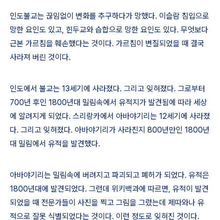
인도불교는 끊임없이 변화를 추구하다가 망했다
.
이슬람 침입으로
망한 요인도 있고
,
힌두교와 습합으로 망한 요인도 있다
.
무엇보다
근본 가르침을 훼손했다는 것이다
.
가르침이 변질되었을 때 결국
사라져 버린 것이다
.
인도에서 불교는
13
세기에 사라졌다
.
그리고 잊혀졌다
.
그로부터
700
년 후인
1800
년대 밀림속에서 유적지가 발견됨에 따라 세상
에 알려지게 되었다
.
스리랑카에서 아바야기리는
12
세기에 사라졌
다
.
그리고 잊혀졌다
.
아바야기리가 사라진지
800
년만인
1800
년
대 밀림에서 유적을 발견했다
.
아바야기리는 밀림속에 버려지고 파괴되고 폐허가 되었다
.
유적은
1800
년대에 발견되었다
.
그런데 위키백과에 따르면
,
유적이 발견
되었을 때 전문가들이 사진을 찍고 그림을 그렸는데 제따와나 유
적으로 잘못 식별되었다는 것이다
.
이런 정도로 잊혀진 것이다
.