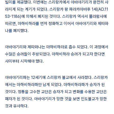
빌미를 제공했다
.
이번에는 스리랑카에서 아바야기리가 완전히 사
라지게 되는 계기가 되었다
.
스리랑카 왕 파라카마바후
1
세
(AD.11
53-1186)
에 의해서 폐지된 것이다
.
스리랑카 역사서 쭐라왐사에
따르면
,
마하비하라를 먼저 정화하고 이어서 아바야기리와 제따와
나를 폐지했다
.
아바야기리와 제따와나는 마하비하라로 흡수 되었다
.
이 과정에서
수많은 승려들이 추방되었다
.
마하비하라 승려가 되고자 한다면
사미부터 시작해야 했다
.
아바야기리파는
12
세기에 스리랑카 불교에서 사라졌다
.
스리랑카
에서는 마하비하라파만 남게 되었다
.
마하비하라파가 승자가 된
것이다
.
정통을 고수한 교단은 승자가 되고 변화를 수용한 교단은
패자가 된 것이다
.
아바야기리가 망한 것을 보면 인도불교가 망한
것과 유사하다
.