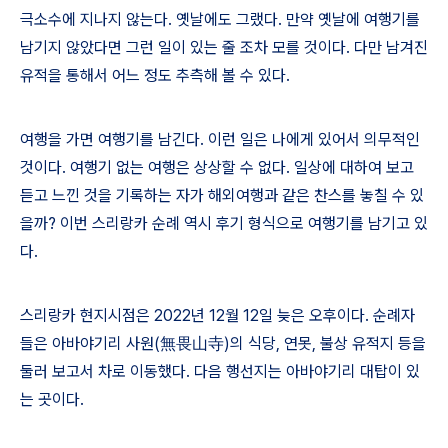
극소수에 지나지 않는다
.
옛날에도 그랬다
.
만약 옛날에 여행기를
남기지 않았다면 그런 일이 있는 줄 조차 모를 것이다
.
다만 남겨진
유적을 통해서 어느 정도 추측해 볼 수 있다
.
여행을 가면 여행기를 남긴다
.
이런 일은 나에게 있어서 의무적인
것이다
.
여행기 없는 여행은 상상할 수 없다
.
일상에 대하여 보고
듣고 느낀 것을 기록하는 자가 해외여행과 같은 찬스를 놓칠 수 있
을까
?
이번 스리랑카 순례 역시 후기 형식으로 여행기를 남기고 있
다
.
스리랑카 현지시점은
2022
년
12
월
12
일 늦은 오후이다
.
순례자
들은 아바야기리 사원
(
無畏山寺
)
의 식당
,
연못
,
불상 유적지 등을
둘러 보고서 차로 이동했다
.
다음 행선지는 아바야기리 대탑이 있
는 곳이다
.