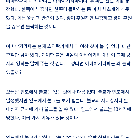
비하라파이고 또 하나는 아바야기리파이다
.
두 파는 천년 이상 경
쟁했다
.
한쪽이 부흥하면 한쪽이 몰락하는 등 마치 시소게임 하듯
했다
.
이는 왕권과 관련이 있다
.
왕이 후원하면 부흥하고 왕이 후원
을 끊으면 몰락하는 것이다
.
아바야기리파는 현재 스리랑카에서 더 이상 찾아 볼 수 없다
.
다만
흔적만 남아 있다
.
거대한 붉은 벽돌의 아바야기리 대탑이 그때 당
시의 영화를 말해 주는 것 같다
.
그렇다면 아바야기리파는 왜 몰락
했을까
?
오늘날 인도에서 불교는 없는 것이나 다름 없다
.
불교가 인도에서
발생했지만 인도에서 불교를 보기 힘들다
.
불교의 사대성지나 팔
대성지 근처에 가야 불교를 볼 수 있다
.
인도에서 불교는
13
세기에
망했다
.
여러 가지 이유가 있을 것이다
.
인도에서 불교가 망한 이유는 무엇일까
?
이슬람 침략이라는 말도