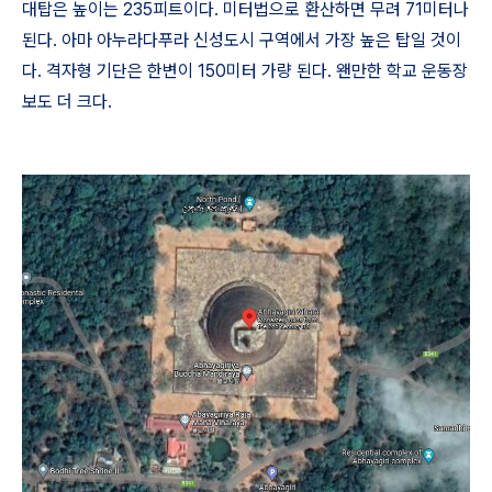
대탑은 높이는
235
피트이다
.
미터법으로 환산하면 무려
71
미터나
된다
.
아마 아누라다푸라 신성도시 구역에서 가장 높은 탑일 것이
다
.
격자형 기단은 한변이
150
미터 가량 된다
.
왠만한 학교 운동장
보도 더 크다
.