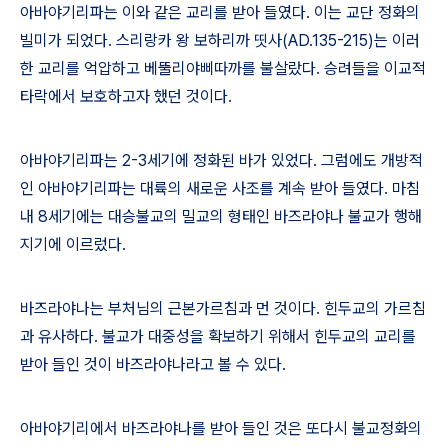
아바야기리파는 이와 같은 교리를 받아 들였다
.
이는 교단 정화의
빌미가 되었다
.
스리랑카 왕 보하리까 띳사
(AD.135-215)
는 이러
한 교리를 억압하고 베뚤리야삐따까를 불살랐다
.
승려들을 이교적
타락에서 보호하고자 했던 것이다
.
아바야기리파는
2-3
세기에 정화된 바가 있었다
.
그럼에도 개방적
인 아바야기리파는 대륙의 새로운 사조를 계속 받아 들였다
.
마침
내
8
세기에는 대승불교의 밀교의 형태인 바즈라야나 불교가 행해
지기에 이르렀다
.
바즈라야나는 부처님의 근본가르침과 먼 것이다
.
힌두교의 가르침
과 유사하다
.
불교가 대중성을 확보하기 위해서 힌두교의 교리를
받아 들인 것이 바즈라야나라고 볼 수 있다
.
아바야기리에서 바즈라야나를 받아 들인 것은 또다시 불교정화의