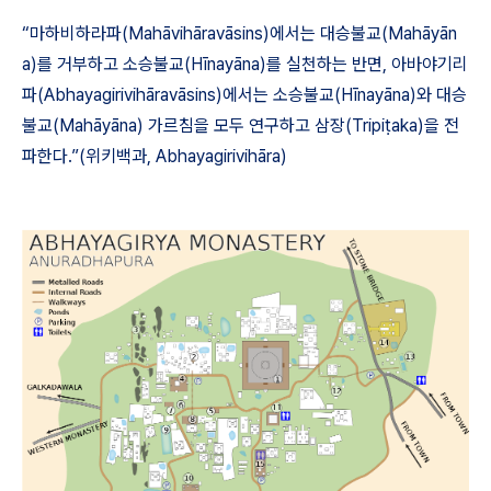
“
마하비하라파
(Mah
ā
vih
ā
rav
ā
sins)
에서는 대승불교
(Mah
ā
y
ā
n
a)
를 거부하고 소승불교
(H
ī
nay
ā
na)
를 실천하는 반면
,
아바야기리
파
(Abhayagirivih
ā
rav
ā
sins)
에서는 소승불교
(H
ī
nay
ā
na)
와 대승
불교
(Mah
ā
y
ā
na)
가르침을 모두 연구하고 삼장
(Tripi
ṭ
aka)
을 전
파한다
.”(
위키백과
, Abhayagirivih
ā
ra)