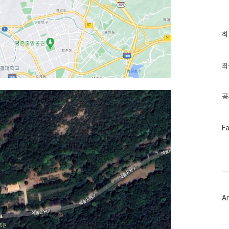
최
최
근
글
과
인
최
기
글
공
페
F
이
스
북
트
위
터
플
러
Ar
그
인
Ca