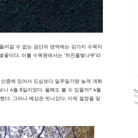
들어갈 수 없는 금단의 영역에는 갖가지 수목이
양벚꽃이다. 이를 수목원에서는 '처진올벚나무’라
 산중에 있어서 도심보다 일주일가량 늦게 개화
보니 4월 8일이었다. 올해도 볼 수 있을까? 4월
방
To
문
To
했다. 그러나 예상은 빗나갔다. 이제 절정을 맞
자
Ye
수