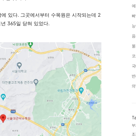
예
에 있다. 그곳에서부터 수목원은 시작되는데 2
빠
년 365일 닫혀 있었다.
능
음
불
코
국
반
의
T
부
초