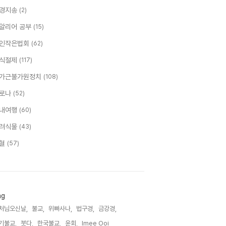
경지송
(2)
알리어 공부
(15)
인작은법회
(62)
식절제
(117)
가근불가원정치
(108)
로나
(52)
내여행
(60)
려식물
(43)
혈
(57)
ag
처님오신날,
불교,
위빠사나,
법구경,
금강경,
기불교,
붓다,
한국불교,
윤회,
Imee Ooi,