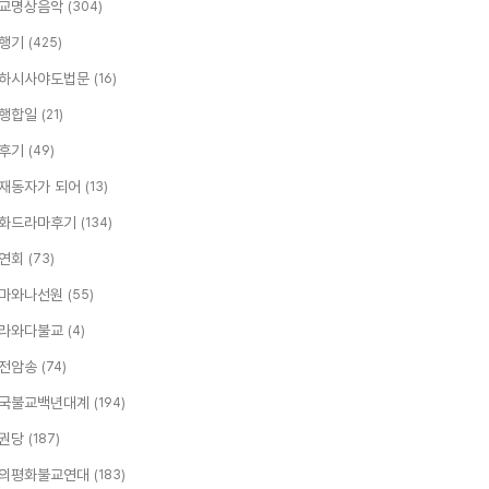
교명상음악
(304)
행기
(425)
하시사야도법문
(16)
행합일
(21)
후기
(49)
재동자가 되어
(13)
화드라마후기
(134)
연회
(73)
마와나선원
(55)
라와다불교
(4)
전암송
(74)
국불교백년대계
(194)
권당
(187)
의평화불교연대
(183)