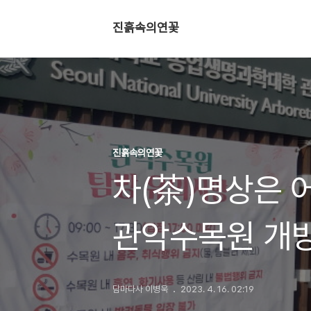
진흙속의연꽃
진흙속의연꽃
차(茶)명상은 
관악수목원 개
담마다사 이병욱
2023. 4. 16. 02:19