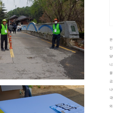
분
진
담
니
율
금
나
국
외