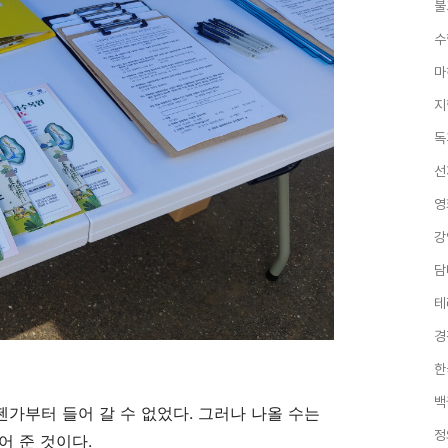
불
수
마
지
독
선
영
강
담
테
경
한
백
가부터 들어 갈 수 없었다. 그러나 나올 수는
정
어 준 것이다.