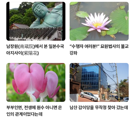
남장원(南蔵院)에서 본 일본수국
“수행자 여러분!” 묘원법사의 불교
아지사이(紫陽花)
강좌
부부인연, 전생에 원수 아니면 은
남산 감이당을 무작정 찾아 갔는데
인의 관계이었다는데