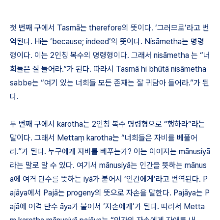
첫 번째 구에서 Tasm
ā
는 therefore의 뜻이다. ‘그러므로’라고 번
역된다.
Hi
는 ‘because; indeed’의 뜻이다. Nis
ā
metha
는 명령
형이다. 이는 2인칭 복수의 명령형이다. 그래서 nis
ā
metha
는 “너
희들은 잘 들어라.”가 된다. 따라서 Tasm
ā
hi bh
ū
t
ā
nis
ā
metha
sabbe
는 “여기 있는 너희들 모든 존재는 잘 귀담아 들어라.”가 된
다.
두 번째 구에서 karotha는 2인칭 복수 명령형으로 “행하라”라는
말이다. 그래서 Metta
ṃ
karotha
는 “너희들은 자비를 베풀어
라.”가 된다. 누구에게 자비를 베푸는가? 이는 이어지는 m
ā
nusiy
ā
라는 말로 알 수 있다. 여기서
m
ā
nusiy
ā
는 인간을 뜻하는 mānus
a에 여격 단수를 뜻하는
iy
ā
가 붙어서 ‘인간에게’라고 번역된다.
P
aj
ā
ya
에서 Paj
ā
는 progeny의 뜻으로 자손을 말한다.
Paj
ā
ya
는 P
aj
ā
에 여격 단수 ā
ya
가 붙어서 ‘자손에게’가 된다. 따라서 Metta