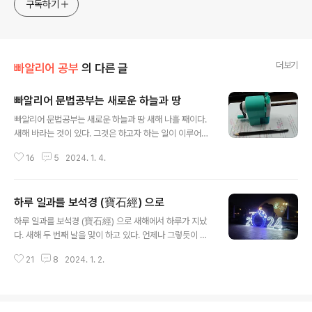
구독하기
더보기
빠알리어 공부
의 다른 글
빠알리어 문법공부는 새로운 하늘과 땅
글 내용
빠알리어 문법공부는 새로운 하늘과 땅 새해 나흘 째이다.
새해 바라는 것이 있다. 그것은 하고자 하는 일이 이루어지
는 것이다. 그것은 내가 하기에 달렸다. 매일 네 가지 일을
16
5
2024. 1. 4.
해야 한다. 매일 글쓰기, 매일 한시간 좌선하기, 매일 경전
과 논서보기, 매일 빠알리공부하기를 말한다. 이것 말고 하
나 더 있다. 그것은 부끄러움 없이 사는 것이다. 나 자신을
하루 일과를 보석경 (寶石經) 으로
속이지 않는 삶을 말한다. 어제 저녁에 빠알리문법수업이
글 내용
있었다. 오후 8시에 줌으로 진행되는 강좌이다. 매주 수요
하루 일과를 보석경 (寶石經) 으로 새해에서 하루가 지났
일에 열리는데 총 12주 강좌 중에 3번째 강좌를 소화했다.
다. 새해 두 번째 날을 맞이 하고 있다. 언제나 그렇듯이 시
참여인원은 18명이다. 카톡방에는 34명이 들어와 있다.
간은 화살처럼 흘러간다. 연말 끝자락에 있는 자신을 발견
참여율은 절반이다. 참여자 중에는 얼굴을 노출시키는 사
21
8
2024. 1. 2.
하게 될 것이다. 월요일인가 싶으면 금요일이다. 월초인가
람은 6-7명에 지나지 않는다. 줌강연에도 예절이 있다. 가
싶으면 월말이다. 연초인가 싶으면 연말이다. 소년인가 싶
능하면 마이크를 ..
었는데 노년이 되었다. 이제 공식적인 노년을 일년 남겨 두
고 있다. 세월은 유수같다고 말한다. 사람들은 세월 이야기