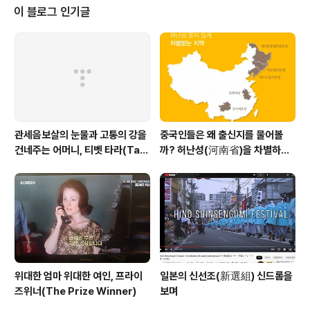
를 한다. 오랜만에 만난 사촌형님도 세월 이야기를 했다. 세
이 블로그 인기글
월이 참 빠르게 흘러간다고 말했다. 세월은 흘러가지 않는
다. 내가 변한 것이다. 매일매일 사건을 경험하다 보니 세월
이 흘러간 것처럼 보이는 것이다. 아무것도 하지 않는 사람,
죽은 자에게는 세월은 흘러가지 않는다. 세월이 흘러서 여
기까지 오게 되었다. 가..
관세음보살의 눈물과 고통의 강을
중국인들은 왜 출신지를 물어볼
건네주는 어머니, 티벳 타라(Tar
까? 허난성(河南省)을 차별하는
a)보살
중국인들
위대한 엄마 위대한 여인, 프라이
일본의 신선조(新選組) 신드롬을
즈위너(The Prize Winner)
보며