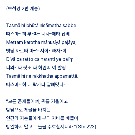
(
보석경 2번 게송)
Tasm
ā
hi bh
ū
t
ā
nis
ā
metha sabbe
따스마- 히 부-따- 니사-메타 삽베
Metta
ṃ
karotha m
ā
nusiy
ā
paj
ā
ya,
멧땅 까로타 마-누시야- 빠자-야
Div
ā
ca ratto ca haranti ye bali
ṃ
디와- 짜 랏또 짜 하란띠 예 발링
Tasm
ā
hi ne rakkhatha appamatt
ā
.
따스마- 히 네 락카타 압빠맛따-
“
모든 존재들이여, 귀를 기울이고
밤낮으로 제물을 바치는
인간의 자손들에게 부디 자비를 베풀어
방일하지 말고 그들을 수호할지니라.”(Stn.223)