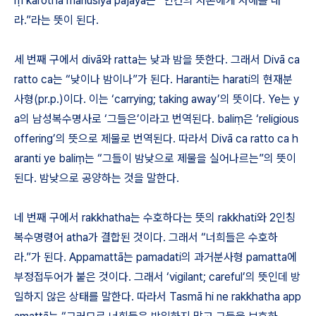
ṃ
karotha m
ā
nusiy
ā
paj
ā
ya
는 “인간의 자손에게 자애를 내
라.”라는 뜻이 된다.
세 번째 구에서 div
ā
와 ratta는 낮과 밤을 뜻한다. 그래서 Div
ā
ca
ratto ca
는 “낮이나 밤이나”가 된다. Haranti는 harati의 현재분
사형(pr.p.)이다. 이는 ‘carrying; taking away’의 뜻이다. Ye는 y
a의 남성복수명사로 ‘그들은’이라고 번역된다. bali
ṃ
은 ‘religious
offering’의 뜻으로 제물로 번역된다. 따라서
Div
ā
ca ratto ca h
aranti ye bali
ṃ
는 “그들이 밤낮으로 제물을 실어나르는”의 뜻이
된다. 밤낮으로 공양하는 것을 말한다.
네 번째 구에서
rakkhatha
는 수호하다는 뜻의 rakkhati와 2인칭
복수명령어 atha가 결합된 것이다. 그래서 “너희들은 수호하
라.”가 된다. Appamatt
ā
는 pamadati의 과거분사형 pamatta에
부정접두어가 붙은 것이다. 그래서 ‘vigilant; careful’의 뜻인데 방
일하지 않은 상태를 말한다. 따라서
Tasm
ā
hi ne rakkhatha app