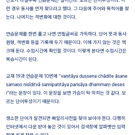
진도가 나갈수록 연습문제는 길어진다. 모르는 단어투성이다. 이
런 경우 동사를 먼저 찾으라고 했다. 그 다음에 주어와 목적어를 찾
는다. 나머지는 격변화에 대한 것이다.
연습문제를 한번 풀고 나면 연필글씨로 가득하다. 단어 뜻과 동사
원형, 격변화 등을 기록해 두기 때문이다. 이해 가지 않는 것은 첵
크해 둔다. 수업시간에 확인할 것이다. 이렇게 본다면 수업시간은
복습시간이 된다.
교재 19과 연습문제 10번에 “va
ṇ
it
ā
ya dussena ch
ā
dite
ā
sane
sama
ṇ
o nis
ī
ditv
ā
sannipatit
ā
ya paris
ā
ya dhamma
ṃ
deses
i”
라는 문장이 있다. 이 문장을 보면 가슴이 탁 막히는 것 같다. 모
르는 단어투성이기 때문이다.
생소한 단어가 발견되면 빠알리사전을 찾아 보아야 한다. 다행히
인터넷에서 다운 받아 놓은 것이 있어서 검색창에 알파벳만 입력