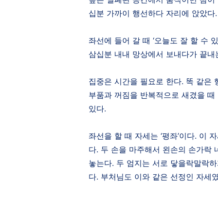
십분 가까이 행선하다 자리에 앉았다
.
좌선에 들어 갈 때
‘
오늘도 잘 할 수 
삼십분 내내 망상에서 보내다가 끝내
집중은 시간을 필요로 한다
.
똑 같은 
부품과 꺼짐을 반복적으로 새겼을 때 
있다
.
좌선을 할 때 자세는
‘
평좌
’
이다
.
이 
다
.
두 손을 마주해서 왼손의 손가락 
놓는다
.
두 엄지는 서로 닿을락말락하
다
.
부처님도 이와 같은 선정인 자세