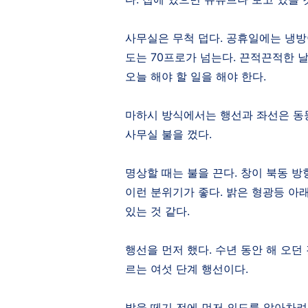
사무실은 무척 덥다
.
공휴일에는 냉방
도는
70
프로가 넘는다
.
끈적끈적한 
오늘 해야 할 일을 해야 한다
.
마하시 방식에서는 행선과 좌선은 동
사무실 불을 껐다
.
명상할 때는 불을 끈다
.
창이 북동 방
이런 분위기가 좋다
.
밝은 형광등 아
있는 것 같다
.
행선을 먼저 했다
.
수년 동안 해 오던
르는 여섯 단계 행선이다
.
발을 떼기 전에 먼저 의도를 알아차려