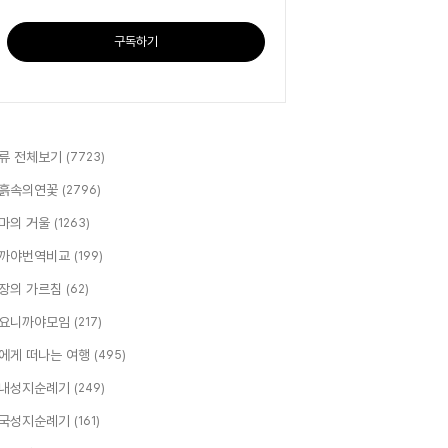
구독하기
류 전체보기
(7723)
흙속의연꽃
(2796)
마의 거울
(1263)
까야번역비교
(199)
장의 가르침
(62)
요니까야모임
(217)
에게 떠나는 여행
(495)
내성지순례기
(249)
국성지순례기
(161)