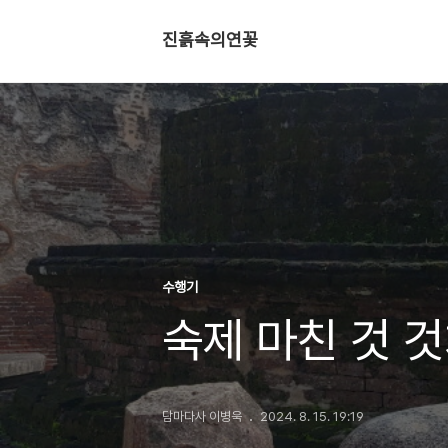
진흙속의연꽃
수행기
숙제 마친 것 
담마다사 이병욱
2024. 8. 15. 19:19