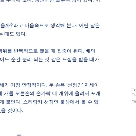
있을까
?’
라고 마음속으로 생각해 본다
.
어떤 날은
는 때도 있다
.
행위를 반복적으로 했을 때 집중이 된다
.
배의
어느 순간 분리 되는 것 같은 느낌을 받을 때가
자세가 가장 안정적이다
.
두 손은
‘
선정인
’
자세이
방
To
네 개를 오른손의 손가락 네 개위에 올려서 포개
문
To
자
게 붙인다
.
스리랑카 선정인 불상에서 볼 수 있
Ye
수
였을 것이다
.