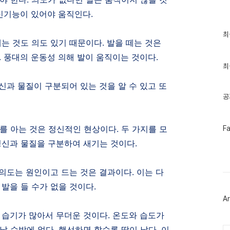
신기능이 있어야 움직인다
.
최
최
근
떼는 것도 의도 있기 때문이다
.
발을 떼는 것은
글
.
풍대의 운동성 의해 발이 움직이는 것이다
.
과
인
최
기
글
신과 물질이 구분되어 있는 것을 알 수 있고 또
공
페
이를 아는 것은 정신적인 현상이다
.
두 가지를 모
F
이
정신과 물질을 구분하여 새기는 것이다
.
스
북
트
위
 의도는 원인이고 드는 것은 결과이다
.
이는 다
터
플
 발을 들 수가 없을 것이다
.
러
Ar
그
인
.
습기가 많아서 무더운 것이다
.
온도와 습도가
날 수밖에 없다
.
행선하면 할수록 땀이 났다
.
이
Ca