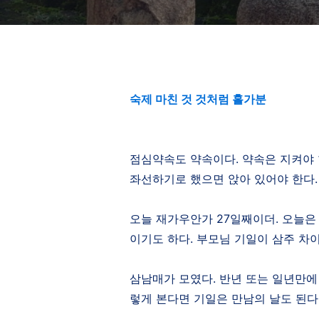
숙제 마친 것 것처럼 홀가분
점심약속도 약속이다
.
약속은 지켜야
좌선하기로 했으면 앉아 있어야 한다
.
오늘 재가우안가
27
일째이더
.
오늘
이기도 하다
.
부모님 기일이 삼주 차
삼남매가 모였다
.
반년 또는 일년만에
렇게 본다면 기일은 만남의 날도 된다