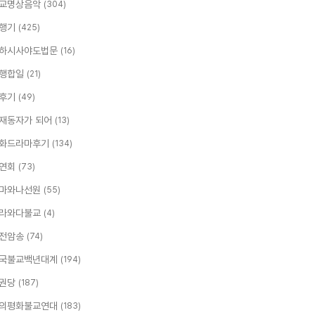
교명상음악
(304)
행기
(425)
하시사야도법문
(16)
행합일
(21)
후기
(49)
재동자가 되어
(13)
화드라마후기
(134)
연회
(73)
마와나선원
(55)
라와다불교
(4)
전암송
(74)
국불교백년대계
(194)
권당
(187)
의평화불교연대
(183)