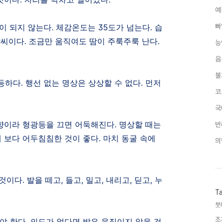
예
이 되지 않는다
.
체감온도는
35
도가 넘는다
.
습
빠
날씨이다
.
조금만 움직여도 땀이 주룩주룩 난다
.
능
음
불
등하다
.
행선 없는 명상은 상상할 수 없다
.
먼저
코
국
향이라 형광등을 끄면 어둑해진다
.
명상할 때는
반
래 보다 어두침침한 것이 좋다
.
마치 동굴 속에
의
 것이다
.
발을 떼고
,
들고
,
밀고
,
내리고
,
딛고
,
누
T
붓
초
야 한다
.
의도가 없다면 발은 움직이지 않을 것