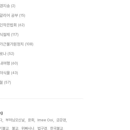
경지송
(2)
알리어 공부
(15)
인작은법회
(62)
식절제
(117)
가근불가원정치
(108)
로나
(52)
내여행
(60)
려식물
(43)
혈
(57)
ag
다,
부처님오신날,
윤회,
Imee Ooi,
금강경,
기불교,
불교,
위빠사나,
법구경,
한국불교,