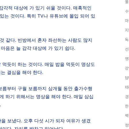
불
감각적 대상에 가 있기 쉬울 것이다
.
매혹적인
수
 있는 것이다
.
특히
TV
나 유튜브에 몰입 되어 있
마
지
것 같다
.
빈방에서 혼자 좌선하는 사람도 많지
독
마음은 늘 감각 대상에 가 있기 쉽다
.
선
영
밥 먹듯이 하는 것이다
.
매일 밥을 먹듯이 명상도
강
는 결심을 해야 한다
.
담
테
보름부터 구월 보름까지 삼개월 동안 출가수행
게 하기 위해서는 명상을 해야 한다
.
매일 삼십
경
.
한
백
간을 보냈다
.
오후 다섯 시가 되자 여유가 생겼
정
것이다
.
자리를 박차고 일어났다
.