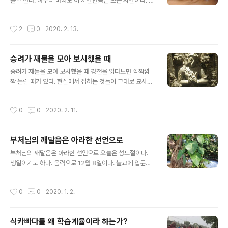
을 접한다. 아무리 바빠도 이 시간만큼은 쓰는 시간이다. 일
터로 오자마자 컴퓨터를 켜고 자판을 두드린다. 새벽부터
생각한 것을 쓰기 위해서이다. 특히 세수할 때 생각이 잘 떠
작성시간
2
0
2020. 2. 13.
오른다. 잊어버리지 않기 위해 스마트폰 메모앱..
승려가 재물을 모아 보시했을 때
글 내용
승려가 재물을 모아 보시했을 때 경전을 읽다보면 깜짝깜
짝 놀랄 때가 있다. 현실에서 접하는 것들이 그대로 묘사되
어 있기 때문이다. 어떨 때는 마치 예언서를 읽는 것 같다.
그런 것 중의 하나가 다음과 같은 게송이다. “미래의 시기
작성시간
0
0
2020. 2. 11.
에 최후의 시대가 오면, 수행승들과 수행녀들의 행..
부처님의 깨달음은 아라한 선언으로
글 내용
부처님의 깨달음은 아라한 선언으로 오늘은 성도절이다.
생일이기도 하다. 음력으로 12월 8일이다. 불교에 입문하
고나서 음력 생일날이 성도절이라는 것을 알았다. 한국불
교에서 사대명절에 해당되는 날 중에 하나가 생일인 것이
작성시간
0
0
2020. 1. 2.
다. 이런 것도 불교와의 인연이라면 인연일 것이다. 부처..
식카빠다를 왜 학습계율이라 하는가?
글 내용