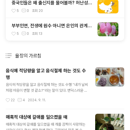
중국인들은 왜 출신지를 물어볼까? 허난성
(河南省)을 차별하는 중국인들
5
0
조회
20
부부인연, 전생에 원수 아니면 은인의 관계이
었다는데
5
0
조회
13
율장의 가르침
분류 전체보기
주요 글 목록
음식에 적당량을 알고 음식절제 하는 것도 수
행
글 내용
음식에 적당량을 알고 음식절제 하는 것도 수행 “내가 날씨
처럼 마음이 변할 것 같소?”라는 말이 있다. 변덕스러운 날
씨처럼 마음이 죽 끓듯 하지 않을 것이라는 말이다. 요즘은
작성시간
22
4
2024. 9. 11.
“주식시세처럼 마음이 변할 것 같소?”라는 말이 타당할 것
같다. 재거우안거 54일째이다. 오늘 무척 더운 날씨이다.
중앙냉방장치가 가동되기 이전에 시간에 앉아 있었는데 가
매혹적 대상에 갈애를 일으켰을 때
슴골에 땀이 주르륵 흘러 내린다. 컨디션도 좋지 않다. 어제
글 내용
매혹적 대상에 갈애를 일으켰을 때 개를 끔찍이 사랑하는
과식한 영향이 크다. 오늘 삼십분 좌선은 실패이다. 집중도