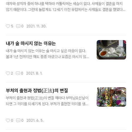
승은 금과 은을 필요로 하지 않을 것이다. 만일 금..
여자와 성직자 중에 하나를 택하라 카톨릭에는 세습이 없다. 사제들이 결혼을 하지
않기 때문이다. 그런데 놀랍게도 12세기 이전 유럽에서는 사제들도 결혼을 했었다고
한다. 유튜브 지식브런치에서 '중세유럽이 세습을 막은 방법'을 보고서 알았다. 한국
교회는 대기업과 같다고 한다. 미국교회를 기업화 되었다고 하는데 한국교회는 여기
작성시간
5
0
2021. 11. 30.
서 더 나간 것이다. 그런데 최근에는 자식에게 세습되는 문제로 논란이 되고 있다. 역
사는 반복되는 것일까? 중세 유럽에서도 그런 문제가 있었던 것이다. 여자를 택할것
인가 성직자를 택할 것인가? 이 말은 성직자의 타락이 극에 달하던 시대에 던진 물음
내가 술 마시지 않는 이유는
이었다고 한다. 성직자들이 결혼을 해서 자식을 두었을 때 타락되었음을 말한다. 그
글 내용
것은 교회세습으로 나타났다. 그래서 교황청에서는 여자와 성직자..
내가 술 마시지 않는 이유는 술 마시고 싶은 마음이 없다.
불과 1년 전까지만 해도 종종 마셨으나 요즘은 마시지 않는
다. 살다 보니 이런 변화도 있다. 술은 필요악이다. 없으면
좋지만 사회생활 하다보면 어쩔 수 없이 마셔야 하는 것이
작성시간
2
0
2021. 8. 1.
다. 회식자리에서 빠질 수 없다. 그날만은 예외로 한다. 문
제는 혼자 마시는 것이다. 혼밥이 있다. 혼자 밥 먹는 것을
말한다. 혼밥이 있으면 혼술도 없지 않을 수 없다. 혼자 밥
부처의 출현과 정법(正法)의 변질
은 먹을 수 있어도 혼자 술 마시는 것은 청승맞아 보인다.
글 내용
술은 함께 마셔야 맛이 난다. 여럿이서 유쾌하게 마시는 술
부처의 출현과 정법(正法)의 변질 해마다 부처님오신날이
자리에서는 시간 가는 줄 모른다. 웃고 떠들다 보면 날 샐
되면 그 의미를 되새기게 된다. 부처가 출현한 의미를 생각
것이다. 술집 문을 나섰을 때 찬란한 아침 햇살을 맞이한다
해 보는 것이다. 봉축법문에서는 지혜와 자비라는 말과 함
면 기분이 어떨까? 술은 즐거워도 마시고 슬퍼도 마신다.
께 중생구제라는 말이 빠지지 않는다. 그러나 부처님이 오
작성시간
0
0
2021. 6. 5.
애주가는 갖..
신 진정한 의미를 말하지는 않는 것 같다. 부처님은 왜 오셨
을까? 이 말은 “부처는 왜 출현했을까?”라는 말과 동의어