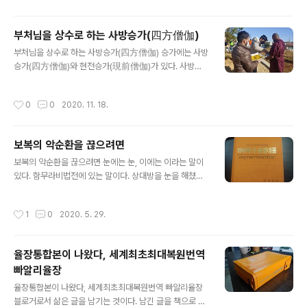
에 따른 정당한 비판일지라도 스님을 거론하는 것 자체가 불편한 것을 넘어서 불쾌를
유발하는 것 같다. 음주계에 대한 글을 하나 썼다. 페이스북에서 어느 스님이 막걸리
부처님을 상수로 하는 사방승가(四方僧伽)
를 하루에도 몇 통씩 매일 마신다는 글을 보고서 이에 자극받아 쓴 것이다. 그런데 이
글 내용
런 글이 누군가에게는 불편과 불쾌를 야기한 것..
부처님을 상수로 하는 사방승가(四方僧伽) 승가에는 사방
승가(四方僧伽)와 현전승가(現前僧伽)가 있다. 사방승
가(cattudisasaṅgha)는 포괄적이고 현전승가(sammu
khisaṅgha)는 현실적이다. 사방승가는 부처님 재세시부
작성시간
0
0
2020. 11. 18.
터 정법이 유지되는 한 존속되는 승가로서 시대와 공간을
초월한다. 현전승가는 해당지역에 기반을 둔 현실적 승가
이다. 사방승가는 구체적으로 무엇을 말하는가? 사방승가
보복의 악순환을 끊으려면
를 뜻하는 ‘cattudisasaṅgha’라는 말은 율장대품에 나온
글 내용
다. 율장대품 제8장 ‘의복의 다발’을 보면 다음과 같은 내용
보복의 악순환을 끊으려면 눈에는 눈, 이에는 이라는 말이
이 있다. “수행승들이여, 수행승이 죽었을 때 참모임이 발
있다. 함무라비법전에 있는 말이다. 상대방을 눈을 해쳤다
우와 옷의 주인이 된다. 그런데 또한 간병인이 많은 도움을
면 눈을 뽑아 버리는 것이고, 이빨을 해쳤다면 이빨을 뽑아
주었다. 수행승들이여, 참모임은 세 벌의 옷과 발우를 간병
버리는 가혹한 형벌이다. 그때 당시에는 이렇게 일대일로
작성시간
1
0
2020. 5. 29.
인에게 줄 것을 허용..
대응하는 것이 아마 가장 공평한 판결이라고 생각했을 것
이다. 그렇다면 살인을 했을 때 어떻게 될까? 함무라비 법
전식으로 따지면 당연히 사형이다. 오늘날 사형제도는 거
율장통합본이 나왔다, 세계최초최대복원번역
의 폐지되는 수순으로 가고 있다. 상당수 나라들이 사형제
빠알리율장
를 폐지하고 있다. 눈에는 눈식으로 대응하는 사형제를 채
글 내용
택하고 있는 나라는 얼마되지 않는다. 왜 이렇게 바뀌었을
율장통합본이 나왔다, 세계최초최대복원번역 빠알리율장
까? 그것은 사람들의 의식수준과도 관련이 있다. 또 민주화
블로거로서 삶은 글을 남기는 것이다. 남긴 글을 책으로 엮