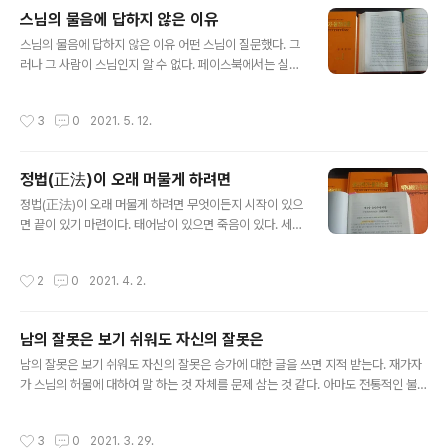
이다. 블로그에 글을 쓰는 블로거의 입장에서 최근 불현듯
스님의 물음에 답하지 않은 이유
이런 생각이 들었다. 부처가 출현한 것은 정법(正法: sad
글 내용
dhamma)이 변질되어 사라져 버렸기 때문이라고. 부처가
스님의 물음에 답하지 않은 이유 어떤 스님이 질문했다. 그
출현하여 정법이 유지되고 있다면 또 다른 부처가 출현할
러나 그 사람이 스님인지 알 수 없다. 페이스북에서는 실명
수 없다. 왜 그런가? 과거 출현했던 모든 부처님의 깨달음
을 원칙으로 하고 얼굴을 공개하는 것을 원칙으로 한다. 그
내용은 동일하기 때문이다. 이는 상윳따니까야 니다나상윳
러나 그 사람은 필명을 쓰고 있고 얼굴은 숨기고 있다. 그가
작성시간
3
0
2021. 5. 12.
따(인연상윳따, S12)에서 ..
스님인지 아닌지 알 수 없다. 댓글을 보면 스님이라고 하는
것을 보아 스님일 것으로 추측한다. 스님은 이렇게 댓글을
남겼다. “음식 하나 드시는 것도 부처님 전에 불공드리듯이
정법(正法)이 오래 머물게 하려면
자신에게 음식공양하는 하시는 모습이 존경스럽습니다. 모
글 내용
든 생활 자체가 수행인듯 보이십니다. 그런데 진짜로 궁금
정법(正法)이 오래 머물게 하려면 무엇이든지 시작이 있으
한것이 있습니다. 그렇게 수행을 해서 어느 단계까지 도달
면 끝이 있기 마련이다. 태어남이 있으면 죽음이 있다. 세상
해보셨나요? 저는 수행의 단계를 몰라서 단계를 물어 본다
의 시작이 있으면 종말이 있을 수밖에 없다. 그래서 “생겨
는 것이 실례 같습니다만 솔직히 저 같은 경우는 음식이나
난 모든 것은 소멸되기 마련이다.”(S56.11)라고 했다. 부처
작성시간
2
0
2021. 4. 2.
계 같은 것은 거의 무시하..
님 가르침은 어떨까? 부처님 가르침도 언젠가는 사라지게
되어 있다. 어느 시기가 되면 변질되어서 사라져 버린다. 인
도에서 불교가 멸망한 것도 변질되어서 사라져 버린 것이
남의 잘못은 보기 쉬워도 자신의 잘못은
다. 다행히도 아직까지 정법은 살아 있다. 빠알리 삼장이 전
글 내용
승되어 오고, 팔정도 수행이 있고, 팔정도 수행으로 사향사
남의 잘못은 보기 쉬워도 자신의 잘못은 승가에 대한 글을 쓰면 지적 받는다. 재가자
과의 성자가 있다면 정법이 살아 있는 것이다. 지금은 정법
가 스님의 허물에 대하여 말 하는 것 자체를 문제 삼는 것 같다. 아마도 전통적인 불교
시대이다. 팔정도 수행이 있기 때문이다. 팔정도 수행이 있
관에 따른 것이라 본다. 대승 범망경에서는 삼보를 비방하지 말라고 했다. 여기서 삼
다는 것은 사향사과와 열반이 있음을 말한다. 이는 괴로움
보는 불, 법, 승 삼보를 말한다. 그러나 한국불교에서는 승을 스님으로도 보기 때문에
작성시간
3
0
2021. 3. 29.
과 윤회에서 벗어남을 ..
승가에 대하여 비판하는 것을 스님에 대한 비난으로 보는 것 같다. 설령 그것이 원리