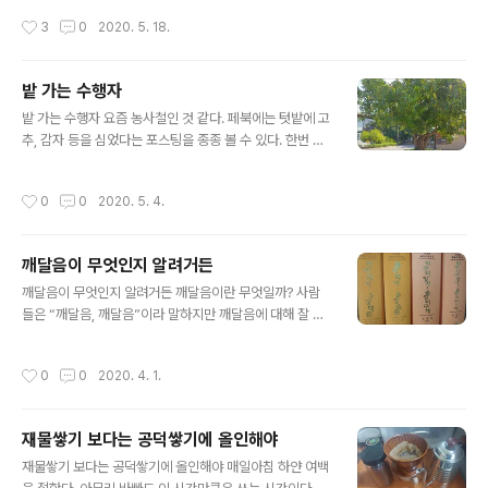
와도 관련이 있다. 과거 봉건제나 군주제 시대 때와는 다르
으면 삶의 결실이 되는 것 같다. 번역가의 삶의 결실은 무엇
작성시간
3
0
2020. 5. 18.
게 인권이 크게 강화되었다. 그래서 눈에..
일까? 번역된 책을 출간했을 때일 것이다. 이번에 한국빠알
리성전협회에서 출간된 율장통합본 ‘비나야삐따까’ 역시
번역가의 삶의 결실일 것이다. 책을 하나 받았다. 인조가죽
밭 가는 수행자
케이스로 된 두툼한 율장통합본이다. 니까야 금요강독모임
글 내용
밭 가는 수행자 요즘 농사철인 것 같다. 페북에는 텃밭에 고
에 참석했더니 전재성회장이 주었다. 이렇게 책을 받게 된
추, 감자 등을 심었다는 포스팅을 종종 볼 수 있다. 한번 심
것은 강독모임 멤버이기도 하지만 교정작업에도 참여했기
어 놓으면 자연이 키워 줄 것이다. 물론 풀을 뽑는 등 보살
때문이다. 모두 다섯 권으로 이루어진 율장에서 가장 마지
핌이 있어야 한다. 땅은 정직하다. 팔의 힘과 이마의 땀과
막으로 번역된 부기(parivāra) 교정작업에 참여했다. 부기
작성시간
0
0
2020. 5. 4.
근면한 노력으로 결실을 보게 될 것이다. 도시인의 ..
라고 일컬어지는 빠리바라는 일종의 부록이라고 볼 수 있
다. 네 권으로 이루어진 율장, 즉 율장..
깨달음이 무엇인지 알려거든
글 내용
깨달음이 무엇인지 알려거든 깨달음이란 무엇일까? 사람
들은 “깨달음, 깨달음”이라 말하지만 깨달음에 대해 잘 모
르는 것 같다. 불교를 10년, 20년, 30년 아니 평생을 접해
도 ‘깨달음은 이런 것이다’라고 자신 있게 말하지 못하는 것
작성시간
0
0
2020. 4. 1.
같다. 대체 깨달음은 무엇일까? 유튜브에서 깨달음..
재물쌓기 보다는 공덕쌓기에 올인해야
글 내용
재물쌓기 보다는 공덕쌓기에 올인해야 매일아침 하얀 여백