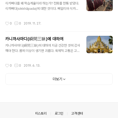
식카빠다를 왜 학습계율이라 하는가? 전화를 한통 받았다.
식까빠다(sikkhāpada)에 대한 것이다. 빠알리어 식카빠
다는 한글로 ‘학습계율’로 번역되어 있다. 빠알리성전협회
번역어이다. 초기불전연구원에서는 ‘학습계목’으로 번역했
작성시간
0
0
2019. 11. 27.
다. 빅쿠보디는 영역에서 ‘training’으로 번역했다..
카니까사마디(瞬間三昧)에 대하여
글 내용
카니까사마디(瞬間三昧)에 대하여 지금 건강한 것에 감사
해야 한다. 몸에 이상이 생기면 괴롭다. 육체적 고통은 고통
그 자체이다. 아무것도 할 수 없다. 어서 낫기만을 바랄 뿐
이다. 그런데 장기가 망가져서 재생불능이라면 어떻게 될
작성시간
0
0
2019. 6. 13.
까? 꼼짝없이 죽음을 맞이 해야 될 것이다. 주변에서..
더보기
의안내
티스토리
로그인
고객센터