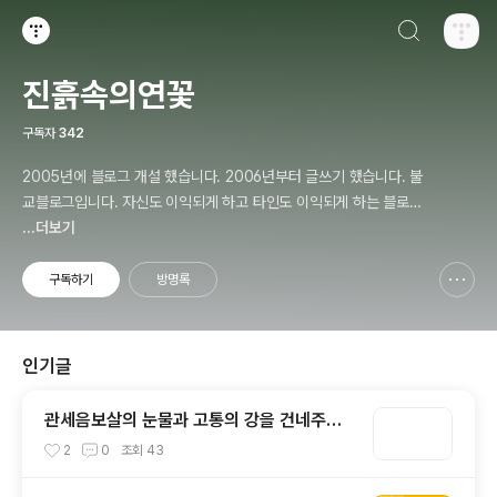
검색하기
티스토리
진흙속의연꽃
구독자
342
2005년에 블로그 개설 했습니다. 2006년부터 글쓰기 했습니다. 불
교블로그입니다. 자신도 이익되게 하고 타인도 이익되게 하는 블로거
가 되겠습니다.
...더보기
구독하기
방명록
신고하기 레이어
열기
인기글
관세음보살의 눈물과 고통의 강을 건네주는
어머니, 티벳 타라(Tara)보살
2
0
조회
43