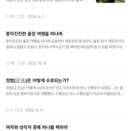
사람이 있다. 항상 개와 함께 한다. 공원에서 자주 볼 수 있
되지 않고 망상속에서 보냈다. 몸의 컨디션이 영향 준 것이
다. 젊은 여성에게서 종종 볼 수 있다. 사람들은 왜 개를 좋
다. 수행자라면 항상 최상의 컨디션을 유지해야 한다. 그렇
아할까? 아마 말을 잘 듣기 때문일 것이다. 말 안 듣는 사람
게 하기 위해서는 탐욕을 줄여야 한다. 매일 점심을 한식부
작성시간
51
2
2024. 6. 1.
보다 훨씬 낫다고 볼 수 있을 것이다. 한때 이런 말이 유행
페식당에서 먹는다. 만안구청사거리 대로 국민은행 지하에
했었다. 애인보다 컴퓨터가 더 좋다는 말이다. 왜 그런가?
있는 ‘미소푸드’식..
애인은 피곤하다는 것이다. 그러나 컴퓨터는 명령한대로
흥미진진한 율장 여행을 떠나며
수행한다. 애인과 함께 있는 것보다 컴퓨터 가지고 노는 것
글 내용
이 훨씬 더 재미 있음을 말한다. 요즘 공원에 가면 애완견이
흥미진진한 율장 여행을 떠나며 오늘부터 대장정에 들어간다. 율장 읽기 대장정이다.
부쩍 많아졌다. 최근 몇 년 사이에 이런 변화를 느낀다. 남
얼마나 걸릴지 모른다. 맛지마니까야 읽기 할 때처럼 머리맡에 놓고 읽을 작정이다.
녀노소를 막론하고 애완견과 함께 산책하는 장면을 볼 수
맛지마니까야를 다 읽었다. 그때도 선언하고 읽었다. 거의 육개월 걸렸다. 이렇게 선
있다. 아마 말 안 듣는 사람보다 더 나은지 모른다. 다루기
언하면서 읽는 것은 결정바라밀에 해당될 것이다. 경전읽기는 대륙을 여행하는 것과
작성시간
10
0
2022. 10. 8.
힘든 애인..
같다. 그것도 도보로 이쪽 끝에서 저쪽 끝으로 횡단하는 것이다. 대륙을 자전거나 오
토바이, 자동차 등 탈 것으로 이동하는 사람들이 있다. 그러나 진정한 여행은 도보로
이동하는 것이다. 대륙 도보 횡단은 일종의 구도여행이라고 볼 수 있다. 그 옛날 구법
정법(正法)은 어떻게 수호되는가?
승들이 인도로 갔듯이 걸어서 가는 것이다. 세계여행 하는 사람들이 있다. 주로 은퇴
글 내용
한 사람들이 여생을 여행으로 보내는 것 같다. 어떤 ..
정법(正法)은 어떻게 수호되는가? 인도 서부지방에 어느 수행승이 있었다. 그는 중
앙에 있는 중부지방으로 여행했다. 수행승은 어느 수행승들의 처소에 머물렀는데 전
에 보지 못했던 장면을 목격했다. 그것은 중부지방 수행승들이 금과 은을 받는 것이
었다. 구족계를 받은 수행승은 금과 은을 받아서는 안된다. 이는 부처님이 말씀하신
작성시간
1
0
2022. 8. 11.
것이다. 부처님은 “싸끼야의 아들을 따르는 수행승들에게 금과 은은 허용되지 않습
니다.(S42.10)”라고 했다. 더 나아가 “나는 금과 은을 허용해도 좋을 어떤 이유나 구
입해야 할 어떠한 이유가 있다고 말하지는 않습니다. (S42.10)”라고 했다. 무소유와
여자와 성직자 중에 하나를 택하라
청정한 삶을 지향하는 수행승이 금과 은이 필요 있을까? 탁발에 의존하며 사는 수행
글 내용