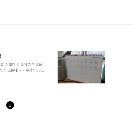
처럼
할 수 없다. 이렇게 기분 좋을
것인지 모른다. 재가우안거 57일
보름날인 10월 17일에 끝난다.
구 처로부터 친구가 사망했다는 전
 특산품을 농사짓던 해남친구이
성공적이지 않았다. 소장까지 문
 손 쓸 수 없어서 죽기만 기다리
 밥을 먹는 것도 살기 위한..
1