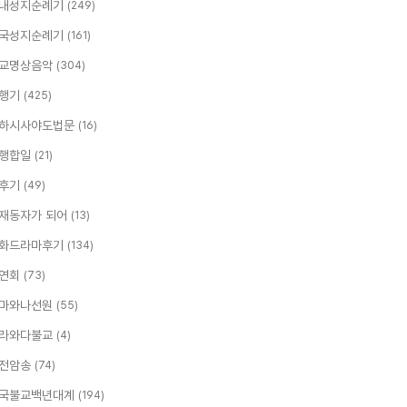
내성지순례기
(249)
국성지순례기
(161)
교명상음악
(304)
행기
(425)
하시사야도법문
(16)
행합일
(21)
후기
(49)
재동자가 되어
(13)
화드라마후기
(134)
연회
(73)
마와나선원
(55)
라와다불교
(4)
전암송
(74)
국불교백년대계
(194)