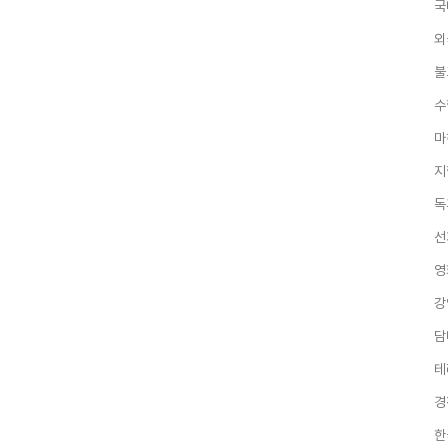
국
외
불
수
마
지
독
선
영
강
담
테
경
한