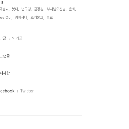
ag
국불교,
붓다,
법구경,
금강경,
부처님오신날,
윤회,
ee Ooi,
위빠사나,
초기불교,
불교,
근글
인기글
근댓글
지사항
acebook
Twitter