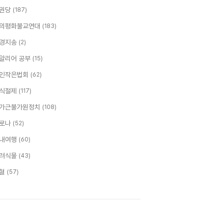
권당
(187)
의평화불교연대
(183)
경지송
(2)
알리어 공부
(15)
인작은법회
(62)
식절제
(117)
가근불가원정치
(108)
로나
(52)
내여행
(60)
려식물
(43)
혈
(57)