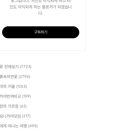
로그입니다. 자신도 이익되게 하고 타
인도 이익되게 하는 블로거가 되겠습니
다.
구독하기
류 전체보기
(7723)
흙속의연꽃
(2796)
마의 거울
(1263)
까야번역비교
(199)
장의 가르침
(62)
요니까야모임
(217)
에게 떠나는 여행
(495)