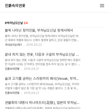
진흙속의연꽃
부처님오신날
24
불쑥 나타난 정치인들, 부처님오신날 청계사에서
불쑥 나타난 정치인들, 부처님오신날 청계사에서 부처님오신날은 매
년 축복의 계절에 맞는다. 신록이 절정에 달하고, 온갖 꽃들이 만발한
5월은 따사한 햇볕과 함께 사는 맛을 느끼게 해주는 생명의 계절이기
국내성지순례기
2010.05.22
도 하다. 이런 축복받은 계절에 올해도 어김 없이 부처님오신날을 맞았
다. 더구나 올해의 경..
끝내 피지 않는 연꽃, 다음과 구글의 부처님오신날 첫
화면 배너
끝내 피지 않는 연꽃, 다음과 구글의 부처님오신날 첫화면 배너 포털이
란 지금의 시대는 단 하루도 인터넷을 접속 하지 않고는 살 수 없다. 이
미 우리 생활의 한 부분과 같이 되어 버린 인터넷은 또 하나의 새로운
진흙속의연꽃
2010.05.21
세상이다. 그 세상에서도 현실 세계 못지 않게 코뮤니티
(Community)가 형성 되어 있다. 친..
술과 고기를 금하는 스리랑카의 웨삭(Vesak, 부처님
오신날)
술과 고기를 금하는 스리랑카의 웨삭(Vesak, 부처님오신날), 우리와
어떻게 다를까 일년 중 가장 살 맛 나는 계절은 봄이다. 그 중 꽃 피는
사월과 오월은 살아 있는 존재라면 환희를 느끼게 된다. 모든 생명체가
진흙속의연꽃
2010.04.21
일제히 기지개를 켜는 듯한 느낌을 받기 때문이다. 4월이 되면 우선
봄이 왔음을 알리는 꽃..
관불회의 대명사 하나마츠리(花祭), 일본의 부처님오
신날
관불회의 대명사 하나마츠리(花祭), 일본의 부처님오신날 부처님오신