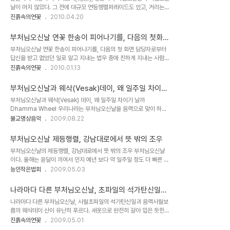
날이 머지 않았다. 그 전에 대규모 연등행렬퍼레이드도 있고, 거리는
연등의 물결로 넘쳐나는 것이 우리나라에서 볼 수 있는 부처님오신날
진흙속의연꽃
2010.04.20
의 광경이다. 이웃나라 일본에서는 부처님오신날을 어떻게 보낼까. 일
본어판 위키피디아를..
부처님오신날 연꽃 한송이 피어나기를, 다음의 첫화면
담당자로부터 답신
부처님오신날 연꽃 한송이 피어나기를, 다음의 첫 화면 담당자로부터
답신을 받고 없었던 일로 알고 지내는 법우 중에 친하게 지내는 사람이
있다. 그는 외국계 보험회사에 다니고 있다. 그가 영업활동을 하면서
진흙속의연꽃
2010.01.13
느낀 이야기 중에 종교차별에 대한 이야기를 들을 수 있었다. 어느 날
그가 어렵게 개척..
부처님오신날과 웨삭(Vesak)데이, 왜 일주일 차이가
날까
부처님오신날과 웨삭(Vesak) 데이, 왜 일주일 차이가 날까
Dhamma Wheel 우리나라는 부처님오신날을 음력으로 맞이 하기
때문에 매년 날자가 다르다. 그런데 다른불교 국가도 우리나라와 같이
불교명상음악
2009.08.22
음력 사월초파일에 행사를 할까. 불교를 믿는 국가들의 부처님오신날
날짜는 정확히 일치 하지 않는다. 특히 남..
부처님오신날 제등행렬, 강남대로에서 뜻 밖의 조우
부처님오신날의 제등행렬, 강남대로에서 뜻 밖의 조우 부처님오신날
이다. 올해는 윤달이 끼여서 인지 예년 보다 약 일주일 정도 더 빠른 느
낌이다. 그래서 일까 산에는 연두색 새옷으로 갈아 입었지만 화단에는
능인작은법회
2009.05.03
아직 개화가 되지 않은 꽃들을 많이 볼 수 있다. 울긋 불긋 꽃들과 함께
하는 사월초파일은 항상 생명의 계절에 열리고 있다. 개별사찰 차원의
나라마다 다른 부처님오신날, 초파일의 석가탄신일과
제등행렬을 보면 연등축제와 부처님오신날은 불자들의 최대 축제이
사월보름의 웨삭데이
나라마다 다른 부처님오신날, 사월초파일의 석가탄신일과 음력사월보
다. 그러나 언론과 매스컴에서는 적극적으로 알리지 않는 듯한 느낌이
름의 웨삭데이 산이 유난히 푸르다. 새옷으로 완전히 갈아 입은 듯한
다. 고작 해야 단 몇 줄 짜리 기사와 한 두꼭지 보도에 그친다. 그러나
느낌이다. 멀리서 보아도 연두색이 완연 하고 푸릇 푸릇 생동하는 느낌
진흙속의연꽃
2009.05.01
부처님오신날을 확실하게 알 수 있게 하는 것은 거리의 연등물결이다.
을 주기 충분하다. 축복 받은 계절에 거리에는 꽃들이 만발해 있다. 화
가로에 수 놓은 연등물결을 보면 장관이다. 예전에는 이런 모습을 볼