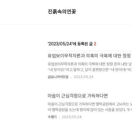
진흙속의연꽃
2023/05/24
2
유업보이무작자론과 의혹의 극복에 대한 청정
유업보이무작자론과 의혹의 극복에 대한 청정 흔히 내탓 남
“내 탓이오!”라고 말하고, 남이 잘못했으면 “네 탓이야!”라
세간에서는 타당할지 모르지만 출세간에서는 타당하지 않다.
금요니까야모임
2023.05.24
때문이다. 5월 첫번째 금요니까야모임이 5월 12일(금) 
이날 참석자는 도현스님을 비롯하여, 장계영, 홍광순, 이병욱,
영, 이정대 선생이 모였다. 두 개의 경을 합송했다. 첫번째 
마음이 근심걱정으로 가득하다면
는 동일인인가’라는 제목의 경이고, 두번째 경은 ‘불교적
어떤 것일까’에 대한 것이다. 각각 상윳따니까야 ‘아쩰라 깟싸빠의
마음이 근심걱정으로 가득하다면 명학공원에서 고뇌하는 노인
아 명학공원을 도는데 벤치에 앉아 있는 사람을 보았다. 두 번
째 돌 때 그 자세였다. 지팡이를 머리에 대고 고뇌에 찬 모
수행기
2023.05.24
의 모습이다. 어디가 아픈 것 같다. 홀로 된 독거노인일까?
다. 눈을 감고 오래도록 그 자세를 유지하고 있다. 신록의 계