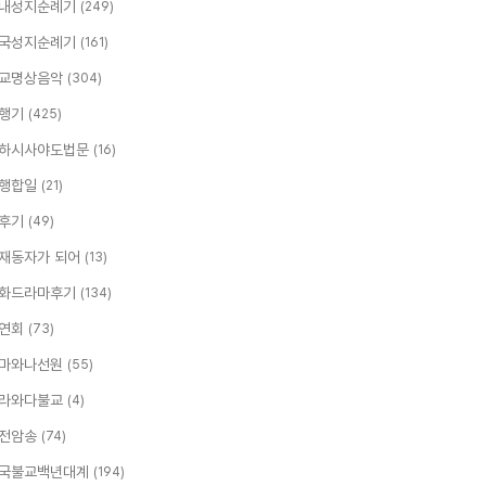
내성지순례기
(249)
국성지순례기
(161)
교명상음악
(304)
행기
(425)
하시사야도법문
(16)
행합일
(21)
후기
(49)
재동자가 되어
(13)
화드라마후기
(134)
연회
(73)
마와나선원
(55)
라와다불교
(4)
전암송
(74)
국불교백년대계
(194)