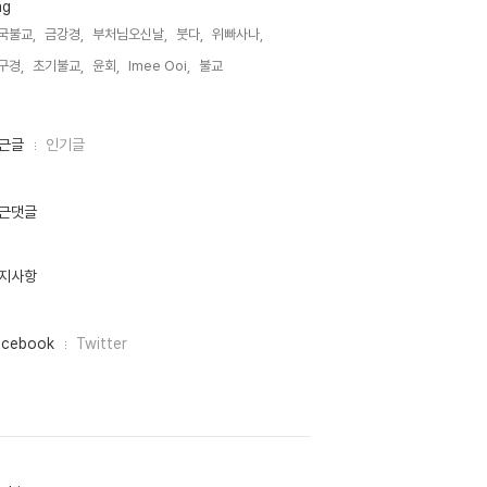
ag
국불교,
금강경,
부처님오신날,
붓다,
위빠사나,
구경,
초기불교,
윤회,
Imee Ooi,
불교,
근글
인기글
근댓글
지사항
acebook
Twitter