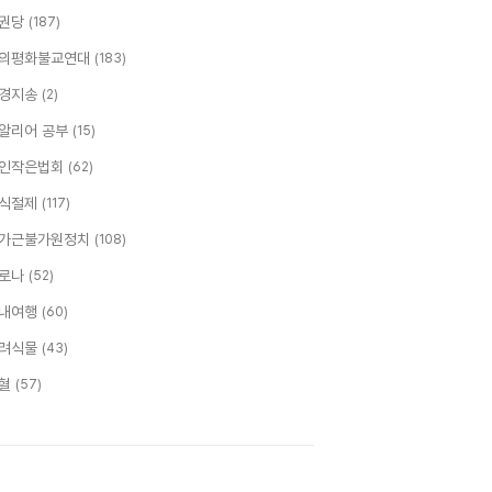
권당
(187)
의평화불교연대
(183)
경지송
(2)
알리어 공부
(15)
인작은법회
(62)
식절제
(117)
가근불가원정치
(108)
로나
(52)
내여행
(60)
려식물
(43)
혈
(57)