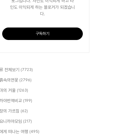
로그입니다. 자신도 이익되게 하고 타
인도 이익되게 하는 블로거가 되겠습니
다.
구독하기
류 전체보기
(7723)
흙속의연꽃
(2796)
마의 거울
(1263)
까야번역비교
(199)
장의 가르침
(62)
요니까야모임
(217)
에게 떠나는 여행
(495)