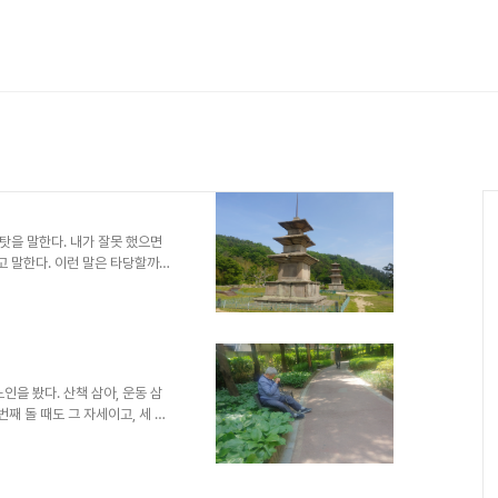
탓을 말한다. 내가 잘못 했으면
고 말한다. 이런 말은 타당할까?
 나나 너라고 할만한 것이 없기
한국빠알리성전협회에서 열렸다.
 방기연, 안현진, 유경민, 정진
경은 ‘행위하는 자와 경험하는 자
 인과원리인 연기의 일반법칙이란
 경’(S12.1..
을 봤다. 산책 삼아, 운동 삼
째 돌 때도 그 자세이고, 세 번
습이다. 머리가 허옅게 센 팔십대
 신음 하듯이 괴로운 표정을 짓는
절에, 생명의 계절에, 화창한 봄