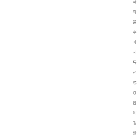
국
외
불
수
마
지
독
선
영
강
담
테
경
한