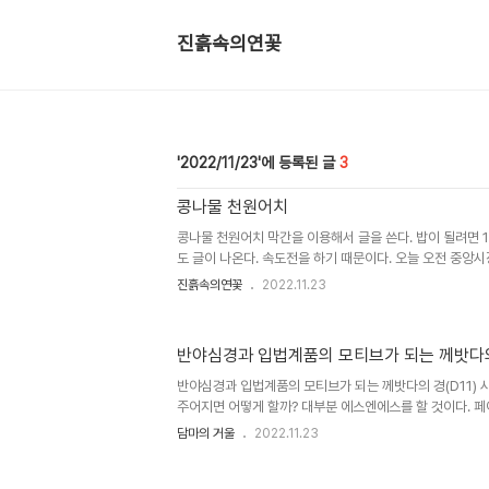
진흙속의연꽃
2022/11/23
3
콩나물 천원어치
콩나물 천원어치 막간을 이용해서 글을 쓴다. 밥이 될려면 1
도 글이 나온다. 속도전을 하기 때문이다. 오늘 오전 중앙시
자 보상심리가 발동했다. 마치 고된 노동후에 보상을 바라는 
진흙속의연꽃
2022.11.23
보면 보상이 될 것 같았다. 안양로 대로를 따라 걸었다. 등 
양의 은행나무는 샛노랗게 변했다. 지금 11월 23일이니 비
다. 안양중앙시장 가는 길은 치유의 길이다. 걷다보면 온갖
반야심경과 입법계품의 모티브가 되는 께밧다의 
삶의 생생한 모습을 본다. 길거리 노점에서 채소 등 먹거리
본다. 중앙시장에 왔다. 노점에서 콩나물을 봤다. 가격표를 
반야심경과 입법계품의 모티브가 되는 께밧다의 경(D11)
주어지면 어떻게 할까? 대부분 에스엔에스를 할 것이다. 
것 같다. 15분이라는 시간은 길지도 않고 짧지도 않은 어정
담마의 거울
2022.11.23
는 페이스북이 최상이 아닐까 생각한다. 오늘 아침 에어프
설정조건을 190도 15분으로 해 놓았다. 15분 후에는 노