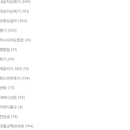
내성지순례기
(249)
국성지순례기
(161)
교명상음악
(304)
행기
(425)
하시사야도법문
(16)
행합일
(21)
후기
(49)
재동자가 되어
(13)
화드라마후기
(134)
연회
(73)
마와나선원
(55)
라와다불교
(4)
전암송
(74)
국불교백년대계
(194)